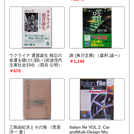
ウクライナ 通貨誕生 独立の
路 (角川文庫)
（森村 誠一）
命運を賭けた闘い (岩波現代
￥1,140
文庫社会334)
（西谷 公明）
￥670
三島由紀夫とその海
（菅原
Italian file VOL.2: Car
洋一 著）
andMulti-Design Mix