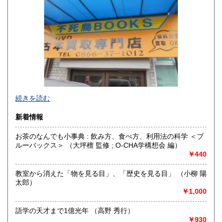
山口県
徳島県
300円
300円
香川県
愛媛県
300円
300円
高知県
福岡県
300円
300円
佐賀県
長崎県
300円
300円
不死鳥BOOKSでは、書籍だけでなくCD、DVD、レコード、
熊本県
大分県
300円
300円
続きを読む
ゲーム、おもちゃ、骨董品まであらゆるものの買い取りがで
きます。店主が、日本全国買取にお伺いいたします。お気軽
宮崎県
鹿児島県
新着情報
300円
300円
にお問い合わせください。出張費は、無料です。
お茶のなんでも小事典 : 飲み方、食べ方、利用法の科学 ＜ブ
沖縄県
300円
沿線名：伯備線・桃太郎線(吉備線)
ルーバックス＞ （大坪檀 監修 ; O-CHA学構想会 編）
最寄駅：総社駅
￥440
営業時間：9時から17時
定休日：年中無休
教室から消えた「物を見る目」、「歴史を見る目」 （小柳 陽
太郎）
書籍の買取について
￥1,000
不死鳥BOOKSでは、書籍だけでなくCD、DVD、レコード、
ゲーム、おもちゃ、骨董品まであらゆるものの買い取りがで
語学の天才まで1億光年 （高野 秀行）
きます。店主が、日本全国買取にお伺いいたします。お気軽
￥930