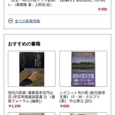
い （東郷隆 著 ; 上田信 絵）
￥390
全ての新着情報
おすすめの書籍
現代の民家: 播磨屋本店円山
シグニット号の死 (創元推理
店 (学芸和風建築叢書 2)
（建
文庫)
（F・W・クロフツ
築フォーラム (編集)）
(著)、中山善之 (訳)）
￥1,290
￥650