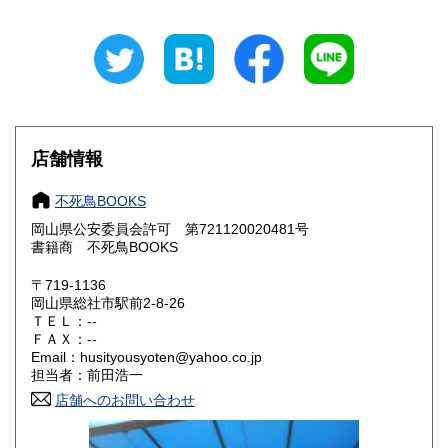
新潟県
富山県
300円
300円
石川県
福井県
300円
300円
山梨県
長野県
300円
300円
店舗情報
岐阜県
静岡県
300円
300円
不死鳥BOOKS
愛知県
三重県
300円
300円
岡山県公安委員会許可 第721120020481号
書籍商 不死鳥BOOKS
滋賀県
京都府
300円
300円
〒719-1136
大阪府
兵庫県
300円
300円
岡山県総社市駅前2-8-26
ＴＥＬ：--
奈良県
和歌山県
ＦＡＸ：--
300円
300円
Email：husityousyoten@yahoo.co.jp
担当者：前田浩一
鳥取県
島根県
300円
300円
店舗へのお問い合わせ
岡山県
広島県
300円
300円