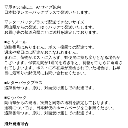
▽厚さ3cm以上、A4サイズ以内
日本郵便レターパックプラスで発送いたします。
▽レターパックプラスで配送できないサイズ
岡山県からの発送。ゆうパックで発送いたします。
お届け先の都道府県ごとに送料を設定しております。
■ゆうメール
追跡番号はありません。ポスト投函での配達です。
週末や祝日には配達がおこなわれません。
まれに、荷物がポストに入らず、郵便局に持ち戻りとなる場合が
ございます。保管期間が1週間を過ぎると、荷物がこちらに返送さ
れてしまいます。ポストに不在票が投函されていた場合は、お早
目に最寄りの郵便局にお問い合わせください。
■レターパックプラス
追跡番号つき。原則、対面受け渡しでの配達です。
■ゆうパック
岡山県からの発送。実費と同等の送料を設定しております。
送料については、日本郵便のホームページをご参照ください。
追跡番号つき。原則、対面受け渡しでの配達です。
海外発送可否