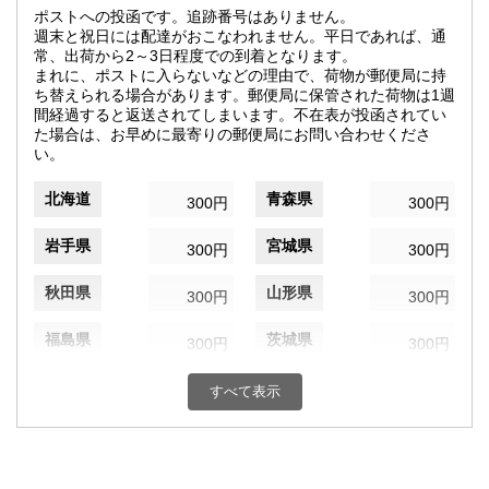
ポストへの投函です。追跡番号はありません。
週末と祝日には配達がおこなわれません。平日であれば、通
常、出荷から2～3日程度での到着となります。
まれに、ポストに入らないなどの理由で、荷物が郵便局に持
ち替えられる場合があります。郵便局に保管された荷物は1週
間経過すると返送されてしまいます。不在表が投函されてい
た場合は、お早めに最寄りの郵便局にお問い合わせくださ
い。
北海道
青森県
300円
300円
岩手県
宮城県
300円
300円
秋田県
山形県
300円
300円
福島県
茨城県
300円
300円
栃木県
群馬県
300円
300円
すべて表示
埼玉県
千葉県
300円
300円
東京都
神奈川県
300円
300円