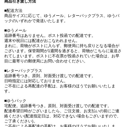
商品引き渡し方法
■配送方法
商品サイズに応じて、ゆうメール、レターパックプラス、ゆうパ
ックのいずれかで発送いたします。
■ゆうメール
追跡番号はありません。ポスト投函での配達です。
週末や祝日には配達がおこなわれません。
まれに、荷物がポストに入らず、郵便局に持ち戻りとなる場合が
ございます。保管期間が1週間を過ぎると、荷物がこちらに返送さ
れてしまいます。ポストに不在票が投函されていた場合は、お早
目に最寄りの郵便局にお問い合わせください。
■レターパックプラス
追跡番号つき。原則、対面受け渡しでの配達です。
日時指定には対応しておりません。
ご不在による再配達の手配は、お客様のほうでお願いいたしま
す。
■ゆうパック
宅配便。追跡番号つき。原則、対面受け渡しでの配達です。
配達希望日時がございましたら、ご注文後、お支払いの前にご連
絡ください(配達指定日は、対応できない場合もございますので、
ご了承ください)。
ご不在による再配達の手配は、お客様のほうでお願いいたしま