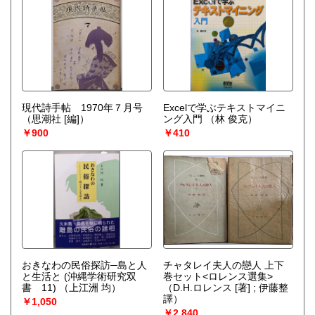
現代詩手帖 1970年７月号
Excelで学ぶテキストマイニ
（思潮社 [編]）
ング入門
（林 俊克）
￥900
￥410
おきなわの民俗探訪─島と人
チャタレイ夫人の戀人 上下
と生活と (沖縄学術研究双
巻セット<ロレンス選集>
書 11)
（上江洲 均）
（D.H.ロレンス [著] ; 伊藤整
譯）
￥1,050
￥2,840