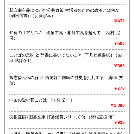
にお問い合わせください。出張費は、無料です。
新自由主義にゆがむ公共政策 生活者のための政治とは何か
(朝日選書) （新藤宗幸）
取り扱い分野
￥470
哲学宗教、歴史、社会科学、自然科学、美術工芸、趣味、外
国書、サブカルチャー、古書一般（その他）
知覚のリアリズム : 現象主義・相対主義を超えて （種村 完
オールジャンル
司）
￥500
ことばの意味 2: 辞書に書いてないこと (平凡社選書66) （柴
田 武ほか1）
￥390
魏志倭人伝の解明: 西尾幹二国民の歴史を批判する （藤田 友
治）
￥770
中国の愛の花ことば （中村 公一）
￥1,080
羽根直樹 (囲碁文庫 打碁鑑賞シリーズ 9) （羽根直樹 著）
￥930
〈歴史・時代小説ファン必携〉【絵解き】雑兵足軽たちの戦