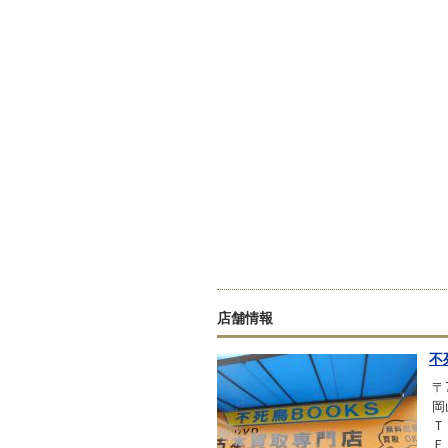
店舗情報
不
〒7
岡
Ｔ
Ｆ