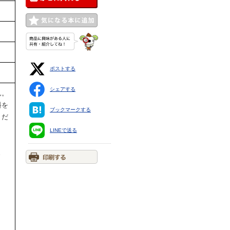
ポストする
シェアする
ん。
料を
ブックマークする
くだ
LINEで送る
ま