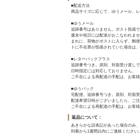
■配送方法
商品サイズに応じて、ゆうメール、レ
■ゆうメール
追跡番号はありません。ポスト投函で
週末や祝日には配達がおこなわれませ
まれに、荷物がポストに入らず、郵便
トに不在票が投函されていた場合は、
■レターパックプラス
追跡番号つき。原則、対面受け渡しで
日時指定には対応しておりません。
ご不在による再配達の手配は、お客様
■ゆうパック
宅配便。追跡番号つき。原則、対面受
配達希望日時がございましたら、ご注
ご不在による再配達の手配は、お客様
返品について：
あきらかな誤表記があった場合のみ、
到着から1週間以内にご連絡ください