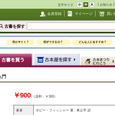
お知らせ
文字サイズ
会員登録
マイページ
買い
古書を探す
入門
￥900
（送料：￥300）
著者
ボビー・フィッシャー 著 ; 東公平 訳