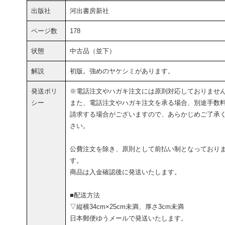
出版社
河出書房新社
ページ数
178
状態
中古品（並下）
解説
初版。強めのヤケシミがあります。
発送ポリ
※電話注文やハガキ注文には原則対応しておりませ
シー
また、電話注文やハガキ注文を承る場合、別途手数
請求する場合がございますので、あらかじめご了承
さい。
公費注文を除き、原則として前払い制となっており
す。
商品は入金確認後に発送いたします。
■配送方法
▽縦横34cm×25cm未満、厚さ3cm未満
日本郵便ゆうメールで発送いたします。