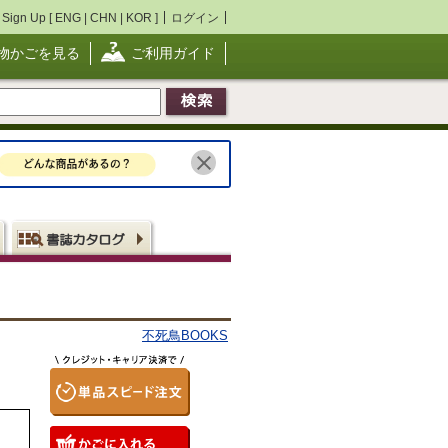
Sign Up [
ENG
|
CHN
|
KOR
]
ログイン
物かごを見る
ご利用ガイド
不死鳥BOOKS