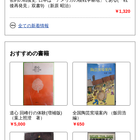
後再発見」双書9) （新原 昭治）
￥1,320
全ての新着情報
おすすめの書籍
道心 回峰行の体験(増補版)
全国陶芸窯場案内
（飯田浩
（葉上照澄 著）
編）
￥5,000
￥650