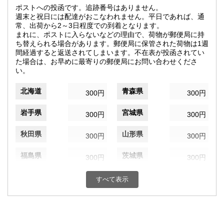
ポストへの投函です。追跡番号はありません。
週末と祝日には配達がおこなわれません。平日であれば、通
常、出荷から2～3日程度での到着となります。
まれに、ポストに入らないなどの理由で、荷物が郵便局に持
ち替えられる場合があります。郵便局に保管された荷物は1週
間経過すると返送されてしまいます。不在表が投函されてい
た場合は、お早めに最寄りの郵便局にお問い合わせくださ
い。
北海道
青森県
300円
300円
岩手県
宮城県
300円
300円
秋田県
山形県
300円
300円
福島県
茨城県
300円
300円
栃木県
群馬県
300円
300円
すべて表示
埼玉県
千葉県
300円
300円
東京都
神奈川県
300円
300円