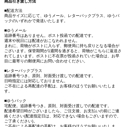
商品引き渡し方法
■配送方法
商品サイズに応じて、ゆうメール、レターパックプラス、ゆうパ
ックのいずれかで発送いたします。
■ゆうメール
追跡番号はありません。ポスト投函での配達です。
週末や祝日には配達がおこなわれません。
まれに、荷物がポストに入らず、郵便局に持ち戻りとなる場合が
ございます。保管期間が1週間を過ぎると、荷物がこちらに返送さ
れてしまいます。ポストに不在票が投函されていた場合は、お早
目に最寄りの郵便局にお問い合わせください。
■レターパックプラス
追跡番号つき。原則、対面受け渡しでの配達です。
日時指定には対応しておりません。
ご不在による再配達の手配は、お客様のほうでお願いいたしま
す。
■ゆうパック
宅配便。追跡番号つき。原則、対面受け渡しでの配達です。
配達希望日時がございましたら、ご注文後、お支払いの前にご連
絡ください(配達指定日は、対応できない場合もございますので、
ご了承ください)。
ご不在による再配達の手配は、お客様のほうでお願いいたしま