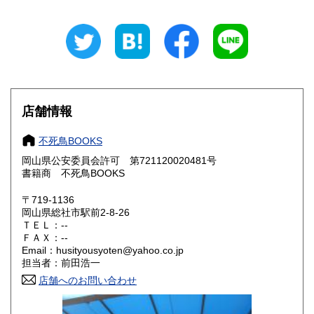
新潟県
富山県
300円
300円
石川県
福井県
300円
300円
山梨県
長野県
300円
300円
店舗情報
岐阜県
静岡県
300円
300円
不死鳥BOOKS
愛知県
三重県
300円
300円
岡山県公安委員会許可 第721120020481号
書籍商 不死鳥BOOKS
滋賀県
京都府
300円
300円
〒719-1136
大阪府
兵庫県
300円
300円
岡山県総社市駅前2-8-26
ＴＥＬ：--
奈良県
和歌山県
ＦＡＸ：--
300円
300円
Email：husityousyoten@yahoo.co.jp
担当者：前田浩一
鳥取県
島根県
300円
300円
店舗へのお問い合わせ
岡山県
広島県
300円
300円