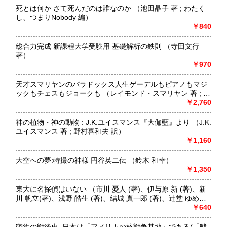
にお問い合わせください。出張費は、無料です。
死とは何か さて死んだのは誰なのか （池田晶子 著 ; わたく
し、つまりNobody 編）
￥840
取り扱い分野
哲学宗教、歴史、社会科学、自然科学、美術工芸、趣味、外
総合力完成 新課程大学受験用 基礎解析の鉄則 （寺田文行
国書、サブカルチャー、古書一般（その他）
著）
オールジャンル
￥970
天才スマリヤンのパラドックス人生ゲーデルもピアノもマジ
ックもチェスもジョークも （レイモンド・スマリヤン 著 ; 高
橋昌一郎 訳）
￥2,760
神の植物・神の動物 : J.K.ユイスマンス『大伽藍』より （J.K.
ユイスマンス 著 ; 野村喜和夫 訳）
￥1,160
大空への夢:特撮の神様 円谷英二伝 （鈴木 和幸）
￥1,350
東大に名探偵はいない （市川 憂人 (著)、伊与原 新 (著)、新
川 帆立(著)、浅野 皓生 (著)、結城 真一郎 (著)、辻堂 ゆめ
(著)）
￥640
密約の戦後史: 日本は「アメリカの核戦争基地」である(「戦