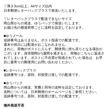
▽厚さ3cm以上、A4サイズ以内
日本郵便レターパックプラスで発送いたします。
▽レターパックプラスで配送できないサイズ
岡山県からの発送。ゆうパックで発送いたします。
お届け先の都道府県ごとに送料を設定しております。
■ゆうメール
追跡番号はありません。ポスト投函での配達です。
週末や祝日には配達がおこなわれません。
まれに、荷物がポストに入らず、郵便局に持ち戻りとなる場合が
ございます。保管期間が1週間を過ぎると、荷物がこちらに返送さ
れてしまいます。ポストに不在票が投函されていた場合は、お早
目に最寄りの郵便局にお問い合わせください。
■レターパックプラス
追跡番号つき。原則、対面受け渡しでの配達です。
■ゆうパック
岡山県からの発送。実費と同等の送料を設定しております。
送料については、日本郵便のホームページをご参照ください。
追跡番号つき。原則、対面受け渡しでの配達です。
海外発送可否