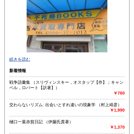
山口県
徳島県
300円
300円
香川県
愛媛県
300円
300円
高知県
福岡県
300円
300円
佐賀県
長崎県
300円
300円
不死鳥BOOKSでは、書籍だけでなくCD、DVD、レコード、
熊本県
大分県
300円
300円
続きを読む
ゲーム、おもちゃ、骨董品まであらゆるものの買い取りがで
きます。店主が、日本全国買取にお伺いいたします。お気軽
宮崎県
鹿児島県
新着情報
300円
300円
にお問い合わせください。出張費は、無料です。
戦争語彙集 （スリヴィンスキー，オスタップ【作】；キャン
沖縄県
300円
沿線名：伯備線・桃太郎線(吉備線)
ベル，ロバート【訳著】）
最寄駅：総社駅
￥760
営業時間：9時から17時
定休日：年中無休
交わらないリズム: 出会いとすれ違いの現象学 （村上靖彦）
￥1,990
書籍の買取について
不死鳥BOOKSでは、書籍だけでなくCD、DVD、レコード、
樋口一葉赤貧日記 （伊藤氏貴著）
ゲーム、おもちゃ、骨董品まであらゆるものの買い取りがで
￥1,370
きます。店主が、日本全国買取にお伺いいたします。お気軽