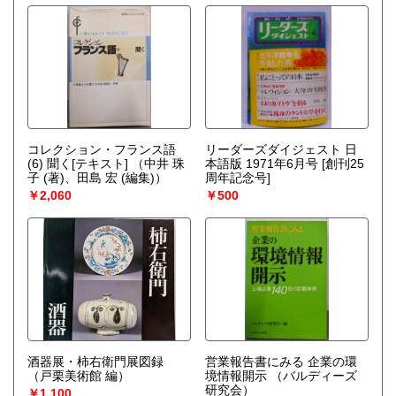
コレクション・フランス語
リーダーズダイジェスト 日
(6) 聞く[テキスト]
（中井 珠
本語版 1971年6月号 [創刊25
子 (著)、田島 宏 (編集)）
周年記念号]
￥2,060
￥500
酒器展・柿右衛門展図録
営業報告書にみる 企業の環
（戸栗美術館 編）
境情報開示
（バルディーズ
研究会）
￥1,100