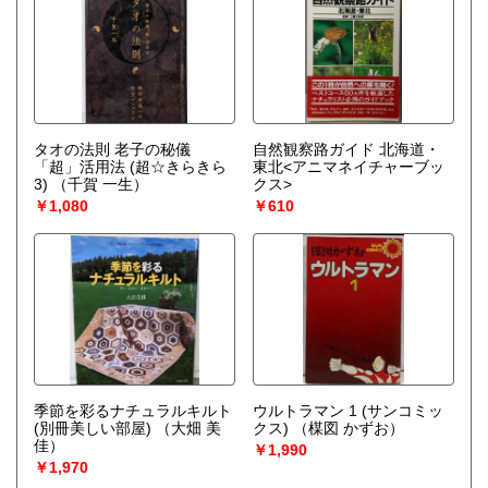
タオの法則 老子の秘儀
自然観察路ガイド 北海道・
「超」活用法 (超☆きらきら
東北<アニマネイチャーブッ
3)
（千賀 一生）
クス>
￥1,080
￥610
季節を彩るナチュラルキルト
ウルトラマン 1 (サンコミッ
(別冊美しい部屋)
（大畑 美
クス)
（楳図 かずお）
佳）
￥1,990
￥1,970