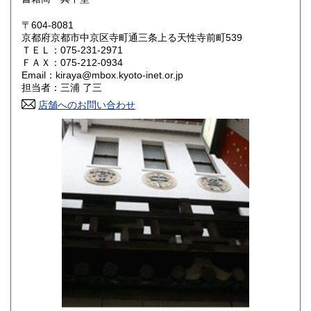
鳥取県
島根県
600円
600円
〒604-8081
岡山県
広島県
600円
600円
京都府京都市中京区寺町通三条上る天性寺前町539
ＴＥＬ：075-231-2971
ＦＡＸ：075-212-0934
山口県
徳島県
600円
600円
Email：kiraya@mbox.kyoto-inet.or.jp
担当者：三浦 了三
香川県
愛媛県
600円
600円
店舗へのお問い合わせ
高知県
福岡県
600円
600円
佐賀県
長崎県
600円
600円
熊本県
大分県
600円
600円
宮崎県
鹿児島県
600円
600円
沖縄県
600円