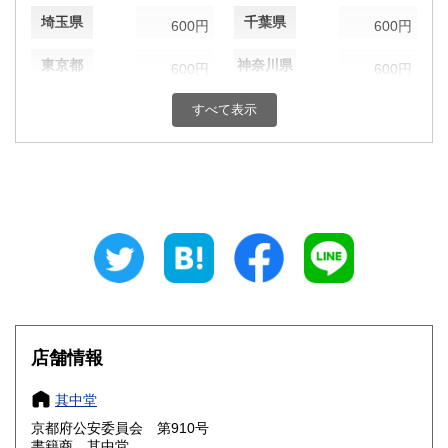
埼玉県
千葉県
600円
600円
東京都
神奈川県
600円
600円
新潟県
富山県
すべて表示
600円
600円
石川県
福井県
600円
600円
山梨県
長野県
600円
600円
岐阜県
静岡県
600円
600円
愛知県
三重県
600円
600円
滋賀県
京都府
600円
600円
店舗情報
大阪府
兵庫県
600円
600円
其中堂
奈良県
和歌山県
600円
600円
京都府公安委員会 第910号
書籍商 其中堂