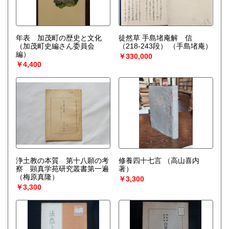
年表 加茂町の歴史と文化
徒然草 手島堵庵解 信
（加茂町史編さん委員会
（218-243段）
（手島堵庵）
編）
￥330,000
￥4,400
浄土教の本質 第十八願の考
修養四十七言
（高山喜内
察 顕真学苑研究叢書第一遍
著）
（梅原真隆）
￥3,300
￥3,300