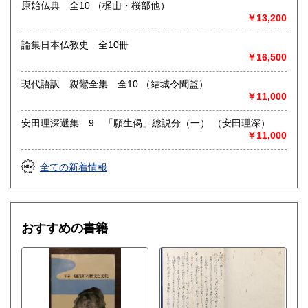
原始仏典 全10 （梶山・桜部他）
￥13,200
論集日本仏教史 全10冊
￥16,500
現代語訳 親鸞全集 全10 （結城令聞監）
￥11,000
安田理深選集 9 「願生偈」総説分（一） （安田理深）
￥11,000
全ての新着情報
おすすめの書籍