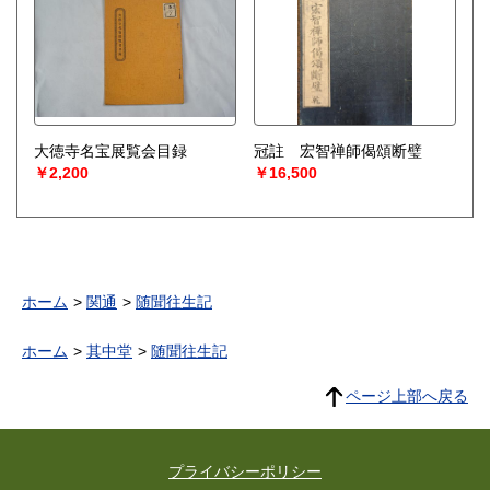
大徳寺名宝展覧会目録
冠註 宏智禅師偈頌断璧
￥2,200
￥16,500
ホーム
関通
随聞往生記
ホーム
其中堂
随聞往生記
ページ上部へ戻る
プライバシーポリシー