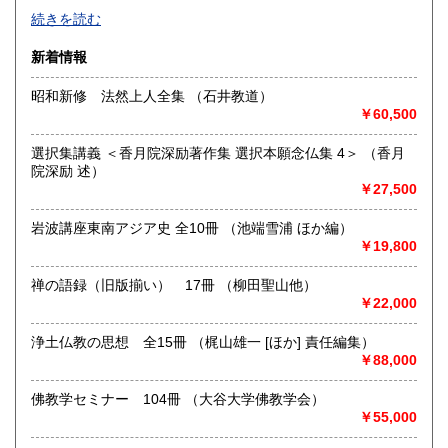
続きを読む
新着情報
昭和新修 法然上人全集 （石井教道）
￥60,500
-
選択集講義 ＜香月院深励著作集 選択本願念仏集 4＞ （香月
沿線名：京都市営地下鉄東西線・京阪電鉄・阪急電車
院深励 述）
最寄駅：地下鉄「京都市役所前」・京阪「三条」・阪急「河
￥27,500
原町」いずれも徒歩10分以内
営業時間：10:00～19:00(日曜祝日は、12:00～18:00)
岩波講座東南アジア史 全10冊 （池端雪浦 ほか編）
定休日：木曜日
￥19,800
書籍の買取について
禅の語録（旧版揃い） 17冊 （柳田聖山他）
-
￥22,000
取り扱い分野
浄土仏教の思想 全15冊 （梶山雄一 [ほか] 責任編集）
￥88,000
哲学宗教
佛教学セミナー 104冊 （大谷大学佛教学会）
￥55,000