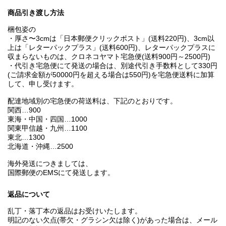
商品引き渡し方法
梱包姿の
・厚さ〜3cmは「日本郵便クリックポスト」(送料220円)、3cm以
上は「レターパックプラス」(送料600円)、レターパックプラスに
収まらないものは、クロネコヤマト宅急便(送料900円～2500円)
・代引き宅急便にて発送の場合は、別途代引き手数料として330円
(ご請求金額が50000円を超える場合は550円)を宅急便送料に加算
して、申し受けます。
配達地域別の宅急便の荷送料は、下記のとおりです。
関西…900
東海・中国・四国…1000
関東甲信越・九州…1100
東北…1300
北海道・沖縄…2500
海外発送につきましては、
国際郵便のEMSにて発送します。
返品について
乱丁・落丁本の返品はお受けいたします。
明記のない欠点(帯欠・グラシン欠は除く)があった場合は、メール