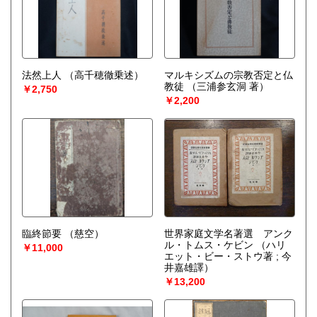
法然上人
（高千穂徹乗述）
マルキシズムの宗教否定と仏
教徒
（三浦参玄洞 著）
￥2,750
￥2,200
臨終節要
（慈空）
世界家庭文学名著選 アンク
ル・トムス・ケビン
（ハリ
￥11,000
エット・ビー・ストウ著 ; 今
井嘉雄譯）
￥13,200