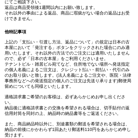
にてご相談下さい。
返品は商品受領後1週間以内にお願い致します。
それ以外の事由による返品、商品に瑕疵がない場合の返品はお受
けできません。
他特記事項
上記の「支払い・引渡し方法、返品について」の規定は日本の古
本屋において「発注する」ボタンをクリックされた場合にのみ適
用いたします。それ以外の方法でのご注文には適用いたしません
ので、必ず「日本の古本屋」をご利用くださいませ。
テナントビル・雑居ビル宛てなど、住所地でない場所へ発送指定
の個人名義によるご注文は、クレジット払い・前払い・代引のみ
のお取り扱いと致します。(法人名義によるご注文や、医院・法律
事務所などへの発送指定の個人のご注文は先送り承ります)郵便局
留めについても同様といたします。
適格請求書ご希望のお客様は、必ずあらかじめお申し出くださ
い。
納品後に適格請求書との交換を希望される場合は、切手貼付の返
信用封筒を同封の上、納品時の納品書等をご返送ください。
また、商品納品時以外に、別途書類の郵送を希望される場合は、
納品の前後にかかわらず1回あたり郵送料110円をあらかじめ申し
受けます。