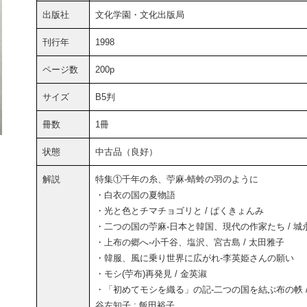
出版社
文化学園・文化出版局
刊行年
1998
ページ数
200p
サイズ
B5判
冊数
1冊
状態
中古品（良好）
解説
特集①千年の糸、苧麻-蜻蛉の羽のように
・白衣の国の夏物語
・光と色とチマチョゴリと / ぱくきょんみ
・二つの国の苧麻-日本と韓国、現代の作家たち / 城
・上布の郷へ-小千谷、塩沢、宮古島 / 太田雅子
・韓服、風に乗り世界に広がれ-李英姫さんの願い
・モシ(苧布)再発見 / 金英淑
・「初めてモシを織る」の記-二つの国を結ぶ布の帙 /
谷左知子 ; 飯田裕子