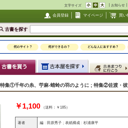
お知らせ
文字サイズ
会員登録
マイページ
買い
古書を探す
年秋 ＜特集①千年の糸、苧麻-蜻蛉の羽のように ; 特集②佐渡
￥1,100
（送料：￥185）
著者
編 : 田原秀子 ; 表紙構成 : 杉浦康平