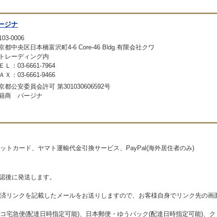
ージナ
03-0006
京都中央区日本橋富沢町4-6 Core-46 Bldg.有限会社クワ
トレーディング内
ＥＬ：03-6661-7964
ＡＸ：03-6661-9466
京都公安委員会許可 第301030606592号
籍商 パージナ
トカード、ヤマト運輸代金引換サービス、PayPal(海外居住者のみ)
確認後に発送します。
済リンクを記載したメールをお送りしますので、お客様自身でリンク先の画
コ宅急便(配達日時指定可能)、日本郵便・ゆうパック(配達日時指定可能)、