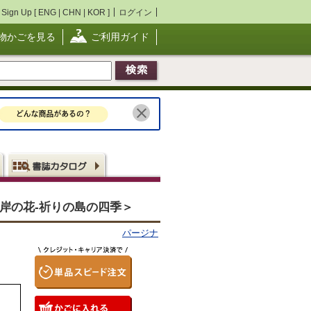
Sign Up [
ENG
|
CHN
|
KOR
]
ログイン
物かごを見る
ご利用ガイド
・彼岸の花-祈りの島の四季＞
パージナ