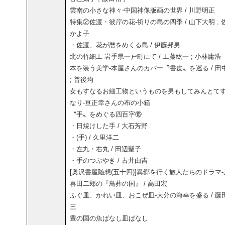
雲南の小さな神々-中国神像版画の世界 / 川野明正
特集②佐渡・彼岸の花-祈りの島の四季 / 山下大明 ; 
かよ子
・佐渡、花が暦をめくる島 / 伊藤邦男
北の竹細工-岩手県一戸町にて / 工藤紘一 ; 小林庸浩
本を装う美学-本屋さんのカバー〝書皮〟を巡る / 田
; 普後均
女もすなるお細工物というものを男もしてみんとて
なり-亘正幸さんの布の小箱
〝手〟をめぐる四百字⑯
・日焼けした手 / 大石芳野
・(手) / 久里洋二
・左丸・右丸 / 田辺聖子
・手のつぶやき / 古井由吉
[奥沢書屋随想(五十四)]異郷を行く旅人たちのドラマ-
喜田二郎の『鳥葬の国』 / 高田宏
ふぐ皿、かれい皿、おこぜ皿-大分の海幸を盛る / 藤
三
豊の国の魚ばなし皿ばなし