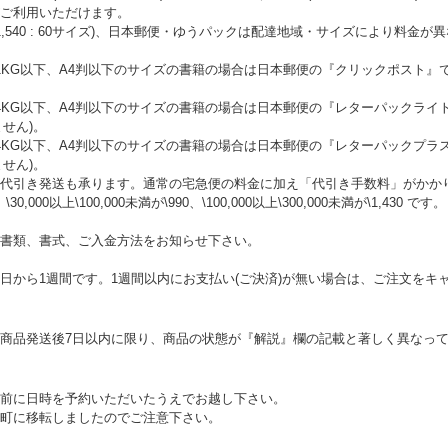
ご利用いただけます。
\1,540 : 60サイズ)、日本郵便・ゆうパックは配達地域・サイズにより料
KG以下、A4判以下のサイズの書籍の場合は日本郵便の『クリックポスト』で
。
4KG以下、A4判以下のサイズの書籍の場合は日本郵便の『レターパックライ
ません)。
4KG以下、A4判以下のサイズの書籍の場合は日本郵便の『レターパックプラ
ません)。
代引き発送も承ります。通常の宅急便の料金に加え「代引き手数料」がかかります
、\30,000以上\100,000未満が\990、\100,000以上\300,000未満が\1,430 です。
書類、書式、ご入金方法をお知らせ下さい。
日から1週間です。1週間以内にお支払い(ご決済)が無い場合は、ご注文をキ
商品発送後7日以内に限り、商品の状態が『解説』欄の記載と著しく異なっ
前に日時を予約いただいたうえでお越し下さい。
町に移転しましたのでご注意下さい。