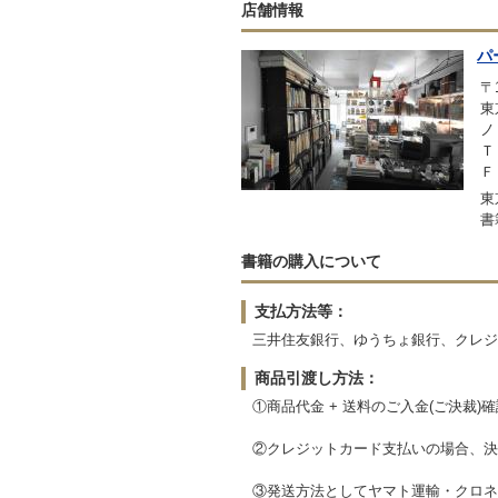
店舗情報
パ
〒1
東
ノ
Ｔ
Ｆ
東
書
書籍の購入について
支払方法等：
三井住友銀行、ゆうちょ銀行、クレジッ
商品引渡し方法：
①商品代金 + 送料のご入金(ご決裁)
②クレジットカード支払いの場合、決
③発送方法としてヤマト運輸・クロネ