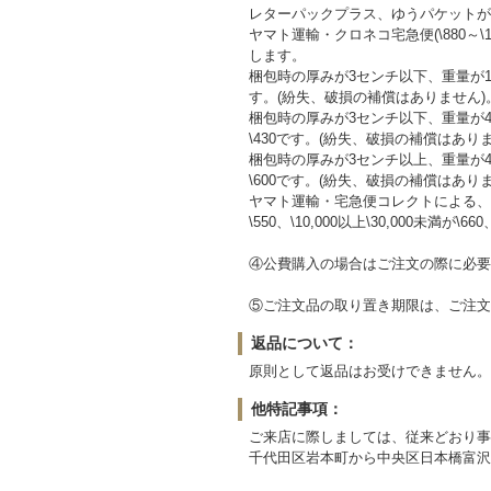
レターパックプラス、ゆうパケットが
ヤマト運輸・クロネコ宅急便(\880～
します。
梱包時の厚みが3センチ以下、重量が1
す。(紛失、破損の補償はありません)
梱包時の厚みが3センチ以下、重量が
\430です。(紛失、破損の補償はあり
梱包時の厚みが3センチ以上、重量が
\600です。(紛失、破損の補償はあり
ヤマト運輸・宅急便コレクトによる、
\550、\10,000以上\30,000未満が\660
④公費購入の場合はご注文の際に必要
⑤ご注文品の取り置き期限は、ご注文
返品について：
原則として返品はお受けできません。
他特記事項：
ご来店に際しましては、従来どおり事
千代田区岩本町から中央区日本橋富沢