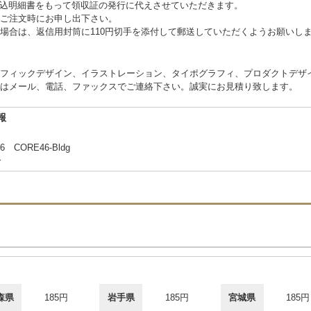
、振込明細書をもって領収証の発行に代えさせていただきます。
ご注文時にお申し出下さい。
場合は、返信用封筒に110円切手を添付して郵送していただくようお願いし
フィックデザイン、イラストレーション、タイポグラフィ、プロダクトデザ
はメール、電話、ファックスでご連絡下さい。誠実にお見積り致します。
報
ORE46-Bldg
合
森県
185円
岩手県
185円
宮城県
185円