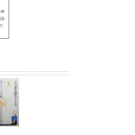
お申
場合
だ