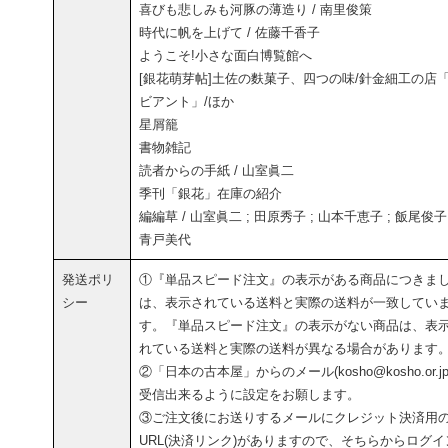
喜びも悲しみも河豚の薄造り / 南里俊策
時代に帆を上げて / 佐藤千香子
ようこそ!小さな面白博覧館へ
[銀花萌芽帖]土佐の麩菓子、四つの味/針金細工の店
ビアント」/ほか
星屑籠
書物雑記
読者からの手紙 / 山室眞二
季刊「銀花」在庫の紹介
編編草 / 山室眞二 ; 田原秀子 ; 山本千恵子 ; 飯尾俊子 
青戸美代
発送ポリ
①『単品スピード注文』の表示がある商品につきま
シー
は、表示されている送料と実際の送料が一致してい
す。『単品スピード注文』の表示がない商品は、表
れている送料と実際の送料が異なる場合があります
②「日本の古本屋」からのメール(kosho@kosho.or.jp
受信出来るように設定をお願します。
③ご注文後にお送りするメールにクレジット決済用
URL(決済リンク)がありますので、そちらからログイ