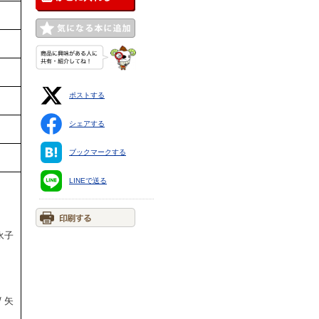
ポストする
シェアする
ブックマークする
LINEで送る
永子
 矢