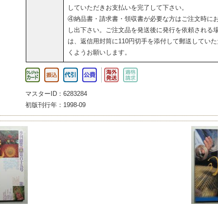
していただきお支払いを完了して下さい。
④納品書・請求書・領収書が必要な方はご注文時に
し出下さい。ご注文品を発送後に発行を依頼される
は、返信用封筒に110円切手を添付して郵送していた
くようお願いします。
マスターID：6283284
初版刊行年：1998-09