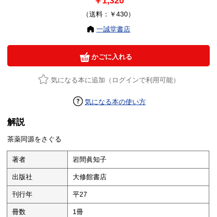
￥1,320
（送料：￥430）
一誠堂書店
かごに入れる
気になる本に追加（ログインで利用可能）
気になる本の使い方
解説
茶薬同源をさぐる
著者
岩間眞知子
出版社
大修館書店
刊行年
平27
冊数
1冊