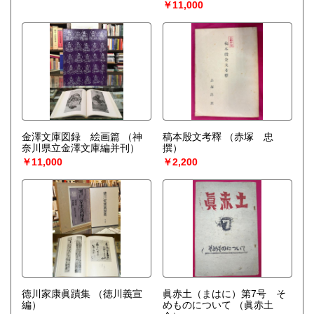
￥11,000
金澤文庫図録 絵画篇
（神
稿本殷文考釋
（赤塚 忠
奈川県立金澤文庫編并刊）
撰）
￥11,000
￥2,200
徳川家康眞蹟集
（徳川義宣
眞赤土（まはに）第7号 そ
編）
めものについて
（眞赤土