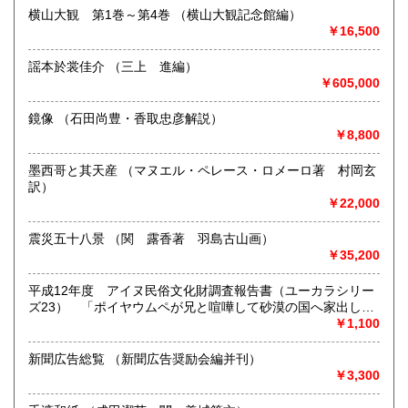
横山大観 第1巻～第4巻 （横山大観記念館編）
書籍の買取について
￥16,500
-
謡本於裳佳介 （三上 進編）
￥605,000
取り扱い分野
-
鏡像 （石田尚豊・香取忠彦解説）
￥8,800
墨西哥と其天産 （マヌエル・ペレース・ロメーロ著 村岡玄
訳）
￥22,000
震災五十八景 （関 露香著 羽島古山画）
￥35,200
平成12年度 アイヌ民俗文化財調査報告書（ユーカラシリー
ズ23） 「ポイヤウムペが兄と喧嘩して砂漠の国へ家出した
（ポイヤウムペ モシリ エサッサッケイ コイケスイ）
￥1,100
（北海道教育庁生涯学習部文化課編）
新聞広告総覧 （新聞広告奨励会編并刊）
￥3,300