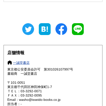
石川県
福井県
430円
430円
山梨県
長野県
430円
430円
岐阜県
静岡県
430円
430円
愛知県
三重県
430円
430円
滋賀県
京都府
430円
430円
店舗情報
大阪府
兵庫県
430円
430円
一誠堂書店
奈良県
和歌山県
東京都公安委員会許可 第301026107997号
430円
430円
書籍商 一誠堂書店
鳥取県
島根県
430円
430円
〒101-0051
東京都千代田区神田神保町1-7
岡山県
広島県
430円
430円
ＴＥＬ：03-3292-0071
ＦＡＸ：03-3292-0095
Email：washo@isseido-books.co.jp
山口県
徳島県
430円
430円
担当者：-