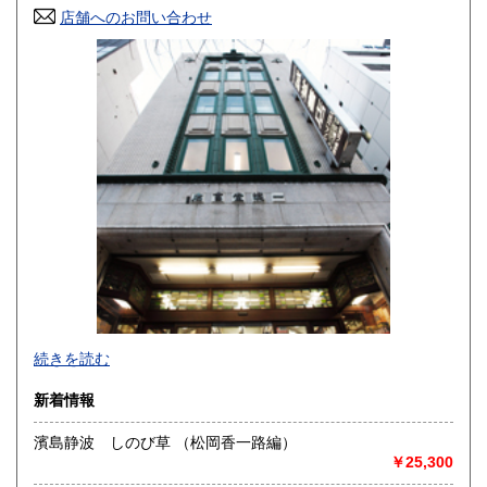
香川県
店舗へのお問い合わせ
愛媛県
430円
430円
高知県
福岡県
430円
430円
佐賀県
長崎県
430円
430円
熊本県
大分県
430円
430円
宮崎県
鹿児島県
430円
430円
沖縄県
430円
創業百年の確固たる信用。文系百般和洋書、古典籍。在庫豊
続きを読む
富。
新着情報
沿線名：都営新宿・三田線 営団半蔵門線
最寄駅：神保町駅徒歩1分
濱島静波 しのび草 （松岡香一路編）
営業時間：10:00-18:30
￥25,300
定休日：日曜・祝日