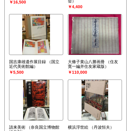
会）
￥16,500
￥4,400
国吉康雄遺作展目録
（国立
大條子黄山八勝画冊
（住友
近代美術館編）
寛一編并住友家蔵版）
￥5,500
￥110,000
請来美術
（奈良国立博物館
横浜浮世絵
（丹波恒夫）