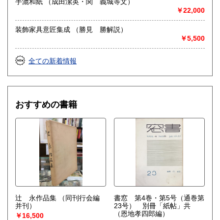
手漉和紙 （成田潔英・関 義城等文）
￥22,000
装飾家具意匠集成 （勝見 勝解説）
￥5,500
全ての新着情報
おすすめの書籍
辻 永作品集
（同刊行会編
書窓 第4巻・第5号（通巻第
并刊）
23号） 別冊「紙帖」共
（恩地孝四郎編）
￥16,500