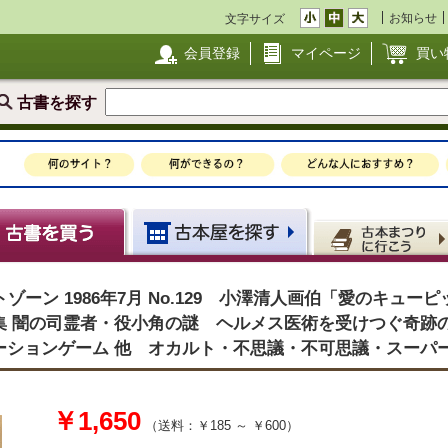
お知らせ
文字サイズ
会員登録
マイページ
買い
古書を探す
イライトゾーン 1986年7月 No.129 小澤清人画伯「愛のキ
集 闇の司霊者・役小角の謎 ヘルメス医術を受けつぐ奇跡
ーションゲーム 他 オカルト・不思議・不可思議・スー
￥1,650
（送料：￥185 ～ ￥600）