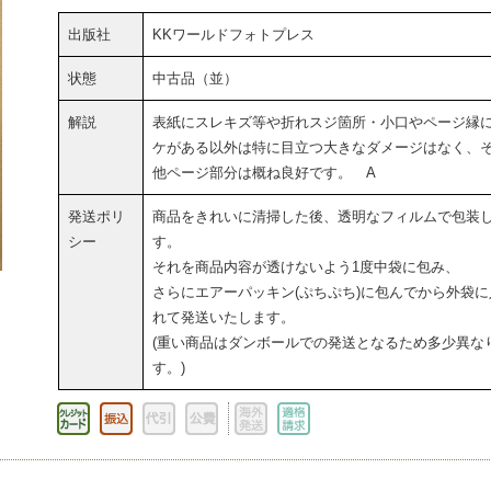
出版社
KKワールドフォトプレス
状態
中古品（並）
解説
表紙にスレキズ等や折れスジ箇所・小口やページ縁
ケがある以外は特に目立つ大きなダメージはなく、
他ページ部分は概ね良好です。 A
発送ポリ
商品をきれいに清掃した後、透明なフィルムで包装
シー
す。
それを商品内容が透けないよう1度中袋に包み、
さらにエアーパッキン(ぷちぷち)に包んでから外袋に
れて発送いたします。
(重い商品はダンボールでの発送となるため多少異な
す。)