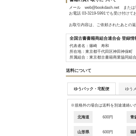
メール web@bookdash.net
お電話 03-3219-5991でも受け付け
お取引内容は、ご依頼されたあとの返
全国古書書籍商組合連合会 登録情
代表者名：篠崎 寿和
所在地：東京都千代田区神田神保町 
所属組合：東京都古書籍商業協同組
送料について
ゆうパック・宅配便
ゆう
※規格外の場合は送料を別途連絡い
北海道
600円
青
山形県
600円
福