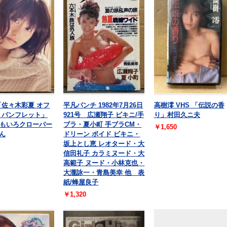
「佐々木彩夏 オフ
平凡パンチ 1982年7月26日
高樹澪 VHS 「伝説の香
 パンフレット」
921号 広瀬翔子 ビキニ/手
り」村田久ニ夫
もいろクローバー
ブラ・夏小町 手ブラCM・
￥1,650
りん
ドリーン ボイド ビキニ・
坂上とし恵 レオタード・大
信田礼子 カラミヌード・大
高範子 ヌード・小林克也・
大瀧詠一・青島美幸 他 表
紙/蜂屋良子
￥1,320