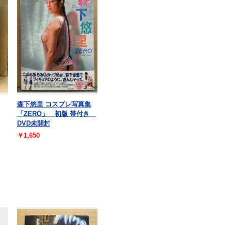
森下悠里 コスプレ写真集
「ZERO」 初版 帯付き
DVD未開封
￥1,650