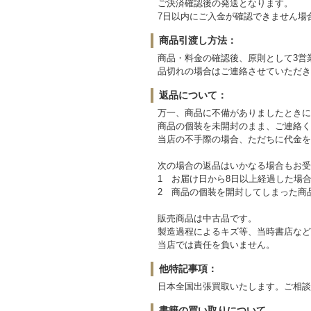
ご決済確認後の発送となります。
7日以内にご入金が確認できません場
商品引渡し方法：
商品・料金の確認後、原則として3営
品切れの場合はご連絡させていただき
返品について：
万一、商品に不備がありましたときに
商品の個装を未開封のまま、ご連絡く
当店の不手際の場合、ただちに代金を
次の場合の返品はいかなる場合もお受
1 お届け日から8日以上経過した場
2 商品の個装を開封してしまった商
販売商品は中古品です。
製造過程によるキズ等、当時書店など
当店では責任を負いません。
他特記事項：
日本全国出張買取いたします。ご相談
書籍の買い取りについて