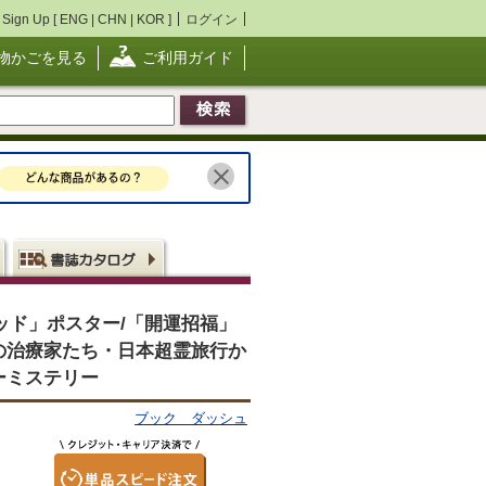
Sign Up [
ENG
|
CHN
|
KOR
]
ログイン
物かごを見る
ご利用ガイド
ューピッド」ポスター/「開運招福」
の治療家たち・日本超霊旅行か
パーミステリー
ブック ダッシュ