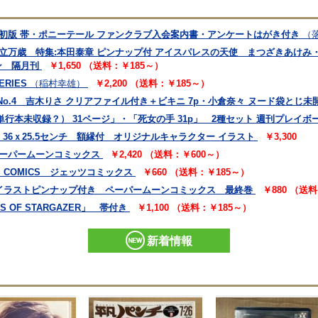
」 初版 帯・ポニーテール ファンクラブ入会案内書・アンケートはがき付き
（
刊祝独立万歳 特集:本田泰章 ピンナップ付 アイスパレスの天使 まつざきあけみ
ン 隔月刊
￥1,650 （送料：￥185～）
RIES
（稲村幸雄）
￥2,200 （送料：￥185～）
 No.4 吉木りさ クリアファイル付き＋ビキニ 7p・小倉奈々 ヌード袋とじ未
行本未収録？） 31ページ」・「死女の手 31p」 2種セット 週刊プレイボ
36ｘ25.5センチ 額縁付 オリジナルキャラクター イラスト
￥3,300
ペーパームーンコミックス
￥2,420 （送料：￥600～）
 COMICS ジェッツコミックス
￥660 （送料：￥185～）
 イラストピンナップ付き ペーパームーンコミックス 最終巻
￥880 （送
S OF STARGAZER」 帯付き
￥1,100 （送料：￥185～）
新着情報