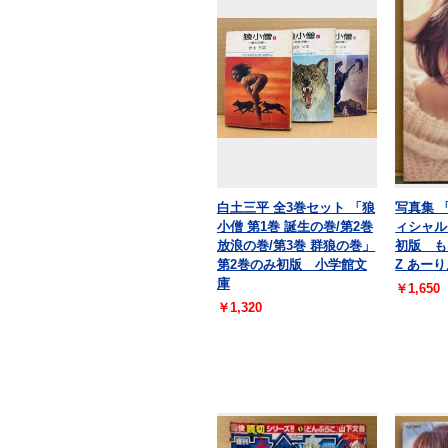
白土三平 全3巻セット 「狼
写真集 
小僧 第1巻 誕生の巻/第2巻
ィシャル
放浪の巻/第3巻 群狼の巻」
初版 も
第2巻のみ初版 小学館文
Z あー
庫
￥1,650
￥1,320