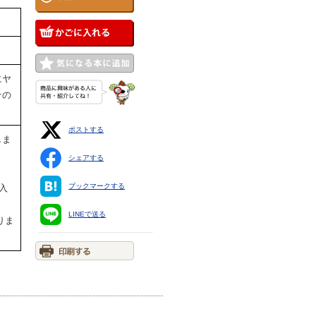
にヤ
その
ポストする
しま
シェアする
ブックマークする
入
LINEで送る
りま