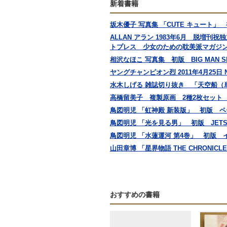
新着書籍
坂木優子 写真集 「CUTE キュート
ALLAN アラン 1983年6月 脱増
トプレス 少女のための耽美派マガジ
相沢なほこ 写真集 初版 BIG MAN SE
ヤングチャンピオン烈 2011年4月25日
水木しげる 雑誌切り抜き 「天空船（単
高橋留美子 複製原画 2種2枚セット 
鳥図明児 「虹神殿 新装版」 初版 
鳥図明児 「光を見る男」 初版 JETS
鳥図明児 「水蓮運河 第4巻」 初版
山田章博 「星界物語 THE CHRONICLE
おすすめの書籍