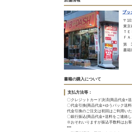
ブッ
〒101
東京
ＴＥＬ
ＦＡＸ
第 3
書籍
書籍の購入について
支払方法等：
〇クレジットカード決済(商品代金+
〇代金引換(商品代金+ゆうパック送
代金引換のご注文は初回はご利用いた
〇銀行振込(商品代金+送料をご連絡
※おそれいりますが振込手数料はお客
***