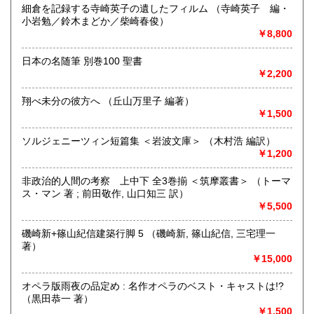
細倉を記録する寺崎英子の遺したフィルム （寺崎英子 編・
小岩勉／鈴木まどか／柴崎春俊）
￥8,800
日本の名随筆 別巻100 聖書
￥2,200
翔べ未分の彼方へ （丘山万里子 編著）
￥1,500
ソルジェニーツィン短篇集 ＜岩波文庫＞ （木村浩 編訳）
￥1,200
非政治的人間の考察 上中下 全3巻揃 ＜筑摩叢書＞ （トーマ
ス・マン 著 ; 前田敬作, 山口知三 訳）
￥5,500
磯崎新+篠山紀信建築行脚 5 （磯崎新, 篠山紀信, 三宅理一
著）
￥15,000
オペラ版雨夜の品定め : 名作オペラのベスト・キャストは!?
（黒田恭一 著）
￥1,500