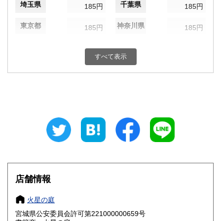
埼玉県
千葉県
185円
185円
東京都
神奈川県
185円
185円
新潟県
富山県
185円
185円
すべて表示
石川県
福井県
185円
185円
山梨県
長野県
185円
185円
岐阜県
静岡県
185円
185円
愛知県
三重県
185円
185円
滋賀県
京都府
185円
185円
大阪府
兵庫県
185円
185円
店舗情報
奈良県
和歌山県
185円
185円
火星の庭
宮城県公安委員会許可第221000000659号
鳥取県
島根県
185円
185円