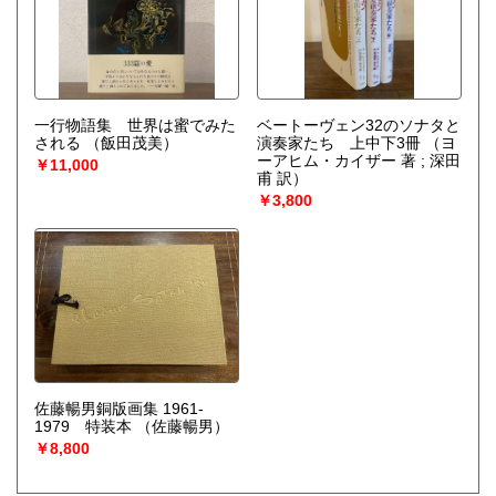
一行物語集 世界は蜜でみた
ベートーヴェン32のソナタと
される
（飯田茂美）
演奏家たち 上中下3冊
（ヨ
ーアヒム・カイザー 著 ; 深田
￥11,000
甫 訳）
￥3,800
佐藤暢男銅版画集 1961-
1979 特装本
（佐藤暢男）
￥8,800