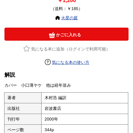
￥1,200
（送料：￥185）
火星の庭
かごに入れる
気になる本に追加（ログインで利用可能）
気になる本の使い方
解説
カバー 小口薄ヤケ 他は経年並み
著者
木村浩 編訳
出版社
岩波書店
刊行年
2000年
ページ数
344p