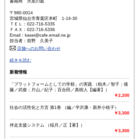
書籍商 火星の庭
岡山県
広島県
185円
185円
〒980-0014
宮城県仙台市青葉区本町 1-14-30
ＴＥＬ：022-716-5335
山口県
徳島県
185円
185円
ＦＡＸ：022-716-5336
Email：kasei@cafe.email.ne.jp
香川県
愛媛県
185円
185円
担当者：前野 久美子
店舗へのお問い合わせ
高知県
福岡県
185円
185円
-
続きを読む
佐賀県
長崎県
185円
185円
沿線名：東北本線
新着情報
最寄駅：JR仙台駅
熊本県
大分県
185円
185円
営業時間：11:00〜19:00
「プラットフォームとしての学校」の実践 （柏木／智子；後
定休日：定休日/毎週火曜・水曜
藤／武俊；片山／紀子；百合田／真樹人【編著】）
宮崎県
鹿児島県
185円
185円
￥2,200
書籍の買取について
沖縄県
185円
-
社会の活性化と方言 第1巻 （編／半沢康・新井小枝子）
￥3,300
取り扱い分野
伴走支援システム （稲月／正【著】）
美術工芸、国語国文、外国文学、古書一般（その他）
￥3,300