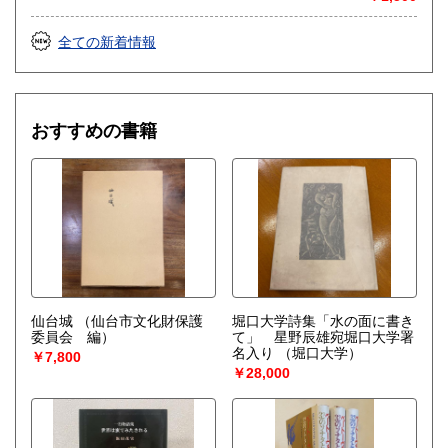
全ての新着情報
おすすめの書籍
仙台城
（仙台市文化財保護
堀口大学詩集「水の面に書き
委員会 編）
て」 星野辰雄宛堀口大学署
名入り
（堀口大学）
￥7,800
￥28,000