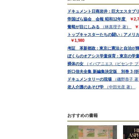
ドキュメント日商岩井 : 巨大エスタブ
帝国ばら協会 会報 昭和12年度
￥2,
葡萄が目にしみる
（林真理子 著）
￥
トップキャスターたちの闘い : アメリ
￥1,980
考証 革新都政 : 東京に憲法と自治
ぼくらのオアシス学童保育 : 東京の学
裸体の女
（イバアニエス（ビセンテ ブラ
折口信夫全集 新編集決定版 別巻 3 (
ドキュメンタリーの現場
（磯野恭子 著
老人介護のあそび学
（中田光彦 著）
おすすめの書籍