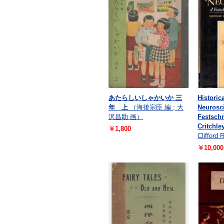
あたらしいしゃかいか 三
Historic
年 上
（海後宗臣 編 ; 大
Neurosc
沢昌助 画）
Festschr
Critchle
￥1,800
Clifford
￥10,000