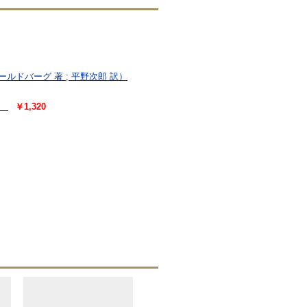
ルドバーグ 著 ; 平野次郎 訳）
）
￥1,320