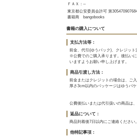
ＦＡＸ：--
東京都公安委員会許可 第30547090768
書籍商 bangobooks
書籍の購入について
支払方法等：
前金、代引(ゆうパック)、クレジット
※公費でのご購入承ります。後払いに
いますようお願い申し上げます。
商品引渡し方法：
前金またはクレジットの場合は、ご入
厚さ3cm以内のパッケージはゆうパ
公費後払いまたは代引扱いの商品は、
返品について：
商品到着後7日以内にご連絡ください
他特記事項：