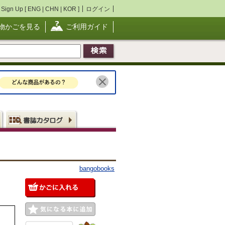
Sign Up [
ENG
|
CHN
|
KOR
]
ログイン
物かごを見る
ご利用ガイド
bangobooks