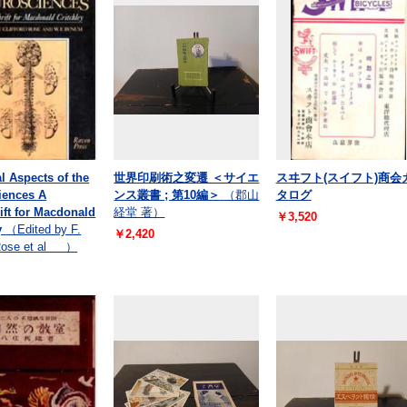
al Aspects of the
世界印刷術之変遷 ＜サイエ
スヰフト(スイフト)商会
iences A
ンス叢書 ; 第10編＞
（郡山
タログ
ift for Macdonald
経堂 著）
￥3,520
y
（Edited by F.
￥2,420
 Rose et al ）