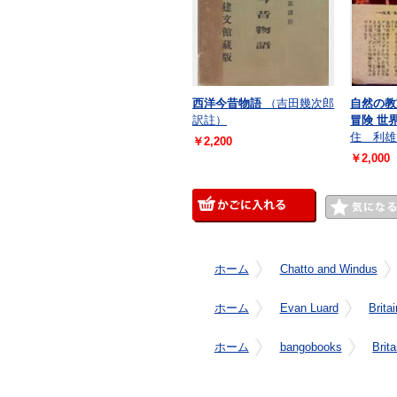
西洋今昔物語
（吉田幾次郎
自然の教
訳註）
冒険 世
住 利雄
￥2,200
￥2,000
ホーム
Chatto and Windus
ホーム
Evan Luard
Brita
ホーム
bangobooks
Brit