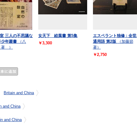
室 三人の不思議な
女天下 絵葉書 第5集
エスペラント独修 : 全世
界少年叢書
（八
通用語 第2版
（加藤節
￥3,300
 著 ）
著）
￥2,750
Britain and China
in and China
ain and China