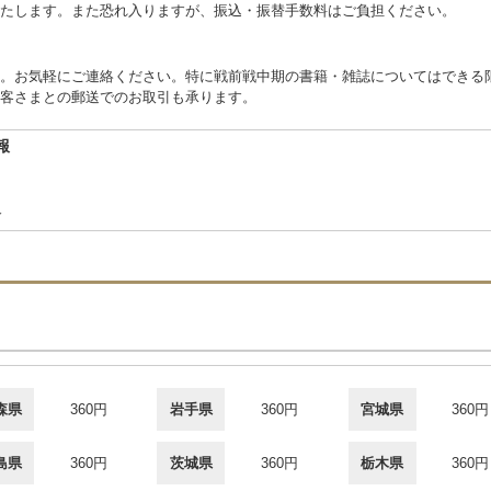
たします。また恐れ入りますが、振込・振替手数料はご負担ください。
。お気軽にご連絡ください。特に戦前戦中期の書籍・雑誌についてはできる
客さまとの郵送でのお取引も承ります。
報
合
森県
360円
岩手県
360円
宮城県
360円
島県
360円
茨城県
360円
栃木県
360円