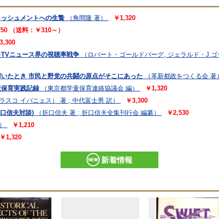
リッシュメントへの生贄
（角間隆 著）
￥1,320
750 （送料：￥310～）
3,300
カTVニュース界の視聴率戦争
（ロバート・ゴールドバーグ, ジェラルド・J.ゴー
が輝いたとき 市民と野党の共闘の原点がそこにあった
（革新都政をつくる会 著
童保育実践記録
（東京都学童保育連絡協議会 編）
￥1,320
スコ イバニェス） 著 ; 中代富士男 訳）
￥3,300
折口信夫対談)
（折口信夫 著 ; 折口信夫全集刊行会 編纂）
￥2,530
）
￥1,210
￥1,320
新着情報