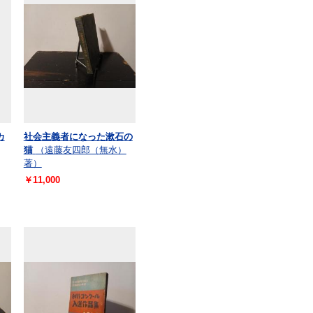
カ
社会主義者になった漱石の
猫
（遠藤友四郎（無水）
著）
￥11,000