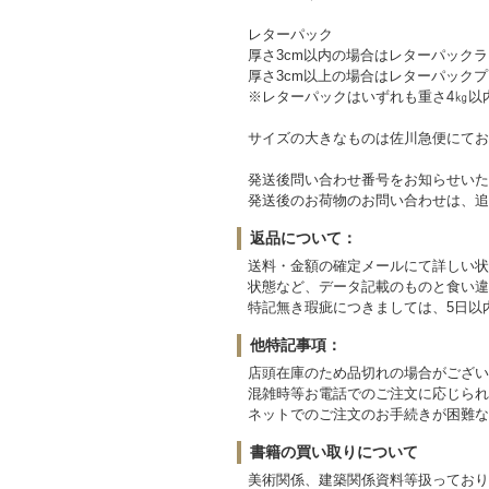
レターパック
厚さ3cm以内の場合はレターパックライ
厚さ3cm以上の場合はレターパックプラ
※レターパックはいずれも重さ4㎏以
サイズの大きなものは佐川急便にてお送りいたします。(配送
発送後問い合わせ番号をお知らせいた
発送後のお荷物のお問い合わせは、追
返品について：
送料・金額の確定メールにて詳しい状
状態など、データ記載のものと食い違
特記無き瑕疵につきましては、5日以
他特記事項：
店頭在庫のため品切れの場合がござい
混雑時等お電話でのご注文に応じられ
ネットでのご注文のお手続きが困難な
書籍の買い取りについて
美術関係、建築関係資料等扱っており