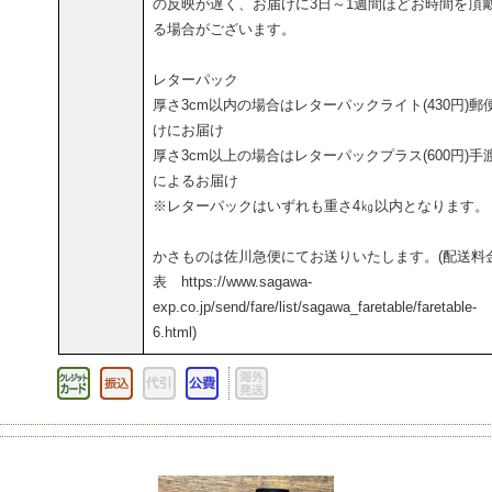
の反映が遅く、お届けに3日～1週間ほどお時間を頂
る場合がございます。
レターパック
厚さ3cm以内の場合はレターパックライト(430円)郵
けにお届け
厚さ3cm以上の場合はレターパックプラス(600円)手
によるお届け
※レターパックはいずれも重さ4㎏以内となります。
かさものは佐川急便にてお送りいたします。(配送料
表 https://www.sagawa-
exp.co.jp/send/fare/list/sagawa_faretable/faretable-
6.html)