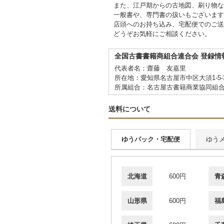
また、江戸期からの古地図、刷り物な
一般書や、専門書の扱いもございます
店頭へのお持ち込み、宅配便でのご送
どうぞお気軽にご相談ください。
全国古書書籍商組合連合会 登録情
代表者名：齋藤 友嘉里
所在地：愛知県名古屋市中区大須1-5-
所属組合：名古屋古書籍商業協同組
送料について
ゆうパック・宅配便
ゆう
北海道
600円
青
山形県
600円
福