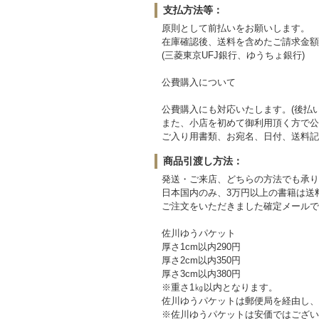
支払方法等：
原則として前払いをお願いします。
在庫確認後、送料を含めたご請求金額
(三菱東京UFJ銀行、ゆうちょ銀行)
公費購入について
公費購入にも対応いたします。(後払い
また、小店を初めて御利用頂く方で公
ご入り用書類、お宛名、日付、送料記
商品引渡し方法：
発送・ご来店、どちらの方法でも承り
日本国内のみ、3万円以上の書籍は送
ご注文をいただきました確定メールで
佐川ゆうパケット
厚さ1cm以内290円
厚さ2cm以内350円
厚さ3cm以内380円
※重さ1㎏以内となります。
佐川ゆうパケットは郵便局を経由し、
※佐川ゆうパケットは安価ではござい