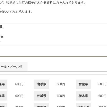
ど、視覚的に当時の様子がわかる資料に力を入れております。
。
付のいずれも承ります。
報
38
合
メール・メール便
森県
600円
岩手県
600円
宮城県
600円
島県
600円
茨城県
600円
栃木県
600円