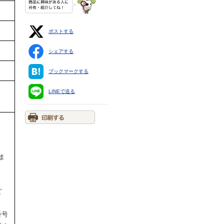
ポストする
シェアする
ブックマークする
LINEで送る
ま
ど
番号