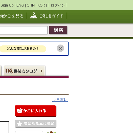
Sign Up [
ENG
|
CHN
|
KOR
]
ログイン
物かごを見る
ご利用ガイド
キヨ書店