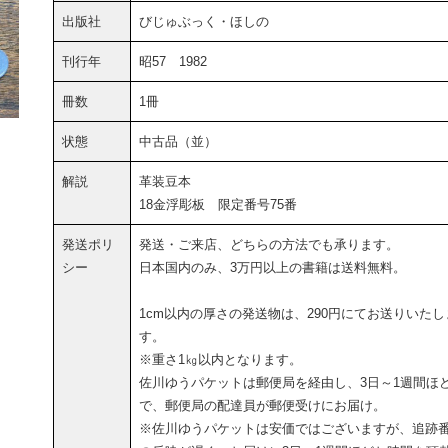
出版社
びじゅぶっく・ほしの
刊行年
昭57 1982
冊数
1冊
状態
中古品（並）
解説
革装豆本
18金浮彫板 限定番号75番
発送ポリ
発送・ご来店、どちらの方法でも承ります。
シー
日本国内のみ、3万円以上の書籍は送料無料。
1cm以内の厚さの発送物は、290円にてお送りいたし
す。
※重さ1㎏以内となります。
佐川ゆうパケットは郵便局を経由し、3日～1週間ほ
で、郵便局の配達員が郵便受けにお届け。
※佐川ゆうパケットは安価ではございますが、追跡