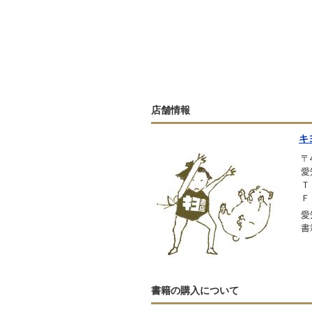
店舗情報
キ
〒4
愛
Ｔ
Ｆ
愛
書
書籍の購入について