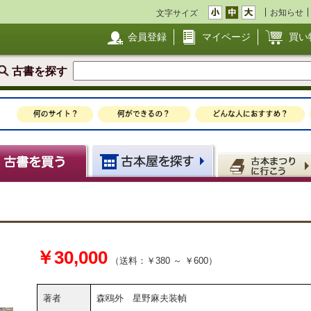
お知らせ
文字サイズ
会員登録
マイページ
買い
古書を探す
￥30,000
（送料：￥380 ～ ￥600）
著者
森鴎外 星野麻夫装幀