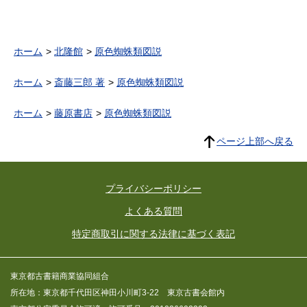
ホーム
北隆館
原色蜘蛛類図説
ホーム
斎藤三郎 著
原色蜘蛛類図説
ホーム
藤原書店
原色蜘蛛類図説
ページ上部へ戻る
プライバシーポリシー
よくある質問
特定商取引に関する法律に基づく表記
東京都古書籍商業協同組合
所在地：東京都千代田区神田小川町3-22 東京古書会館内