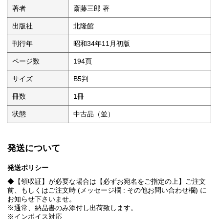
著者
斎藤三郎 著
出版社
北隆館
刊行年
昭和34年11月初版
ページ数
194頁
サイズ
B5判
冊数
1冊
状態
中古品（並）
発送について
発送ポリシー
◆【領収証】が必要な場合は【必ずお宛名をご指定の上】ご注文
前、もしくはご注文時 (メッセージ欄 : その他お問い合わせ欄) に
お知らせ下さいませ。
※通常、納品書のみ添付し出荷致します。
※インボイス対応