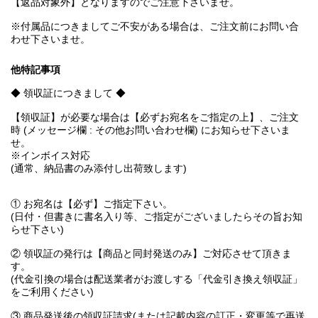
【返品対象外】となりますのでご注意下さいませ。
※付属品につきましてご不安がある場合は、ご注文前にお問い合
わせ下さいませ。
他特記事項
◆ 領収証につきまして ◆
【領収証】が必要な場合は【必ずお宛名をご指定の上】、ご注文
時 (メッセージ欄 : その他お問い合わせ欄) にお知らせ下さいま
せ。
※インボイス対応
(通常、納品書のみ添付し出荷致します)
① お宛名は【必ず】ご指定下さい。
(日付・但書きに書名入り等、ご指定がございましたらその旨お知
らせ下さい)
② 領収証の発行は【商品と同封発送のみ】ご対応させて頂きま
す。
(代金引換の場合は配送業者がお渡しする「代金引き換え領収証」
をご利用ください)
③ 商品発送後の領収証請求(または記載内容の訂正・変更等で再送