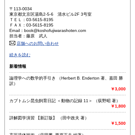
岡山県
広島県
1,200円
1,200円
〒113-0034
東京都文京区湯島2-5-6 清水ビル2F 3号室
ＴＥＬ：03-5615-8195
山口県
徳島県
1,200円
1,200円
ＦＡＸ：03-5615-8195
Email：book@koshofujiwarashoten.com
香川県
愛媛県
1,200円
1,200円
担当者：藤原 武人
店舗へのお問い合わせ
高知県
福岡県
1,200円
1,450円
【通信販売専門 (ご来店不可)】 の古書店です。
続きを読む
※大変申し訳ございませんが、店頭での販売は行っておりま
佐賀県
長崎県
1,450円
1,450円
せん。
新着情報
熊本県
大分県
1,450円
1,450円
書籍の状態等、ご不明な点・気になる所がございましたら、
論理学への数学的手引き （Herbert B. Enderton 著、嘉田 勝
Eメール・電話でお気軽にお問い合わせ下さいませ。
訳）
宮崎県
鹿児島県
1,450円
1,450円
メールアドレス【book@koshofujiwarashoten.com】
￥3,000
沖縄県
1,500円
※販売書籍につきまして【お電話でのお問い合わせ】は、現
カブトムシ昆虫飼育日記 ＜動物の記録 11＞ （荻野昭 著）
品在庫を確認するためお時間を頂戴いたします。
￥1,800
(お電話折返しでのご対応となります)
詳解図学演習 【新訂版】 （田中政夫 著）
沿線名：JR中央線・総武線・東京メトロ丸ノ内線
￥1,500
最寄駅：御茶ノ水駅・本郷三丁目駅
営業時間：【事務所営業・通信販売専門 (ご来店不可)】