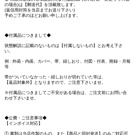
の場合)は【郵送代】を頂戴致します。
(返信用封筒を当店までお送り下さい)
予めご了承のほどお願い申し上げます。
◆付属品につきまして◆
状態解説に記載のないものは【付属しないもの】とお考え下さ
い。
例 : 外函・内函、カバー、帯、紐しおり、付図・付表、附録・月報
等
帯がついていなかった・紐しおりが切れていた等は、
【返品対象外】となりますので、ご注意下さいませ。
※付属品につきましてご不安がある場合は、ご注文前にお問い合
わせ下さいませ。
◆公費・ご注意事項◆
【インボイス対応】
① 書類は当店作製のもの、また【商品と同封発送】のみご対応可