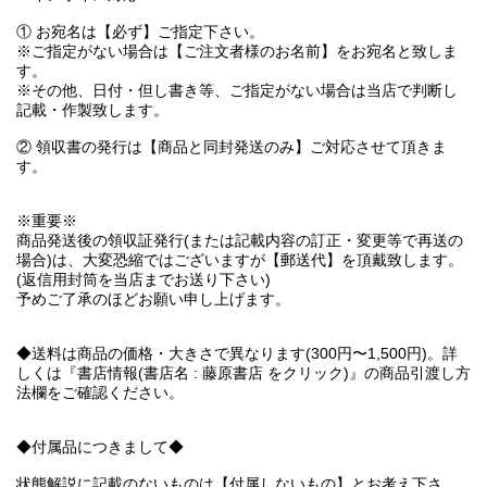
① お宛名は【必ず】ご指定下さい。
※ご指定がない場合は【ご注文者様のお名前】をお宛名と致しま
す。
※その他、日付・但し書き等、ご指定がない場合は当店で判断し
記載・作製致します。
② 領収書の発行は【商品と同封発送のみ】ご対応させて頂きま
す。
※重要※
商品発送後の領収証発行(または記載内容の訂正・変更等で再送の
場合)は、大変恐縮ではございますが【郵送代】を頂戴致します。
(返信用封筒を当店までお送り下さい)
予めご了承のほどお願い申し上げます。
◆送料は商品の価格・大きさで異なります(300円〜1,500円)。詳
しくは『書店情報(書店名 : 藤原書店 をクリック)』の商品引渡し方
法欄をご確認ください。
◆付属品につきまして◆
状態解説に記載のないものは【付属しないもの】とお考え下さ