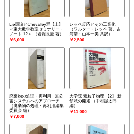
Lie環論とChevalley群【上】
レッペ反応とその工業化
＜東大数学教室セミナリー・
（ワルター・レッペ 著、吉
ノート 12＞
（岩堀長慶 著）
河清・山本一美 共訳）
￥6,000
￥2,500
廃棄物の処理・再利用 : 無公
大学院 素粒子物理 【2】 新
害システムへのアプローチ
領域の開拓
（中村誠太郎
（廃棄物の処理・再利用編集
編）
委員会 編）
￥11,000
￥7,000