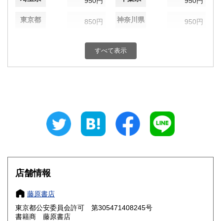
950円
950円
東京都
神奈川県
850円
950円
新潟県
富山県
950円
950円
すべて表示
石川県
福井県
950円
950円
山梨県
長野県
950円
950円
岐阜県
静岡県
950円
950円
愛知県
三重県
950円
950円
滋賀県
京都府
1,050円
1,050円
大阪府
兵庫県
1,050円
1,050円
店舗情報
奈良県
和歌山県
1,050円
1,050円
藤原書店
東京都公安委員会許可 第305471408245号
鳥取県
島根県
1,200円
1,200円
書籍商 藤原書店