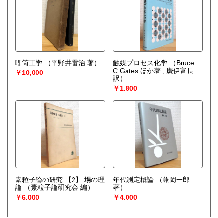
喞筒工学
（平野井雷治 著）
触媒プロセス化学
（Bruce
C.Gates ほか著 ; 慶伊富長
￥10,000
訳）
￥1,800
素粒子論の研究 【2】 場の理
年代測定概論
（兼岡一郎
論
（素粒子論研究会 編）
著）
￥6,000
￥4,000