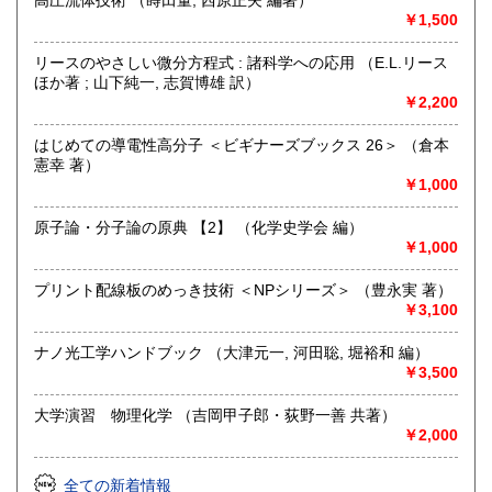
高圧流体技術 （蒔田董, 西原正夫 編著）
9:00〜17:00 ※買取・仕入れ等で不在の場合がございます
￥1,500
定休日：水曜日・日曜日・年末年始
リースのやさしい微分方程式 : 諸科学への応用 （E.L.リース
書籍の買取について
ほか著 ; 山下純一, 志賀博雄 訳）
￥2,200
自然科学等の学術書・専門書・その他資料買取り致します。
電話・FAX・メール等でお気軽にご相談下さいませ。
はじめての導電性高分子 ＜ビギナーズブックス 26＞ （倉本
出張買取・配送料着払い(当店の支払い)で送って頂くことも
憲幸 著）
可能でございます。
￥1,000
※お送り頂く場合は必ず事前にご連絡下さいませ。
原子論・分子論の原典 【2】 （化学史学会 編）
取り扱い分野
￥1,000
自然科学、外国書、古書一般（その他）
【地球科学(地質・鉱物)・天文学・動物学・植物学・その他
プリント配線板のめっき技術 ＜NPシリーズ＞ （豊永実 著）
自然科学】
￥3,100
ナノ光工学ハンドブック （大津元一, 河田聡, 堀裕和 編）
￥3,500
大学演習 物理化学 （吉岡甲子郎・荻野一善 共著）
￥2,000
全ての新着情報