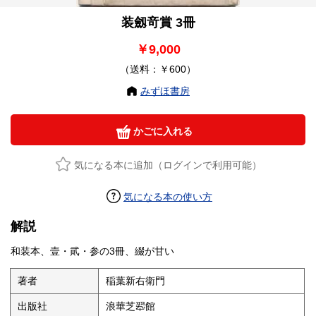
装劔竒賞 3冊
￥9,000
（送料：￥600）
みずほ書房
かごに入れる
気になる本に追加（ログインで利用可能）
気になる本の使い方
解説
和装本、壹・貮・参の3冊、綴が甘い
著者
稲葉新右衛門
出版社
浪華芝翆館