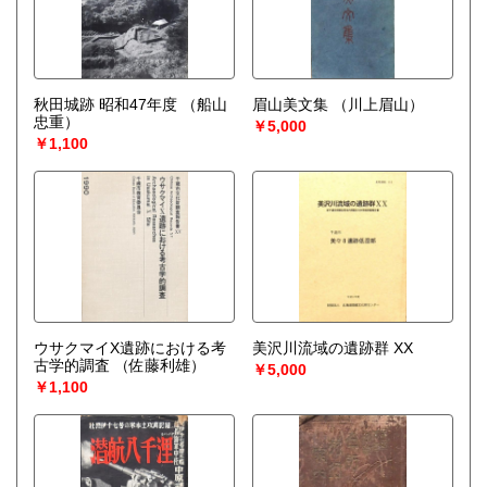
秋田城跡 昭和47年度
（船山
眉山美文集
（川上眉山）
忠重）
￥5,000
￥1,100
ウサクマイX遺跡における考
美沢川流域の遺跡群 XX
古学的調査
（佐藤利雄）
￥5,000
￥1,100