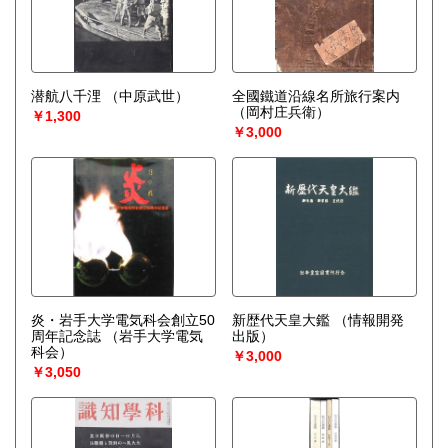
潜航八千浬
（中原武世）
全國鐵道沿線名所旅行案内
（岡村庄兵衛）
￥1,300
￥3,000
炎・岩手大学電気科会創立50
新歴代天皇大鑑
（情報開発
周年記念誌
（岩手大学電気
出版）
科会）
￥3,000
￥3,050