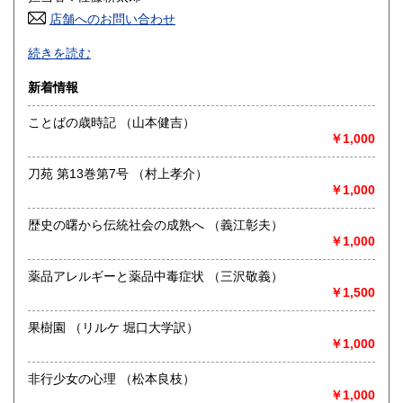
店舗へのお問い合わせ
高知県
福岡県
600円
600円
Mizuho Shobo Since 2012 書誌・郷土誌・貨幣文献・経済
続きを読む
史料などを取り扱っております。特に明治･大正･昭和(戦前)
佐賀県
長崎県
600円
600円
の古い稀少な文献を提供したいと思っております。通信販売
新着情報
を主としておりますので事務所と倉庫のみです。お問合せは
熊本県
大分県
600円
600円
Ｅメール又はＦＡＸでお願い致します。
ことばの歳時記 （山本健吉）
￥1,000
宮崎県
鹿児島県
沿線名：JR東北本線・東北新幹線
600円
600円
最寄駅：花巻駅・新花巻駅
刀苑 第13巻第7号 （村上孝介）
営業時間：10:00〜17:30
沖縄県
600円
￥1,000
定休日：日曜、祝日
歴史の曙から伝統社会の成熟へ （義江彰夫）
書籍の買取について
￥1,000
岩手県中部地区、花巻・北上を中心に対応致します、多少に
関らずお問合せください。
薬品アレルギーと薬品中毒症状 （三沢敬義）
￥1,500
取り扱い分野
果樹園 （リルケ 堀口大学訳）
歴史、社会科学
￥1,000
書誌・郷土誌・貨幣文献・経済史料
非行少女の心理 （松本良枝）
￥1,000