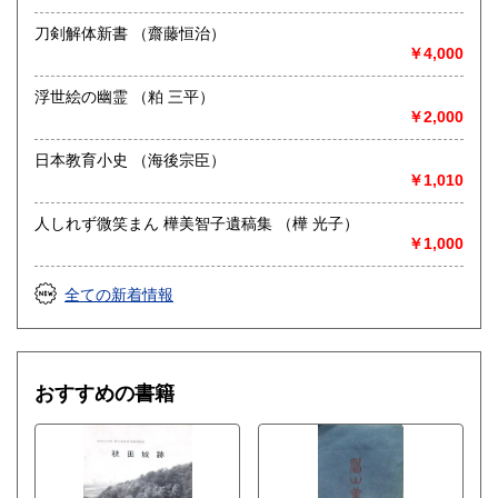
刀剣解体新書 （齋藤恒治）
￥4,000
浮世絵の幽霊 （粕 三平）
￥2,000
日本教育小史 （海後宗臣）
￥1,010
人しれず微笑まん 樺美智子遺稿集 （樺 光子）
￥1,000
全ての新着情報
おすすめの書籍