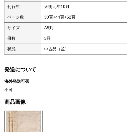
刊行年
天明元年10月
ページ数
30頁+44頁+52頁
サイズ
A5判
冊数
3冊
状態
中古品（並）
発送について
海外発送可否
不可
商品画像