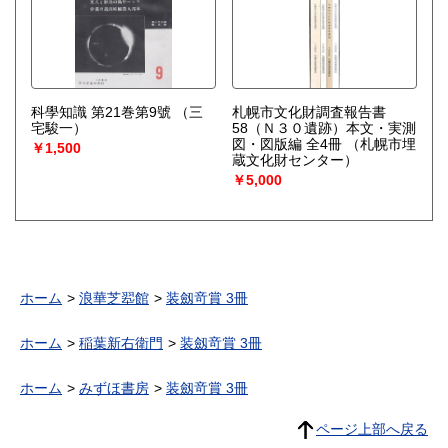
科學知識 第21巻第9號
（三
札幌市文化財調査報告書
宅駿一）
58（Ｎ３０遺跡）本文・実測
図・図版編 全4冊
（札幌市埋
￥1,500
蔵文化財センター）
￥5,000
ホーム
浪華芝翆館
装劔竒賞 3冊
ホーム
稲葉新右衛門
装劔竒賞 3冊
ホーム
みずほ書房
装劔竒賞 3冊
ページ上部へ戻る