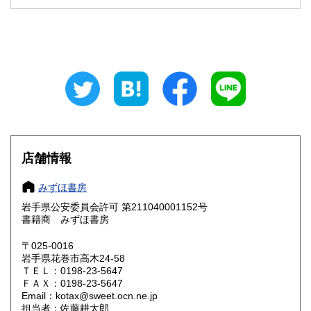
石川県
福井県
600円
600円
山梨県
長野県
600円
600円
岐阜県
静岡県
600円
600円
愛知県
三重県
600円
600円
滋賀県
京都府
600円
600円
大阪府
兵庫県
600円
600円
店舗情報
奈良県
和歌山県
600円
600円
みずほ書房
岩手県公安委員会許可 第211040001152号
鳥取県
島根県
600円
600円
書籍商 みずほ書房
岡山県
広島県
600円
600円
〒025-0016
岩手県花巻市高木24-58
ＴＥＬ：0198-23-5647
山口県
徳島県
600円
600円
ＦＡＸ：0198-23-5647
Email：kotax@sweet.ocn.ne.jp
香川県
愛媛県
600円
600円
担当者：佐藤耕太郎