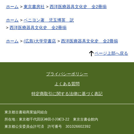
ホーム
東京書房社
西洋医療器具文化史 全2冊揃
ホーム
ベニヨン著 児玉博英 訳
西洋医療器具文化史 全2冊揃
ホーム
(広島)大学堂書店
西洋医療器具文化史 全2冊揃
ページ上部へ戻る
プライバシーポリシー
よくある質問
特定商取引に関する法律に基づく表記
東京都古書籍商業協同組合
所在地：東京都千代田区神田小川町3-22 東京古書会館内
東京都公安委員会許可済 許可番号 301026602392