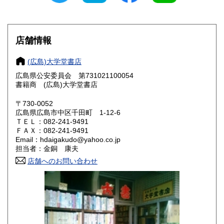
愛知県
三重県
1,050円
1,050円
滋賀県
京都府
950円
950円
店舗情報
大阪府
兵庫県
950円
950円
(広島)大学堂書店
奈良県
和歌山県
広島県公安委員会 第731021100054
950円
950円
書籍商 (広島)大学堂書店
鳥取県
島根県
950円
950円
〒730-0052
広島県広島市中区千田町 1-12-6
岡山県
広島県
950円
900円
ＴＥＬ：082-241-9491
ＦＡＸ：082-241-9491
Email：hdaigakudo@yahoo.co.jp
山口県
徳島県
950円
950円
担当者：金銅 康夫
香川県
店舗へのお問い合わせ
愛媛県
950円
950円
高知県
福岡県
950円
950円
佐賀県
長崎県
950円
950円