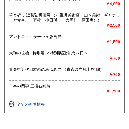
-
￥4,000
取り扱い分野
華と祈り 近藤弘明個展 （八重洲美術店・山木美術・ギャラリ
ーヤマキ、（寄稿 串田孫一 大岡信 原田実））
古書一般（その他）
￥2,500
アントニ・クラーヴェ版画展
￥1,500
大和の埴輪 : 特別展 ＜特別展図録 第22冊＞
￥700
青森県近代日本画のあゆみ展 （青森県立郷土館 編）
￥700
日本の四季 三栖右嗣展
￥1,500
全ての新着情報