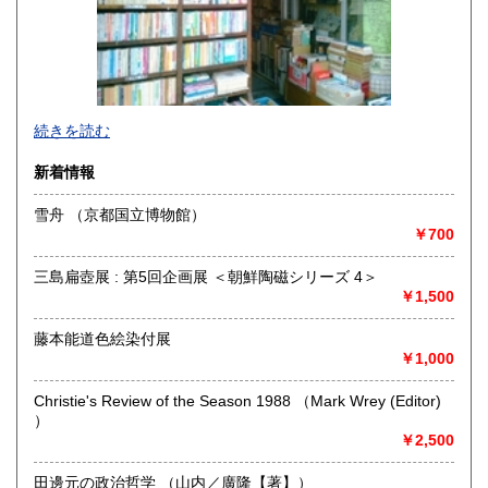
熊本県
大分県
950円
950円
宮崎県
鹿児島県
950円
950円
沖縄県
1,400円
続きを読む
新着情報
雪舟 （京都国立博物館）
￥700
午後2時以降のご注文は翌日のご対応となる場合がございま
す。日曜・祭日は店休のため翌日のご対応となります。
三島扁壺展 : 第5回企画展 ＜朝鮮陶磁シリーズ 4＞
■必ずメールを返信しておりますが、メールが届かないケース
￥1,500
があります。返信が無い場合は、お手数ながらお問い合わせ
下さい。
藤本能道色絵染付展
￥1,000
沿線名：広島電鉄
最寄駅：宇品線 日赤病院前
営業時間：10:00〜18:00
Christie's Review of the Season 1988 （Mark Wrey (Editor)
定休日：日・祭日
）
￥2,500
書籍の買取について
田邊元の政治哲学 （山内／廣隆【著】）