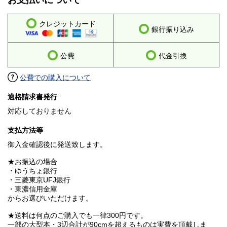
お支払いについて
クレジットカード
銀行振り込み
公費
代金引換
公費での購入について
適格請求書発行
対応しておりません
支払方法等
御入金確認後に発送致します。
★お振込の場合
・ゆうちょ銀行
・三菱東京UFJ銀行
・東濃信用金庫
からお選びいただけます。
★送料は何点のご購入でも一律300円です。
一部の大型本・3辺合計が90cmを超えるものは実費を頂戴しま