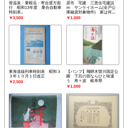
骨温泉・乗鞍岳・寄合渡方面
原市 宅建 三恵住宅建設
行 昭和13年度 乗合自動車
㈱ サンケイホーム(全戸公
時刻表』
庫融資対象物件) 家は何代
も住むもの、美しく頑丈であ
￥3,500
￥1,000
るべきだ!!
東海道線列車時刻表 昭和３
【パンフ】飛騨木曽川国定公
３年１０月１日改正
園 下呂の宿ならひと味違
う 寿々波 岐阜県
￥2,500
￥1,000