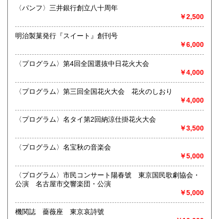
最寄駅：江南駅下車
〈パンフ〉三井銀行創立八十周年
営業時間：10:00〜17:00
￥2,500
宮崎県
鹿児島県
定休日：不定休
180円
180円
明治製菓発行『スイート』創刊号
書籍の買取について
沖縄県
180円
￥6,000
買取 買取専用フリーダイヤル 0120-006-229 (担当・
井上)
〈プログラム〉第4回全国選抜中日花火大会
￥4,000
古書買取、古本買取、古書、古本の大量買い取りは大歓迎で
す。
〈プログラム〉第三回全国花火大会 花火のしおり
御整理・御売却はお気軽に当店にご相談ください。
￥4,000
お電話、メール等でご連絡次第、即日に参上いたします。古
書買い取り、古本買い取り、大量大歓迎です。
〈プログラム〉名タイ第2回納涼仕掛花火大会
特に古いもの全般(和本、古文書、紙物チラシ、郷土資料、地
￥3,500
図、宗教、芸能、美術、文学、雑誌等)に力を入れておりま
す。
〈プログラム〉名宝秋の音楽会
又書画骨董品も別部門で取り扱いしておりますので引越し増
￥5,000
改築の際には合わせてご利用ください。
愛知県・岐阜県を中心に近県の方、日時打ち合わせの後、ご
〈プログラム〉市民コンサート陽春號 東京国民歌劇協会・
訪問し、見積もり・買入をさせていただきます。
公演 名古屋市交響楽団・公演
まずはお気軽にご連絡ください。
￥5,000
お品物を送料着払いでお送りいただければ、即日に評価しご
連絡ご送金いたします。
機関誌 薔薇座 東京哀詩號