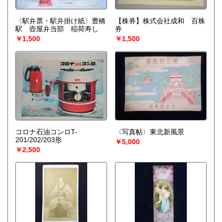
〈駅弁票・駅弁掛け紙〉豊橋
【株券】株式会社成和 百株
駅 壺屋弁当部 稲荷寿し
券
￥1,500
￥1,500
コロナ石油コンロT-
〈写真帖〉東北新風景
201/202/203形
￥5,000
￥2,500