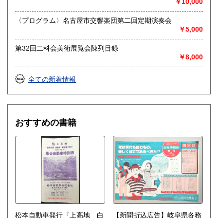
￥10,000
送り先 〒483-8341
愛知県江南市前飛保町栄284 扶桑文庫 担当井
〈プログラム〉名古屋市交響楽団第二回定期演奏会
上
￥5,000
取り扱い分野
第32回二科会美術展覧会陳列目録
￥8,000
総記、哲学宗教、歴史、社会科学、自然科学、美術工芸、国
語国文、外国文学、古典籍、近代文献、趣味、外国書、サブ
カルチャー、古書一般（その他）
全ての新着情報
古文書・和本・刷り物・絵葉書・近代文献資料・エフェメラ
おすすめの書籍
松本自動車発行『上高地 白
【新聞折込広告】岐阜県各務