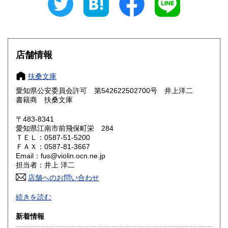
愛知県
三重県
180円
180円
滋賀県
京都府
180円
180円
大阪府
兵庫県
180円
180円
店舗情報
奈良県
和歌山県
180円
180円
扶桑文庫
愛知県公安委員会許可 第542622502700号 井上洋二
鳥取県
島根県
180円
180円
書籍商 扶桑文庫
岡山県
広島県
180円
180円
〒483-8341
愛知県江南市前飛保町栄 284
ＴＥＬ：0587-51-5200
山口県
徳島県
180円
180円
ＦＡＸ：0587-81-3667
Email：fus@violin.ocn.ne.jp
香川県
愛媛県
180円
180円
担当者：井上 洋二
店舗へのお問い合わせ
高知県
福岡県
180円
180円
古文書、古地図、刷り物、一枚もの、絵葉書、鳥瞰図、近代
続きを読む
文献資料等を主体に扱っております。
佐賀県
長崎県
180円
180円
新着情報
沿線名：名鉄犬山線
熊本県
大分県
180円
180円