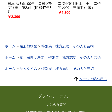
日本の鉄道100年 毎日グラ
幸流小鼓手附本 全
（幸悟
フ別冊 第2刷
（昭和47年8
朗:校閲 三順平司:著）
月）
￥4,300
￥2,300
ホーム
駿府博物館
特別展 棟方志功 その人と芸術
ホーム
柳 宗理：序文
特別展 棟方志功 その人と芸術
ホーム
サムタイム
特別展 棟方志功 その人と芸術
ページ上部へ戻る
プライバシーポリシー
よくある質問