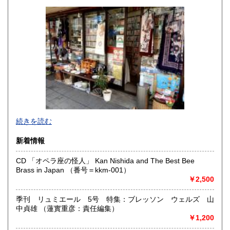
高知県
福岡県
600円
600円
佐賀県
長崎県
600円
600円
熊本県
大分県
600円
600円
宮崎県
鹿児島県
600円
600円
沖縄県
600円
●当店では国内送料は無料です。（特記されたものを除きま
続きを読む
す）。
クリックポスト、スマートレター、レターパック、ゆうメ
新着情報
ール、定形外郵便、
ネコポス、ヤマト宅急便などでお届けしています。
CD 「オペラ座の怪人」 Kan Nishida and The Best Bee
但し、お客様が配送方法をご指定になる場合又は、
Brass in Japan （番号＝kkm-001）
後払いをご希望の場合は送料の実費をお支払い頂きます。
￥2,500
代引きをご希望の場合は代引き手数料及び送料の実費をお
支払い下さい。
●公費ご購入を承ります。 送料は実費をご負担下さい。 お
季刊 リュミエール 5号 特集：ブレッソン ウェルズ 山
支払いは後払いが可能です。
中貞雄 （蓮實重彦：責任編集）
※当店は【インボイス制度】の適格請求書発行事業者では
￥1,200
ございません。