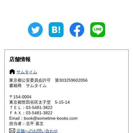
山梨県
長野県
600円
600円
岐阜県
静岡県
600円
600円
愛知県
三重県
600円
600円
滋賀県
京都府
600円
600円
大阪府
兵庫県
600円
600円
店舗情報
奈良県
和歌山県
600円
600円
サムタイム
東京都公安委員会許可 第303259602056
鳥取県
島根県
600円
600円
書籍商 サムタイム
岡山県
広島県
600円
600円
〒154-0004
東京都世田谷区太子堂 5-15-14
ＴＥＬ：03-5481-3822
山口県
徳島県
600円
600円
ＦＡＸ：03-5481-3822
Email：book@sometime-books.com
香川県
愛媛県
600円
600円
担当者：北平 基文
店舗へのお問い合わせ