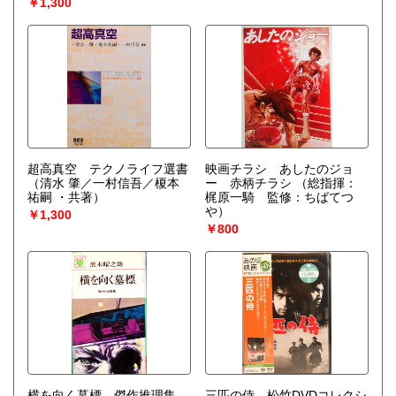
￥1,300
超高真空 テクノライフ選書
映画チラシ あしたのジョ
（清水 肇／一村信吾／榎本
ー 赤柄チラシ
（総指揮：
祐嗣 ・共著）
梶原一騎 監修：ちばてつ
や）
￥1,300
￥800
横を向く墓標 傑作推理集
三匹の侍 松竹DVDコレクシ