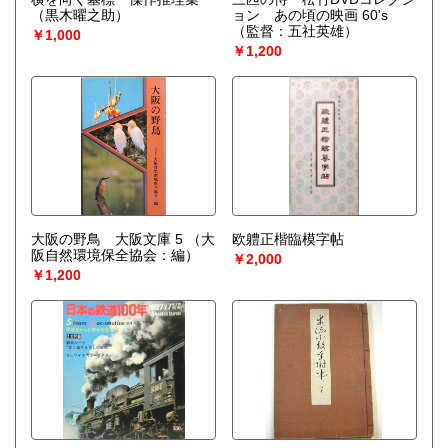
（黒木曜之助）
ョン あの頃の映画 60's
（監督：五社英雄）
￥1,000
￥1,200
大阪の野鳥 大阪文庫 5
（大
欧軆正楷臨模字帖
阪自然環境保全協会：編）
￥2,000
￥1,200