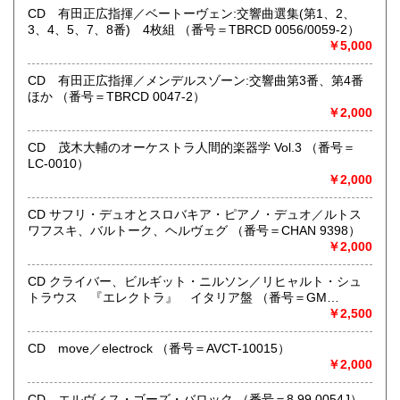
●当店では迅速な発送を心掛けています。
CD 有田正広指揮／ベートーヴェン:交響曲選集(第1、2、
ご送金、ご決済の確認が出来ましたら通常24時間以内にお
3、4、5、7、8番) 4枚組 （番号＝TBRCD 0056/0059-2）
買上商品を発送しています。
￥5,000
（ゆうメールは例外が有ります）。
●商品の発送に際しては水濡れ対策等、丁寧な梱包を心掛けて
CD 有田正広指揮／メンデルスゾーン:交響曲第3番、第4番
います。
ほか （番号＝TBRCD 0047-2）
●一部の商品は店頭販売の為、品切れになる場合が有りま
￥2,000
す。 ご容赦下さい。
●当店は古書以外にも様々な商品を取り扱っています。下記
CD 茂木大輔のオーケストラ人間的楽器学 Vol.3 （番号＝
『Webサイト』をぜひご覧下さい。
LC-0010）
￥2,000
沿線名：東急田園都市線
最寄駅：三軒茶屋駅北出口Aから下北沢方面へ6分 ゴリラビ
CD サフリ・デュオとスロバキア・ピアノ・デュオ／ルトス
ルの向かい 小田急バス太子堂停留所前
ワフスキ、バルトーク、ヘルヴェグ （番号＝CHAN 9398）
営業時間：平日=10:00〜19:00 日曜・祭日=12:00～18:00
￥2,000
定休日：火曜日
CD クライバー、ビルギット・ニルソン／リヒャルト・シュ
書籍の買取について
トラウス 『エレクトラ』 イタリア盤 （番号＝GM
6.0001）
￥2,500
店頭買取り、出張買取りを承っております。
古物商として書籍以外の品々も買取りしています。
CD move／electrock （番号＝AVCT-10015）
お気軽にご相談下さい。
￥2,000
取り扱い分野
CD エルヴィス・ゴーズ・バロック （番号＝8.99 0054J）