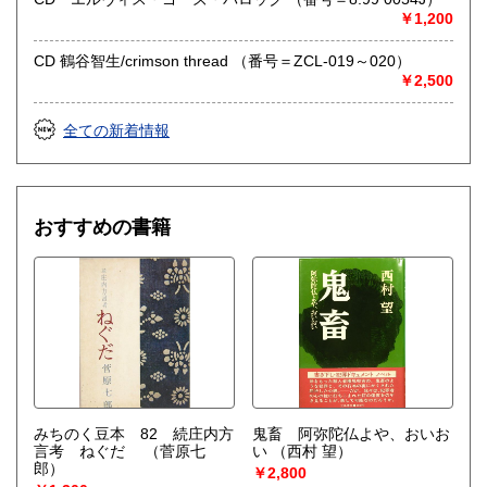
社会科学、美術工芸、趣味、外国書、サブカルチャー、古書
￥1,200
一般（その他）
アナログ・レコードやCDなどの音楽・音声・映像メディア
CD 鶴谷智生/crimson thread （番号＝ZCL-019～020）
￥2,500
全ての新着情報
おすすめの書籍
みちのく豆本 82 続庄内方
鬼畜 阿弥陀仏よや、おいお
言考 ねぐだ
（菅原七
い
（西村 望）
郎）
￥2,800