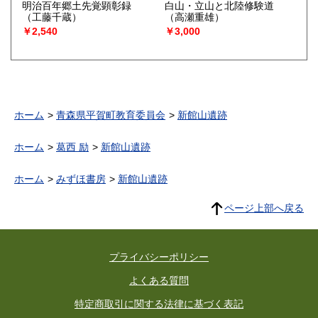
明治百年郷土先覚顕彰録
白山・立山と北陸修験道
（工藤千蔵）
（高瀬重雄）
￥2,540
￥3,000
ホーム
青森県平賀町教育委員会
新館山遺跡
ホーム
葛西 励
新館山遺跡
ホーム
みずほ書房
新館山遺跡
ページ上部へ戻る
プライバシーポリシー
よくある質問
特定商取引に関する法律に基づく表記