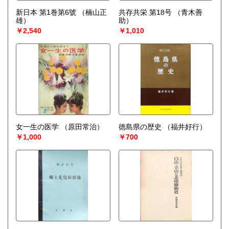
新日本 第1巻第6號
（楠山正
共存共栄 第18号
（青木善
雄）
助）
￥2,540
￥1,010
女一生の医学
（原田常治）
徳島県の歴史
（福井好行）
￥1,000
￥700