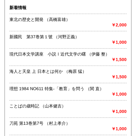
600円
600円
の古い稀少な文献を提供したいと思っております。通信販売
新着情報
を主としておりますので事務所と倉庫のみです。お問合せは
熊本県
大分県
600円
600円
Ｅメール又はＦＡＸでお願い致します。
東北の歴史と開発 （高橋富雄）
￥2,000
宮崎県
鹿児島県
沿線名：JR東北本線・東北新幹線
600円
600円
最寄駅：花巻駅・新花巻駅
新國民 第37巻第１號 （河野正義）
営業時間：10:00〜17:30
沖縄県
600円
￥1,000
定休日：日曜、祝日
現代日本文学講座 小説Ⅰ近代文学の曙 （伊藤 整）
書籍の買取について
￥1,500
岩手県中部地区、花巻・北上を中心に対応致します、多少に
関らずお問合せください。
海人と天皇 上 日本とは何か （梅原 猛）
￥1,500
取り扱い分野
理想 1984 NO611 特集-「教育」を問う （関 直）
歴史、社会科学
￥1,000
書誌・郷土誌・貨幣文献・経済史料
ことばの歳時記 （山本健吉）
￥1,000
刀苑 第13巻第7号 （村上孝介）
￥1,000