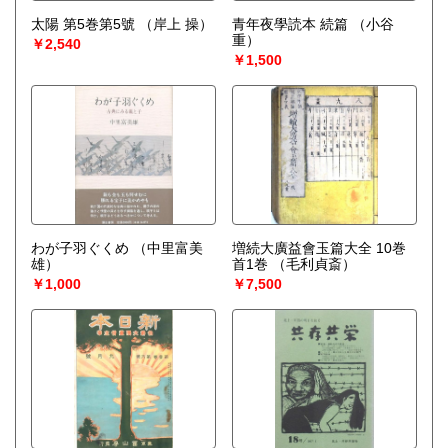
太陽 第5巻第5號
（岸上 操）
青年夜學読本 続篇
（小谷
重）
￥2,540
￥1,500
わが子羽ぐくめ
（中里富美
増続大廣益會玉篇大全 10巻
雄）
首1巻
（毛利貞斎）
￥1,000
￥7,500