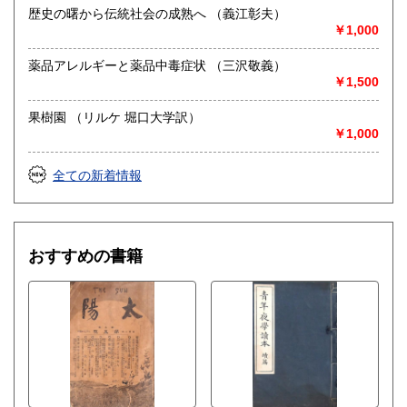
歴史の曙から伝統社会の成熟へ （義江彰夫）
￥1,000
薬品アレルギーと薬品中毒症状 （三沢敬義）
￥1,500
果樹園 （リルケ 堀口大学訳）
￥1,000
全ての新着情報
おすすめの書籍