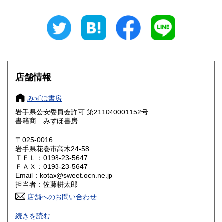
岐阜県
静岡県
600円
600円
愛知県
三重県
600円
600円
滋賀県
京都府
600円
600円
大阪府
兵庫県
600円
600円
店舗情報
奈良県
和歌山県
600円
600円
みずほ書房
岩手県公安委員会許可 第211040001152号
鳥取県
島根県
600円
600円
書籍商 みずほ書房
岡山県
広島県
600円
600円
〒025-0016
岩手県花巻市高木24-58
ＴＥＬ：0198-23-5647
山口県
徳島県
600円
600円
ＦＡＸ：0198-23-5647
Email：kotax@sweet.ocn.ne.jp
香川県
愛媛県
600円
600円
担当者：佐藤耕太郎
店舗へのお問い合わせ
高知県
福岡県
600円
600円
Mizuho Shobo Since 2012 書誌・郷土誌・貨幣文献・経済
続きを読む
史料などを取り扱っております。特に明治･大正･昭和(戦前)
佐賀県
長崎県