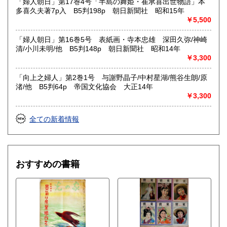
「婦人朝日」第17巻4号「半島の舞姫・崔承喜出世物語」本
多喜久夫著7p入 B5判198p 朝日新聞社 昭和15年
￥5,500
「婦人朝日」第16巻5号 表紙画・寺本忠雄 深田久弥/神崎
清/小川未明/他 B5判148p 朝日新聞社 昭和14年
￥3,300
「向上之婦人」第2巻1号 与謝野晶子/中村星湖/熊谷生朗/原
渚/他 B5判64p 帝国文化協会 大正14年
￥3,300
全ての新着情報
おすすめの書籍