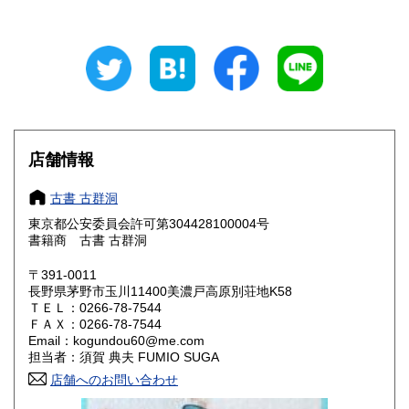
石川県
福井県
210円
210円
山梨県
長野県
210円
210円
岐阜県
静岡県
210円
210円
愛知県
三重県
210円
210円
店舗情報
滋賀県
京都府
210円
210円
古書 古群洞
大阪府
兵庫県
210円
210円
東京都公安委員会許可第304428100004号
書籍商 古書 古群洞
奈良県
和歌山県
210円
210円
〒391-0011
長野県茅野市玉川11400美濃戸高原別荘地K58
鳥取県
島根県
210円
210円
ＴＥＬ：0266-78-7544
ＦＡＸ：0266-78-7544
岡山県
広島県
210円
210円
Email：kogundou60@me.com
担当者：須賀 典夫 FUMIO SUGA
山口県
徳島県
210円
210円
店舗へのお問い合わせ