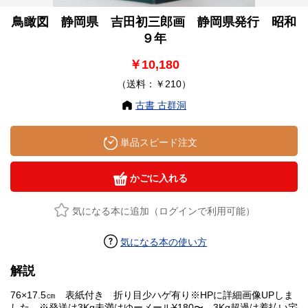
鳥瞰図 静岡県 吉田初三郎画 静岡県発行 昭和
９年
￥10,180
（送料：￥210）
古書 古群洞
単品スピード注文
かごに入れる
気になる本に追加（ログインで利用可能）
気になる本の使い方
解説
76×17.5㎝ 表紙付き 折り目少ハゲ有り※HPに詳細画像UPしま
した。※発送は3Kg未満はゆーメール¥180〜、3Kg超過は着払い宅