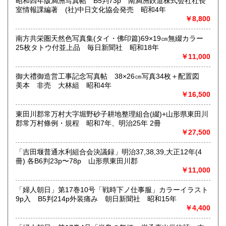
書籍の買取について
昭和四年版満洲写真帖 B5判73p 南満洲鉄道株式会社社長
室情報課編著 (社)中日文化協会発売 昭和4年
内容によります。
￥8,800
南方共栄圏天然色写真集(タイ・佛印篇)69×19㎝無綴カラー
取り扱い分野
25枚タトウ付並上品 毎日新聞社 昭和18年
古典籍、近代文献、趣味、サブカルチャー、古書一般（その
￥11,000
他）
和本・開拓/植民資料・戦時資料・文学一般・詩歌句集・児童
御大禮御造営工事記念写真帖 38×26㎝写真34枚＋配置図
書 ・児童資料・芸能/サブカル・広告資料・ポスター・版画/
美本 非売 大林組 昭和4年
刷り物 ・絵葉書・双六・地図/鳥瞰図
￥16,500
東田川郡常万村大字堀野砂子耕地整理組合(綴)+山形県東田川
郡常万村條例・規程 昭和7年、明治25年 2冊
￥27,500
「吉田堰普通水利組合会決議録」明治37,38,39,大正12年(4
冊) 各B6判23p〜78p 山形県東田川郡
￥11,000
「婦人朝日」第17巻10号「戦時下ノ仕事服」カラーイラスト
9p入 B5判214p外装痛み 朝日新聞社 昭和15年
￥4,400