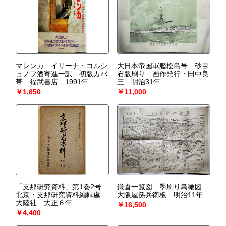
マレンカ イリーナ・コルシ
大日本帝国軍艦松島号 砂目
ュノフ酒寄進一訳 初版カバ
石版刷り 画作発行・田中良
帯 福武書店 1991年
三 明治31年
￥1,650
￥11,000
「支那研究資料」第1巻2号
鎌倉一覧図 墨刷り鳥瞰図
北京・支那研究資料編輯處
大阪屋孫兵衛板 明治11年
大陸社 大正６年
￥16,500
￥4,400