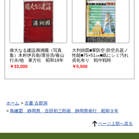
偉大なる建設満洲國（写真
大判掛図■軍防空-防空兵器ノ
集）木村伊兵衛/濱谷浩/春山
性能■75×51㎝■紙にシミ汚れ
行夫/他 東方社 昭和18年
劣化有り 戦中戦時
￥33,000
￥5,500
ホーム
古書 古群洞
鳥瞰図 静岡県 吉田初三郎画 静岡県発行 昭和９年
ページ上部へ戻る