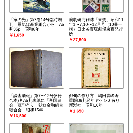
「家の光」第7巻14号臨時増
演劇研究雑誌「東寳」昭和11
刊 景気は産業組合から A5
年1〜7,10〜12月号（10冊一
判35p 昭和6年
括）日比谷寳塚劇場東寳発行
所
￥1,650
￥27,500
「調査彙報」第7〜12号(6冊
俳句の作り方 嶋田青峰著
合本)各A5判表紙に「帝国農
重版B6判経年ヤケシミ有り
会」蔵印有り 朝鮮金融組合
新潮社 昭和16年
聯合会 昭和15年
￥1,650
￥16,500