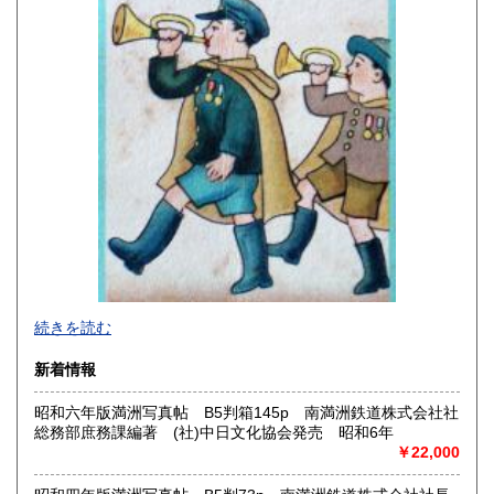
香川県
愛媛県
210円
210円
高知県
福岡県
210円
210円
佐賀県
長崎県
210円
210円
熊本県
大分県
210円
210円
宮崎県
鹿児島県
210円
210円
沖縄県
210円
2026年で創業45年目になります。
続きを読む
In 2026, we will have been in business for 45 years.
新着情報
沿線名：(無店舗)
昭和六年版満洲写真帖 B5判箱145p 南満洲鉄道株式会社社
最寄駅：(無店舗)
総務部庶務課編著 (社)中日文化協会発売 昭和6年
営業時間：10:00〜18:00
￥22,000
定休日：(無店舗)