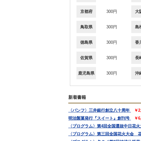
京都府
300円
大
鳥取県
300円
島
徳島県
300円
香
佐賀県
300円
長
鹿児島県
300円
沖
新着書籍
〈パンフ〉三井銀行創立八十周年
￥2
明治製菓発行『スイート』創刊号
￥6
〈プログラム〉第4回全国選抜中日花火
〈プログラム〉第三回全国花火大会 