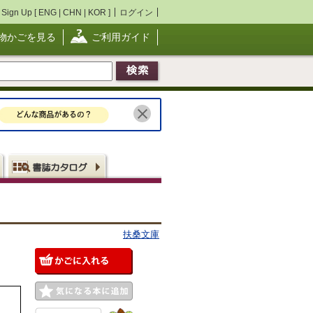
Sign Up [
ENG
|
CHN
|
KOR
]
ログイン
物かごを見る
ご利用ガイド
扶桑文庫