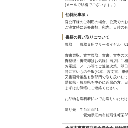
(メールで結構でございます。)
他特記事項：
官公庁様のご利用の場合、公費でのお
ご注文時に必要書類、宛先、日付の有
書籍の買い取りについて
買取 買取専用フリーダイヤル 0120-
古書買取、古本買取、古書、古本の大
御整理・御売却はお気軽に当店にご相
お電話、メール等でご連絡次第、即日
特に古いもの全般(和本、古文書、紙
又書画骨董品も別部門で取り扱いして
愛知県・岐阜県を中心に近県の方、日
まずはお気軽にご連絡ください。
お品物を送料着払いでお送りいただけ
送り先 〒483-8341
愛知県江南市前飛保町栄284
全国古書書籍商組合連合会 登録情