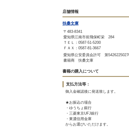
店舗情報
扶桑文庫
〒483-8341
愛知県江南市前飛保町栄 284
ＴＥＬ：0587-51-5200
ＦＡＸ：0587-81-3667
愛知県公安委員会許可 第542622502
書籍商 扶桑文庫
書籍の購入について
支払方法等：
御入金確認後に発送致します。
★お振込の場合
・ゆうちょ銀行
・三菱東京UFJ銀行
・東濃信用金庫
からお選びいただけます。