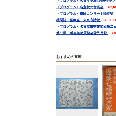
〈プログラム〉名タイ第2回納涼仕掛花
〈プログラム〉名宝秋の音楽会
￥5,
〈プログラム〉市民コンサート陽春號
機関誌 薔薇座 東京哀詩號
￥10,0
〈プログラム〉名古屋市交響楽団第二
第32回二科会美術展覧会陳列目録
￥8
おすすめの書籍