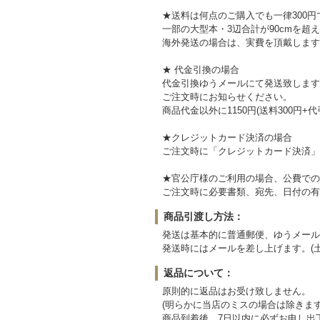
★送料は何点のご購入でも一律300円
一部の大型本・3辺合計が90cmを超
海外発送の場合は、実費を頂戴します
★ 代金引換の場合
代金引換ゆうメールにて発送致します
ご注文時にお知らせください。
商品代金以外に1150円(送料300円+
★クレジットカード決済の場合
ご注文時に「クレジットカード決済」
★官公庁様のご利用の場合、公費での
ご注文時に必要書類、宛先、日付の有
商品引渡し方法：
発送は基本的に普通郵便、ゆうメール
発送時にはメールを差し上げます。(
返品について：
原則的に返品はお受け致しません。
(明らかに当店のミスの場合は除きます
商品到着後、7日以内に必ずお申し出