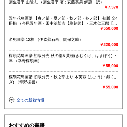
蒲生君平 山陵志 （蒲生君平 著 ; 安藤英男 解題・訳）
￥7,370
書籍の買取について
メール、お電話など、お気軽にお問い合わせください。
景年花鳥画譜 【春ノ部・夏ノ部・秋ノ部・冬ノ部】 初版 全4
本棚全体やだいたいの量、主な本など、スマホ等での画像が
冊揃 （今尾景年画・田中治郎吉【彫刻師】・三木仁三郎【摺
ございましたらメールで送って頂けますと非常にわかりやす
師】）
￥550,000
いです。
名兜圖譜 12枚 （伊吹蘚石画、関保之助）
￥220,000
取り扱い分野
総記、歴史、社会科学、美術工芸、国語国文、古典籍、趣
楳嶺花鳥画譜 初版分売 秋の部5 黄槿(きむくげ、はまぼう) ・
味、古書一般（その他）
隼 （幸野楳嶺画）
浮世絵、木版画、古典籍、一般書籍
￥55,000
楳嶺花鳥画譜 初版分売：秋之部より 木芙蓉 (ふよう)・鷸 (し
ぎ) （幸野楳嶺）
￥55,000
全ての新着情報
おすすめの書籍