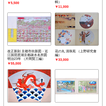
輯）
￥5,500
￥11,000
改正新刻 京都市街新図・近
花の丸 清珠苑
（上野研究會
江国琵琶湖京都疎水名所図
編）
明治23年
（片岡賢三編）
￥33,000
￥55,000