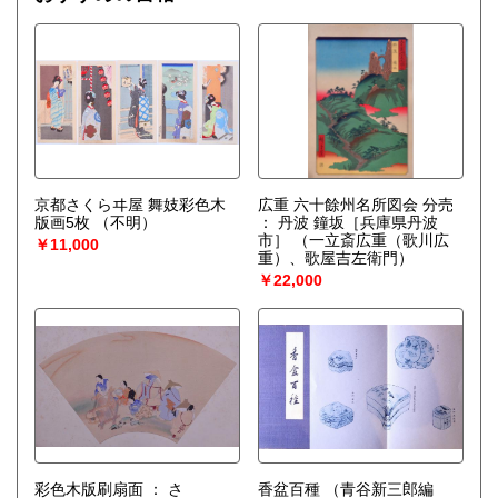
京都さくらヰ屋 舞妓彩色木
広重 六十餘州名所図会 分売
版画5枚
（不明）
： 丹波 鐘坂［兵庫県丹波
市］
（一立斎広重（歌川広
￥11,000
重）、歌屋吉左衛門）
￥22,000
彩色木版刷扇面 ： さ
香盆百種
（青谷新三郎編