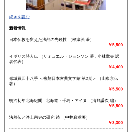
宮崎県
鹿児島県
1,000円
1,000円
続きを読む
沖縄県
1,500円
新着情報
日本仏教を変えた法然の先鋭性 （根津茂 著）
￥5,500
京都・寺町二条に店舗を構える古書店です（令和2年6月に河
原町六角から移転しました）。木版画の図案本・浮世絵・古
イギリス詩人伝 （サミュエル・ジョンソン 著 ; 小林章夫 訳
典籍などを扱っております。一般書籍もございますが、「日
者代表）
本の古本屋」からご覧になった本は、ご来店の前にあらかじ
￥4,400
めメールにて有無をお問い合わせいただくとスムーズです(店
頭に無い場合がございます)。
傾城買四十八手 ＜複刻日本古典文学館 第2期＞ （山東京伝
Akao Shobundo Bookshop at Kyoto city, Japan
著）
（Woodblock, Ukiyoe etc.）
￥5,500
https://shobundo.shop-pro.jp/
明治初年北海紀聞 : 北海道・千島・アイヌ （清野謙次 編）
￥5,500
沿線名：京都市営地下鉄東西線
最寄駅：京都市営地下鉄市役所前/京阪電鉄京都線三条駅/阪急
法然伝と浄土宗史の研究 続 （中井真孝著）
京都線河原町駅
￥3,300
営業時間：11:00〜18:00
定休日：日曜日