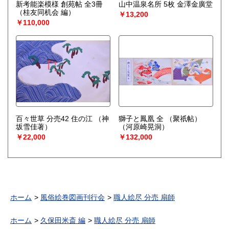
新考能楽模様 創苑帖 全3冊
山中温泉名所 5枚 金澤金廣堂
（桂友同机会 編）
￥13,200
￥110,000
百々世草 分売42 住の江
（神
獅子と鳳凰 全 （聚祇帖）
坂雪佳著）
（河原崎晃洞）
￥22,000
￥132,000
ホーム
風俗絵巻図画刊行会
職人絵尽 分売 扇師
ホーム
久保田米斎 編
職人絵尽 分売 扇師