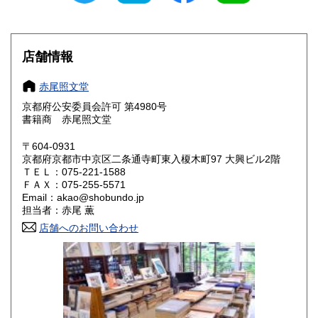
愛知県
三重県
1,000円
1,000円
滋賀県
京都府
1,000円
1,000円
店舗情報
大阪府
兵庫県
1,000円
1,000円
赤尾照文堂
奈良県
和歌山県
1,000円
1,000円
京都府公安委員会許可 第4980号
書籍商 赤尾照文堂
鳥取県
島根県
1,000円
1,000円
〒604-0931
岡山県
広島県
1,000円
1,000円
京都府京都市中京区二条通寺町東入榎木町97 大興ビル2階
ＴＥＬ：075-221-1588
ＦＡＸ：075-255-5571
山口県
徳島県
1,000円
1,000円
Email：akao@shobundo.jp
担当者：赤尾 薫
香川県
愛媛県
1,000円
1,000円
店舗へのお問い合わせ
高知県
福岡県
1,000円
1,000円
佐賀県
長崎県
1,000円
1,000円
熊本県
大分県
1,000円
1,000円