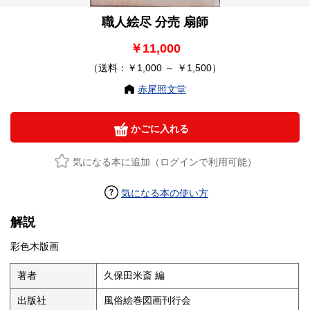
職人絵尽 分売 扇師
￥11,000
（送料：￥1,000 ～ ￥1,500）
赤尾照文堂
かごに入れる
気になる本に追加（ログインで利用可能）
気になる本の使い方
解説
彩色木版画
著者
久保田米斎 編
出版社
風俗絵巻図画刊行会