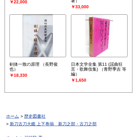
著）
￥22,000
￥33,000
剣体一致の原理
（長野俊
日本文学全集 第11 (謡曲狂
也）
言・歌舞伎集)
（青野季吉 等
編）
￥18,330
￥1,650
ホーム
歴史図書社
新刀古刀大鑑 上下巻揃 新刀之部・古刀之部