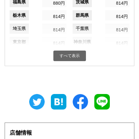
福島県
茨城県
880円
814円
栃木県
群馬県
814円
814円
埼玉県
千葉県
814円
814円
東京都
神奈川県
814円
814円
新潟県
富山県
すべて表示
880円
880円
石川県
福井県
880円
880円
山梨県
長野県
814円
880円
岐阜県
静岡県
880円
880円
愛知県
三重県
880円
880円
滋賀県
京都府
946円
946円
店舗情報
大阪府
兵庫県
946円
946円