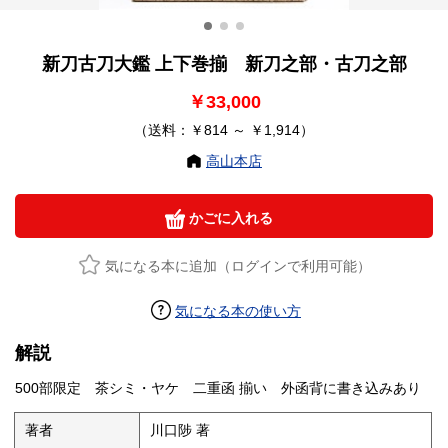
新刀古刀大鑑 上下巻揃 新刀之部・古刀之部
￥33,000
（送料：￥814 ～ ￥1,914）
高山本店
かごに入れる
気になる本に追加（ログインで利用可能）
気になる本の使い方
解説
500部限定 茶シミ・ヤケ 二重函 揃い 外函背に書き込みあり
著者
川口陟 著