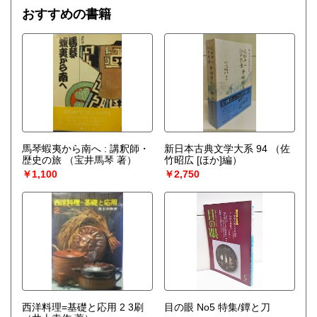
おすすめの書籍
馬琴蝦夷から南へ : 講釈師・
新日本古典文学大系 94
（佐
歴史の旅
（宝井馬琴 著）
竹昭広 [ほか]編）
￥1,100
￥2,750
西洋料理=基礎と応用 2 3刷
目の眼 No5 特集/鐔と刀