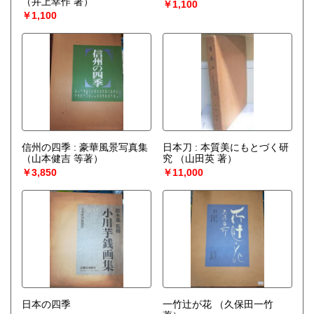
（井上幸作 著）
￥1,100
￥1,100
信州の四季 : 豪華風景写真集
日本刀 : 本質美にもとづく研
（山本健吉 等著）
究
（山田英 著）
￥3,850
￥11,000
日本の四季
一竹辻が花
（久保田一竹