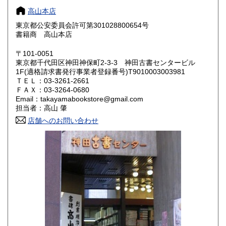
高山本店
奈良県
和歌山県
946円
946円
東京都公安委員会許可第301028800654号
書籍商 高山本店
鳥取県
島根県
1,078円
1,078円
〒101-0051
岡山県
広島県
1,078円
1,078円
東京都千代田区神田神保町2-3-3 神田古書センタービル
1F(適格請求書発行事業者登録番号)T9010003003981
ＴＥＬ：03-3261-2661
山口県
徳島県
1,078円
1,078円
ＦＡＸ：03-3264-0680
Email：takayamabookstore@gmail.com
香川県
愛媛県
1,078円
1,078円
担当者：高山 肇
店舗へのお問い合わせ
高知県
福岡県
1,078円
1,276円
佐賀県
長崎県
1,276円
1,276円
熊本県
大分県
1,276円
1,276円
宮崎県
鹿児島県
1,276円
1,276円
沖縄県
1,914円