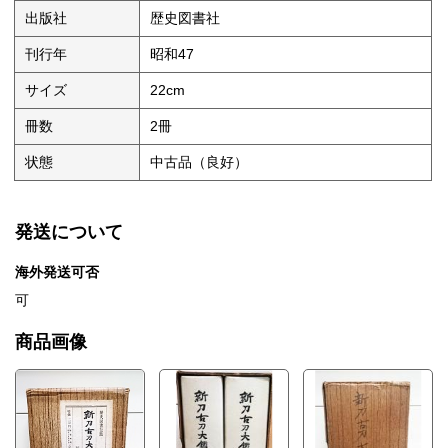
出版社
歴史図書社
刊行年
昭和47
サイズ
22cm
冊数
2冊
状態
中古品（良好）
発送について
海外発送可否
可
商品画像