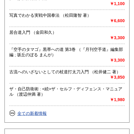
￥1,100
・能楽に関連する小道具等も査定しております
(レコードは買い取りしておりません)
写真でわかる実戦中国拳法 （松田隆智 著）
￥6,600
取り扱い分野
歴史、美術工芸、古典籍、近代文献、古書一般（その他）
居合道入門 （金田和久）
￥3,300
『空手のタマゴ』黒帯への道 第3巻 （『月刊空手道』編集部
編 ; 坂丘のぼる まんが）
￥3,300
古流へのいざないとしての杖道打太刀入門 （松井健二 著）
￥3,850
ザ・自己防衛術 : <続>ザ・セルフ・ディフェンス・マニュア
ル （渡辺仲満 著）
￥1,980
全ての新着情報