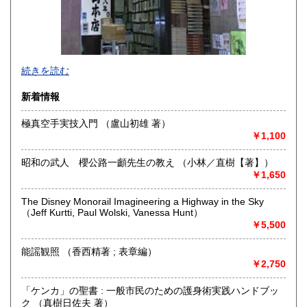
当店は武道、能楽、料理、美術を専門に扱っております。神
続きを読む
保町の駅から徒歩一分。
新着情報
都内近郊であれば無料で出張いたしますので、まずはご相談
ください。
極真空手実技入門 （盧山初雄 著）
￥1,100
買い取り量が少量であっても、当店での買取を前提とした査
定であれば、出張査定のほかにも、店頭・メールでの査定も
昭和の武人 櫻公路一顱先生の教え （小林／直樹【著】）
無料で行っております。
￥1,650
沿線名：都営新宿・三田線 営団半蔵門線
The Disney Monorail Imagineering a Highway in the Sky
最寄駅：神保町駅徒歩1分
（Jeff Kurtti, Paul Wolski, Vanessa Hunt）
営業時間：11:00-18:00
￥5,500
定休日：年末年始
能謡観照 （香西精著 ; 表章編）
書籍の買取について
￥2,750
・能楽、武道書、料理書、美術書、歴史書 全般お買い取り
「ケンカ」の聖書 : 一般市民のための護身術実践ハンドブッ
いたします
ク （真樹日佐夫 著）