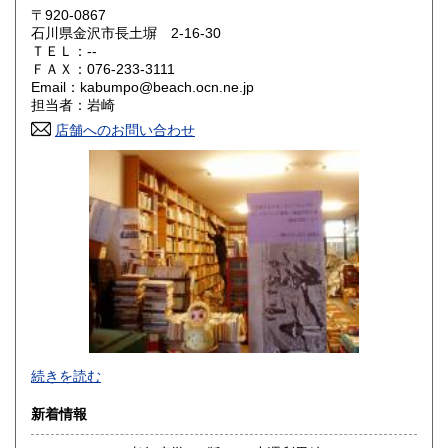
〒920-0867
奈良県
和歌山県
石川県金沢市長土塀 2-16-30
320円
320円
ＴＥＬ：--
ＦＡＸ：076-233-3111
鳥取県
島根県
320円
320円
Email：kabumpo@beach.ocn.ne.jp
担当者：岩崎
岡山県
広島県
320円
320円
店舗へのお問い合わせ
山口県
徳島県
320円
320円
香川県
愛媛県
320円
320円
高知県
福岡県
320円
320円
佐賀県
長崎県
320円
320円
熊本県
大分県
320円
320円
あらゆるものはないけれど思わぬものこそそこかしこ。お客
宮崎県
鹿児島県
続きを読む
320円
320円
様へ……お問合せなどございましたら、住所・氏名・電話・
メールアドレスご明記の上、メールでお願いします。無明記
新着情報
沖縄県
の場合はお応えできないこともありますのでご了承くださ
1,500円
い。またお電話問合せは聞き間違いなどの要因となりますの