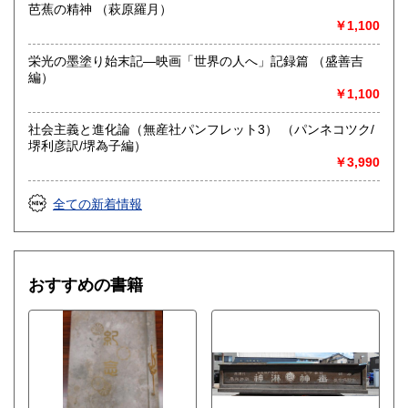
芭蕉の精神 （萩原羅月）
じめご了承のほどをお願いします。
￥1,100
取り扱い分野
栄光の墨塗り始末記―映画「世界の人へ」記録篇 （盛善吉
総記、近代文献、趣味、サブカルチャー、古書一般（その
編）
他）
￥1,100
社会主義と進化論（無産社パンフレット3） （パンネコツク/
堺利彦訳/堺為子編）
￥3,990
全ての新着情報
おすすめの書籍