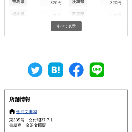
福島県
茨城県
320円
320円
栃木県
群馬県
320円
320円
すべて表示
埼玉県
千葉県
320円
320円
東京都
神奈川県
320円
320円
新潟県
富山県
320円
320円
石川県
福井県
320円
320円
山梨県
長野県
320円
320円
岐阜県
静岡県
320円
320円
店舗情報
愛知県
三重県
320円
320円
金沢文圃閣
滋賀県
京都府
320円
320円
東335号 交付昭37.7.1
書籍商 金沢文圃閣
大阪府
兵庫県
320円
320円