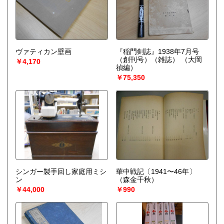
ヴァティカン壁画
『稲門剣誌』1938年7月号
（創刊号）（雑誌）
（大岡
￥4,170
禎編）
￥75,350
シンガー製手回し家庭用ミシ
華中戦記〔1941〜46年〕
ン
（森金千秋）
￥44,000
￥990