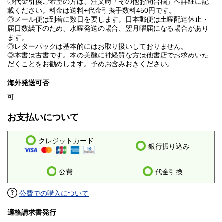
◎代金引換ご希望の方は、注文時「その他お問合欄」へ詳細に記
載ください。料金は送料+代金引換手数料450円です。
◎メール便は到着に数日を要します。日本郵便は土曜配達休止・
届日数繰下のため、水曜発送の場合、翌月曜届になる場合があり
ます。
◎レターパックは基本的にはお取り扱いしておりません。
◎本書は古書です。本の美醜に神経質な方は他書店でお求めいた
だくことをお勧めします。予めお含みおきください。
海外発送可否
可
お支払いについて
クレジットカード
銀行振り込み
公費
代金引換
公費での購入について
適格請求書発行