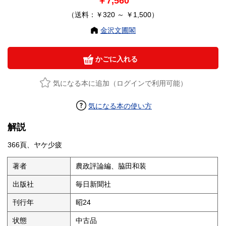
￥7,560
（送料：￥320 ～ ￥1,500）
金沢文圃閣
かごに入れる
気になる本に追加（ログインで利用可能）
気になる本の使い方
解説
366頁、ヤケ少疲
著者
農政評論編、脇田和装
出版社
毎日新聞社
刊行年
昭24
状態
中古品