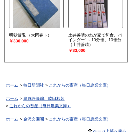
明朝紫硯
（大岡春ト）
土井善晴のわが家で和食、バ
インダー1～10分冊、10冊分
￥330,000
（土井善晴）
￥33,000
ホーム
毎日新聞社
これからの畜産（毎日農業文庫）
ホーム
農政評論編、脇田和装
これからの畜産（毎日農業文庫）
ホーム
金沢文圃閣
これからの畜産（毎日農業文庫）
ページ上部へ戻る