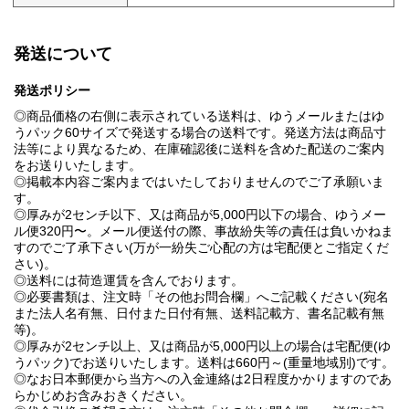
発送について
発送ポリシー
◎商品価格の右側に表示されている送料は、ゆうメールまたはゆ
うパック60サイズで発送する場合の送料です。発送方法は商品寸
法等により異なるため、在庫確認後に送料を含めた配送のご案内
をお送りいたします。
◎掲載本内容ご案内まではいたしておりませんのでご了承願いま
す。
◎厚みが2センチ以下、又は商品が5,000円以下の場合、ゆうメー
ル便320円〜。メール便送付の際、事故紛失等の責任は負いかねま
すのでご了承下さい(万が一紛失ご心配の方は宅配便とご指定くだ
さい)。
◎送料には荷造運賃を含んでおります。
◎必要書類は、注文時「その他お問合欄」へご記載ください(宛名
また法人名有無、日付また日付有無、送料記載方、書名記載有無
等)。
◎厚みが2センチ以上、又は商品が5,000円以上の場合は宅配便(ゆ
うパック)でお送りいたします。送料は660円～(重量地域別)です。
◎なお日本郵便から当方への入金連絡は2日程度かかりますのであ
らかじめお含みおきください。