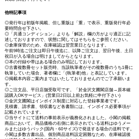
他特記事項
◎発行年は初版年掲載、但し重版は「重」で表示、重版発行年必
要時問合せ下さい。
◎「共通コンディション」よりも「解説」欄の方がより適正に記
述しておりますので、状態に関してはそちらをご参照ください。
◎倉庫保管のため、在庫確認は翌営業日となります。
午前9時迄ご注文は即日午後迄に、以降ご注文は、翌日午後、土日
祝日が入る場合は明けましてからとなります。
◎本の付録や帯はある場合のみ明記しております。
◎古書複数冊セット販売時、当該執筆者がその複数冊のうち1冊に
執筆していた場合、著者欄に「(執筆者)他」と表記しています。
◎掲載本内容ご案内まではいたしておりませんのでご了承願いま
す。
◎ご注文品、平日店舗受取可です。「於金沢文圃閣店舗→原本確
認購入OKサービス」(営業日2日以上前お気軽に申付下さい)
◎金沢文圃閣はインボイス制度に対応した登録事業者です。
見積書、請求書、領収書など各書類には、インボイス必要事項が
記載されています。
◎当サイトにて送料の事前表示が義務化されました。小閣の掲載
商品において、商品価格の右側に表示されている送料はゆうメー
ルまたはゆうパック(国内・60サイズ)で発送する場合の送料です。
小閣は多数古書出品、個別商品送料設定困難なため、在庫確認後