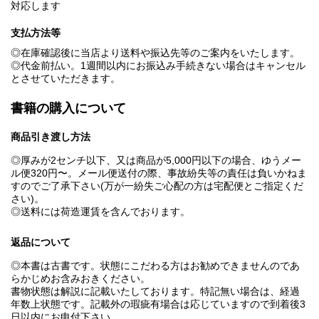
対応します
支払方法等
◎在庫確認後に当店より送料や振込先等のご案内をいたします。
◎代金前払い。1週間以内にお振込み手続きない場合はキャンセル
とさせていただきます。
書籍の購入について
商品引き渡し方法
◎厚みが2センチ以下、又は商品が5,000円以下の場合、ゆうメー
ル便320円〜。メール便送付の際、事故紛失等の責任は負いかねま
すのでご了承下さい(万が一紛失ご心配の方は宅配便とご指定くだ
さい)。
◎送料には荷造運賃を含んでおります。
返品について
◎本書は古書です。状態にこだわる方はお勧めできませんのであ
らかじめお含みおきください。
書物状態は解説に記載いたしております。特記無い場合は、経過
年数上状態です。記載外の瑕疵有場合は応じていますので到着後3
日以内にお申付下さい。