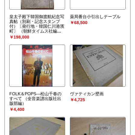
皇太子殿下韓国御渡航紀念写
薬局番台小引出しテーブル
真帖（別刷・記念スタンプ
￥68,500
付）〔発行地・韓国仁川港濱
町〕
（朝鮮タイムス社編輯
部／編）
￥198,000
FOLK＆POPS—松山千春の
ヴァティカン壁画
すべて
（全音楽譜出版社出
￥4,725
版部編）
￥4,400