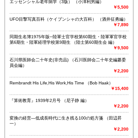
エッセンシャル老年病学（3版） （小澤利男編）
で、ご注文・お問合せはメール・FAX・往復ハガキなど書面
￥5,500
でお願いします。
なにとぞご協力のほどをお願い申し上げます。
UFO目撃写真百科（ケイブンシャの大百科） （酒井征勇編）
￥7,890
沿線名：北陸新幹線 金沢駅
最寄駅：金沢駅南向・道一本・徒歩八分
営業時間：9時15分～17時ごろ(12時～13時は昼食休憩で
同期生名簿1975年版─陸軍士官学校第60期生・陸軍軍官学校
す。) ◎本店…五坪狭小為、営業時間内予約平日限定開店
第6期生・陸軍経理学校第9期生 （陸士第60期生会 編）
中、あらかじめご予約、期日応相談、営業日3日前までに住
￥9,500
所・電話・氏名・メールアドレスを明記の上、メールにてお
申し付けください。
石川県医師会二十年史(非売品) （石川医師会二十年史編纂委
定休日：◎ガレージ店…土日祝 ◎本店…予約以外不定期営
員会編）
業中 ◎ネット部門…土日祝。店舗にてネット掲載本受取場
￥2,200
合は倉庫別置為、二営業日前迄にお知らせください。◎2026
年8月10日9:00以降のご注文は8月17日午後よりお返事、8月
Rembrandt His Life,His Work,His Time （Bob Haak）
10日9:00以降のご入金分は8月17日以降発送となります。
￥15,400
書籍の買取について
『算術教育』1939年2月号 （尼子静 編）
￥2,200
古書買取お持込の際にはあらかじめ、お電話の上でお越しく
ださい。
変換の経営—低成長時代に生き残る100の処方箋 （田辺昇
担当者不在の場合もあり、無駄足を踏ませます。
一）
その他、お問合せなどございましたら、住所・電話・氏名・
￥2,200
メールアドレスを明記の上、メールお願いします。
ご明記ない場合はお応えできないこともありますのであらか