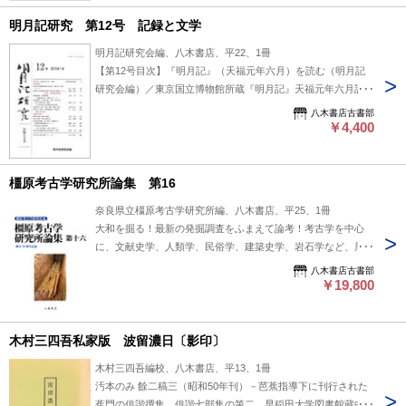
明月記研究 第12号 記録と文学
明月記研究会編、八木書店、平22、1冊
【第12号目次】『明月記』（天福元年六月）を読む（明月記
研究会編）／東京国立博物館所蔵『明月記』天福元年六月記に
ついて（尾上陽介）／早稲田大学図書館の新収『明月記』断簡
八木書店古書部
について（兼築信行）／〔特集・新勅撰和歌集〕 #八木書店出
￥4,400
版物/中世/単行本◆歴史
橿原考古学研究所論集 第16
奈良県立橿原考古学研究所編、八木書店、平25、1冊
大和を掘る！最新の発掘調査をふまえて論考！考古学を中心
に、文献史学、人類学、民俗学、建築史学、岩石学など、周辺
分野の専門家を交えた学際的な執筆陣！ #八木書店出版物/考
八木書店古書部
古学/単行本◆歴史
￥19,800
木村三四吾私家版 波留濃日〔影印〕
木村三四吾編校、八木書店、平13、1冊
汚本のみ 餘二稿三（昭和50年刊）－芭蕉指導下に刊行された
蕉門の俳諧撰集、俳諧七部集の第二。早稲田大学図書館蔵中村