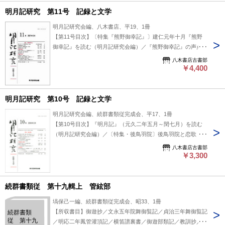
明月記研究 第11号 記録と文学
明月記研究会編、八木書店、平19、1冊
【第11号目次】〔特集『熊野御幸記』〕建仁元年十月『熊野
御幸記』を読む（明月記研究会編）／『熊野御幸記』の声点
（秋永一枝）／『熊野御幸記』の伝来（石田実洋）／熊野御幸
八木書店古書部
の政治と芸能（五味文彦）他 #八木書店出版物/中世/単行本◆
￥4,400
歴史
明月記研究 第10号 記録と文学
明月記研究会編、続群書類従完成会、平17、1冊
【第10号目次】『明月記』（元久二年五月～閏七月）を読む
（明月記研究会編）／〔特集・後鳥羽院〕後鳥羽院と恋歌
（佐々木孝治）／〔『明月記』と定家〕国宝『明月記』にみる
八木書店古書部
定家様の仮名（名児耶明）／〔本文研究〕他 #八木書店出版
￥3,300
物/中世/単行本◆歴史
続群書類従 第十九輯上 管絃部
塙保己一編、続群書類従完成会、昭33、1冊
【所収書目】御遊抄／文永五年院舞御覧記／貞治三年舞御覧記
続群書類
従 第十九
／明応二年鳳管灌頂記／横笛譜裏書／御遊部類記／教訓抄／舞