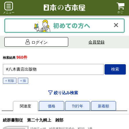
かご
メニュー
会員登録
ログイン
960件
検索結果
+ 初版
+ 揃
絞り込み検索
関連度
価格
刊行年
新着順
続群書類従 第二十九輯上 雑部
塙保己一編、続群書類従完成会、昭33、1冊