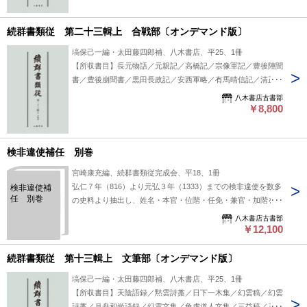
続群書類従 第二十三輯上 合戦部〔オンデマンド版〕
塙保己一編・太田藤四郎補、八木書店、平25、1冊
【所収書目】長元物語／元親記／高橋記／宗像軍記／豊後陣聞
書／豊後崩聞書／黒田長政記／安西軍略／有馬晴信記／清正記
／加藤家伝清正公行状／島津家記 #八木書店出版物/続群書類
八木書店古書部
従/翻刻資料
￥8,800
検非違使補任 別巻
宮崎康充編、続群書類従完成会、平18、1冊
弘仁７年（816）より元弘３年（1333）までの検非違使を数多
検非違使補
任 別巻
の史料より抽出し、姓名・本官・位階・任免・兼官・加階を年
ごとに掲出し、出典を明確にする。 【収録】別巻 １・２巻
八木書店古書部
の編集過程で調査した検非違使別当と佐の経歴（補遺） #八木
￥12,100
書店出版物/補任関連/単行本◆歴史
続群書類従 第十三輯上 文筆部〔オンデマンド版〕
塙保己一編・太田藤四郎補、八木書店、平25、1冊
【所収書目】天陰語録／黙雲詩藁／日下一木集／幻雲稿／幻雲
詩藁／月舟和尚語録／幻雲文集／角虎道人文集／三益稿／三益