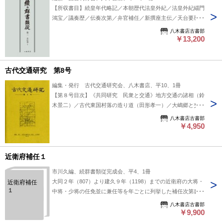
【所収書目】続皇年代略記／本朝歴代法皇外紀／法皇外紀緇門
鴻宝／議奏歴／伝奏次第／弁官補任／新撰座主伝／天台要暦／
東寺長者補任／興福寺別当次第 #八木書店出版物/続々群書類
八木書店古書部
従/翻刻資料
￥13,200
古代交通研究 第8号
編集・発行 古代交通研究会、八木書店、平10、1冊
【第８号目次】《共同研究 民衆と交通》地方交通の諸相（鈴
木景二）／古代東国村落の造り道（田形孝一）／大嶋郷と交通
（谷口榮）／古代荘園図に描かれた道について（山口英男）他
八木書店古書部
#八木書店出版物/古代/単行本◆歴史
￥4,950
近衛府補任１
市川久編、続群書類従完成会、平4、1冊
大同２年（807）より建久９年（1198）までの近衛府の大将・
近衛府補任
１
中将・少将の任免並に兼任等を年ごとに列挙した補任次第書で
ある。諸記録にあたり新たに編集刊行するものである。 【収
八木書店古書部
録】第１巻 807〔大同２〕～1069〔延久４〕 #八木書店出版
￥9,900
物/補任関連/単行本◆歴史