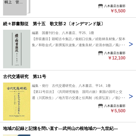
輯上 管絃
楽小録 【経年劣化 少しみ 少やけ】 #八木書店出版物/続群
八木書店古書部
部
書類従/翻刻資料
￥5,500
続々群書類従 第十五 歌文部２〔オンデマンド版〕
編纂 国書刊行会、八木書店、平25、1冊
【所収書目】顕昭古今集註／俊頼口伝集／続歌林良材集／梨本
集／和歌会式／新撰菟玖波集／連集良材／岩清水物語／風につ
れなき物語／兵部卿物語／源家長日記 #八木書店出版物/続々
八木書店古書部
群書類従/翻刻資料
￥12,100
古代交通研究 第11号
編集・発行 古代交通研究会、八木書店、平14、1冊
【第11号目次】《共同研究報告 国司の旅》東国の国司と交
通（川尻秋生）／地方官の交通と伝馬制（松原弘宣）／歌謡か
ら見た国司巡行の実態（森田喜久男）／出土文字資料からみた
八木書店古書部
地方の交通（平川南）他 #八木書店出版物/古代/単行本◆歴史
￥5,500
地域の記録と記憶を問い直す―武州山の根地域の一九世紀―