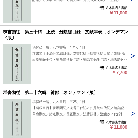
艶詩／松蔭吟藁／冷泉集 #八木書店出版物/続群書類従/翻刻資
八木書店古書部
料
￥11,000
群書類従 第三十輯 正続 分類総目録・文献年表〔オンデマン
ド版〕
塙保己一編、八木書店、平25、1冊
群書類従正続分類総目録／群書類従正続書名総目録／附録(温
故堂塙先生伝・塙前総検校年譜・塙忠宝先生年譜・塙忠韶先生
年譜・塙忠雄先生年譜・松山集・水母文集)／文献年表 #八木
八木書店古書部
書店出版物/群書類従/翻刻資料
￥7,700
群書類従 第二十六輯 雑部〔オンデマンド版〕
塙保己一編、八木書店、平25、1冊
【所収書目】保暦間記／花営三代記／如是院年代記／編御記／
革命勘文／諸道勘文／長寛勘文／法曹類林／濫觴抄／代始和抄
／日中行事／禁秘抄／禁腋秘抄／名目鈔／世俗浅深秘抄／類聚
八木書店古書部
雑要抄 #八木書店出版物/群書類従/翻刻資料
￥11,000