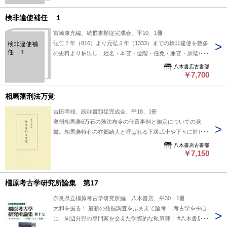
検非違使補任 １
宮崎康充編、続群書類従完成会、平10、1冊
弘仁７年（816）より元弘３年（1333）までの検非違使を数多
検非違使補
任 １
の史料より抽出し、姓名・本官・位階・任免・兼官・加階を年
ごとに掲出し、出典を明確にする。 【収録】第１巻 816〔弘
八木書店古書部
仁７〕～1223〔貞応２〕 【経年劣化 少しみ】 #八木書店出
￥7,700
版物/補任関連/単行本◆歴史
相馬藩刑法万覚
吉田幸雄、続群書類従完成会、平18、1冊
奥州相馬藩6万石の藩法布令の仕置事例と御定についての覚
書。相馬藩特有の在郷給人と呼ばれる下級武士や下々に対して
厳しい御定の様子がうかがえる。 #八木書店出版物/近世/単行
八木書店古書部
本◆歴史
￥7,150
橿原考古学研究所論集 第17
奈良県立橿原考古学研究所編、八木書店、平30、1冊
大和を掘る！ 最新の発掘調査をふまえて論考！ 考古学を中心
に、周辺分野の専門家を交えた学際的な執筆陣！ #八木書店出