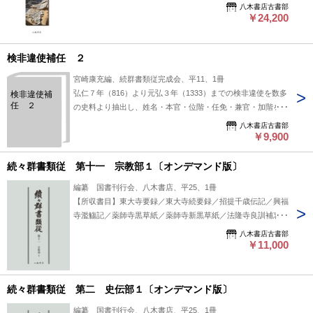
版物/考古学/単行本◆歴史
八木書店古書部
￥24,200
検非違使補任 ２
宮崎康充編、続群書類従完成会、平11、1冊
弘仁７年（816）より元弘３年（1333）までの検非違使を数多
検非違使補
任 ２
の史料より抽出し、姓名・本官・位階・任免・兼官・加階を年
ごとに掲出し、出典を明確にする。 【収録】第２巻
八木書店古書部
1224〔元仁元〕～1333〔元弘３〕・系図・索引付 #八木書店
￥9,900
出版物/補任関連/単行本◆歴史
続々群書類従 第十一 宗教部１〔オンデマンド版〕
編纂 国書刊行会、八木書店、平25、1冊
【所収書目】東大寺要録／東大寺続要録／招提千歳伝記／興福
寺濫觴記／薬師寺黒草紙／薬師寺新黒草紙／法隆寺良訓補忘集
／南都七大寺巡礼記 #八木書店出版物/続々群書類従/翻刻資料
八木書店古書部
￥11,000
続々群書類従 第二 史伝部１〔オンデマンド版〕
編纂 国書刊行会、八木書店、平25、1冊