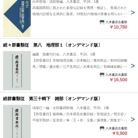
白井哲哉・須田努編、八木書店、平28、1冊
武蔵国西部に残された多様な記録を博捜・検証し、形成された
地域の記憶を立体的に復原。19世紀の地域の実像を明らかに
した14年におよぶ共同研究の結晶！ #八木書店出版物/近世/単
八木書店古書部
行本◆歴史
￥10,780
続々群書類従 第八 地理部１〔オンデマンド版〕
編纂 国書刊行会、八木書店、平25、1冊
【所収書目】本朝地理志略／日本略記／雍州府志／和州旧跡幽
考／堺鑑／蘆分船／江戸名所記／兵庫名所記／長崎縁起略記／
前橋風土記／会津風土記／端郡風土記／磐城風土記 #八木書店
八木書店古書部
出版物/続々群書類従/翻刻資料
￥16,500
続群書類従 第三十輯下 雑部〔オンデマンド版〕
塙保己一編・太田藤四郎補、八木書店、平25、1冊
【所収書目】秘府略／日本国見在書目録／世俗諺文／明文抄／
平他字類抄／反音抄／〓〔王＋肖〕玉集／撮壌集／類集文字抄
／薬経太素／輔仁本草／康頼本草／香字抄 #八木書店出版物/
八木書店古書部
続群書類従/翻刻資料
￥9,900