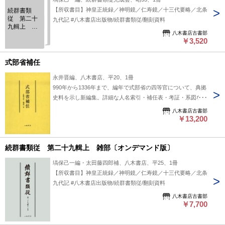
【所収書目】神皇正統録／神明鏡／仁寿鏡／十三代要略／北条
続群書類
従 第二十
九代記 #八木書店出版物/続群書類従/翻刻資料
九輯上 雑
八木書店古書部
部
￥3,520
式部省補任
永井晋編、八木書店、平20、1冊
990年から1336年まで、編年で式部省の四等官について、典拠
史料を示し新編集。詳細な人名索引・補任表・考証・系図など
を付録したもの。 #八木書店出版物/補任関連/単行本◆歴史
八木書店古書部
￥13,200
続群書類従 第二十九輯上 雑部〔オンデマンド版〕
塙保己一編・太田藤四郎補、八木書店、平25、1冊
【所収書目】神皇正統録／神明鏡／仁寿鏡／十三代要略／北条
九代記 #八木書店出版物/続群書類従/翻刻資料
八木書店古書部
￥7,700