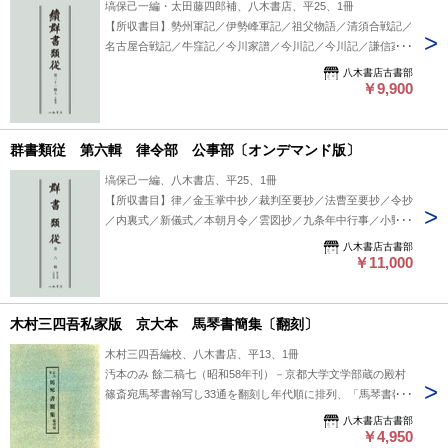
塙保己一編・太田藤四郎補、八木書店、平25、1冊
【所収書目】勢州軍記／伊勢峰軍記／祖父物語／清須合戦記／
名古屋合戦記／牛窪記／今川家譜／今川記／今川記／謙信家記
／甲乱記／武田勝頼滅亡記／深沢城矢文／依田記／湘山星移集
八木書店古書部
／関東合戦記／北条記 #八木書店出版物/続群書類従/翻刻資料
￥9,900
群書類従 第六輯 律令部 公事部〔オンデマンド版〕
塙保己一編、八木書店、平25、1冊
【所収書目】律／金玉掌中抄／裁判至要抄／法曹至要抄／令抄
／内裏式／新儀式／本朝月令／雲図抄／九条年中行事／小野宮
年中行事／建武年中行事／年中行事秘抄／年中行事歌合／神祇
八木書店古書部
官年中行事／東宮年中行事 #八木書店出版物/群書類従/翻刻資
￥11,000
料
木村三四吾私家版 京大本 馬琴書簡集〔翻刻〕
木村三四吾編校、八木書店、平13、1冊
汚本のみ 餘二稿七（昭和58年刊）－京都大学文学部蔵の殿村
篠斎宛馬琴書翰写し33通を翻刻し年代順に排列、「馬琴書翰
一覧稿」を付す。※『日本大学総合図書館蔵馬琴書翰集』に京
八木書店古書部
大本の原書翰翻刻を収録。 #八木書店出版物/近世文学/単行本
￥4,950