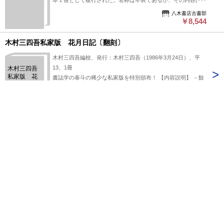
本１冊として板行された。名称は年表であるが、その内容は、
徳川家康から家斉まで約300年間の史実を年序をおって載録
八木書店古書部
し、主として幕府の諸行事に関する表向な記事を中心に、各地
￥8,544
の事件や天変地異・奇事異聞も交え記述している。 #八木書店
出版物/近世/単行本◆歴史
木村三四吾私家版 花月日記〔翻刻〕
木村三四吾編校、発行：木村三四吾（1986年3月24日）、平
13、1冊
木村三四吾
私家版 花
書誌学の泰斗の稀少な私家版を特別頒布！ 【内容説明】 －餘
月日記〔翻
二稿八（昭和61年刊）－ 松平定信自筆清書本より文化九年・
刻〕
十年分六帖を翻刻。「浴恩園仮名記」「浴恩園御在時之図」等
八木書店古書部
を付す。 ※木村三四吾著作集未収録（文化九年分の影印は
￥8,800
「天理図書館善本叢書第79巻」所収） #八木書店出版物/-/-
啄木短歌論考 抒情の軌跡〔オンデマンド版〕
太田登著、八木書店、平27、1冊
「一握の砂」「悲しき玩具」を中心に、〈うた〉を背負い続け
た啄木という抒情主体に迫る。啄木短歌の全貌をとらえ、その
卓抜した魅力を追究。数々の謎を精緻に論究し、新しい啄木像
八木書店古書部
を構築する力篇。引用短歌索引付。 #八木書店出版物/近代文
￥9,900
学/単行本◆文学
1
2
3
4
次へ>>