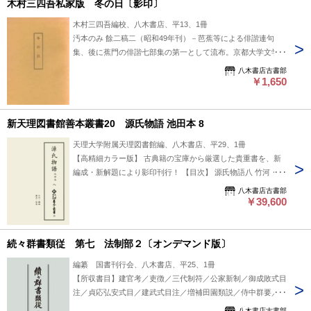
木村三四吾私家版 冬の日〔影印〕
木村三四吾編校、八木書店、平13、1冊
汚本のみ 餘二稿二（昭和49年刊）－芭蕉等による俳諧連句
集、後に蕉門の俳諧七部集の第一として流布。京都大学文学部
潁原文庫本を影印、解説「『冬の日』初版本考」を付す。
八木書店古書部
※「木村三四吾著作集Ⅰ」に影印・解説ともに収録。 #八木書
￥1,650
店出版物/近世文学/単行本◆文学
新天理図書館善本叢書20 源氏物語 池田本 8
天理大学附属天理図書館編、八木書店、平29、1冊
【高精細カラー版】 古典籍の宝庫から厳選した貴重書を、新
編成・新解題により影印刊行！ 【目次】 源氏物語八 竹河・橋
姫・椎本・総角 #八木書店出版物/新天理図書館善本叢書/影印
八木書店古書部
資料
￥39,600
続々群書類従 第七 法制部２〔オンデマンド版〕
編纂 国書刊行会、八木書店、平25、1冊
【所収書目】建官考／吏徴／三代制符／公家新制／御成敗式目
注／貞応弘安式目／建武式目注／増補田園類説／侍中群要／寛
文記／当今年中行事／条々聞書貞丈抄／諸国御関所覚書 #八木
八木書店古書部