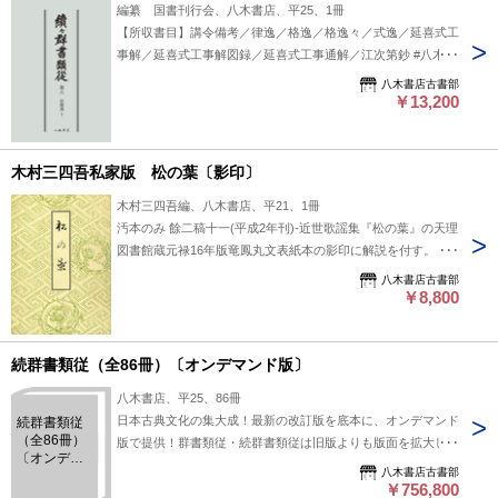
編纂 国書刊行会、八木書店、平25、1冊
【所収書目】講令備考／律逸／格逸／格逸々／式逸／延喜式工
事解／延喜式工事解図録／延喜式工事通解／江次第鈔 #八木書
店出版物/続々群書類従/翻刻資料
八木書店古書部
￥13,200
木村三四吾私家版 松の葉〔影印〕
木村三四吾編、八木書店、平21、1冊
汚本のみ 餘二稿十一(平成2年刊)-近世歌謡集『松の葉』の天理
図書館蔵元禄16年版竜鳳丸文表紙本の影印に解説を付す。
※「木村三四吾著作集Ⅲ」に解説のみ収録 #八木書店出版物/
八木書店古書部
近世文学/単行本◆文学
￥8,800
続群書類従（全86冊）〔オンデマンド版〕
八木書店、平25、86冊
日本古典文化の集大成！最新の改訂版を底本に、オンデマンド
続群書類従
（全86冊）
版で提供！群書類従・続群書類従は旧版よりも版面を拡大し、
〔オンデマ
読みやすくなりました。 #八木書店出版物/続群書類従/翻刻資
八木書店古書部
ンド版〕
料
￥756,800