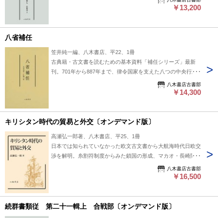
書店出版物/続々群書類従/翻刻資料
￥13,200
八省補任
笠井純一編、八木書店、平22、1冊
古典籍・古文書を読むための基本資料「補任シリーズ」最新
刊。701年から887年まで、律令国家を支えた八つの中央行政
官庁の八省（中務・式部・治部・民部・兵部・刑部・大蔵・宮
八木書店古書部
内）官人に任命された人名と位階を、典拠史料を示し編年で掲
￥14,300
載。詳細な人名索引を付録。 #八木書店出版物/補任関連/単行
本◆歴史
キリシタン時代の貿易と外交〔オンデマンド版〕
高瀬弘一郎著、八木書店、平25、1冊
日本では知られていなかった欧文古文書から大航海時代日欧交
渉を解明。糸割符制度からみた鎖国の形成、マカオ・長崎間貿
易等に言及。本書と『キリシタン時代の文化と諸相』との詳細
八木書店古書部
な総合索引を巻末に収載！ #八木書店出版物/近世/単行本◆歴
￥16,500
史
続群書類従 第二十一輯上 合戦部〔オンデマンド版〕