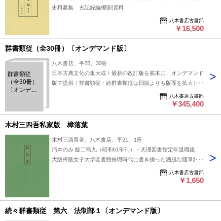
史料纂集 古記録編/翻刻資料
八木書店古書部
￥16,500
群書類従（全30冊）〔オンデマンド版〕
八木書店、平25、30冊
日本古典文化の集大成！最新の改訂版を底本に、オンデマンド
群書類従
（全30冊）
版で提供！群書類従・続群書類従は旧版よりも版面を拡大し、
〔オンデマ
読みやすくなりました。 #八木書店出版物/群書類従/翻刻資料
八木書店古書部
ンド版〕
￥345,400
木村三四吾私家版 樟落葉
木村三四吾著、八木書店、平21、1冊
汚本のみ 餘二稿九（昭和61年刊）－天理図書館定年退職後、
大阪樟蔭女子大学図書館長職時代に書き綴った洒脱な随筆集。
※「木村三四吾著作集Ⅲ」に収録 #八木書店出版物/近世文学/
八木書店古書部
単行本◆文学
￥1,650
続々群書類従 第六 法制部１〔オンデマンド版〕