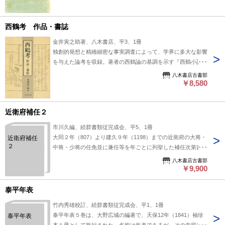
◆文学
西鶴考 作品・書誌
金井寅之助著、八木書店、平3、1冊
独創的発想と精緻細密な事実調査によって、学界に多大な影響
を与えた論考を収録。著者の西鶴論の基調を示す『西鶴小説の
ヂャーナリズム性』『西鶴の文体』、精細厳密な実測比較校異
八木書店古書部
による書誌学的研究「『西鶴置土産』の版下」等16篇、すべ
￥8,580
て研究者必読の論。 #八木書店出版物/近世文学/単行本◆文学
近衛府補任２
市川久編、続群書類従完成会、平5、1冊
大同２年（807）より建久９年（1198）までの近衛府の大将・
近衛府補任
２
中将・少将の任免並に兼任等を年ごとに列挙した補任次第書で
ある。諸記録にあたり新たに編集刊行するものである。 【収
八木書店古書部
録】第２巻 1070〔延久５〕～1198〔建久９〕第２巻巻末に
￥9,900
詳細な人名索引と近衛府補任系図を加える。 #八木書店出版
物/補任関連/単行本◆歴史
泰平年表
竹内秀雄校訂、続群書類従完成会、平1、1冊
泰平年表５巻は、大野広城の編著で、天保12年（1841）袖珍
泰平年表