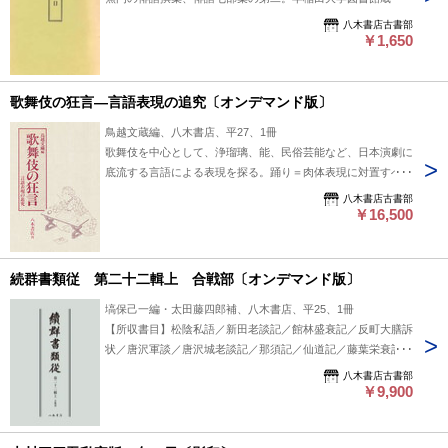
俊定文庫本を影印、解説「『春の日』初版本考」を付す。
八木書店古書部
※「木村三四吾著作集Ⅰ」に影印・解説ともに収録。 #八木書
￥1,650
店出版物/近世文学/単行本◆文学
歌舞伎の狂言―言語表現の追究〔オンデマンド版〕
鳥越文蔵編、八木書店、平27、1冊
歌舞伎を中心として、浄瑠璃、能、民俗芸能など、日本演劇に
底流する言語による表現を探る。踊り＝肉体表現に対置すべ
き、セリフ＝言語表現の流れを追った意欲的論文14篇を収め
八木書店古書部
る。 #八木書店出版物/歌舞伎・浄瑠璃/単行本◆演劇
￥16,500
続群書類従 第二十二輯上 合戦部〔オンデマンド版〕
塙保己一編・太田藤四郎補、八木書店、平25、1冊
【所収書目】松陰私語／新田老談記／館林盛衰記／反町大膳訴
状／唐沢軍談／唐沢城老談記／那須記／仙道記／藤葉栄衰記／
東奥軍記／和賀一揆次第／九戸記／最上義光物語 #八木書店出
八木書店古書部
版物/続群書類従/翻刻資料
￥9,900