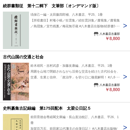
続群書類従 第十二輯下 文筆部〔オンデマンド版〕
塙保己一編・太田藤四郎補、八木書店、平25、1冊
【所収書目】村菴小稿／狂雲集／続狂雲詩集／蘿蔔集／蘿蔔集
／島隠集／宜竹残藁／梅花無尽蔵 #八木書店出版物/続群書類
従/翻刻資料
八木書店古書部
￥8,800
古代山国の交通と社会
鈴木靖民・吉村武彦・加藤友康編、八木書店、平25、1冊
周囲を山地で閉鎖されながら活発な交流を続けた古代社会を、
交通、生業と信仰、「政治学」を切り口に徹底解明！ #八木書
店出版物/古代/単行本◆歴史
八木書店古書部
￥8,800
史料纂集古記録編 第175回配本 太梁公日記５
前田育徳会尊経閣文庫編・長山直治校訂、八木書店、平26、1
冊
加賀百万石、前田家11代藩主の自筆日記！ #八木書店出版物/