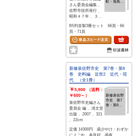
町・免鳥
さん委員会編集 、
町」／「佐
佐野市役所発行 、
野の民俗 奈
昭和４７年 、３冊
良渕町・寺
久保町」／
セット
B5判並製3冊セット 66頁・66
「佐野の民
俗 金吹町・
頁・71頁
越名町」
(栃木県佐
野市史資料
杉波書林
4・5・6)
新修泉佐野市史 第7巻・第8
巻 史料編 近世2 近代・現
代 （全1冊）
￥
5,900
（送料：
￥600～）
新修泉佐野
市史 第7
泉佐野市史編さん
巻・第8
委員会 編 、清文堂
巻 史料
出版 、2007 、321
編 近世
、22cm
2 近代・
現代 （全
定価 14300円 函少やけ・わずか
1冊）
によごれ 本良好 函有