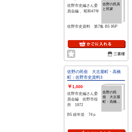
佐野の民具
佐野市史編さん委
と民家
員会編 、昭和47年
佐野市史資料 第7集 B5 95P
三書樓
佐野の民俗 大古屋町・高橋
町：佐野市史資料3
￥
1,000
佐野の民
佐野市史編さん委
俗 大古屋
員会編 佐野市役
町・高橋
所 1972
町：佐野市
史資料3
B5 経年並 74ｐ