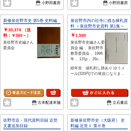
小野田書房
小野田書房
新修泉佐野市史 第5巻 史料編
泉佐野市内の社寺に残る棟札資
料 ＜泉佐野市史資料 第1集＞
￥
30,374
（送
￥
料：￥360～）
1,500
泉佐野市史編さん
泉佐野市史編さん委
委員会
員会 編 、泉佐野市
教育委員会 、1998
年 、131p 、26cm
、1
経年並 値札剥し跡あり ゆうメ
ール(320円)での発送になりま
す。
古本配達本舗
立石書店
佐野市近・現代資料目録 近世
新修泉佐野市史（大阪府） 史
文書追加目録
料編 近世１ 第６巻