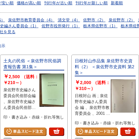
が安い順
価格が高い順
刊行年が古い順
刊行年が新しい順
新着順
5）
泉佐野市教育委員会（4）
清文堂（4）
佐野市（2）
泉佐野市（2）
史編さん委員会（1）
佐野市役所発行（1）
栃木県佐野市（1）
栃木県佐
社を見る
表示
土丸の民俗 ＜泉佐野市民俗調
日根対山作品集 泉佐野市史資
査報告書 第1集＞
料（2） ＜泉佐野市史資料 第2
集＞
￥
2,500
（送料：
￥
￥210～）
2,000
（送料：
￥310～）
泉佐野市史編さん
委員会民俗部会編
日根対山 画 ; 泉佐
、泉佐野市史編さ
野市史編さん委員
ん委員会民俗部会
会 編 、泉佐野市教
、1999 、148p 、
育委員会 、2001 、
印・書き込み・赤線・折れ等無し
26cm
102p 、26cm
印・書き込み・赤線・折れ等無し