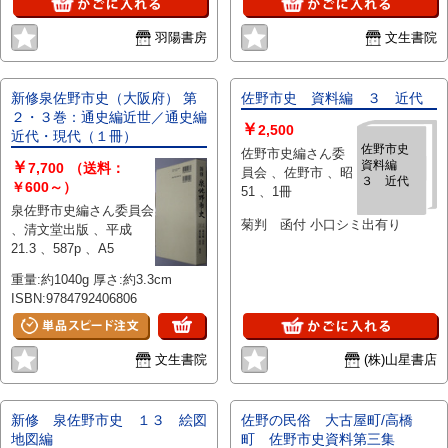
羽陽書房
文生書院
新修泉佐野市史（大阪府） 第
佐野市史 資料編 ３ 近代
２・３巻：通史編近世／通史編
￥
2,500
近代・現代（１冊）
佐野市史
佐野市史編さん委
￥
資料編
7,700
（送料：
員会 、佐野市 、昭
３ 近代
￥600～）
51 、1冊
泉佐野市史編さん委員会
菊判 函付 小口シミ出有り
、清文堂出版 、平成
21.3 、587p 、A5
重量:約1040g 厚さ:約3.3cm
ISBN:9784792406806
文生書院
(株)山星書店
新修 泉佐野市史 １３ 絵図
佐野の民俗 大古屋町/高橋
地図編
町 佐野市史資料第三集