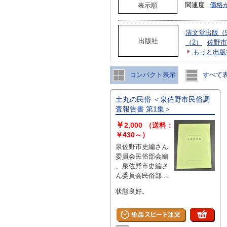
関連度
価格
表示順
清文堂出版（
出版社
（2）
佐野市
もっと出版
コンパクト表示
すべて
土丸の民俗 ＜泉佐野市民俗調
査報告書 第1集＞
￥
2,000
（送料：
￥430～）
泉佐野市史編さん
委員会民俗部会編
、泉佐野市史編さ
ん委員会民俗部会
、1999年 、148p 、
状態良好。
レターパックライ
ト 、1冊