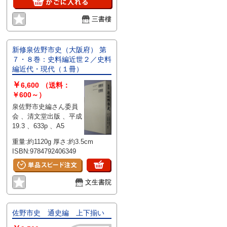
三書樓
新修泉佐野市史（大阪府） 第
７・８巻：史料編近世２／史料
編近代・現代（１冊）
￥
6,600
（送料：
￥600～）
泉佐野市史編さん委員
会 、清文堂出版 、平成
19.3 、633p 、A5
重量:約1120g 厚さ:約3.5cm
ISBN:9784792406349
文生書院
佐野市史 通史編 上下揃い