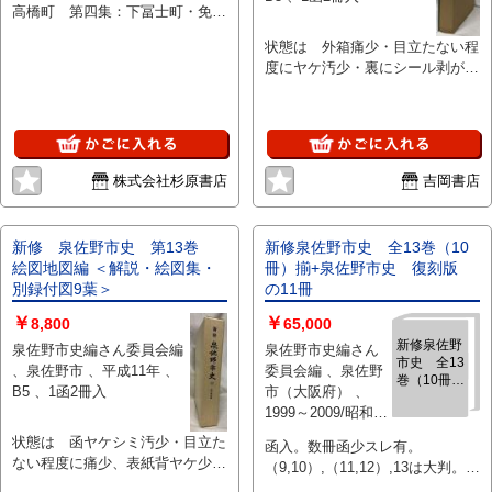
高橋町 第四集：下冨士町・免鳥
町 第五集：奈良渕町・寺久保
状態は 外箱痛少・目立たない程
町 第六集：金吹町・越名町
度にヤケ汚少・裏にシール剥がし
跡少、内函・表紙・本体天地小口
目立たない程度にヤケ汚痛少 で
す。本文は良好です。
株式会社杉原書店
吉岡書店
新修 泉佐野市史 第13巻
新修泉佐野市史 全13巻（10
絵図地図編 ＜解説・絵図集・
冊）揃+泉佐野市史 復刻版
別録付図9葉＞
の11冊
￥
￥
8,800
65,000
新修泉佐野
泉佐野市史編さん委員会編
泉佐野市史編さん
市史 全13
、泉佐野市 、平成11年 、
委員会編 、泉佐野
巻（10冊）
B5 、1函2冊入
市（大阪府） 、
揃+泉佐野
1999～2009/昭和55
市史 復刻
、11
版 の11冊
状態は 函ヤケシミ汚少・目立た
函入。数冊函少スレ有。
ない程度に痛少、表紙背ヤケ少・
（9,10）,（11,12）,13は大判。
目立たない程度に汚痛少、本体天
（11,12）に外函付。（2,3）に正