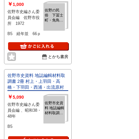
￥
1,000
佐野の民
佐野市史編さん委
俗 下冨士
員会編 佐野市役
町・免鳥
所 1972
町：佐野市
史資料4
B5 経年並 66ｐ
とかち書房
佐野市史資料 地誌編輯材料取
調書 2冊 村上・上羽田・高
橋・下羽田・西浦・出流原村
￥
5,090
佐野市史資
佐野市史編さん委
料 地誌編輯
員会編 、昭和38・
材料取調書
48年
2冊 村上・
上羽田・高
B5
橋・下羽
田・西浦・
出流原村