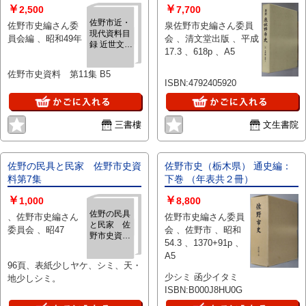
￥
￥
2,500
7,700
佐野市近・
佐野市史編さん委
泉佐野市史編さん委員
現代資料目
員会編 、昭和49年
会 、清文堂出版 、平成
録 近世文書
17.3 、618p 、A5
追加目録
佐野市史資料 第11集 B5
ISBN:4792405920
三書樓
文生書院
佐野の民具と民家 佐野市史資
佐野市史（栃木県） 通史編：
料第7集
下巻 （年表共２冊）
￥
￥
1,000
8,800
佐野の民具
、佐野市史編さん
佐野市史編さん委員
と民家 佐
委員会 、昭47
会 、佐野市 、昭和
野市史資料
54.3 、1370+91p 、
第7集
A5
96頁、表紙少しヤケ、シミ、天・
少シミ 函少イタミ
地少しシミ。
ISBN:B000J8HU0G