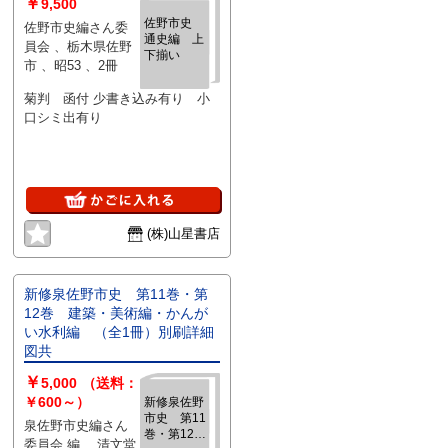
￥
9,500
佐野市史
佐野市史編さん委
通史編 上
員会 、栃木県佐野
下揃い
市 、昭53 、2冊
菊判 函付 少書き込み有り 小
口シミ出有り
(株)山星書店
新修泉佐野市史 第11巻・第
12巻 建築・美術編・かんが
い水利編 （全1冊）別刷詳細
図共
￥
5,000
（送料：
￥600～）
新修泉佐野
市史 第11
泉佐野市史編さん
巻・第12
委員会 編 、清文堂