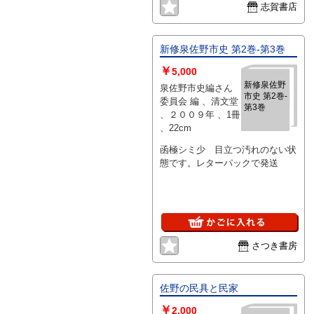
志賀書店
新修泉佐野市史 第2巻-第3巻
￥
5,000
新修泉佐野
泉佐野市史編さん
市史 第2巻-
委員会 編 、清文堂
第3巻
、２００９年 、1冊
、22cm
函極シミ少 目立つ汚れのない状
態です。レターパックで発送
さつき書房
佐野の民具と民家
￥
2,000