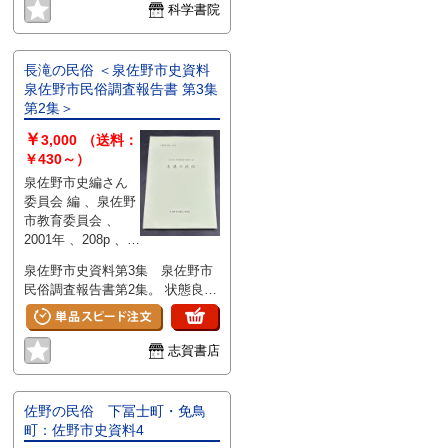
科学書院
長滝の民俗 ＜泉佐野市史資料
泉佐野市民俗調査報告書 第3集
第2集＞
￥
3,000
（送料：
￥430～）
泉佐野市史編さん
委員会 編 、泉佐野
市教育委員会 、
2001年 、208p 、レ
ターパックライト
泉佐野市史資料第3集 泉佐野市
、1冊
民俗調査報告書第2集。 状態良
好。
志賀書店
佐野の民俗 下冨士町・免鳥
町：佐野市史資料4