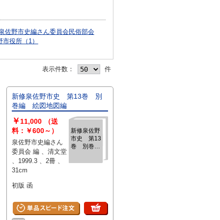
泉佐野市史編さん委員会民俗部会
野市役所（1）
表示件数：
件
新修泉佐野市史 第13巻 別
巻編 絵図地図編
￥
11,000
（送
料：￥600～）
新修泉佐野
市史 第13
泉佐野市史編さん
巻 別巻
委員会 編 、清文堂
編 絵図地
、1999.3 、2冊 、
図編
31cm
初版 函