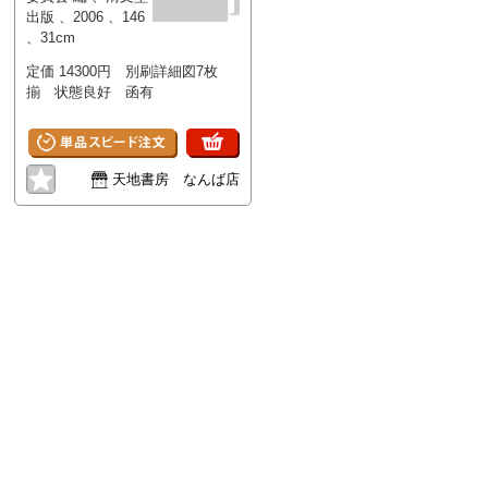
巻 建築・
出版 、2006 、146
美術編・か
、31cm
んがい水利
編 （全1
定価 14300円 別刷詳細図7枚
冊）別刷詳
細図共
揃 状態良好 函有
天地書房 なんば店