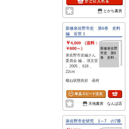
とかち書房
新修泉佐野市史 第6巻 史料
編 近世 1
￥
4,000
（送料：
￥600～）
新修泉佐野
市史 第6
泉佐野市史編さん
巻 史料
委員会 編 、清文堂
編 近世 1
、2005 、618 、
22cm
概ね状態良好 函有
天地書房 なんば店
泉佐野市史研究 1～7 の7冊