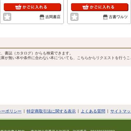
地小口目立たない程度にヤケ汚痛
誤表付。5に附録栞付。12,13の附
少、別録函背ヤケ少・目立たない
図揃。6の本体表見返しに謹呈紙
程度に汚痛少、絵図集後見返しシ
貼付け有。復刻版：函少イタミ、
吉岡書店
古書ワルツ
ール剥がし跡少 です。本文は良
ビニールカバー付。他、本体良好
好です。
～美。初版。復刻版。定価合計：
104000円+税。（2,3）/（9,10）/
（11,12）は合冊。13（絵図集/解
？
説/別録：絵図地図）。（1：通史
編～13：絵図地図編）②
は、書誌（カタログ）からも検索できます。
在庫が無い本や条件に合わない本についても、こちらからリクエストを行うこ
シーポリシー
特定商取引法に関する表示
よくある質問
サイトマッ