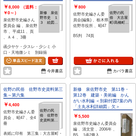
￥
￥
8,000
（送料：
800
￥0～）
新修 泉佐
佐野の民
佐野市史編さん委
野市史 １
俗 大古屋
泉佐野市史編さん
員会(編集) 、栃木県
３ 絵図地
町/高橋町
委員会 編 、泉佐野
佐野市役所 、昭47
図編
佐野市史資
市 、平成11 、頁
料第三集
B5判 74頁
、Ａ４ 、3冊
函少ヤケ・少スレ・少シミ 小
口・天地微シミ 別録揃
今井書店
カバラ書店
佐野の民俗 佐野市史資料第三
新修 泉佐野市史 第11巻・
集～第六集
第12巻 建築・美術編 かん
がい水利編 ＜別刷付図7葉の内
￥
4,400
「土丸水利詳細図」欠＞
佐野の民
佐野市史編さん委
俗 佐野市
￥
5,500
員会 、昭47 、全4
史資料第三
冊
泉佐野市史編さん委員会
集～第六
編 、清文堂 、2006年 、
集
表紙に印有 第三集：大古屋町・
B5 、1函2冊入