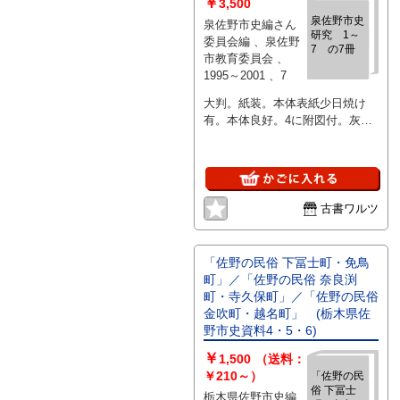
￥
3,500
泉佐野市史
泉佐野市史編さん
研究 1～
委員会編 、泉佐野
7 の7冊
市教育委員会 、
1995～2001 、7
大判。紙装。本体表紙少日焼け
有。本体良好。4に附図付。灰色
表紙。薄本。
古書ワルツ
「佐野の民俗 下冨士町・免鳥
町」／「佐野の民俗 奈良渕
町・寺久保町」／「佐野の民俗
金吹町・越名町」 (栃木県佐
野市史資料4・5・6)
￥
1,500
（送料：
￥210～）
「佐野の民
俗 下冨士
栃木県佐野市史編