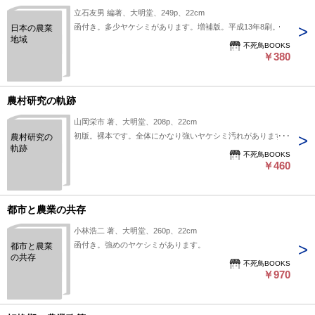
立石友男 編著、大明堂、249p、22cm
函付き。多少ヤケシミがあります。増補版。平成13年8刷。
日本の農業
地域
不死鳥BOOKS
￥380
農村研究の軌跡
山岡栄市 著、大明堂、208p、22cm
初版。裸本です。全体にかなり強いヤケシミ汚れがあります。
農村研究の
軌跡
不死鳥BOOKS
￥460
都市と農業の共存
小林浩二 著、大明堂、260p、22cm
函付き。強めのヤケシミがあります。
都市と農業
の共存
不死鳥BOOKS
￥970