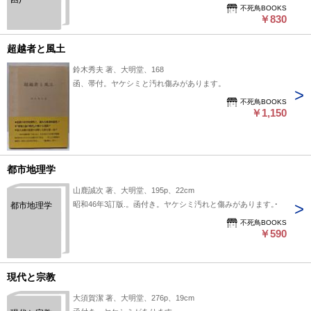
不死鳥BOOKS
￥830
超越者と風土
鈴木秀夫 著、大明堂、168
函、帯付。ヤケシミと汚れ傷みがあります。
不死鳥BOOKS
￥1,150
都市地理学
山鹿誠次 著、大明堂、195p、22cm
昭和46年3訂版.。函付き。ヤケシミ汚れと傷みがあります。
都市地理学
不死鳥BOOKS
￥590
現代と宗教
大須賀潔 著、大明堂、276p、19cm