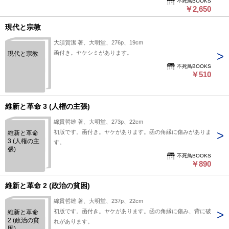
不死鳥BOOKS
￥2,650
現代と宗教
大須賀潔 著、大明堂、276p、19cm
函付き。ヤケシミがあります。
現代と宗教
不死鳥BOOKS
￥510
維新と革命 3 (人権の主張)
綿貫哲雄 著、大明堂、273p、22cm
初版です。函付き。ヤケがあります。函の角縁に傷みがありま
維新と革命
3 (人権の主
す。
張)
不死鳥BOOKS
￥890
維新と革命 2 (政治の貧困)
綿貫哲雄 著、大明堂、237p、22cm
初版です。函付き。ヤケがあります。函の角縁に傷み、背に破
維新と革命
2 (政治の貧
れがあります。
困)