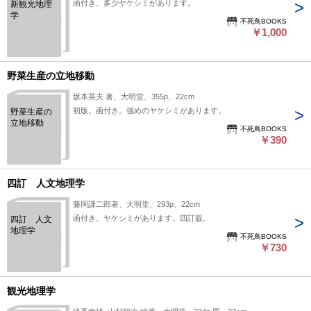
函付き。多少ヤケシミがあります。
新観光地理
学
不死鳥BOOKS
￥1,000
野菜生産の立地移動
坂本英夫 著、大明堂、355p、22cm
初版。函付き。強めのヤケシミがあります。
野菜生産の
立地移動
不死鳥BOOKS
￥390
四訂 人文地理学
藤岡謙二郎著、大明堂、293p、22cm
函付き。ヤケシミがあります。四訂版。
四訂 人文
地理学
不死鳥BOOKS
￥730
観光地理学