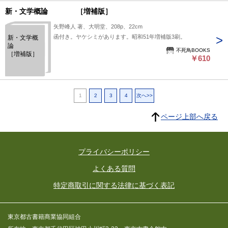
新・文学概論 ［増補版］
矢野峰人 著、大明堂、208p、22cm
函付き。ヤケシミがあります。昭和51年増補版3刷。
新・文学概
論
不死鳥BOOKS
［増補版］
￥610
1
2
3
4
次へ>>
ページ上部へ戻る
プライバシーポリシー
よくある質問
特定商取引に関する法律に基づく表記
東京都古書籍商業協同組合