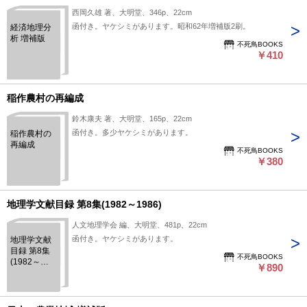
西岡久雄 著、大明堂、346p、22cm
函付き。ヤケシミがあります。昭和62年増補版2刷。
経済地理分
析 増補版
不死鳥BOOKS
￥410
稲作農村の再編成
鈴木康夫 著、大明堂、165p、22cm
函付き。多少ヤケシミがあります。
稲作農村の
再編成
不死鳥BOOKS
￥380
地理学文献目録 第8集(1982～1986)
人文地理学会 編、大明堂、481p、22cm
函付き。ヤケシミがあります。
地理学文献
目録 第8集
不死鳥BOOKS
(1982～
￥890
1986)