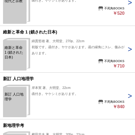
函付き。ヤケシミがあります。
現代と宗教
不死鳥BOOKS
￥520
維新と革命 1 (鎖された日本)
綿貫哲雄 著、大明堂、270p、22cm
初版です。函付き。ヤケがあります。函の縁角にスレ、傷みが
維新と革命
1 (鎖された
あります。
日本)
不死鳥BOOKS
￥710
新訂 人口地理学
岸本実 著、大明堂、22cm
函付き。ヤケシミがあります。
新訂 人口地
理学
不死鳥BOOKS
￥840
新地理学考
横田忠夫 著、大明堂、205p、22cm