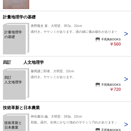
計量地理学の基礎
奥野隆史 著、大明堂、357p、22cm
函付き。ヤケシミがあります。函の縁に傷み破れがあります
計量地理学
の基礎
不死鳥BOOKS
￥560
四訂 人文地理学
藤岡謙二郎著、大明堂、22cm
函付き。ヤケシミがあります。
四訂
人文地理学
不死鳥BOOKS
￥720
技術革新と日本農業
神谷慶治 編、大明堂、263p、22cm
初版。函付。全体にかなり強めのヤケシミ汚れがあります。
技術革新と
日本農業
不死鳥BOOKS