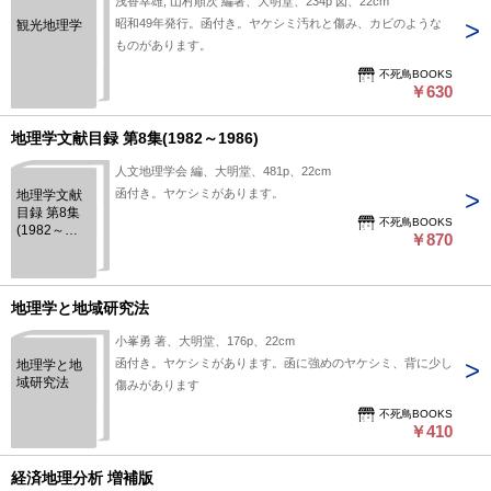
浅香幸雄, 山村順次 編著、大明堂、234p 図、22cm
昭和49年発行。函付き。ヤケシミ汚れと傷み、カビのような
観光地理学
ものがあります。
不死鳥BOOKS
￥630
地理学文献目録 第8集(1982～1986)
人文地理学会 編、大明堂、481p、22cm
函付き。ヤケシミがあります。
地理学文献
目録 第8集
不死鳥BOOKS
(1982～
￥870
1986)
地理学と地域研究法
小峯勇 著、大明堂、176p、22cm
函付き。ヤケシミがあります。函に強めのヤケシミ、背に少し
地理学と地
域研究法
傷みがあります
不死鳥BOOKS
￥410
経済地理分析 増補版