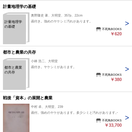
計量地理学の基礎
奥野隆史 著、大明堂、357p、22cm
函付き。強めのヤケシミ汚れがあります。
計量地理学
の基礎
不死鳥BOOKS
￥620
都市と農業の共存
小林 浩二、大明堂
函付き。ヤケシミがあります。
都市と農業
の共存
不死鳥BOOKS
￥380
戦後「資本」の展開と農業
中村 卓、大明堂、239
函付。強めのヤケがあります。多少シミと汚れがあります。
不死鳥BOOKS
￥33,700