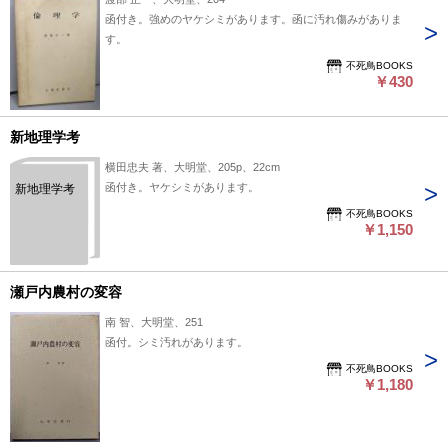
函付き。強めのヤケシミがあります。函に汚れ傷みがありま
す。
不死鳥BOOKS
￥430
新地理学考
横田忠夫 著、大明堂、205p、22cm
函付き。ヤケシミがあります。
新地理学考
不死鳥BOOKS
￥1,150
瀬戸内農村の変容
南 智、大明堂、251
函付。シミ汚れがあります。
不死鳥BOOKS
￥1,180