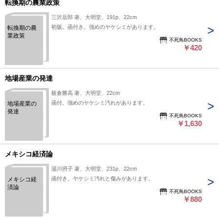
転換期の農業政策
三沢岳郎 著、大明堂、191p、22cm
初版。函付き。強めのヤケシミがあります。
転換期の農
業政策
不死鳥BOOKS
￥420
地場産業の発達
板倉勝高 著、大明堂、22cm
函付。強めのヤケシミ汚れがあります。
地場産業の
発達
不死鳥BOOKS
￥1,630
メキシコ経済論
湯川摂子 著、大明堂、231p、22cm
函付き。ヤケシミ汚れと傷みがあります。
メキシコ経
済論
不死鳥BOOKS
￥880