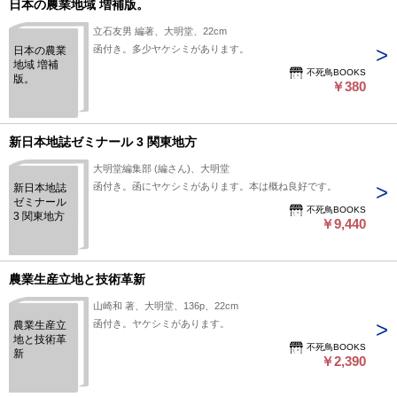
日本の農業地域 増補版。
立石友男 編著、大明堂、22cm
函付き。多少ヤケシミがあります。
日本の農業
地域 増補
不死鳥BOOKS
版。
￥380
新日本地誌ゼミナール 3 関東地方
大明堂編集部 (編さん)、大明堂
函付き。函にヤケシミがあります。本は概ね良好です。
新日本地誌
ゼミナール
不死鳥BOOKS
3 関東地方
￥9,440
農業生産立地と技術革新
山崎和 著、大明堂、136p、22cm
函付き。ヤケシミがあります。
農業生産立
地と技術革
不死鳥BOOKS
新
￥2,390