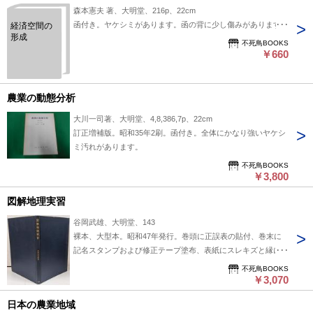
森本憲夫 著、大明堂、216p、22cm
函付き。ヤケシミがあります。函の背に少し傷みがあります。
経済空間の
形成
不死鳥BOOKS
￥660
農業の動態分析
大川一司著、大明堂、4,8,386,7p、22cm
訂正増補版。昭和35年2刷。函付き。全体にかなり強いヤケシ
ミ汚れがあります。
不死鳥BOOKS
￥3,800
図解地理実習
谷岡武雄、大明堂、143
裸本、大型本。昭和47年発行。巻頭に正誤表の貼付、巻末に
記名スタンプおよび修正テープ塗布、表紙にスレキズと縁に損
傷、反りとヤケシミ汚れ等の傷みがあります。
不死鳥BOOKS
￥3,070
日本の農業地域