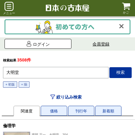
かご
メニュー
会員登録
ログイン
3508件
検索結果
+ 初版
+ 揃
絞り込み検索
関連度
価格
刊行年
新着順
倫理学
渡部 正一、大明堂、204