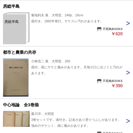
房総半島
菊地利夫 著、大明堂、248p、19cm
函付き。1982年発行。ヤケスレ汚れがあります。
房総半島
不死鳥BOOKS
￥620
都市と農業の共存
小林浩二 著、大明堂、260
函付。函にヤケと傷みがあります。天地小口に点ジミと汚れが
あります。
不死鳥BOOKS
￥390
中心地論 全3巻揃
森川洋、大明堂
3巻セットです。函付き。記名があり塗りつぶしがあります。
強めのヤケシミ、函に傷みがあります。