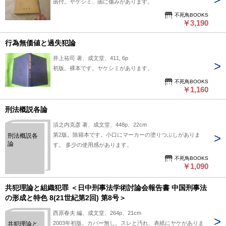
函付。ヤケシミ、函に傷みがあります。
不死鳥BOOKS
￥3,190
行為無価値と過失犯論
井上祐司 著、成文堂、411, 6p
初版。裸本です。ヤケシミがあります。
不死鳥BOOKS
￥1,160
刑法概説各論
須之内克彦 著、成文堂、448p、22cm
第2版。除籍本です。小口にマーカーの塗りつぶしがありま
刑法概説各
論
す。 多少の使用感があります。
不死鳥BOOKS
￥1,090
共犯理論と組織犯罪 ＜日中刑事法学術討論会報告書 中国刑事法
の形成と特色 8(21世紀第2回) 第8号＞
西原春夫 編、成文堂、264p、21cm
2003年初版。カバー無し。スレと汚れ、表紙にヤケがありま
共犯理論と