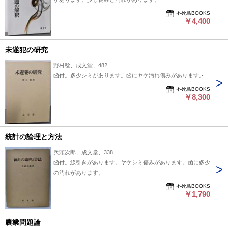
不死鳥BOOKS
￥4,400
未遂犯の研究
野村稔、成文堂、482
函付。多少シミがあります。函にヤケ汚れ傷みがあります。
不死鳥BOOKS
￥8,300
統計の論理と方法
兵頭次郎、成文堂、338
函付。線引きがあります。ヤケシミ傷みがあります。函に多少
の汚れがあります。
不死鳥BOOKS
￥1,790
農業問題論