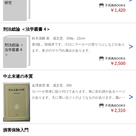
研究
不死鳥BOOKS
￥1,420
刑法総論 ＜法学叢書 4＞
鈴木茂嗣 著、成文堂、339p、22cm
第2版.。除籍本です。小口にマーカーの塗りつぶしなどがあり
刑法総論 ＜
法学叢書 4
ます。多少のヤケ汚れ傷みがあります。
＞
不死鳥BOOKS
￥2,500
中止未遂の本質
金澤真理 著、成文堂、266
カバーが本体に貼り付けてあります。角に折れ跡があるページ
があります。天に薄い点ジミのようなものがあります。傷みと
汚れがあります。
不死鳥BOOKS
￥2,310
損害保険入門