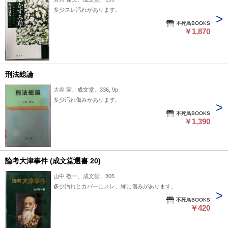
多少スレ汚れがあります。
不死鳥BOOKS
￥1,870
刑法総論
大谷 実、成文堂、336, 9p
多少汚れ傷みがあります。
不死鳥BOOKS
￥1,390
論考大津事件 (成文堂選書 20)
山中 敬一、成文堂、305
多少汚れとカバーにスレ、縁に傷みがあります。
不死鳥BOOKS
￥420