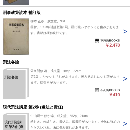
刑事政策読本 補訂版
柳本 正春、成文堂、384
函付。1993年補訂版第1刷。函に強いヤケシミと傷みがありま
す。書籍は概ね良好です。
不死鳥BOOKS
￥2,470
刑法各論
佐久間修 著、成文堂、494p、22cm
第2版.。ヤケシミ汚れがあります。後ろ見返しにシミ跡があり
刑法各論
ます。線引きがあります。
不死鳥BOOKS
￥410
現代刑法講座 第2巻 (違法と責任)
中山研一 ほか編、成文堂、352p、21cm
函付き。朱線引き、書込み、蔵書印があります。全体に強めの
現代刑法講
座 第2巻 (違
ヤケスレ汚れ、函に傷み破れがあります。