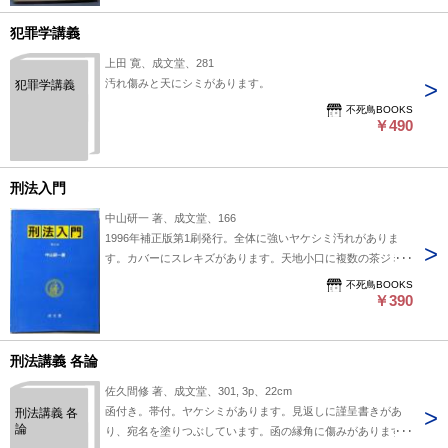
犯罪学講義
上田 寛、成文堂、281
汚れ傷みと天にシミがあります。
犯罪学講義
不死鳥BOOKS
￥490
刑法入門
中山研一 著、成文堂、166
1996年補正版第1刷発行。全体に強いヤケシミ汚れがありま
す。カバーにスレキズがあります。天地小口に複数の茶ジミが
あります。
不死鳥BOOKS
￥390
刑法講義 各論
佐久間修 著、成文堂、301, 3p、22cm
函付き。帯付。ヤケシミがあります。見返しに謹呈書きがあ
刑法講義 各
論
り、宛名を塗りつぶしています。函の縁角に傷みがあります。