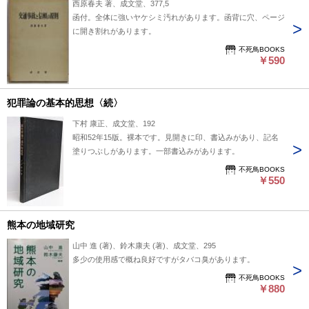
西原春夫 著、成文堂、377,5
函付。全体に強いヤケシミ汚れがあります。函背に穴、ページ
に開き割れがあります。
不死鳥BOOKS
￥590
犯罪論の基本的思想〈続〉
下村 康正、成文堂、192
昭和52年15版。裸本です。見開きに印、書込みがあり、記名
塗りつぶしがあります。一部書込みがあります。
不死鳥BOOKS
￥550
熊本の地域研究
山中 進 (著)、鈴木康夫 (著)、成文堂、295
多少の使用感で概ね良好ですがタバコ臭があります。
不死鳥BOOKS
￥880