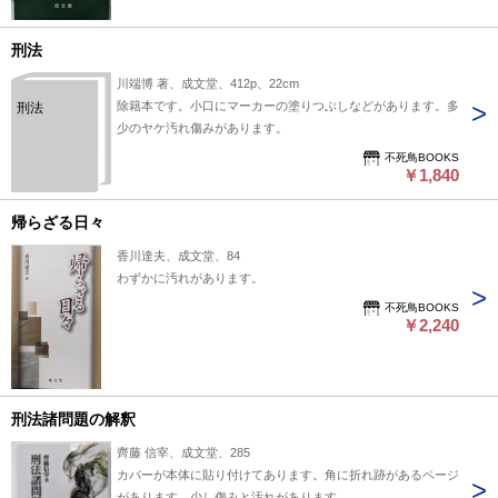
刑法
川端博 著、成文堂、412p、22cm
除籍本です。小口にマーカーの塗りつぶしなどがあります。多
刑法
少のヤケ汚れ傷みがあります。
不死鳥BOOKS
￥1,840
帰らざる日々
香川達夫、成文堂、84
わずかに汚れがあります。
不死鳥BOOKS
￥2,240
刑法諸問題の解釈
齊藤 信宰、成文堂、285
カバーが本体に貼り付けてあります。角に折れ跡があるページ
があります。少し傷みと汚れがあります。