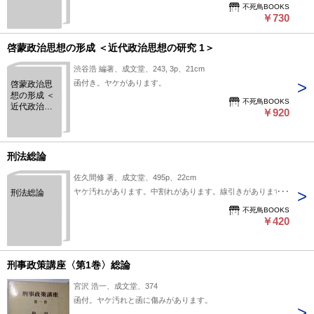
不死鳥BOOKS
￥730
啓蒙政治思想の形成 ＜近代政治思想の研究 1＞
渋谷浩 編著、成文堂、243, 3p、21cm
函付き。ヤケがあります。
啓蒙政治思
想の形成 ＜
不死鳥BOOKS
近代政治思
￥920
想の研究 1
＞
刑法総論
佐久間修 著、成文堂、495p、22cm
ヤケ汚れがあります。中割れがあります。線引きがあります。
刑法総論
不死鳥BOOKS
￥420
刑事政策講座〈第1巻〉総論
宮沢 浩一、成文堂、374
函付。ヤケ汚れと函に傷みがあります。