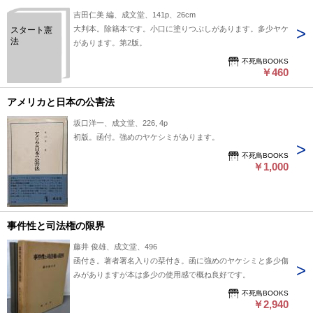
吉田仁美 編、成文堂、141p、26cm
大判本。除籍本です。小口に塗りつぶしがあります。多少ヤケ
スタート憲
法
があります。第2版。
不死鳥BOOKS
￥460
アメリカと日本の公害法
坂口洋一、成文堂、226, 4p
初版。函付。強めのヤケシミがあります。
不死鳥BOOKS
￥1,000
事件性と司法権の限界
藤井 俊雄、成文堂、496
函付き。著者署名入りの栞付き。函に強めのヤケシミと多少傷
みがありますが本は多少の使用感で概ね良好です。
不死鳥BOOKS
￥2,940