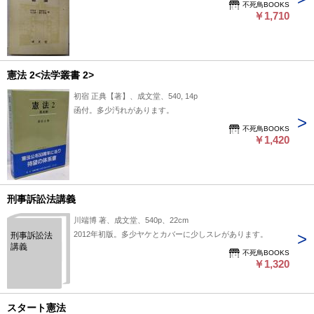
不死鳥BOOKS
￥1,710
憲法 2<法学叢書 2>
初宿 正典【著】、成文堂、540, 14p
函付。多少汚れがあります。
不死鳥BOOKS
￥1,420
刑事訴訟法講義
川端博 著、成文堂、540p、22cm
2012年初版。多少ヤケとカバーに少しスレがあります。
刑事訴訟法
講義
不死鳥BOOKS
￥1,320
スタート憲法