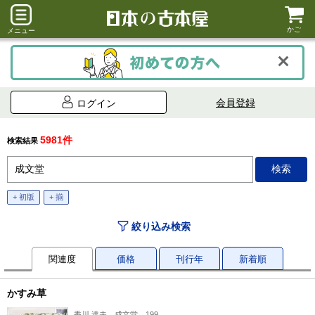
かご
メニュー
会員登録
ログイン
5981件
検索結果
+ 初版
+ 揃
絞り込み検索
関連度
価格
刊行年
新着順
かすみ草
香川 達夫、成文堂、199