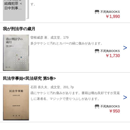
組織犯罪 ＜
す。
日中刑事法
不死鳥BOOKS
学術討論会
￥1,990
報告書 中国
刑事法の形
成と特色
我が刑法学の歳月
8(21世紀第2
回) 第8号＞
曽根威彦 著、成文堂、179
多少ヤケシミ汚れとカバーの縁に傷みがあります。
不死鳥BOOKS
￥1,730
民法学事始<民法研究 第5巻>
石田 喜久夫、成文堂、201, 7p
函にヤケシミ汚れ傷みがあります。書籍は概ね良好ですが見返
しに著者名、マジックで塗りつぶしがあります。
不死鳥BOOKS
￥950
民法第一七七条の判例<民法研究 第4巻>