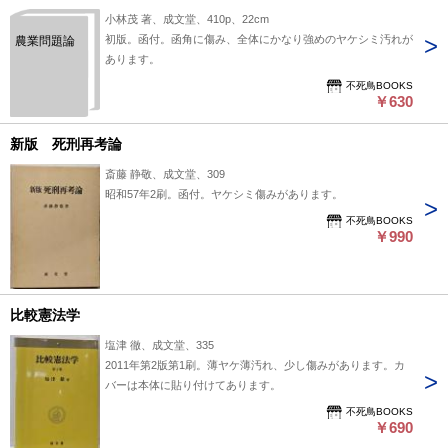
小林茂 著、成文堂、410p、22cm
初版。函付。函角に傷み、全体にかなり強めのヤケシミ汚れが
農業問題論
あります。
不死鳥BOOKS
￥630
新版 死刑再考論
斎藤 静敬、成文堂、309
昭和57年2刷。函付。ヤケシミ傷みがあります。
不死鳥BOOKS
￥990
比較憲法学
塩津 徹、成文堂、335
2011年第2版第1刷。薄ヤケ薄汚れ、少し傷みがあります。カ
バーは本体に貼り付けてあります。
不死鳥BOOKS
￥690