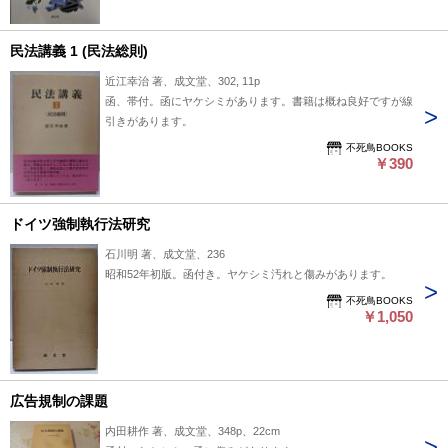
民法講義 1 (民法総則)
近江幸治 著、成文堂、302, 11p
函、帯付。函にヤケシミがあります。書籍は概ね良好ですが線
引きがあります。
不死鳥BOOKS
￥390
ドイツ強制執行法研究
石川明 著、成文堂、236
昭和52年初版。函付き。ヤケシミ汚れと傷みがあります。
不死鳥BOOKS
￥1,050
広告規制の課題
内田耕作 著、成文堂、348p、22cm