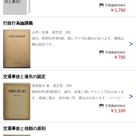
法と責任)
不死鳥BOOKS
￥1,790
行政行為論講義
山内一夫著、成文堂、182
函付。昭和52年第4刷。函にヤケ汚れ傷みがあります。書籍は
概ね良好です。
不死鳥BOOKS
￥780
交通事故と過失の認定
西原春夫 著、成文堂、262
昭和53年第3刷発行。函付。全体に強いヤケシミ汚れがありま
す。函縁に傷み、余白地に印、書込みがあります。ページに線
引き、書込み、開き割れがあります。
不死鳥BOOKS
￥1,100
交通事故と信頼の原則