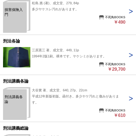
松島 惠 (著)、成文堂、279, 84p
多少ヤケスレ汚れがあります。
損害保険入
門
不死鳥BOOKS
￥490
刑法各論
三原憲三 著、成文堂、449, 11p
1994年2版1刷。裸本です。ヤケシミがあります。
不死鳥BOOKS
￥29,700
刑法講義各論
大谷實 著、成文堂、640, 27p、22cm
平成12年新版初版。函付き。多少ヤケ汚れと傷みがありま
刑法講義各
論
す。
不死鳥BOOKS
￥610
刑法講義総論