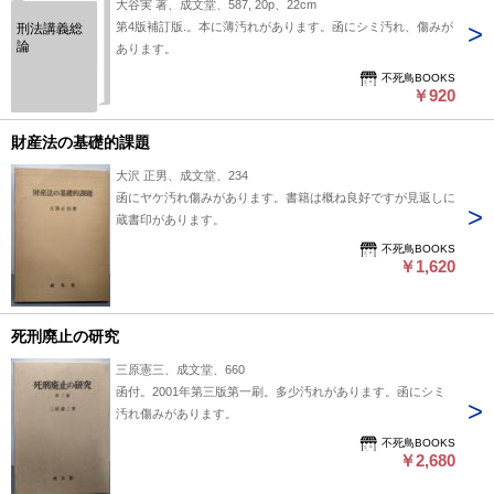
大谷実 著、成文堂、587, 20p、22cm
第4版補訂版.。本に薄汚れがあります。函にシミ汚れ、傷みが
刑法講義総
論
あります。
不死鳥BOOKS
￥920
財産法の基礎的課題
大沢 正男、成文堂、234
函にヤケ汚れ傷みがあります。書籍は概ね良好ですが見返しに
蔵書印があります。
不死鳥BOOKS
￥1,620
死刑廃止の研究
三原憲三、成文堂、660
函付。2001年第三版第一刷。多少汚れがあります。函にシミ
汚れ傷みがあります。
不死鳥BOOKS
￥2,680