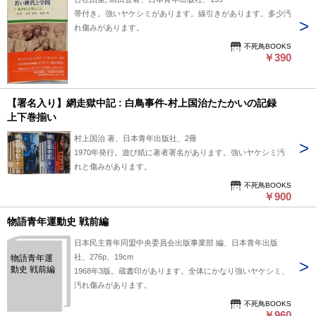
帯付き。強いヤケシミがあります。線引きがあります。多少汚
れ傷みがあります。
不死鳥BOOKS
￥390
【署名入り】網走獄中記 : 白鳥事件-村上国治たたかいの記録
上下巻揃い
村上国治 著、日本青年出版社、2冊
1970年発行。遊び紙に著者署名があります。強いヤケシミ汚
れと傷みがあります。
不死鳥BOOKS
￥900
物語青年運動史 戦前編
日本民主青年同盟中央委員会出版事業部 編、日本青年出版
社、276p、19cm
物語青年運
動史 戦前編
1968年3版。蔵書印があります。全体にかなり強いヤケシミ、
汚れ傷みがあります。
不死鳥BOOKS
￥960