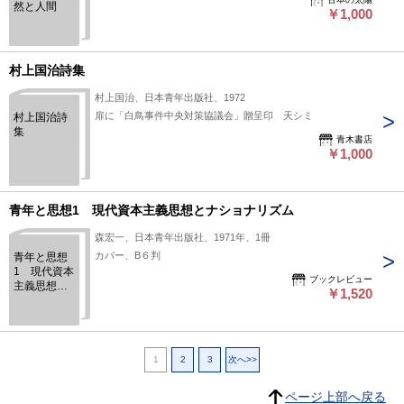
然と人間
￥1,000
村上国治詩集
村上国治、日本青年出版社、1972
扉に「白鳥事件中央対策協議会」贈呈印 天シミ
村上国治詩
集
青木書店
￥1,000
青年と思想1 現代資本主義思想とナショナリズム
森宏一、日本青年出版社、1971年、1冊
カバー、B６判
青年と思想
1 現代資本
ブックレビュー
主義思想と
￥1,520
ナショナリ
ズム
1
2
3
次へ>>
ページ上部へ戻る