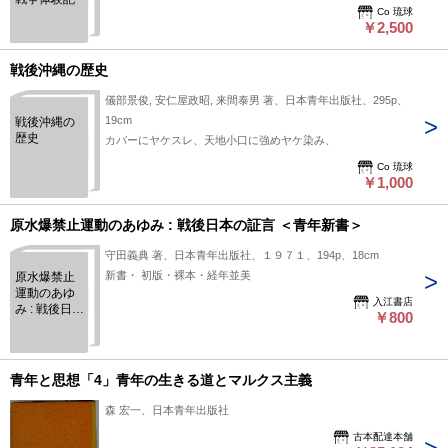
Co 琉球
￥2,500
戦後沖縄の歴史
儀部景俊, 安仁屋政昭, 来間泰男 著、日本青年出版社、295p、
19cm
戦後沖縄の
歴史
カバーにヤケスレ、天地小口に強めヤケ染み、
Co 琉球
￥1,000
原水爆禁止運動のあゆみ : 戦後日本の証言 ＜青年新書＞
守田義典 著、日本青年出版社、１９７１、194p、18cm
新書・ 初版・裸本・経年並美
原水爆禁止
運動のあゆ
入江書店
み : 戦後日本
￥800
の証言 ＜青
年新書＞
青年と思想「4」青年の生きる道とマルクス主義
森 宏一、日本青年出版社
古本配達本舗