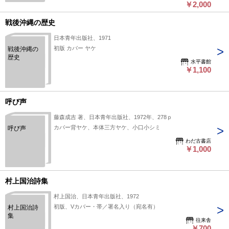
￥2,000
戦後沖縄の歴史
日本青年出版社、1971
初版 カバー ヤケ
戦後沖縄の
歴史
水平書館
￥1,100
呼び声
藤森成吉 著、日本青年出版社、1972年、278ｐ
カバー背ヤケ、本体三方ヤケ、小口小シミ
呼び声
わだ古書店
￥1,000
村上国治詩集
村上国治、日本青年出版社、1972
初版、Vカバー・帯／署名入り（宛名有）
村上国治詩
集
往来舎
￥700