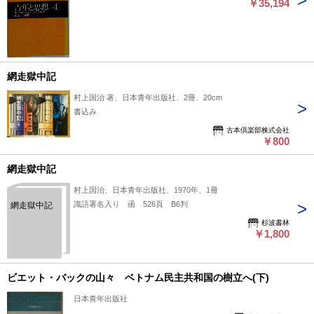
￥35,194
網走獄中記
村上国治 著、日本青年出版社、2冊、20cm
書込み
古本倶楽部株式会社
￥800
網走獄中記
村上国治、日本青年出版社、1970年、1冊
識語署名入り 函 526頁 B6判
網走獄中記
杉波書林
￥1,800
ビエット・バックの山々 ベトナム民主共和国の樹立へ(下)
日本青年出版社