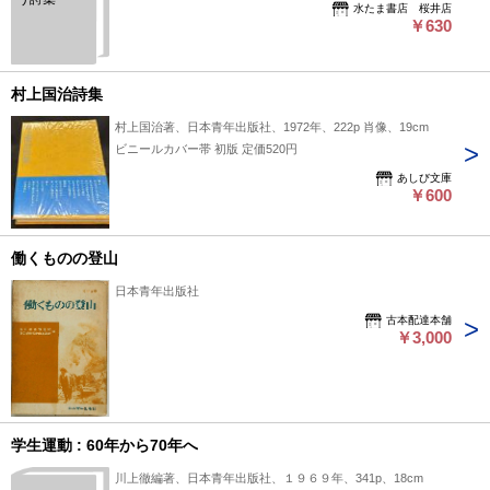
水たま書店 桜井店
￥630
村上国治詩集
村上国治著、日本青年出版社、1972年、222p 肖像、19cm
ビニールカバー帯 初版 定価520円
あしび文庫
￥600
働くものの登山
日本青年出版社
古本配達本舗
￥3,000
学生運動 : 60年から70年へ
川上徹編著、日本青年出版社、１９６９年、341p、18cm