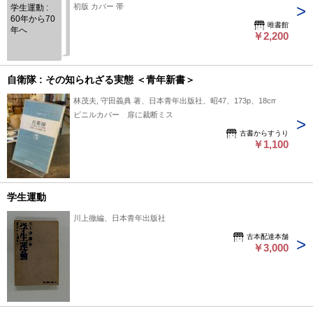
初版 カバー 帯
学生運動 :
60年から70
唯書館
年へ
￥2,200
自衛隊 : その知られざる実態 ＜青年新書＞
林茂夫, 守田義典 著、日本青年出版社、昭47、173p、18cm
ビニルカバー 扉に裁断ミス
古書からすうり
￥1,100
学生運動
川上徹編、日本青年出版社
古本配達本舗
￥3,000