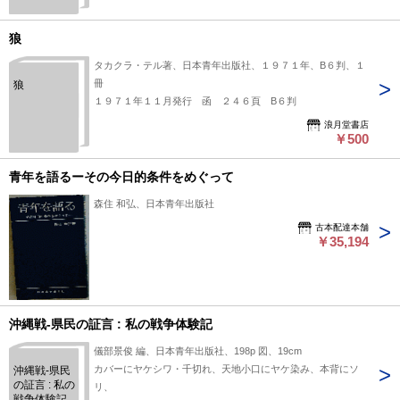
狼
タカクラ・テル著、日本青年出版社、１９７１年、B６判、１
冊
狼
１９７１年１１月発行 函 ２４６頁 B６判
浪月堂書店
￥500
青年を語るーその今日的条件をめぐって
森住 和弘、日本青年出版社
古本配達本舗
￥35,194
沖縄戦-県民の証言 : 私の戦争体験記
儀部景俊 編、日本青年出版社、198p 図、19cm
カバーにヤケシワ・千切れ、天地小口にヤケ染み、本背にソ
沖縄戦-県民
の証言 : 私の
リ、
戦争体験記