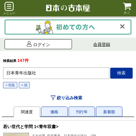
かご
メニュー
会員登録
ログイン
147件
検索結果
+ 初版
+ 揃
絞り込み検索
関連度
価格
刊行年
新着順
若い世代と学問 1<青年双書>
古在由重, 島田豊著、日本青年出版社、199