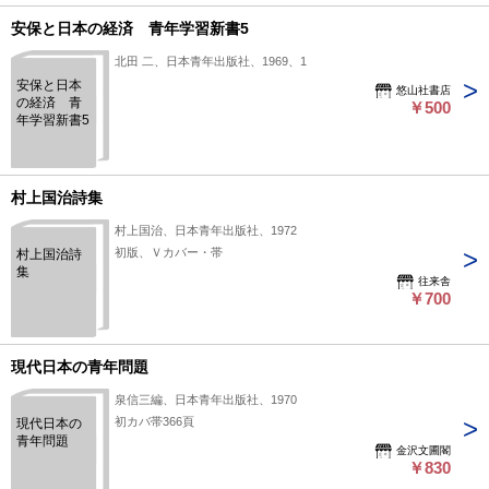
安保と日本の経済 青年学習新書5
北田 二、日本青年出版社、1969、1
安保と日本
悠山社書店
の経済 青
￥500
年学習新書5
村上国治詩集
村上国治、日本青年出版社、1972
初版、Ｖカバー・帯
村上国治詩
集
往来舎
￥700
現代日本の青年問題
泉信三編、日本青年出版社、1970
初カバ帯366頁
現代日本の
青年問題
金沢文圃閣
￥830