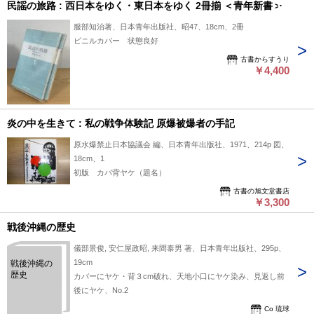
民謡の旅路 : 西日本をゆく・東日本をゆく 2冊揃 ＜青年新書＞
服部知治著、日本青年出版社、昭47、18cm、2冊
ビニルカバー 状態良好
古書からすうり
￥4,400
炎の中を生きて : 私の戦争体験記 原爆被爆者の手記
原水爆禁止日本協議会 編、日本青年出版社、1971、214p 図、
18cm、1
初版 カバ背ヤケ（題名）
古書の旭文堂書店
￥3,300
戦後沖縄の歴史
儀部景俊, 安仁屋政昭, 来間泰男 著、日本青年出版社、295p、
19cm
戦後沖縄の
歴史
カバーにヤケ・背３cm破れ、天地小口にヤケ染み、見返し前
後にヤケ、No.2
Co 琉球