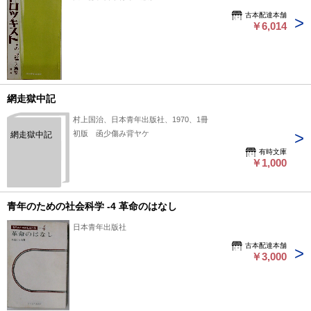
古本配達本舗
￥6,014
網走獄中記
村上国治、日本青年出版社、1970、1冊
初版 函少傷み背ヤケ
網走獄中記
有時文庫
￥1,000
青年のための社会科学 -4 革命のはなし
日本青年出版社
古本配達本舗
￥3,000