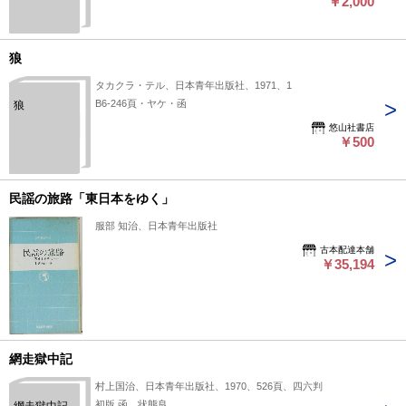
￥2,000
狼
タカクラ・テル、日本青年出版社、1971、1
B6-246頁・ヤケ・函
狼
悠山社書店
￥500
民謡の旅路「東日本をゆく」
服部 知治、日本青年出版社
古本配達本舗
￥35,194
網走獄中記
村上国治、日本青年出版社、1970、526頁、四六判
初版 函 状態良