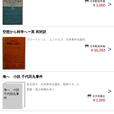
古本配達本舗
￥3,000
空想から科学へー英 和対訳
フリードリッヒ・エンゲルス、日本青年出版社
古本配達本舗
￥35,393
海へ 小説 千代田丸事件
秋元有子、日本青年出版社、昭和４６、1
初版・函少角擦れ有り
海へ 小説
千代田丸事
北天堂書店
件
￥1,000