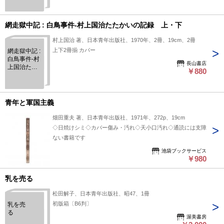
網走獄中記 : 白鳥事件-村上国治たたかいの記録 上・下
村上国治 著、日本青年出版社、1970年、2冊、19cm、2冊
上下2冊揃 カバー
網走獄中記 :
白鳥事件-村
長山書店
上国治たた
￥880
かいの記
録 上・下
青年と軍国主義
畑田重夫 著、日本青年出版社、1971年、272p、19cm
◇日焼けシミ◇カバー傷み・汚れ◇天小口汚れ◇通読には支障
ない書籍です
池袋ブックサービス
￥980
乳を売る
松田解子、日本青年出版社、昭47、1冊
初版箱〔B6判〕
乳を売
る
渥美書房