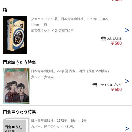
狼
タカクラ・テル 著、日本青年出版社、1971年、246p、
19cm、1冊
函背薄くヤケ 初版 定価760円
あしび文庫
￥500
門倉詇うたう詩集
日本青年出版社、220p 図 肖像、四六（厚さ3cm以内）
少シミ・少傷み
リサイクルブック
￥500
門倉〓うたう詩集
日本青年出版社、1972年、19cm、1冊
カバー。経年のヤケ・汚れ有。
門倉〓うた
う詩集