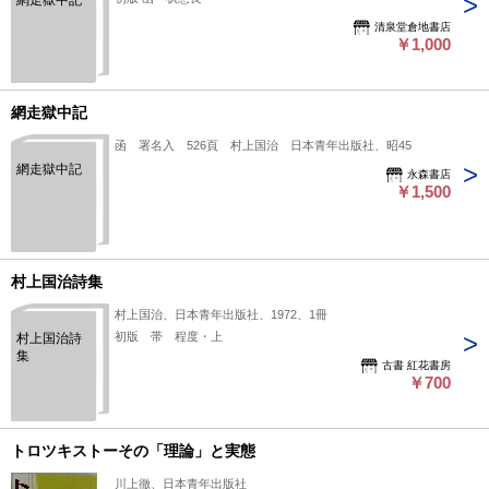
網走獄中記
清泉堂倉地書店
￥1,000
網走獄中記
函 署名入 526頁 村上国治 日本青年出版社、昭45
網走獄中記
永森書店
￥1,500
村上国治詩集
村上国治、日本青年出版社、1972、1冊
初版 帯 程度・上
村上国治詩
集
古書 紅花書房
￥700
トロツキストーその「理論」と実態
川上徹、日本青年出版社