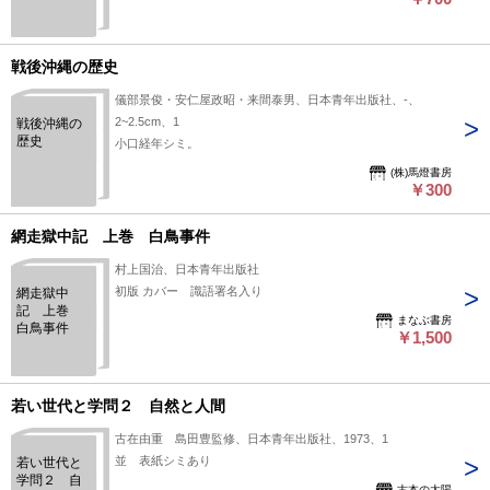
戦後沖縄の歴史
儀部景俊・安仁屋政昭・来間泰男、日本青年出版社、-、
2~2.5cm、1
戦後沖縄の
歴史
小口経年シミ。
(株)馬燈書房
￥300
網走獄中記 上巻 白鳥事件
村上国治、日本青年出版社
初版 カバー 識語署名入り
網走獄中
記 上巻
まなぶ書房
白鳥事件
￥1,500
若い世代と学問２ 自然と人間
古在由重 島田豊監修、日本青年出版社、1973、1
並 表紙シミあり
若い世代と
学問２ 自
古本の太陽