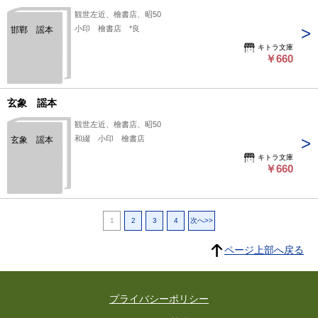
観世左近、檜書店、昭50
小印 檜書店 *良
邯鄲 謡本
キトラ文庫
￥660
玄象 謡本
観世左近、檜書店、昭50
和綴 小印 檜書店
玄象 謡本
キトラ文庫
￥660
1
2
3
4
次へ>>
ページ上部へ戻る
プライバシーポリシー