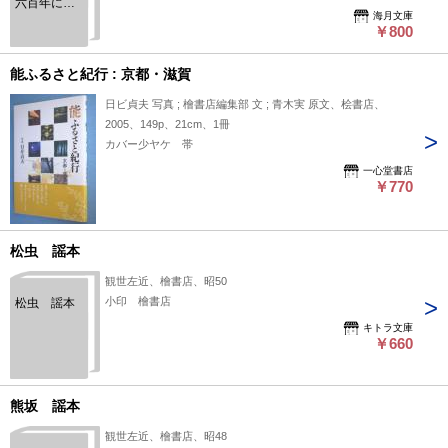
六百年に寄
海月文庫
せる諸家随
￥800
筆集
能ふるさと紀行 : 京都・滋賀
日ビ貞夫 写真 ; 檜書店編集部 文 ; 青木実 原文、桧書店、
2005、149p、21cm、1冊
カバー少ヤケ 帯
一心堂書店
￥770
松虫 謡本
観世左近、檜書店、昭50
小印 檜書店
松虫 謡本
キトラ文庫
￥660
熊坂 謡本
観世左近、檜書店、昭48