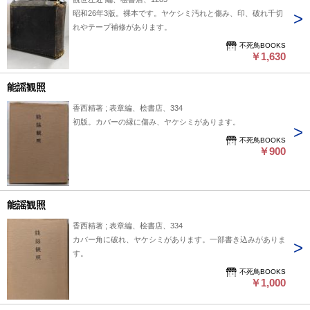
昭和26年3版。裸本です。ヤケシミ汚れと傷み、印、破れ千切
れやテープ補修があります。
不死鳥BOOKS
￥1,630
能謡観照
香西精著 ; 表章編、桧書店、334
初版。カバーの縁に傷み、ヤケシミがあります。
不死鳥BOOKS
￥900
能謡観照
香西精著 ; 表章編、桧書店、334
カバー角に破れ、ヤケシミがあります。一部書き込みがありま
す。
不死鳥BOOKS
￥1,000