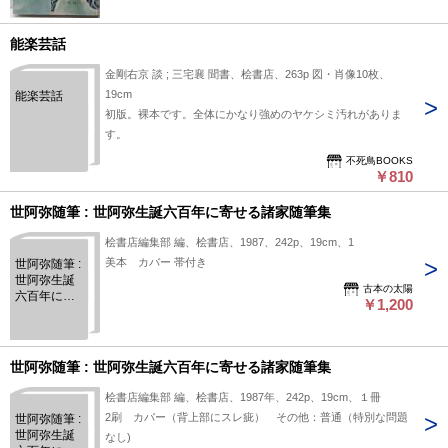
能楽芸話
金剛右京 談 ; 三宅襄 聞書、桧書店、263p 図・肖像10枚、
19cm
能楽芸話
初版。裸本です。全体にかなり強めのヤケシミ汚れがありま
す。
不死鳥BOOKS
￥810
世阿弥随筆 : 世阿弥生誕六百年に寄せる諸家随筆集
桧書店編集部 編、桧書店、1987、242p、19cm、1
美本 カバー 帯付き
世阿弥随筆 :
世阿弥生誕
古本の太陽
六百年に寄
￥1,200
せる諸家随
筆集
世阿弥随筆 : 世阿弥生誕六百年に寄せる諸家随筆集
桧書店編集部 編、桧書店、1987年、242p、19cm、１冊
2刷 カバー（背上部にスレ疵） その他：普通（特別な問題
世阿弥随筆 :
世阿弥生誕
なし)