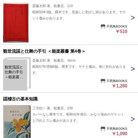
斎藤太郎 著、桧書店、110
昭和50年3版。裸本です。見返しに剥がし跡があります。ヤケ
シミ傷みがあります。
不死鳥BOOKS
￥510
観世流謡と仕舞の手引 ＜能楽叢書 第4巻＞
斎藤太郎 著、桧書店、16cm
昭和57年増補6版。裸本です。ヤケと傷み、角に折れがありま
観世流謡と
仕舞の手引
す。
＜能楽叢書
不死鳥BOOKS
第4巻＞
￥1,280
謡稽古の基本知識
三宅秔一 著、桧書店、239
カバーなし裸本です。昭和41年発行。かなり強めのヤケシミ
と汚れとスレ傷みがあります。
不死鳥BOOKS
￥1,090