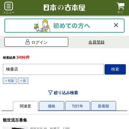
かご
メニュー
会員登録
ログイン
3496件
検索結果
+ 初版
+ 揃
絞り込み検索
関連度
価格
刊行年
新着順
観世流百番集
観世左近 編、桧書店、1285