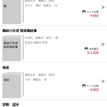
観世左近、檜書店、昭40
少ヤケ 蔵印 檜書店 *並
融
キトラ文庫
￥660
義経の生涯 能楽義経像
田居尚、檜書店、昭53、1冊
田居尚 檜書店 帯函
義経の生涯
能楽義経像
金井書店
￥1,500
佛原
観世左近、檜書店、昭60
小印 檜書店 *良
佛原
キトラ文庫
￥660
邯鄲 謡本