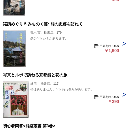
謡蹟めぐり 5 みちのく篇: 能の史跡を訪ねて
青木 実、桧書店、179
多少ヤケシミがあります。
不死鳥BOOKS
￥1,900
写真とルポで訪ねる京都能と花の旅
林 望、檜書店、117
帯はありません。ヤケ汚れ傷みがあります。
不死鳥BOOKS
￥390
初心者問答<能楽叢書 第3巻>