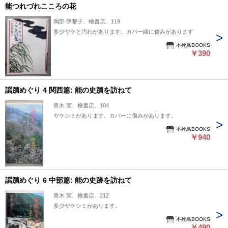
能つれづれこころの花
岡部 伊都子、檜書店、119
多少ヤケと汚れがあります。カバー縁に傷みがあります
不死鳥BOOKS
￥390
謡蹟めぐり 4 関西篇: 能の史蹟を訪ねて
青木 実、檜書店、184
ヤケシミがあります。カバーに傷みがあります。
不死鳥BOOKS
￥940
謡蹟めぐり 6 中部篇: 能の史跡を訪ねて
青木 実、檜書店、212
多少ヤケシミがあります。
不死鳥BOOKS
￥490