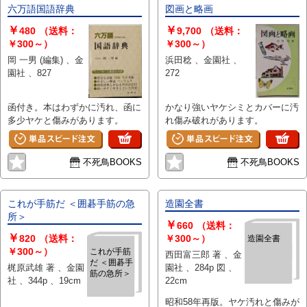
六万語国語辞典
図画と略画
￥
￥
480
（送料：
9,700
（送料：
￥300～）
￥300～）
岡 一男 (編集) 、金
浜田稔 、金園社 、
園社 、827
272
函付き。本はわずかに汚れ、函に
かなり強いヤケシミとカバーに汚
多少ヤケと傷みがあります。
れ傷み破れがあります。
不死鳥BOOKS
不死鳥BOOKS
これが手筋だ ＜囲碁手筋の急
造園全書
所＞
￥
660
（送料：
￥
820
（送料：
￥300～）
造園全書
￥300～）
これが手筋
西田富三郎 著 、金
だ ＜囲碁手
梶原武雄 著 、金園
園社 、284p 図 、
筋の急所＞
社 、344p 、19cm
22cm
昭和58年再版。ヤケ汚れと傷みが