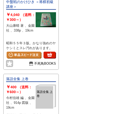
中盤戦のかけひき ＜将棋初級
講座＞
￥
4,040
（送料：
￥300～）
大山康晴 著 、金園
社 、338p 、19cm
昭和５５年３版。かなり強めのヤ
ケシミとスレ汚れがあります。
不死鳥BOOKS
落語全集 上巻
￥
400
（送料：
￥600～）
落語全集 上
巻
今村信雄 編 、金園
社 、914p 図版 、
19cm