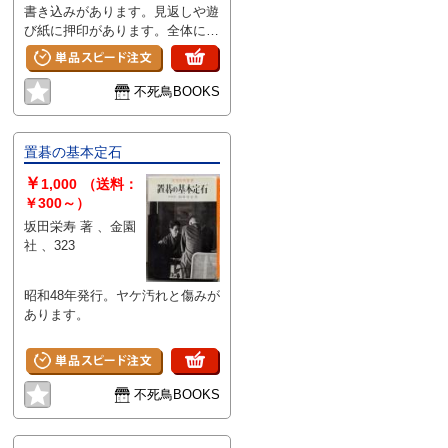
書き込みがあります。見返しや遊
び紙に押印があります。全体に強
いヤケ汚れ、スレ傷みがありま
す。
不死鳥BOOKS
置碁の基本定石
￥
1,000
（送料：
￥300～）
坂田栄寿 著 、金園
社 、323
昭和48年発行。ヤケ汚れと傷みが
あります。
不死鳥BOOKS