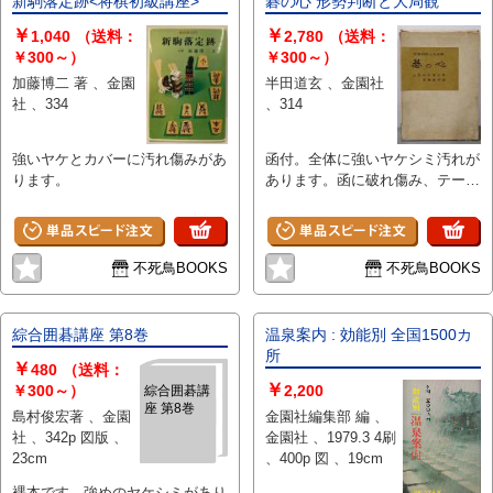
新駒落定跡<将棋初級講座>
碁の心 形勢判断と大局観
￥
￥
1,040
（送料：
2,780
（送料：
￥300～）
￥300～）
加藤博二 著 、金園
半田道玄 、金園社
社 、334
、314
強いヤケとカバーに汚れ傷みがあ
函付。全体に強いヤケシミ汚れが
ります。
あります。函に破れ傷み、テープ
で補修があります。余白地に剥が
し跡、ページに開き割れがありま
す。
不死鳥BOOKS
不死鳥BOOKS
綜合囲碁講座 第8巻
温泉案内 : 効能別 全国1500カ
所
￥
480
（送料：
￥
￥300～）
2,200
綜合囲碁講
座 第8巻
島村俊宏著 、金園
金園社編集部 編 、
社 、342p 図版 、
金園社 、1979.3 4刷
23cm
、400p 図 、19cm
裸本です。強めのヤケシミがあり