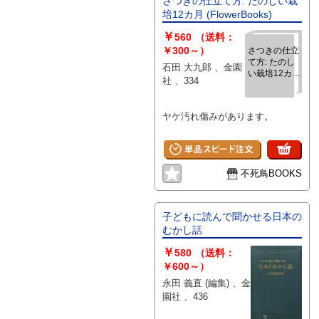
さつきの仕立て方: たのしい栽
培12カ月 (FlowerBooks)
￥
560
（送料：
￥300～）
さつきの仕立
て方: たのし
石田 大九郎 、金園
い栽培12カ月
社 、334
(FlowerBooks)
ヤケ汚れ傷みがあります。
不死鳥BOOKS
子どもに読んで聞かせる日本の
むかし話
￥
580
（送料：
￥600～）
永田 義直 (編集) 、金
園社 、436