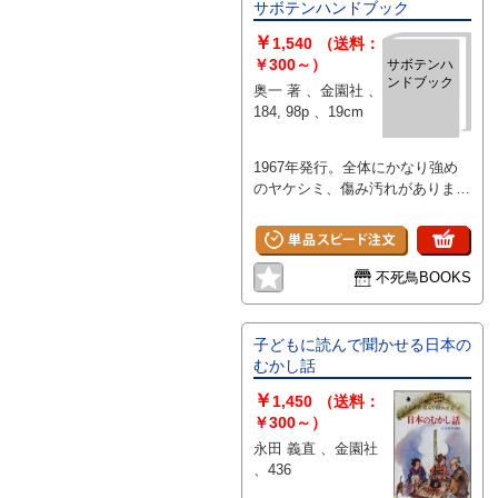
サボテンハンドブック
￥
1,540
（送料：
￥300～）
サボテンハ
ンドブック
奥一 著 、金園社 、
184, 98p 、19cm
1967年発行。全体にかなり強め
のヤケシミ、傷み汚れがありま
す。
不死鳥BOOKS
子どもに読んで聞かせる日本の
むかし話
￥
1,450
（送料：
￥300～）
永田 義直 、金園社
、436