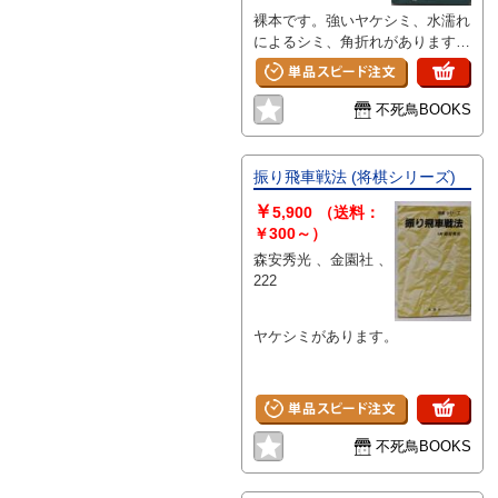
裸本です。強いヤケシミ、水濡れ
によるシミ、角折れがあります。
表紙にスレ傷みがあります。
不死鳥BOOKS
振り飛車戦法 (将棋シリーズ)
￥
5,900
（送料：
￥300～）
森安秀光 、金園社 、
222
ヤケシミがあります。
不死鳥BOOKS