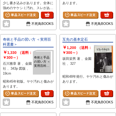
少し書き込みがあります。全体に
あります。
強めのヤケシミ汚れ、スレがあり
ます。カバーに傷み、縁に破れが
あります。
不死鳥BOOKS
不死鳥BOOKS
奇術と手品の習い方 ＜実用百
互先の基本定石
科選書＞
￥
1,200
（送料：
￥
1,330
（送料：
￥300～）
￥300～）
奇術と手品
坂田栄男 著 、金園
の習い方 ＜
石川雅章 著 、金園
社 、327
実用百科選
社 、343p 図版 、
書＞
19cm
昭和48年発行。ヤケ汚れと傷みが
昭和45年初版。ヤケ汚れと傷みが
あります。
あります。
不死鳥BOOKS
不死鳥BOOKS