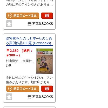
の地に赤のライン引きがありま
す。
不死鳥BOOKS
詰将棋をたのしむ本─たのしめ
る実例作品180題 (Howbooks)
￥
2,380
（送料：
￥300～）
村山隆治 、金園社 、
279
全体に強めのヤケシミ汚れ、スレ
傷みがあります。地に印がありま
す。少しタバコ臭があります。
不死鳥BOOKS