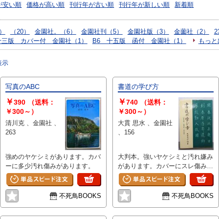
が安い順
価格が高い順
刊行年が古い順
刊行年が新しい順
新着順
2）
（20）
金園社。（6）
金園社刊（5）
金園社版（3）
金薗社（2）
2
十三版 カバー付 金園社（1）
B6 十五版 函付 金園社（1）
もっと
表示
写真のABC
書道の学び方
￥
￥
390
（送料：
740
（送料：
￥300～）
￥300～）
清川克 、金園社 、
大貫 思水 、金園社
263
、156
強めのヤケシミがあります。カバ
大判本。強いヤケシミと汚れ嫌み
ーに多少汚れ傷みがあります。
があります。カバーにスレ傷みが
あります。
不死鳥BOOKS
不死鳥BOOKS