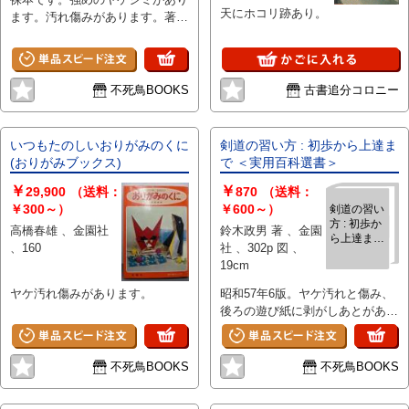
天にホコリ跡あり。
ます。汚れ傷みがあります。著者
略歴ページに剥がし跡がありま
す。
不死鳥BOOKS
古書追分コロニー
いつもたのしいおりがみのくに
剣道の習い方 : 初歩から上達ま
(おりがみブックス)
で ＜実用百科選書＞
￥
￥
29,900
（送料：
870
（送料：
￥300～）
￥600～）
剣道の習い
方 : 初歩か
高橋春雄 、金園社
鈴木政男 著 、金園
ら上達まで
、160
社 、302p 図 、
＜実用百科
19cm
選書＞
ヤケ汚れ傷みがあります。
昭和57年6版。ヤケ汚れと傷み、
後ろの遊び紙に剥がしあとがあり
ます。
不死鳥BOOKS
不死鳥BOOKS