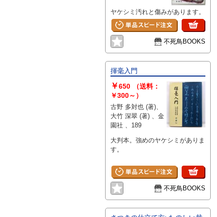
ヤケシミ汚れと傷みがあります。
不死鳥BOOKS
揮毫入門
￥
650
（送料：
￥300～）
古野 多対也 (著)、
大竹 深翠 (著) 、金
園社 、189
大判本。強めのヤケシミがありま
す。
不死鳥BOOKS