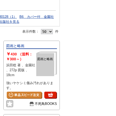
30128（1）
B6 カバー付 金園社
出版社を見る
表示件数：
件
図画と略画
￥
430
（送料：
￥300～）
図画と略画
浜田稔 著 、金園社
、272p 図版 、
18cm
強いヤケシミ傷み汚れがありま
す。
不死鳥BOOKS