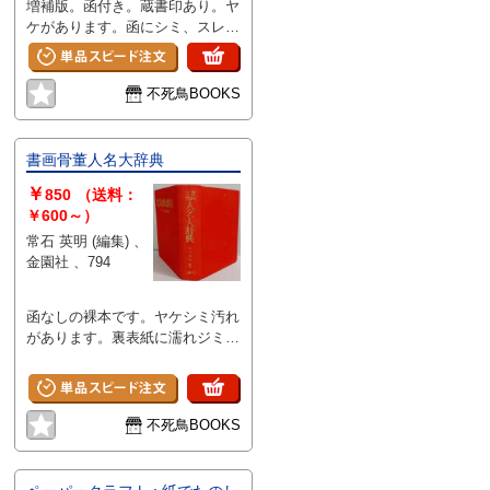
増補版。函付き。蔵書印あり。ヤ
ケがあります。函にシミ、スレ汚
れと背にヘコミ、縁角に傷みがあ
ります。天地小口にシミがありま
す。
不死鳥BOOKS
書画骨董人名大辞典
￥
850
（送料：
￥600～）
常石 英明 (編集) 、
金園社 、794
函なしの裸本です。ヤケシミ汚れ
があります。裏表紙に濡れジミが
あります。1989年8版。
不死鳥BOOKS