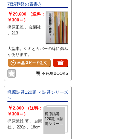
冠婚葬祭の表書き
￥
29,600
（送料：
￥300～）
楢原正麗 、金園社
、213
大型本。シミとカバーの縁に傷み
があります。
不死鳥BOOKS
梶原詰碁120題 ＜詰碁シリーズ
＞
￥
2,800
（送料：
￥300～）
梶原詰碁
120題 ＜詰
梶原武雄 著 、金園
碁シリーズ
社 、220p 、18cm
＞