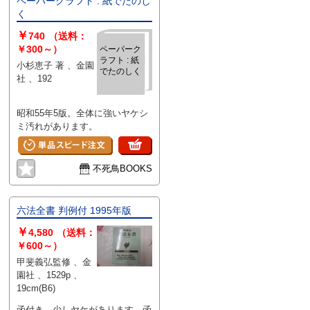
ペーパークラフト : 紙でたのし
く
￥
740
（送料：
￥300～）
ペーパーク
ラフト : 紙
小杉恵子 著 、金園
でたのしく
社 、192
昭和55年5版。全体に強いヤケシ
ミ汚れがあります。
不死鳥BOOKS
六法全書 判例付 1995年版
￥
4,580
（送料：
￥600～）
甲斐義弘監修 、金
園社 、1529p 、
19cm(B6)
函付き。少しヤケがあります。函