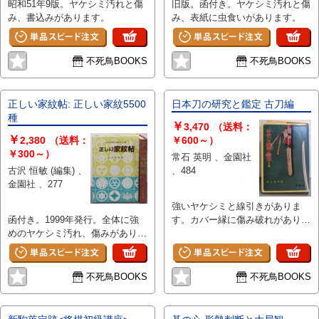
昭和51年9版。ヤケシミ汚れと傷
旧版。函付き。ヤケシミ汚れと傷
み、書込みがあります。
み、表紙に虫食いがあります。
不死鳥BOOKS
不死鳥BOOKS
正しい家紋帖: 正しい家紋5500
日本刀の研究と鑑定 古刀編
種
￥
3,470
（送料：
￥
2,380
（送料：
￥600～）
￥300～）
常石 英明 、金園社
古沢 恒敏 (編集) 、
、484
金園社 、277
強いヤケシミと線引きがありま
函付き。1999年発行。全体に強
す。カバー縁に傷み破れがありま
めのヤケシミ汚れ、傷みがありま
す。
す。
不死鳥BOOKS
不死鳥BOOKS