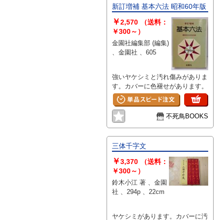
新訂増補 基本六法 昭和60年版
￥
2,570
（送料：
￥300～）
金園社編集部 (編集)
、金園社 、605
強いヤケシミと汚れ傷みがありま
す。カバーに色褪せがあります。
不死鳥BOOKS
三体千字文
￥
3,370
（送料：
￥300～）
鈴木小江 著 、金園
社 、294p 、22cm
ヤケシミがあります。カバーに汚