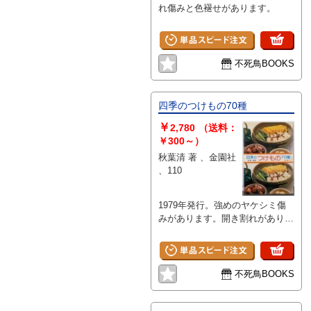
れ傷みと色褪せがあります。
不死鳥BOOKS
四季のつけもの70種
￥
2,780
（送料：
￥300～）
秋葉清 著 、金園社
、110
1979年発行。強めのヤケシミ傷
みがあります。開き割れがありま
す。
不死鳥BOOKS