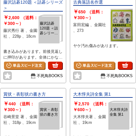
藤沢詰碁120題 ＜詰碁シリーズ
古典落語名作選
＞
￥
650
（送料：
￥
2,600
（送料：
￥300～）
￥300～）
藤沢詰碁
富田宏編 、金園社
120題 ＜詰
藤沢秀行 著 、金園
、273
碁シリーズ
社 、228p 、18cm
＞
ヤケ汚れ傷みがあります。
書き込みがあります。前後見返し
に押印があります。全体にかなり
強めのヤケ汚れ、傷みがありま
す。角に折れのあるページがあり
ます。
不死鳥BOOKS
不死鳥BOOKS
賞状・表彰状の書き方
大木惇夫詩全集 第1
￥
￥
440
（送料：
2,570
（送料：
￥300～）
￥600～）
賞状・表彰
大木惇夫詩
状の書き方
全集 第1
谷崎景堂 著 、金園
大木惇夫著 、金園
社 、318p 、19cm
社 、19cm