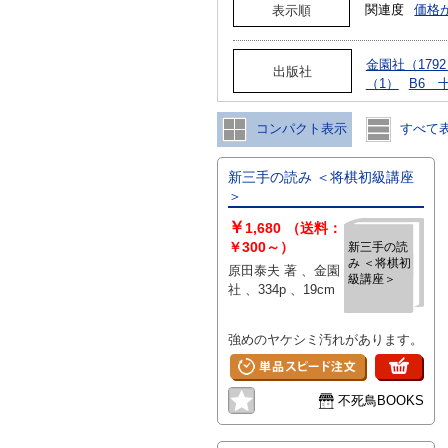
関連度
価格
表示順
金園社（179
出版社
（1）
B6 
コンパクト表示
すべて
新三手の読み ＜将棋初級講座
＞
￥
1,680
（送料：
￥300～）
新三手の読
み ＜将棋初
原田泰夫 著 、金園
級講座＞
社 、334p 、19cm
強めのヤケシミ汚れがあります。
不死鳥BOOKS