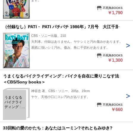
ます。
不死鳥BOOKS
￥1,790
（付録なし）PATI・ PATI パチパチ 1986年」7月号 大江千里
CBS・ソニー出版、210
大判本。付録はありません。ヤケシミと汚れ傷みがあります。
表紙に強いシミ汚れ、傷み、角に千切れがあります。
不死鳥BOOKS
￥1,300
うまくなるバイクライディング : バイクを自在に乗りこなす法
＜CBS/Sony books＞
神谷忠 著、CBS・ソニー、205p、19cm
ヤケ、天地小口にスレ汚れがあります。
うまくなる
バイクライ
不死鳥BOOKS
ディング : バ
￥660
イクを自在
に乗りこな
す法 ＜
CBS/Sony
33回転の愛のかたち : あなたはユーミン?それともみゆき?
books＞