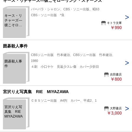
キース・リチャーズ―彼こそローリング・ストーンズ
バーバラ・シャロン、CBS・ソニー出版、昭63
CBS・ソニー出版 *良
キース・リ
チャーズ―
キトラ文庫
彼こそロー
￥990
リング・ス
トーンズ
囲碁殺人事件
CBSソニー出版 竹本健治、CBSソニー出版 竹本健治、
1980
囲碁殺人事
件
４刷 小口ヤケ 見返少スレ傷 カバー少折目
吉田書店
￥800
宮沢りえ写真集 RIE MIYAZAWA
ＣＢＳソニー出版 A4判 カバー、平成2、1
宮沢りえ写
大野書店
真集 RIE
￥3,000
MIYAZAWA