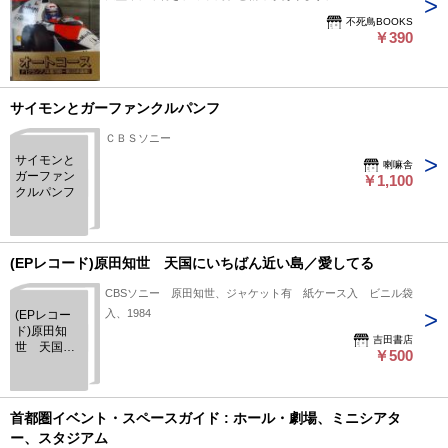
不死鳥BOOKS
￥390
サイモンとガーファンクルパンフ
ＣＢＳソニー
サイモンと
喇嘛舎
ガーファン
￥1,100
クルパンフ
(EPレコード)原田知世 天国にいちばん近い島／愛してる
CBSソニー 原田知世、ジャケット有 紙ケース入 ビニル袋
入、1984
(EPレコー
ド)原田知
吉田書店
世 天国に
￥500
いちばん近
い島／愛し
てる
首都圏イベント・スペースガイド : ホール・劇場、ミニシアタ
ー、スタジアム