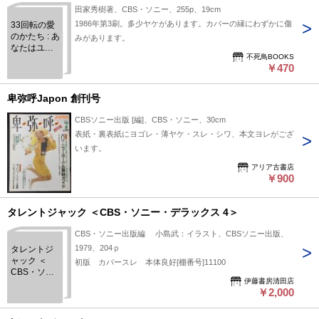
田家秀樹著、CBS・ソニー、255p、19cm
1986年第3刷。多少ヤケがあります。カバーの縁にわずかに傷
33回転の愛
のかたち : あ
みがあります。
なたはユー
不死鳥BOOKS
ミン?それと
￥470
もみゆき?
卑弥呼Japon 創刊号
CBSソニー出版 [編]、CBS・ソニー、30cm
表紙・裏表紙にヨゴレ・薄ヤケ・スレ・シワ、本文ヨレがござ
います。
アリア古書店
￥900
タレントジャック ＜CBS・ソニー・デラックス 4＞
CBS・ソニー出版編 小島武：イラスト、CBSソニー出版、
1979、204ｐ
タレントジ
ャック ＜
初版 カバースレ 本体良好[棚番号]11100
CBS・ソニ
伊藤書房清田店
ー・デラッ
￥2,000
クス 4＞