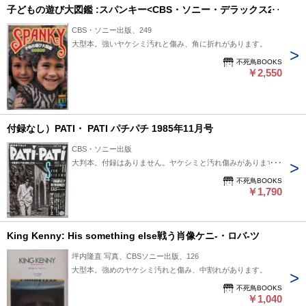
子どもの遊び大図鑑 :スパンキー<CBS・ソニー・デラックス2>
CBS・ソニー出版、249
大型本。強いヤケシミ汚れと傷み、角に折れがあります。
不死鳥BOOKS
￥2,550
付録なし）PATI・ PATI パチパチ 1985年11月号
CBS・ソニー出版
大判本。付録はありません。ヤケシミと汚れ傷みがあります。
不死鳥BOOKS
￥1,790
King Kenny: His something else戦う肖像ケニ-・ロバ-ツ
坪内隆直 写真、CBSソニー出版、126
大型本。強めのヤケシミ汚れと傷み、中割れがあります。
不死鳥BOOKS
￥1,040