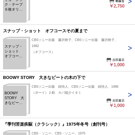
喇嘛舎
ク・テープ
￥2,750
６枚オリカ
タログ
スナップ・ショット オフコースその夏まで
CBSソニー出版 藤沢映子、CBSソニー出版 藤沢映子、
1982
スナップ・
ショット
（オフコース）
オフコース
吉田書店
その夏まで
￥1,000
BOOWY STORY 大きなビートの木の下で
CBSソニー出版 紺待人、CBSソニー出版 紺待人、1986
（ボーイ）２刷 カバ端少イタミ
BOOWY
STORY 大
吉田書店
きなビート
￥1,000
の木の下で
『季刊苦楽疾駆（クラシック）』1975年冬号（創刊号）
CBS・ソニー、CBS・ソニー、1975