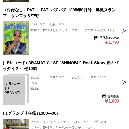
（付録なし）PATI・ PATI パチパチ 1985年9月号 爆風スラン
プ サンプラザ中野
CBS・ソニー出版、185
大判本。付録はありません。ヤケシミと汚れ傷みがあります。
不死鳥BOOKS
￥1,790
(LPレコード) DRAMATIC 1ST “SHINOBU” Rock Show 夏のパ
ラダイス～ 他10曲
坂上忍 ＣＢＳソニー、坂上忍 ＣＢＳソニー、
1984
(LPレコー
ド)
歌詞有
DRAMATIC
吉田書店
1ST
￥1,000
“SHINOBU”
Rock Show
夏のパラダ
F1グランプリ年鑑 (1989―90)
イス～ 他10
曲
バベル・インタ-ナショナル、CBS・ソニー出版、231
大型本。帯付き。ヤケ汚れと傷みがあります。