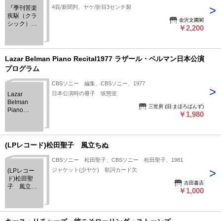
4頁/新聞判、ヤケ/折目3センチ裂
『季刊苦楽
疾駆（クラ
金沢文圃閣
シック）』
￥2,200
1975年冬号
（創刊号）
Lazar Belman Piano Recital1977 ラザール・ベルマン日本公演
プログラム
CBSソニー 編集、CBSソニー、1977
日本公演時の冊子 状態並
Lazar
Belman
三世房 (旧:まほろばんず)
Piano
￥1,980
Recital1977
ラザール・
ベルマン日
本公演プロ
(LPレコード)松田聖子 風立ちぬ
グラム
CBSソニー 松田聖子、CBSソニー 松田聖子、1981
ジャケット(少ヤケ) 歌詞カード欠
(LPレコー
ド)松田聖
吉田書店
子 風立ち
￥1,000
ぬ