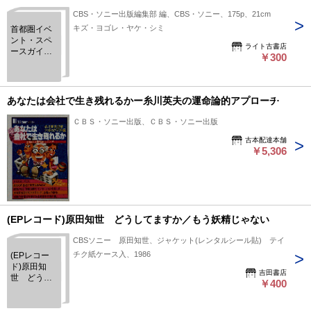
CBS・ソニー出版編集部 編、CBS・ソニー、175p、21cm
キズ・ヨゴレ・ヤケ・シミ
首都圏イベ
ント・スペ
ライト古書店
ースガイド :
￥300
ホール・劇
場、ミニシ
アター、ス
タジアム
あなたは会社で生き残れるかー糸川英夫の運命論的アプローチ
ＣＢＳ・ソニー出版、ＣＢＳ・ソニー出版
古本配達本舗
￥5,306
(EPレコード)原田知世 どうしてますか／もう妖精じゃない
CBSソニー 原田知世、ジャケット(レンタルシール貼) テイ
チク紙ケース入、1986
(EPレコー
ド)原田知
吉田書店
世 どうし
￥400
てますか／
もう妖精じ