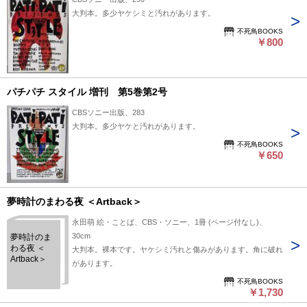
大判本。多少ヤケシミと汚れがあります。
不死鳥BOOKS
￥800
パチパチ スタイル 増刊 第5巻第2号
CBSソニー出版、283
大判本。多少ヤケと汚れがあります。
不死鳥BOOKS
￥650
夢時計のまわる夜 ＜Artback＞
永田萌 絵・ことば、CBS・ソニー、1冊 (ページ付なし)、
30cm
夢時計のま
わる夜 ＜
大判本。裸本です。ヤケシミ汚れと傷みがあります。角に破れ
Artback＞
があります。
不死鳥BOOKS
￥1,730