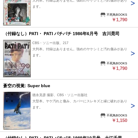
大判本。付録はありません。強めのヤケシミと汚れ傷みがあり
ます。
不死鳥BOOKS
￥1,790
（付録なし）PATI・ PATI パチパチ 1986年6月号 吉川晃司
CBS・ソニー出版、217
大判本。付録はありません。強めのヤケシミと汚れ傷みがあり
ます。
不死鳥BOOKS
￥1,790
蒼空の視覚: Super blue
徳永克彦 撮影、CBS・ソニー出版社
大型本。ヤケ汚れと傷み、カバーにスレキズと縁に破れがあり
ます。
不死鳥BOOKS
￥1,150