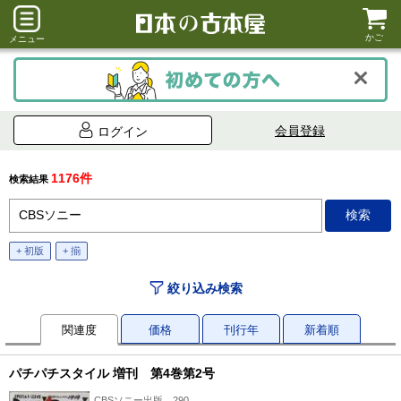
かご
メニュー
会員登録
ログイン
1176件
検索結果
+ 初版
+ 揃
絞り込み検索
関連度
価格
刊行年
新着順
パチパチスタイル 増刊 第4巻第2号
CBSソニー出版、290