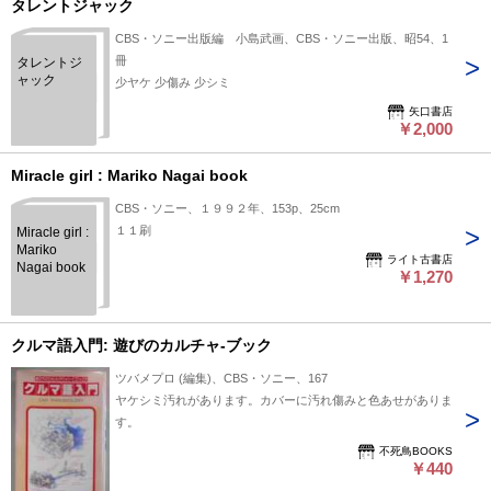
タレントジャック
CBS・ソニー出版編 小島武画、CBS・ソニー出版、昭54、1
冊
タレントジ
ャック
少ヤケ 少傷み 少シミ
矢口書店
￥2,000
Miracle girl : Mariko Nagai book
CBS・ソニー、１９９２年、153p、25cm
１１刷
Miracle girl :
Mariko
ライト古書店
Nagai book
￥1,270
クルマ語入門: 遊びのカルチャ-ブック
ツバメプロ (編集)、CBS・ソニー、167
ヤケシミ汚れがあります。カバーに汚れ傷みと色あせがありま
す。
不死鳥BOOKS
￥440