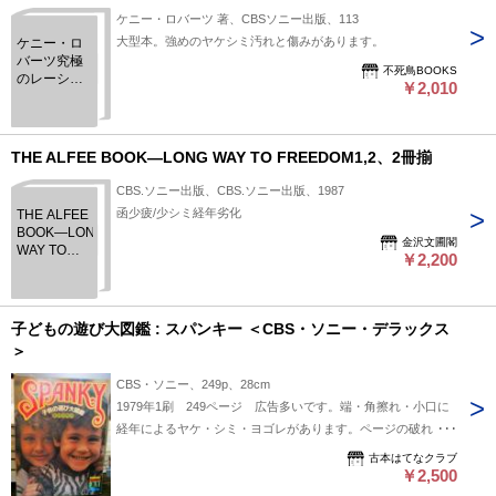
ケニー・ロバーツ 著、CBSソニー出版、113
大型本。強めのヤケシミ汚れと傷みがあります。
ケニー・ロ
バーツ究極
不死鳥BOOKS
のレーシン
￥2,010
グ・テクニ
ック:
KENNY
ROBERTS
THE ALFEE BOOK―LONG WAY TO FREEDOM1,2、2冊揃
RIDETO
WIN
CBS.ソニー出版、CBS.ソニー出版、1987
函少疲/少シミ経年劣化
THE ALFEE
BOOK―LONG
金沢文圃閣
WAY TO
￥2,200
FREEDOM1,2、
2冊揃
子どもの遊び大図鑑 : スパンキー ＜CBS・ソニー・デラックス
＞
CBS・ソニー、249p、28cm
1979年1刷 249ページ 広告多いです。端・角擦れ・小口に
経年によるヤケ・シミ・ヨゴレがあります。ページの破れ・書
き込み等はありません。梱包丁寧、迅速に東京都小金井市から
古本はてなクラブ
発送します。
￥2,500