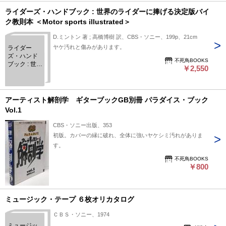
ゃない
ライダーズ・ハンドブック : 世界のライダーに捧げる決定版バイ
ク教則本 ＜Motor sports illustrated＞
D.ミントン 著 ; 高橋博樹 訳、CBS・ソニー、199p、21cm
ヤケ汚れと傷みがあります。
ライダー
ズ・ハンド
不死鳥BOOKS
ブック : 世界
￥2,550
のライダー
に捧げる決
定版バイク
教則本 ＜
アーティスト解剖学 ギターブックGB別冊 パラダイス・ブック
Motor sports
Vol.1
illustrated＞
CBS・ソニー出版、353
初版。カバーの縁に破れ、全体に強いヤケシミ汚れがありま
す。
不死鳥BOOKS
￥800
ミュージック・テープ ６枚オリカタログ
ＣＢＳ・ソニー、1974
ミュージッ