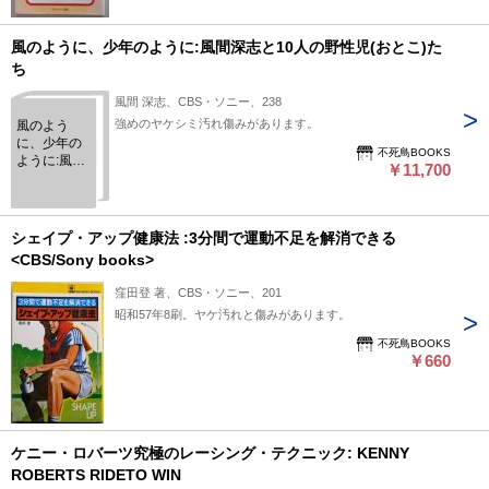
風のように、少年のように:風間深志と10人の野性児(おとこ)た
ち
風間 深志、CBS・ソニー、238
強めのヤケシミ汚れ傷みがあります。
風のよう
に、少年の
不死鳥BOOKS
ように:風間
￥11,700
深志と10人
の野性児(お
とこ)たち
シェイプ・アップ健康法 :3分間で運動不足を解消できる
<CBS/Sony books>
窪田登 著、CBS・ソニー、201
昭和57年8刷。ヤケ汚れと傷みがあります。
不死鳥BOOKS
￥660
ケニー・ロバーツ究極のレーシング・テクニック: KENNY
ROBERTS RIDETO WIN