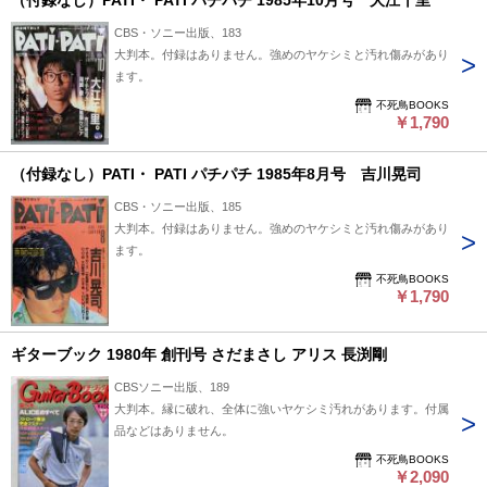
（付録なし）PATI・ PATI パチパチ 1985年10月号 大江千里
CBS・ソニー出版、183
大判本。付録はありません。強めのヤケシミと汚れ傷みがあり
ます。
不死鳥BOOKS
￥1,790
（付録なし）PATI・ PATI パチパチ 1985年8月号 吉川晃司
CBS・ソニー出版、185
大判本。付録はありません。強めのヤケシミと汚れ傷みがあり
ます。
不死鳥BOOKS
￥1,790
ギターブック 1980年 創刊号 さだまさし アリス 長渕剛
CBSソニー出版、189
大判本。縁に破れ、全体に強いヤケシミ汚れがあります。付属
品などはありません。
不死鳥BOOKS
￥2,090