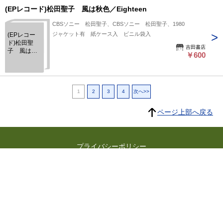
(EPレコード)松田聖子 風は秋色／Eighteen
CBSソニー 松田聖子、CBSソニー 松田聖子、1980
ジャケット有 紙ケース入 ビニル袋入
(EPレコー
ド)松田聖
吉田書店
子 風は秋
￥600
色／
Eighteen
1
2
3
4
次へ>>
ページ上部へ戻る
プライバシーポリシー
よくある質問
特定商取引に関する法律に基づく表記
東京都古書籍商業協同組合
所在地：東京都千代田区神田小川町3-22 東京古書会館内