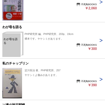
不死鳥BOOKS
￥2,060
わが母を語る
PHP研究所 編、PHP研究所、203p、19cm
裸本です。ヤケシミがあります。
わが母を語
る
不死鳥BOOKS
￥300
私のチャップリン
淀川長治 著、PHP研究所、257
ヤケシミよ傷みがあります。
不死鳥BOOKS
￥390
ソ連の対日戦略