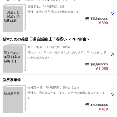
渡邉 哲也、PHP研究所、206
帯付。多少の使用感のみで概ね良好です。
「お金」と
「経済」の
不死鳥BOOKS
法則は歴史
￥390
から学べ!
(2020160524)
話すための英語 日常会話編 上下巻揃い ＜PHP新書＞
井上一馬 著、PHP研究所、18cm
2冊セット。マーカー線引きが少しあります。スレと汚れ、多
話すための
英語 日常会
少ヤケがあります。
話編 上下巻
不死鳥BOOKS
揃い ＜PHP
￥1,090
新書＞
新炭素革命
竹村真一 著、PHP研究所、254p、21cm
帯付き。汚れ傷みがあります。カバーの角縁に傷みがありま
新炭素革命
す。
不死鳥BOOKS
￥410