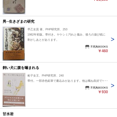
男─生きざまの研究
早乙女貢 著、PHP研究所、253
1982年初版。帯付き。ヤケシミ汚れと傷み、後ろの遊び紙に
剥がしあとがあります。
不死鳥BOOKS
￥460
飼い犬に腹を噛まれる
彬子女王、PHP研究所、240
帯付。一部赤色鉛筆で書込みがあります。他は概ね良好です。
不死鳥BOOKS
￥930
甘水岩