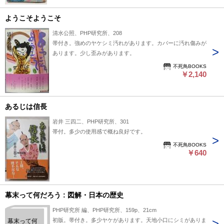
ようこそようこそ
清水公照、PHP研究所、208
帯付き。強めのヤケシミ汚れがあります。カバーに汚れ傷みが
あります。少し歪みがあります。
不死鳥BOOKS
￥2,140
あるじは信長
岩井 三四二、PHP研究所、301
帯付。多少の使用感で概ね良好です。
不死鳥BOOKS
￥640
幕末って何だろう : 図解・日本の歴史
PHP研究所 編、PHP研究所、159p、21cm
初版。帯付き。多少ヤケがあります。天地小口にシミがありま
幕末って何