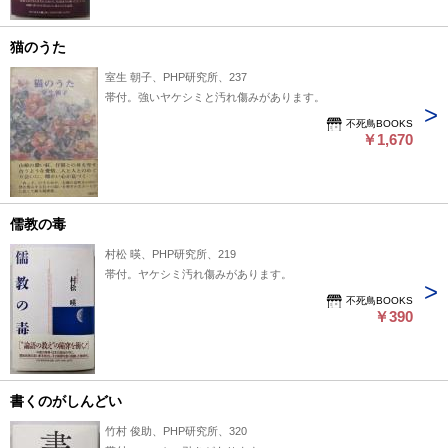
猫のうた
室生 朝子、PHP研究所、237
帯付。強いヤケシミと汚れ傷みがあります。
不死鳥BOOKS
￥1,670
儒教の毒
村松 暎、PHP研究所、219
帯付。ヤケシミ汚れ傷みがあります。
不死鳥BOOKS
￥390
書くのがしんどい
竹村 俊助、PHP研究所、320