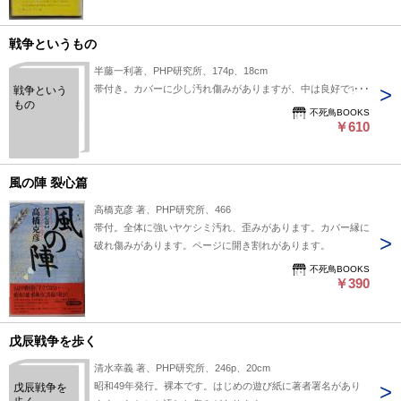
戦争というもの
半藤一利著、PHP研究所、174p、18cm
帯付き。カバーに少し汚れ傷みがありますが、中は良好です。
戦争という
もの
不死鳥BOOKS
￥610
風の陣 裂心篇
高橋克彦 著、PHP研究所、466
帯付。全体に強いヤケシミ汚れ、歪みがあります。カバー縁に
破れ傷みがあります。ページに開き割れがあります。
不死鳥BOOKS
￥390
戊辰戦争を歩く
清水幸義 著、PHP研究所、246p、20cm
昭和49年発行。裸本です。はじめの遊び紙に著者署名があり
戊辰戦争を