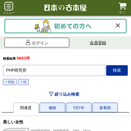
かご
メニュー
会員登録
ログイン
9683件
検索結果
+ 初版
+ 揃
絞り込み検索
関連度
価格
刊行年
新着順
美しい女性
PHP研究所編、PHP研究所、245p、19cm