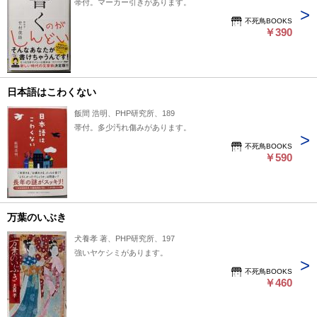
帯付。マーカー引きがあります。
不死鳥BOOKS
￥390
日本語はこわくない
飯間 浩明、PHP研究所、189
帯付。多少汚れ傷みがあります。
不死鳥BOOKS
￥590
万葉のいぶき
犬養孝 著、PHP研究所、197
強いヤケシミがあります。
不死鳥BOOKS
￥460