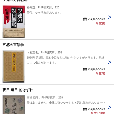
松井茂、PHP研究所、225
帯付。ヤケ汚れがあります。
不死鳥BOOKS
￥930
五感の言語学
内村直也、PHP研究所、259
1980年第1刷。天地小口などに強いヤケシミがあります。角縁
に少し傷みがあります。
不死鳥BOOKS
￥870
夜目 遠目 的はずれ
高橋 義孝、PHP研究所、229
帯はありません。全体に強いヤケシミと汚れ傷みがあります。
不死鳥BOOKS
￥21,100