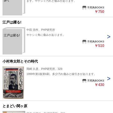
歩く
ます。ヤケシミ汚れと傷みがあります。
不死鳥BOOKS
￥750
江戸は躍る!
中田 浩作、PHP研究所
ヤケシミ角に傷みがあります。
江戸は躍る!
不死鳥BOOKS
￥510
小村寿太郎とその時代
岡崎 久彦、PHP研究所、329
1999年第1版第6刷。多少汚れ傷みと線引きがあります。
不死鳥BOOKS
￥430
とまどい関ヶ原