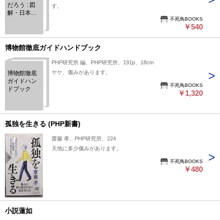
だろう : 図
す。
解・日本の
不死鳥BOOKS
歴史
￥540
博物館徹底ガイドハンドブック
PHP研究所 編、PHP研究所、191p、18cm
ヤケ、傷みがあります。
博物館徹底
ガイドハン
不死鳥BOOKS
ドブック
￥1,320
孤独を生きる (PHP新書)
齋藤 孝、PHP研究所、224
天地に多少傷みがあります。
不死鳥BOOKS
￥480
小説蓮如