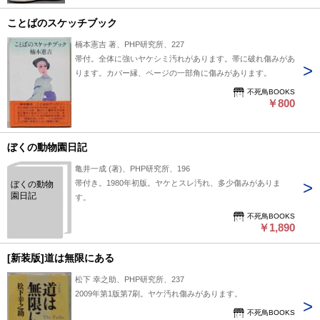
ことばのスケッチブック
楠本憲吉 著、PHP研究所、227
帯付。全体に強いヤケシミ汚れがあります。帯に破れ傷みがあ
ります。カバー縁、ページの一部角に傷みがあります。
不死鳥BOOKS
￥800
ぼくの動物園日記
亀井一成 (著)、PHP研究所、196
帯付き。1980年初版。ヤケとスレ汚れ、多少傷みがありま
ぼくの動物
園日記
す。
不死鳥BOOKS
￥1,890
[新装版]道は無限にある
松下 幸之助、PHP研究所、237
2009年第1版第7刷。ヤケ汚れ傷みがあります。
不死鳥BOOKS