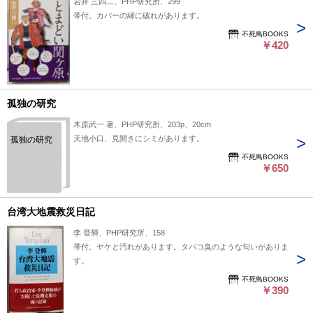
岩井 三四二、PHP研究所、299
帯付。カバーの縁に破れがあります。
不死鳥BOOKS
￥420
孤独の研究
木原武一 著、PHP研究所、203p、20cm
天地小口、見開きにシミがあります。
孤独の研究
不死鳥BOOKS
￥650
台湾大地震救災日記
李 登輝、PHP研究所、158
帯付。ヤケと汚れがあります。タバコ臭のような匂いがありま
す。
不死鳥BOOKS
￥390