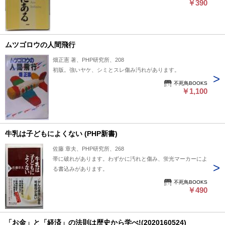
￥390
ムツゴロウの人間飛行
畑正憲 著、PHP研究所、208
初版。強いヤケ、シミとスレ傷み汚れがあります。
不死鳥BOOKS
￥1,100
牛乳は子どもによくない (PHP新書)
佐藤 章夫、PHP研究所、268
帯に破れがあります。わずかに汚れと傷み、蛍光マーカーによ
る書込みがあります。
不死鳥BOOKS
￥490
「お金」と「経済」の法則は歴史から学べ!(2020160524)