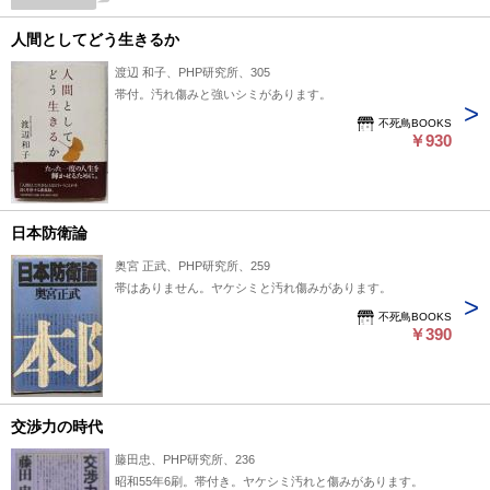
人間としてどう生きるか
渡辺 和子、PHP研究所、305
帯付。汚れ傷みと強いシミがあります。
不死鳥BOOKS
￥930
日本防衛論
奥宮 正武、PHP研究所、259
帯はありません。ヤケシミと汚れ傷みがあります。
不死鳥BOOKS
￥390
交渉力の時代
藤田忠、PHP研究所、236
昭和55年6刷。帯付き。ヤケシミ汚れと傷みがあります。