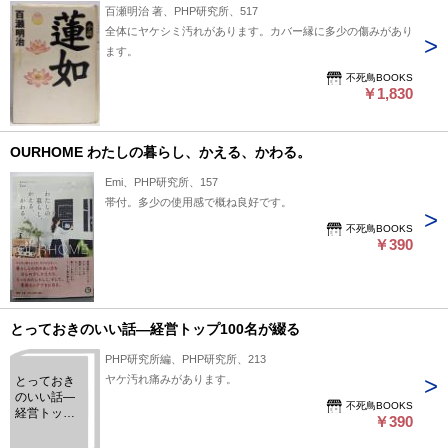
百瀬明治 著、PHP研究所、517
全体にヤケシミ汚れがあります。カバー縁に多少の傷みがあり
ます。
不死鳥BOOKS
￥1,830
OURHOME わたしの暮らし、かえる、かわる。
Emi、PHP研究所、157
帯付。多少の使用感で概ね良好です。
不死鳥BOOKS
￥390
とっておきのいい話―経営トップ100名が綴る
PHP研究所編、PHP研究所、213
ヤケ汚れ痛みがあります。
とっておき
のいい話―
不死鳥BOOKS
経営トップ
￥390
100名が綴る