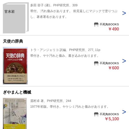
多田 容子 (著)、PHP研究所、309
帯付。 汚れ傷みがあります。 前見返しにマジックで塗りつぶ
甘水岩
し、著者署名があります。
不死鳥BOOKS
￥490
天使の辞典
トラ・アンジェリコ 訳編、PHP研究所、277, 11p
帯付き。ヤケ汚れと傷み、書き込みがあります。
不死鳥BOOKS
￥600
ぎやまんと機械
眉村卓 著、PHP研究所、244
1977年初版。帯付き。ヤケシミ汚れと傷みがあります。
不死鳥BOOKS
￥5,100