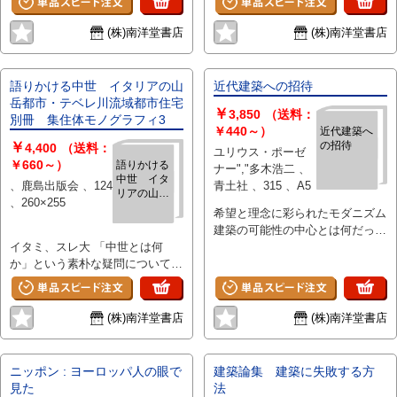
孝光建築研究所 ・ラ・マンチャ
戦 ユスツス・ダヒンデン ・忍
達也 ・伊東の週末住宅 内井昭
にて 八戸裕輔 ・ルポルタージ
の家 木島安史＋YAS都市研究所
ぶれど 「抑制の美学」 辻井喬
蔵建築設計事務所 ・建築家は何
ュ 日本建築界の断面(3)大設計事
(株)南洋堂書店
(株)南洋堂書店
・ROU 竹山実建築綜合研究所 ・
・現代建築をどうとらえるか「第
に責任をとれるか 山下和正 ・
務所のゆくえ 黒沢隆 ・アンケ
ヴィラ・サイプレス 木村誠之助
三世代の建築」菊竹清訓 江戸東
カジマビルの設計から施工へ
ート1968公募のお知らせ ・海外
総合計画事務所 ・ヴィッラ「K」
京博物館、川崎市市民ミュージア
高瀬隼彦 ・日本とアメリカの建
ネットワーク 吉阪隆正、近江
語りかける中世 イタリアの山
近代建築への招待
土岐新建築総合計画事務所 ・も
ム、田部美術館、出雲大社神こ
築工事の差異 奈良真光、岡本
栄、猪狩達夫、アメリカ視察団
岳都市・テベレ川流域都市住宅
￥
くせいのある家 アトリエ515A ・
殿、ベルナール・ビュフェ美術
和彦 ・ルポルタージュ 日本建築
・アーバンデザインノート 都市
3,850
（送料：
別冊 集住体モノグラフィ3
緑ヶ丘の家 長谷川逸子 ・青梅橋
館、軽井沢高輪美術館、熊本県伝
界の断面(10)東京の「地方建築
の解剖(8)アーバニティ 丹下研
￥440～）
近代建築へ
￥
の招待
の家 清家清＋デザインシステム
統工芸館、多摩田園都市展、今日
家」 近江栄
4,400
（送料：
究室 ・居住環境ノート 環境調整
ユリウス・ポーゼ
・鎌倉の家 清家清＋デザインシ
の造形展 建築＋美術、メタボリ
￥660～）
論 村上周三、貝塚昭光、安孫
語りかける
ナー","多木浩二 、
中世 イタ
ステム ・多摩プラーザの家 アト
ズム展 都市計画と都市生活、近
子義彦 ・ビルディング・エレメ
、鹿島出版会 、124
青土社 、315 、A5
リアの山岳
リエ R ・中内邸 渡辺豊和建築工
代茶室 茶の湯500年の造形展、
ントノート プレハブ効果指数
、260×255
都市・テベ
希望と理念に彩られたモダニズム
房 ・赤い家 保坂陽一郎建築研究
片岡球子展、ボーイング767型
松木一浩 ・構造計画ノート 鉄筋
レ川流域都
建築の可能性の中心とは何だった
所 ・渋谷邸 GRUPPE・KEN ・
機 機内インテリア、京都信用金
コンクリートはなぜ壊れたか
市住宅別
イタミ、スレ大 「中世とは何
のか。タウトからコルビュジェま
野村邸 毛利建築設計事務所 ・花
庫 本店計画、西武大津ショッピ
杉山英男 ・建築生産の近代化ノ
冊 集住体
か」という素朴な疑問についての
で、20世紀建築の現場を、同時代
林舎 渡辺武信設計室 ・風車 独楽
モノグラフ
ングセンター、渋谷西武ロフト
ート 建築生産近代化方策に関す
ィ3
パネル・ディスカッションをまと
人として目撃した建築家のみがな
蔵 ・東の舎 白沢宏規 ・家族の人
館、渋谷西武シード館、萩市庁
る建築審議会の第1次答申 岩
め、そこで提起された問題のひと
し得る貴重な証言。
数について 戸沼幸市 ・家という
舎、黒石ほるぷ子ども館、真野町
下秀男 ・デザイン・ボキャブラ
つの答えとしての論文を掲載。ま
舞台をめぐって 松本幸四郎、市
役場、弘前市社会福祉センター、
リィ ガラスのボキャブラリィ
(株)南洋堂書店
(株)南洋堂書店
た、中世が現代でも生活の中で息
川染五郎、木島安史、渡辺武信
法華ホテル東京計画、銀座TOTO
岡田新一 ・海外雑誌より 空気に
づいているイタリアの山岳都市
・ラ・マンチャの目 木島安史
パビリオン、銀座ヴァラン、銀座
よる構造 ・建築家と作品案
を、豊富な写真を掲載して解説し
テアトルビル
Angelo Mangiarotti 藤井博巳
ニッポン : ヨーロッパ人の眼で
建築論集 建築に失敗する方
た。 ■目次 巻頭論文「現代建築
・書評＜ユートピアだより ウイ
見た
法