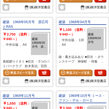
運動 藤井正一郎 ・造形の生態
リアコティ、水生物都市 アト
宿館曲学的建築評 毛綱モン太
学的考察序説 3 吉阪隆正 ・道
リエP+F ・特集 沖種郎1956-
・呼応の方法 人間拠点回復の建
(株)南洋堂書店
(株)南洋堂書店
の空間 平山忠治 ・特集:ブルー
1970 宮津市庁舎、旭洋印刷、
築 70年代の模索の中から 安藤
ス・ガフ 建築のオリジナリテ
城内学園 天照皇大神宮教本
忠雄 学園前総合開発計画競技
ィ ブルース・ガフ Bruce
部、京都市北部清掃工場 建築
設計 芦屋コミュニティセンタ
建築 1968年05月号 原広司
建築 1968年04月号
Goffと私 毛利武信 ガフに設
センター計画案 他
ー計画 コーヒー・ショップ
とRAS
￥
計を依頼して ジョー・D・プラ
2001 サッポロサインタワービ
1,100
（送料：
￥
イス 作品 プライス邸、コ
2,750
（送料：
ル アジミヤビル ホワイトト
￥440～）
建築
1968年04
ルモーガン邸、三角形の終末住
￥440～）
ンネル レストランシャトーブ
建築
、中外出版 、118
月号
1968年05
宅、海軍基地の教会 レソド
リヤン リラ・カンノ 閉ざさ
、中外出版 、A4
、A4
月号 原広
ベター邸、ガラスの教会、バーベ
れた箱 ・私達の中の大阪 渡辺
司とRAS
ンジャー邸、ウィルソン邸
豊和. 安藤忠雄 ・アイ・ビー・エ
線・書き込みあり ■目次 ・タウ
フランク邸、ポロック邸、ショッ
ム本社ビル 日建設計 三栖邦
表紙廻りイタミ ■目次 ・3つのパ
ンスケープ 神保町 ・特集 現
ピングセンター、ハイド邸
博、伊部宏、横田暉生、石福昭、
イパークラブ 鈴木美治、宮田節
代建築の動向:イギリス現代建築
ガーベ―邸、ブレイクリー邸、バ
鈴木光一 ・海外だより グラナダ
男 ・特集 原広司とRAS 全体
(4) イギリス現代建築とその周
ス邸、ペレッツ邸 ガフのこ
藪野健 ・壁のない学校 パーク
建築の試みとその行方 服部岑生
辺 4 民家 山下和正 コーリ
と、プライスのこと 谷川正己
ウェイ・プログラム AD
系譜 構成：三井所清典 作
ン・スィンジョン・ウィルソン
作品年譜・文献 作品 ・建築
NOV.1971より 平本健次 ・
(株)南洋堂書店
(株)南洋堂書店
品 I氏邸、川越市立霞ケ関小
オーエン・ルーダー・パートナ
家会館 進来廉 ・羽田さんの
「総合」という名の亡霊 「現代
学校、佐倉市立下志津小学校、慶
ーシップ カッソン、コンダー
家 吉中建築設計事務所 ・Uさん
の建築と都市」を読んで 太田
松幼稚園 Cybernetics City
&amp;パートナーズ ・特集 光吉
の家 長沼純一郎建築設計事務所
邦夫 ・室内建築情報 東京造形
建築 1969年11月号
建築 1969年10月号 ミース・
Space Poem-Linearな体験 対
健次作品と方法(II) 建築につい
・Nさんの家、Sさんの家 U建築
大学室内建築研究室 ・建築材料
ファン・デル・ローエ
￥
談：発見と演出－拡散した時代の
て 光吉健次 ・綱湖スケートセ
設計事務所 ・荷役機器の倉庫シ
1,650
（送料：
研究ノート(15) 早大建築材
￥
思想と現実の交信 一柳慧、原広
ンター 三沢浩研究室 ・神保町
ステム 平原直
￥440～）
3,300
（送料：
建築
料・施行研究室 ・札幌市庁舎