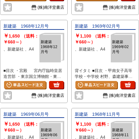
案 ・構想計画へのアプローチ 審
の家 日建設計工務大阪事務所 ・
・東京精密土浦工場 藤木忠
査評 西山夘三 ・構想計画への
K氏邸 坂倉準三建築研究所 ・海
善、益子義弘、黒川哲郎、山下泉
(株)南洋堂書店
(株)南洋堂書店
アプローチ 質疑応答 西山夘三
浜の家 吉村設計事務所 ・田園の
・グループ・プロジェクツ
・中店八勝館 堀口捨己、早川
家 東工大清家研究室 ・山荘・も
(4)TEAM VOS、DAM DAN、RU
正夫建築設計事務所 ・香雪記念
うびぃでぃっく 宮脇檀建築研究
・ラ・モザイク、書評 ・技術 工
新建築 1968年12月号
新建築 1969年02月号
病院 竹中工務店 ・名古屋商工
室 ・宍戸邸 鈴木恂建築設計事務
業生産部品とその問題点(3)鋼製
￥
￥
会議所 日建設計工務名古屋事
所 ・金子邸 大成建設 ・大西さん
雨戸 井口洋佑
1,650
（送料：
1,100
（送料：
務所 ・美鈴湖殉国学徒慰霊塔・
の家 福田良一建築設計事務所 ・
￥660～）
￥660～）
新建築
新建築
1968年12
1969年02
展望台 石川洋美建築計画研究
連階段の家 船越徹、松川淳子
、新建築社 、A4
、新建築社 、A4
月号
月号
室(芝浦工大) ・サントリー千歳工
・空間と思想の構造 篠原一男
場 安井建築設計事務所 ・日本
・設定から架設まで 宮脇檀 ・
バイリーン滋賀工場・第2工場
流動する空間 船越徹、松川淳
■目次 ・宮殿 宮内庁臨時皇居
背イタミ ■目次 ・甲南女子高等
海老原建築設計事務所 ・日本バ
子 ・都市住居へのアプローチ ・
造営部 ・東京国立博物館・東洋
学校・中学校 村野、森建築事務
イリーン滋賀工場全体計画概要
建築明治100年 第7章 様式論の系
館 谷口吉郎 ・象舎・東京都上
所 ・上野毛幼稚園 波多江研究室
青野直樹 ・日本バイリーン滋
譜 村松貞次郎、小能林宏城 ・
野動物園 東京芸術大学建築科
・埼玉銀行軽井沢寮 村田政真建
賀工場構造計画 山代敏郎 ・帝
波頭をとらえる 1967 アクロ・
・殖産相互銀行本店 日建設計
築設計事務所 ・四国物産本社
国ホテル フランク・ロイド・
コンサルタント、浜口隆一 ・北
(株)南洋堂書店
(株)南洋堂書店
工務 ・日本出版会館 佐藤武夫
水谷頴介、高月昭子 ・神戸製鋼
ライト ・帝国ホテルの保存 天
欧のアーバンデザインと建築2
設計事務所 ・矢吹町立統合中学
所健康保険組合中央体育館 竹
野太郎 ・復原を望む 稲垣栄
竹山実 ・海外雑誌より アアルト
校 波多江研究室 ・北軽井沢の
中工務店 ・善通寺市庁舎 佐藤
三 ・後世に残したい帝国ホテ
の作品 ・アンケート1966 ・デザ
新建築 1969年06月号
新建築 1968年11月号
山荘 建畠嘉門 ・千ヶ滝の家
武夫設計事務所 ・柏崎市民セン
ル 遠藤楽 ・帝国ホテルととも
イン・ボキャブラリィ ホール・
￥
￥
清家清 ・久ヶ原の家 難波
ター 石本建築事務所 ・建築に
に 斎藤寅郎 ・帝国ホテル旧館
1,650
（送料：
ロビー・ラウンジ・ギャラリー・
1,100
（送料：
俊作 ・UJISM FOR UNIVERSE
おける成長のシステム・五色山荘
清水一 ・生きつづける帝国ホ
￥660～）
ホワイエ 足立光章 ・デザイン
￥660～）
新建築
新建築
1969年06
1968年11
機能空間(生命体)の多次元進化論-
黒川紀章建築、都市設計事務
テル 田上義也 ・帝国ホテルの
ボキャブラリィ リミット・デザ
、新建築社 、A4
、新建築社 、A4