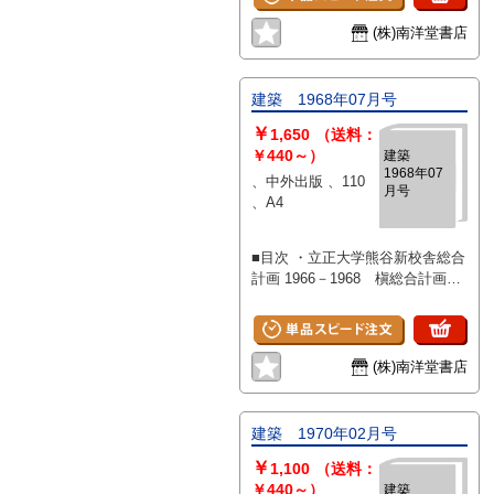
栄久庵憲司 ・異形の建築(その3)
奇館異感 3完 江戸三大奇館 2
(株)南洋堂書店
阪東霊場・笠森寺大悲閣 毛綱
モン太 異境へのくぐり抜け
巡礼パノラマ空間 石山修武 ・
建築 1968年07月号
建築的虚構 パラヂオとゲーテ
￥
平山忠治 ・日本の中世主義
1,650
（送料：
あるいは「都市」における建築の
￥440～）
建築
1968年07
光景 9 長谷川堯 ・建築の世紀
、中外出版 、110
月号
末 1 鈴木博之 ・未来の都市 3
、A4
・ラ・モザイク 未来の都市 テ
クノロジーと人口の競争 PRB
■目次 ・立正大学熊谷新校舎総合
平本健次 ・海外だより バリ
計画 1966－1968 槇総合計画事
ャドリード 藪野健 ・クレーに
務所 ・あるキャンパスライフの
おける多様なミクロコスモス
展開 立正大学広場に見る 渡
高儀進
辺武信、松川淳子、庄司和彦
行為と環境 渡辺武信 am7
(株)南洋堂書店
時ーpm7時のキャンパス 松川淳
子 舞台のために新しい脚本
を 保坂陽一郎 ・特集 現代建築
建築 1970年02月号
の動向:イギリス現代建築(7)
￥
GLC アンドーヴァの拡張によ
1,100
（送料：
って例証されたロンドンの生長問
￥440～）
建築