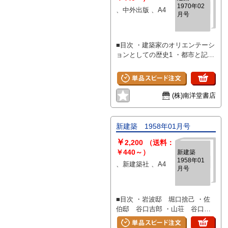
1970年02
題に対する解決法 Great
、中外出版 、A4
月号
London Council ピムリコの新
しい中学校、クリスタル・パレ
ス、ロイヤル・フェスティバル・
■目次 ・建築家のオリエンテーシ
ホール、クィーン・エリザベス・
ョンとしての歴史1 ・都市と記号
ホールとパーセル・ルーム ・2つ
論 マックス・ベンゼ ・ストラ
の工場 坂倉準三建築研究所
クチュラル・アプローチ 外山
高島屋工作所大阪工場、塩野義製
知徳 ・都市デザインの動向(1)
薬摂津工場 太郎爆発 ・若林角
佐々木隆文 ・ハーレムのスラ
栄ハイホーム RAS建築研究所
(株)南洋堂書店
ム・クリアランス、トロント計
・銀座ポールスタービル 黒川
画、ピラミッドシティー バッ
建設 川村欽一 ・松原屋 杉建
クミンスターフラー ・社会的、
築設計事務所
新建築 1958年01月号
心理的要求による環境形態の主要
￥
な変化 クリストファーアレク
2,200
（送料：
サンダー ・日本都市の教訓
￥440～）
新建築
1958年01
J.M.リチャーズ ・環状地域シス
、新建築社 、A4
月号
テム E.デュサール. T.クールハ
ス ・大石寺・正本堂計画 横山
公男、連合設計社 ・北欧の現代
■目次 ・岩波邸 堀口捨己 ・佐
建築 トイボ・コルホーネン モ
伯邸 谷口吉郎 ・山荘 谷口吉
ビル・ホーム 曽原国蔵 サニ
郎 ・本宅 谷口吉郎 ・小金井の
ーショア・モビル団地計画 後藤