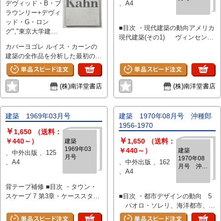
ア国立オペラハウス群／フランス
学校体育館 明星学苑／山崎
デヴィッド・B・ブ
、A4
文部省現代芸術センター／鉄のマ
学園第二、第三期／宝塚市立長尾
ラウンリー+デヴィ
ンション（第3スカイビル）／最
小学校 図書館 国立国会図
ッド・G・ロン
■目次 ・現代建築の動向アメリカ
高裁判所／三多摩砦（西田邸）／
書館 劇場及び公会堂 あや
グ","東京大学建築
現代建築(その1) ヴィンセン
龍の砦（嶺崎邸）／雪国の農家
め池円形大劇場／八尾市庁舎及び
学科香山研究室 、
カバーヨゴレ ルイス・カーンの
ト・クリング ・アメリカ現代建
（岩片邸）／日本万国博覧会本部
市民ホール／四天王寺会館 宗
デルファイ研究所
建築の全作品を分析した最初の包
築・第3の世代 伊東忠彦 ・ビ
ビル／北海道百年記念塔／日本ラ
教建築 金地院／讃岐金刀比
、450 、304×241
括的な文献。この本の主要な論文
ンセント・クリングの方法論
ンド観光開発／十里木の山荘（冨
羅宮鳥羽分社／立正交成会大聖堂
は、カーンの建築の様々な観点と
伊東忠彦 ・われわれはすべての
士門田邸）／井桁の家（蓑田邸）
病院建築 武蔵野赤十字病
時期に特に注目したもの。160ペ
ものを建築する Vincent G.
／糸魚川善導寺／自邸（渡邊洋治
院第三病棟／秩父宮記念産院
(株)南洋堂書店
(株)南洋堂書店
ージのカラー図版によるポートフ
Kling ・建築家の責務 Vincent
建築事務所ビル）
葛飾赤十字産院／津軽厚生病
ォリオとソーク生物化学研究所、
G. Kling ・作品 モンサント社
院 ホテル・寄宿舎 生駒山
キンベル美術館、イエール大学英
のカフェテリア アメリカン・
ホテル／武蔵野赤十字看護婦寄宿
建築 1969年03月号
建築 1970年08月号 沖種郎
国美術センター、ダッカの国会議
サイファナミッド・カンパニー
舎 デパート ショッピン
1956-1970
￥
事堂などの建築物と計画案を具体
セントラル・ペン・ナショナ
1,650
（送料：
グ・センター 住宅 円形住
￥
的に分析。カーンの経歴と、
ル・バンク コンコーディア・
￥440～）
宅試案／KA邸／建築綜合計画研
1,650
（送料：
建築
1969年03
1925年から1974年までの作品と
ルーセラン・カレッジ ・アルバ
究所 小杉医院／六坪の家／S
￥440～）
建築
、中外出版 、125
月号
1970年08
計画案の全リスト、参考文献リス
ー・アアルト(その2)1952 1956
邸／K邸／O邸 家具 机付椅
、A4
、中外出版 、162
月号 沖種
トなども掲載。
アトリエにおけるアアルト
子 ・構造、概要 ・施行概要 ・設
、A4
郎1956-
Karl Fleig フィンランド厚生年
備概要 ・積算資料 ・実施設計図
1970
背テープ補修 ■目次 ・タウン・
金協会 川野 タウタ・タロ
・参考図書
スケープ 7 第3章・ケーススタデ
■目次 ・都市デザインの動向 5
川野 ・関西建築界の新しい波
ィー・文様について 田中滋穂
パオロ・ソレリ、海洋都市、ア
(その2) ・無聊住宅設計作法 渡
・近代建築再考 4 構成主義建築
ーキグラム シードヘルム、マ
辺豊和 学生下宿 高津宅 ・下