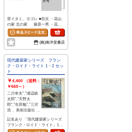
月号
社 ・丸善石油 中央研究所・商
の眼 ・しんけんちく・にゅうす
品研究所 大林組
・海外ネットワーク 阿部暢夫 ・
海外ネットワーク 布川俊次 ・海
背イタミ、ヨゴレ ■目次 ・花山
外ネットワーク 村口昌之
の家 北の家 篠原一男 ・花山
の家 南の家 篠原一男 ・リッ
ツハウス J・M・ヨハンセン
・ティラーハウス J・M・ヨハ
(株)南洋堂書店
ンセン ・A氏邸 坂倉準三建築
研究所 ・上野毛の家 建畠嘉門
・小林邸 星島建築設計事務所
現代建築家シリーズ フラン
・東海岸の家 アトリエR ・へ
ク・ロイド・ライト 1・2 セッ
たくぼ山の家 アトリエR ・お
ト
やじの家 木村伝 ・大黒柱のあ
￥
る家 竹中工務店 ・早川邸
4,400
（送料：
合田信雄建築研究所 ・寺内邸
￥660～）
黒川雅之建築設計事務所 ・金子
二川幸夫","浦辺鎮
邸 高須賀晋 ・竹村邸 松川
太郎","天野太
淳子、庄司和彦、加藤弘子 ・新
郎","生田勉","三沢
建築住宅設計競技1969応募要項
浩 、美術出版社 、
発表 吉阪隆正 ・審査員のこと
235 、255×195
記名あり 「現代建築家シリーズ
ば 吉阪隆正 ・吉阪隆正の人と
フランク・ロイド・ライト」1と2
作品 ・現代建築史ノート プロロ
をセットで販売。 ■目次 「現代
ーグ(1) GF、服部岑生 ・J・