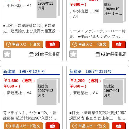
1969年11
司 原広司への手紙 黒沢隆 ・
ビル 芦原義信建築設計事務所／
￥660～）
三菱地所
建築
、中外出版 、A4
月号
1969年10
現代建築の動向－イギリスの現代
守屋秀夫 ・杉並会館 芦原義信
、中外出版 、190
月号 ミー
建築(特集)-5-建築家の建築へのア
建築設計事務所／守屋秀夫 ・
、A4
ス・ファ
プローチ ドーソン、三栖邦博
ホテル鯛池 吉中建築設計事務所
ン・デル・
■目次 ・建築設計における建築
アラップ・アソシエイツ
・港区青年会館 丸山建築事務所
ローエ
史、建築論および批評の相互役割
ミース・ファン・デル・ローエ特
OLD ADDENBROOKES再開発計
木島 ・新建ビル
について ・近代建築再考 9 終
集。 ■作品 ベルリンのオフィス
画1967～1980 建築は病んでい
章 藤井正一郎 ・建築はいかに
ビル／ガラスの摩天楼／コンクリ
る。回復できるだろうか オヴ・
して都市との係り合いを回復する
ート・オフィスビル／ブリック・
アラップ ダーハム大学歩道
ことができるか 大谷幸夫 ・住
カントリー・ハウス／バルセロ
橋、シドニー・オペラハウス
(株)南洋堂書店
(株)南洋堂書店
棟形態とその諸特性 大谷研究室
ナ・パビリオン／山の家／ベルリ
他 ・ID イタリア家具店 椎名
・川崎市河原町高層住宅団地計画
ン建設展の住居／コートハウス／
政夫 ・重林寺庫裡 平井聖、大
大谷研究室 ・金沢工業大学本
ランゲ邸／連続住居／三つの中庭
岡山建築設計研究所 ・ニュージ
新建築 1967年12月号
新建築 1967年01月号
館・土木工学館 大谷研究室 ・
のある住居／ヒューベ邸／コート
ャパン観光ビル／安宅産業 和田
￥
￥
北里大学相模原校舎 大谷研究室
ハウス群／チューゲンハット邸／
設計コンサルタント
1,650
（送料：
2,200
（送料：
・北欧の現代建築 2 細井耕一
ガラスの家／ファンズワース邸／
￥660～）
￥660～）
新建築
新建築
1967年12
1967年01
郎、赤松邦彦 ・アアルノ・ルー
ベルリン20世紀ギャラリー／他
、新建築社 、A4
、新建築社 、A4
月号
月号
ズヴォリ タピオラの教会他 ・
ベングト・ルンドステン ユベ
スキュレ近郊の団地他 ・欠陥車
背上部イタミ、ヤケ ■目次 ・新
■目次 ・新建築住宅設計競技1967
を走らせよ 藤井忠善 ・K化学工
建築住宅設計競技1967入選発表
課題発表 審査員 西山夘三 ・旭丘
場研究・厚生棟 藤木忠善、
・最優秀作品 ・優秀作品 ・佳作
の家 彦谷建築設計事務所 ・高台
中島忠之、山下泉、黒川哲郎