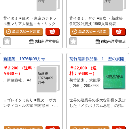
月号
月号
-仮説の概要 氏家隆正 ・東京
所 ・都市空間の大量生産--住友銀
旧館は残したい 星島二郎 ・新
イン 青木繁 ・ライブラリィ
国立博物館・東洋館 「写し」の
行神田ビルディング 高口恭行
帝国ホテルと建築家の使命 FL
ライトの遺言 谷川正己 ・居住
建築 伊藤ていじ ・大沢商会ビ
・流通施設計画 日建設計工務
ライト ・人間解放のために 吉
環境ノート 地域暖房の必要性
背イタミ ■目次 ・東京カテドラ
背イタミ、ヤケ ■目次 ・新建築
ル ディテールは謳う ・ルポルタ
・ルポルタージュ 日本建築界の
阪隆正 ・ライト未亡人の来日と
野村豪 ・建築材料ノート 日本相
ル聖マリア大聖堂：カトリックセ
住宅設計競技 1968入選発表 吉
ージュ・日本建築界の断面-4- ・
断面 建築家はコンペの中で何を
保存運動の展開
互銀行の材料診断 材料設計研究
ンター・信者会館 丹下健三＋
村順三 ・入選1席 ・入選2席 ・入
ルポルタージュ 日本建築界の断
求めるか 服部岑生
グループ ・構造計画ノート デザ
都市・建築設計研究所 ・土浦市
選3席 ・現代のコミュニティを支
面(4)建設業設計部の静かな意欲
イナーと構造 杉山英男 ・建築
市民会館 佐藤武夫設計事務所
えるもの(審査評・座談会) 吉
村松貞次郎 ・ルポルタージュ
生産の近代化ノート 岩下秀男
(株)南洋堂書店
(株)南洋堂書店
・浜寺幼稚園 浦辺建築事務所
村順三 ・参考作品 ・西都原考古
日本建築界の断面(4)黄金の都市
・アーバンデザイン・ノート 都
・カジマビルディング〔設計・カ
資料館・古代住居 川島甲士建
に向けて--設計組織としての住宅
市デザイナー1980 槇文彦 ・投
ジマ・アソシエイツ、ビクター・
築設計研究所 ・坂城町農業協同
公団 宮内康
稿 建築教育と対話 地井昭夫
新建築 1976年09月号
菊竹清訓作品集 1 型の展開
グルューエン・アソシエイツ ・
組合 農協建築研究会、岡田恭
￥
￥
カジマビルディング カジマ・
平、新日本建築設計事務所 ・日
2,200
（送料：
22,000
（送
アソシエイツ ・森京ビル 森京
本心臓血圧研究所・研究部 設
￥660～）
料：￥660～）
新建築
1976年09
介建築事務所 ・釣谷ビル 釣谷
計事務所ゲンプラン ・南山大学
、新建築社 、A4
菊竹清訓 、求龍堂
月号
建築設計事務所 ・クリモトビル
体育館 レーモンド設計事務所
、256 、280×268
日建設計工務大阪事務所 ・
・八女市公民館 九州大学光吉
CBS SONYレコード大井川工
研究室、綜合建築設計研究所 ・
ヨゴレイタミあり ■目次 ・ポカ
世界の建築界の多大な影響を及ぼ
場 竹中工務店 ・東海銀行健康
浜玉中学校 九州大学光吉研究
ンティコヒルの家 吉村順三 ・渋
した「メタボリズム思想」の指導
保険組合 星ヶ丘体育館 伊藤建
室、綜合建築設計研究所 ・軽井
井邸 丹下健三都市建築設計研究
的実践者として、世に問う実践
築設計事務所 ・松本市立図書館
沢町庁舎 石本建築事務所 ・旭
所 ・崖の家 林雅子 林・山田・
書。1970年以降の作品を主に収
信建築設計事務所 ・ドライブ
工学益子工場 戸田建設 ・仕事
中原設計同人 ・船橋ボックス 宮
録。 ■目次 ・私のめざすパラダ
インレストラン・ロマン 根津
場とすまい ARA建築設計事務
脇檀建築研究室 ・甲東園の家 東
イム 菊竹清訓 ・菊竹清訓の挑
建築設計事務所 ・火柱舎 広部
所 ・現代建築構造の発展の途上