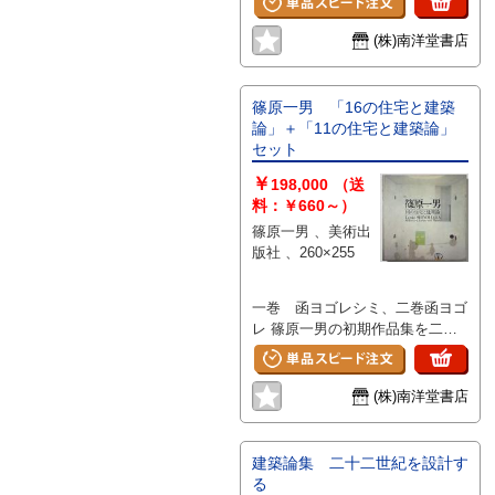
の期待と現実 村野賢哉 現
代の証しと未来への暗示の稀薄
(株)南洋堂書店
大谷幸夫 超高層建築と特
定街区 上野洋 建設はまだ
終っていない 岩下秀男 建
篠原一男 「16の住宅と建築
築家不要時代への挑戦 林昌二
論」＋「11の住宅と建築論」
ルポルタージュ:霞が関ビル
セット
設計組織論的な考察 村松貞次
￥
郎 ・東名高速道路サービスエリ
198,000
（送
ア・レストハウス ・上郷サービ
料：￥660～）
スエリア・レストハウス 柳建
篠原一男 、美術出
築設計事務所 ・富士川サービス
版社 、260×255
エリア・レストハウス 清家清
+デザインシステム ・海老名サー
一巻 函ヨゴレシミ、二巻函ヨゴ
ビスエリア・レストハウス 菊
レ 篠原一男の初期作品集を二冊
竹清訓建築設計事務所 東名
セットで販売。 ■「16の住宅と建
高速道路 高速道路とサービスエ
築論」目次 久我山の家／久我山
リア 織本錦一郎 ランドマ
の家 その2／谷川さんの家／狛
ークとしてのサービスエリア
(株)南洋堂書店
江の家／茅ヶ崎の家／から傘の家
松本洋 アーバンコネクター
／大屋根の家／土間の家／花山の
としてのサービスエリア 原田
北の家／白の家／地の家／花山の
鎮郎 ・京都市北部清掃工場 沖
建築論集 二十二世紀を設計す
南の家／山城さんの家／鈴庄さん
種郎・設計連合 京都市北部
る