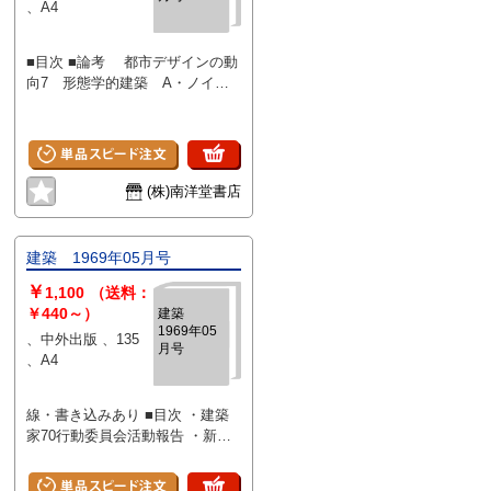
、A4
■目次 ■論考 都市デザインの動
向7 形態学的建築 A・ノイマ
ン 太陽の下の幻覚 サルデニ
ア紀行2 鈴木美治 プレハブ住
宅その1 プレハブなんてもう古
い 部品化住宅論 大野勝彦
ルポルタージュ：住宅産業の周辺
(株)南洋堂書店
1970夏 石山修武＋大野勝彦
川合健二ボイラーを語る 鏡の
再認識 浜口隆一 ラ・モザイ
建築 1969年05月号
ク 建築か革命か D.ゴールドシ
￥
ュミット ■作品 静岡・新聞放
1,100
（送料：
送会館1号館 丹下健三＋都市建
￥440～）
建築
1969年05
築設計研究所 集団製作1961-70
、中外出版 、135
月号
地方の建築：山形 秦・伊藤建
、A4
築設計事務所、平吹建築設計事務
所 田村電機 栄建築設計事務
線・書き込みあり ■目次 ・建築
所 日大病院 伊藤喜三郎建築
家70行動委員会活動報告 ・新建
設計事務所 高層集合住宅の換
築技術者集団設立 ・タウンスケ
気計画 石原正雄
ープ 9 第4章・アーバンデザイン