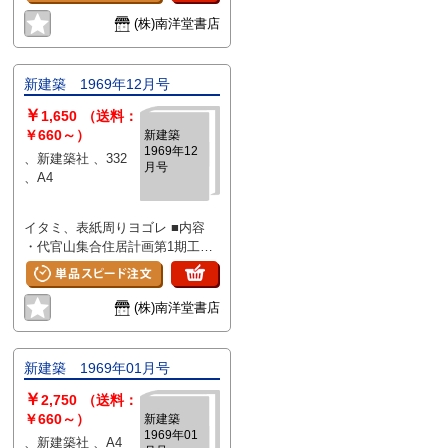
軽井沢の家 設計・吉村順三 ・軽
井沢の家 その1 吉村順三 ・軽井
(株)南洋堂書店
沢の家 その2 吉村順三 ・軽井沢
の家 その3 吉村順三 ・まつか
わ・ぼっくす 宮脇檀建築研究室
新建築 1969年12月号
・作住記 宮脇檀 ・かんの・ぼっ
￥
くす 宮脇檀建築研究室 ・涅槃の
1,650
（送料：
家 相田武文建築研究所 ・無為の
￥660～）
新建築
1969年12
家 相田武文建築研究所 ・N氏邸
、新建築社 、332
月号
彦谷建築設計事務所 ・夙川の家
、A4
水谷順介、武田則明、高月昭子
・南馬込の家 小玉祐一郎 ・星の
イタミ、表紙周りヨゴレ ■内容
家 木村誠之助総合計画事務所 ・
・代官山集合住居計画第1期工
白い中庭の家 渡辺武信設計室 ・
事 槇総合計画事務所 ・賢島カ
焼津の家 長谷川逸子 ・徳光・岩
ンツリークラブ 坂倉準三建築研
井邸 パンデコン建築設計研究 ・
究所 ・ホテル プラザ 大成建設
ザ・デザイン・ハウス・蓼科 木
(株)南洋堂書店
・田無市民福祉会館 都市建築設
島安史+YAS都市研究所 ・望月さ
計事務所 ・箱根町庁舎 カトー
んの山荘 浅井浩之 ・インディア
設計事務所 ・大安町庁舎 安井
ナの家 田中俊郎 ・冷暖房・給湯
新建築 1969年01月号
建築設計事務所 ・新鳥羽下水処
を電気設備化したO氏邸 星島建築
￥
理場 京大意匠研究室＋設計事務
設計事務所 ・吉村さんの山荘を
2,750
（送料：
所洋洋社 ・新山科浄水場本館
訪ねて 槇文彦 ・作住記 宮脇檀
￥660～）
新建築
1969年01
京大意匠研究室＋設計事務所洋洋
・無明の思惟 相田武文 ・編集者
、新建築社 、A4