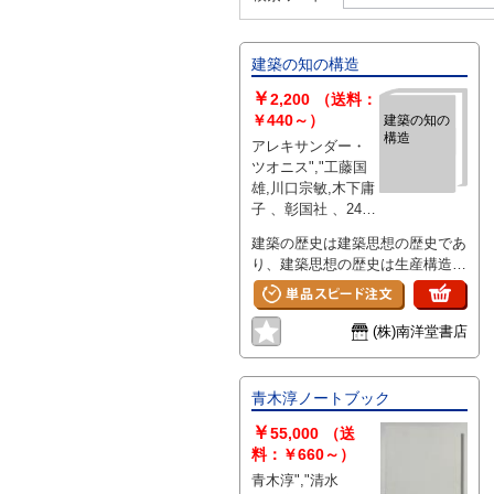
建築の知の構造
￥
2,200
（送料：
￥440～）
建築の知の
構造
アレキサンダー・
ツオニス","工藤国
雄,川口宗敏,木下庸
子 、彰国社 、248
、B6
建築の歴史は建築思想の歴史であ
り、建築思想の歴史は生産構造の
歴史であり支配構造の歴史であ
る。建築形態と建築知（思想）と
社会大系は、その構造において相
(株)南洋堂書店
似である。本書は、構造主義の立
場からそれを実証しようとする試
論である。
青木淳ノートブック
￥
55,000
（送
料：￥660～）
青木淳","清水