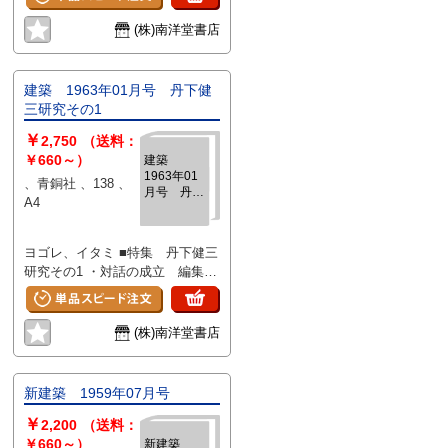
ヘの展望 1 ユルバニスム試論
田中滋穂 ・北欧の建築 5 ラ
(株)南洋堂書店
スムッセン 吉田鉄郎・訳 ・
ASTRO ROSE 庄司和彦、石井
和紘 ・講座 超高層ビルの設備
建築 1963年01月号 丹下健
(7) 井上宇市 ・現代社会と建築
三研究その1
家の使命－最高裁コンペに寄せ
￥
て 栗田勇 ・近代建築再考 6 建
2,750
（送料：
築の環境化(エル・リシツキー)
￥660～）
建築
1963年01
藤井正一郎 ・システムから空間
、青銅社 、138 、
月号 丹下
へ 京都大学川崎研究室 万国
A4
健三研究そ
博覧会美術館、最高裁判所庁舎設
の1
計競技応募案 自安寺、公立学
ヨゴレ、イタミ ■特集 丹下健三
校共済組合湯田保養所山泉荘
研究その1 ・対話の成立 編集部
西山霊苑計画案 ・計画案4題 阿
・広島 河合正一 ・住居 小能
久井喜孝 福島県子供の国計画
林宏城 ・津田塾大学図書館 平
案 1968 茨城県立公園大洗海岸
良敬一 ・図書印刷株式会社原町
開発基本計画 奥志賀高原開発
(株)南洋堂書店
工場 村松貞次郎 ・倉吉市庁
基本計画案 1968～1969 田ノ畑
舎 菊竹清訓 ・墨記念館 早川
村統合中学校寄宿舎計画案1968
正夫 ・東京都庁舎 香山寿夫 ・
・毛利建築設計事務所1956～
新建築 1959年07月号
駿府会館 木村俊彦 ・香川県庁
1968 感想 毛利武信 毛利君
￥
舎 原広司 ・草月会館 生田勉
の建築－とくに表現の独創性につ
2,200
（送料：
・今治市庁舎 山田健太郎 ・電
いて 山本学治 毛利君のこ
￥660～）
新建築