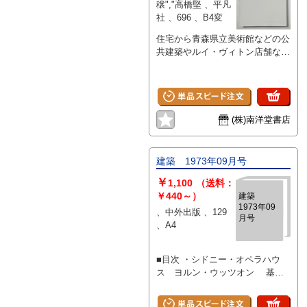
穣","高橋堅 、平凡
社 、696 、B4変
住宅から青森県立美術館などの公
共建築やルイ・ヴィトン店舗など
の商業建築までの設計、さらには
美術作品の制作まで、青木淳の多
岐にわたる仕事。その傍らにいつ
もあるノート、1992年4月1日か
ら2012年11月22日までの104冊、
(株)南洋堂書店
KOKUYO A4ノート全ページを完
全収録。実現に至った作品はもち
ろんのこと、コンペ案など完成に
建築 1973年09月号
至らなかった多くの作品のスケッ
￥
チやメモ、原稿のためのメモなど
1,100
（送料：
を編年体で網羅。創造における試
￥440～）
建築
1973年09
行錯誤の跡を辿る。 処女作「H」
、中外出版 、129
月号
や進行中の「三次市民ホール」な
、A4
ど20プロジェクトをセレクトし、
それぞれ2枚ずつ実施設計図を途
■目次 ・シドニー・オペラハウ
中に挿入。また細かい文字や図な
ス ヨルン・ウッツオン 基壇
ど細部を観察するのに最適なルー
と段丘 ヨルンウッツオン シ
ペ付。
ドニー・オペラハウスを見て