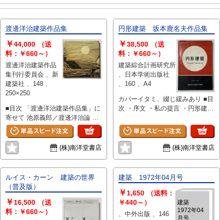
渡邊洋治建築作品集
円形建築 坂本鹿名夫作品集
￥
￥
44,000
（送
38,500
（送
料：￥660～）
料：￥660～）
渡邊洋治建築作品
建築綜合計画研究所
集刊行委員会 、新
、日本学術出版社
建築社 、148 、
、160 、A4
250×250
カバーイタミ、綴じ緩みあり ■目
■目次 「渡邊洋治建築作品集」に
次 ・序文 ・私の提言 ・円形建築
寄せて 池原義郎／渡邊洋治論 長
の設計について ・円形建築の応
谷川堯／年譜／作品譜／作品系統
用 ・作品例 学校 金城高等
図／交遊録 宮谷重雄／私の建築
女学校／山崎学園／帝塚山学園
観 渡邊洋治／作品批評 吉阪隆
武蔵野赤十字高等看護学院／
(株)南洋堂書店
(株)南洋堂書店
正 ■作品 バスティーユ・オペラ
清風学園／江別市立江別小学校
ハウス／ザ・ピーク／新「建築会
小樽市立石山中学校／日高町
館」／名護市庁舎／パーレビ国立
立日高中学校／目白学園／明倫学
ルイス・カーン 建築の世界
建築 1972年04月号
図書館／斜めの家（田中邸）／ア
園 梅花学園／照国商業高等
（普及版）
￥
ラブ首長国連邦開発銀行国際ホテ
学校／浪速短期大学／宝塚市立第
1,650
（送料：
￥
ル／大昌ビル／シリア国会図書館
一小学校 大湊町立大湊小学
16,500
（送
￥440～）
建築
1972年04
／第5スカイビル／ユーゴスラビ
校／東京経済大学／都立大泉高等
料：￥660～）
、中外出版 、146
月号