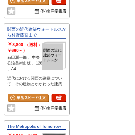
建築家シリーズ フランク・ロイ
M・ヨハンセンの人と建築--ルポ
ド・ライト 1」 ・フランク・ロ
ルタージュ 日本建築界の断面(5)
(株)南洋堂書店
イド・ライト 浦辺鎮太郎 ・ジ
＜設計組織に押し寄せる波＞
ョンソン・ワックス本社の建築
木村誠之助 ・情報の収集と処理
天野太郎 ・建築の発想 天野太
水谷頴介 ・建築生産の工業化
関西の近代建築ウォートルスか
郎 ・作品 解説 天野太郎 ユニテ
本多昭一 ・波頭をとらえる
ら村野藤吾まで
ィ教会／帝国ホテル／ジョンソ
渥美健夫、内田祥哉、浦辺鎮太
￥
ン・ワックス本社／フロリダ・サ
郎、郭茂林、黒川紀章、剣持昤、
8,800
（送料：
ザン・カレッジ／タリアセン・イ
下河辺淳、津端修一、戸田順之
￥660～）
関西の近代
建築ウォー
ースト／タリアセン・ウエスト／
助、前川国男、松田軍平
石田潤一郎 、中央
トルスから
V.C.モリス商店／ユニテリアン教
公論美術出版 、128
村野藤吾ま
会／プライス・タワー／ギリシャ
、A4
で
正教会／ソロモン・G・グッゲン
近代における関西の建築につい
ハイム美術館／ダラス・シアタ
て、その建物とかかわった建築家
ー・センター／ベス・ショロム・
達について豊富な写真と充実した
ユダヤ教会／マリン・カウンテ
テキストによって紹介された関西
ィ・シビック・センター／年譜
近代建築通史。
「現代建築家シリーズ フラン
ク・ロイド・ライト 2」 ・ライ
(株)南洋堂書店
トの住宅-その空間と装飾 生田
勉 ・原始アメリカからユソニア
へ 三沢浩 ・プレーリー住宅の
The Metropolis of Tomorrow
開花 三沢浩 ・ライト再考 三