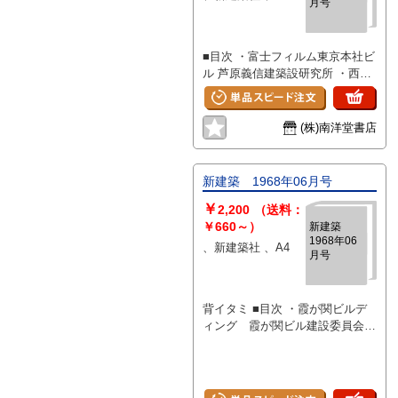
月号
／マダム大野の家／地の切削I 鷺
沼・住宅 富永譲＋フォルム・シ
ステム研究所／コートハウス オ
■目次 ・富士フィルム東京本社ビ
ン ザ トップ 吉田好伸建築設計
ル 芦原義信建築設研究所 ・西鉄
事務所／富戸の家 森田重人／T
グランドホテル 浦辺建築事務所
氏軽井沢荘 アーキヴィジョン／
・東京国立近代美術館 谷口吉郎
尾根に建つ別荘 雨宮建築設計事
・日本万国博覧会本部ビル 根津
務所
(株)南洋堂書店
建築事務所 ・京都市青少年科学
センター 日建設計工務 ・ガーデ
ンオカヤマ 浦辺建築事務所 ・団
新建築 1968年06月号
らんの家－Is邸 RIA建築綜合研究
￥
所 ・U氏邸 古橋根本建築設計研
2,200
（送料：
究所 ・岡崎邸 合田信雄建築研究
￥660～）
新建築
1968年06
所 ・EXPO70万博お祭り広場大
、新建築社 、A4
月号
屋根の構造概要 川口衛 ・座談
会：公共建築における「設計」の
確立 菊竹清訓、柳英男、大高
背イタミ ■目次 ・霞が関ビルデ
正人、黒川紀章 ・再生した鎌倉
ィング 霞が関ビル建設委員会・
近代美術館 小木曾定彰 ・ルポ
三井不動産・山下寿郎設計事務所
ルタージュ 日本建築界の断面(12)
霞が関ビル雑感 郭茂林
設計組織の下部構造－私の室内旅
建築・設備・構造・施工
行 山口広
池田武邦 他 超高層ビル そ