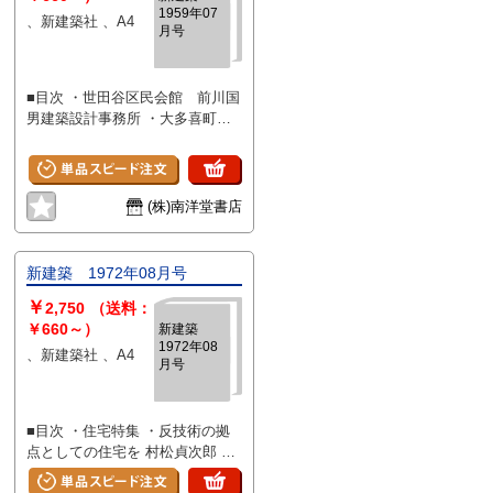
1959年07
通大阪本社 宮内嘉久 ・倉敷市
と 吉田五十八 毛利君のこ
、新建築社 、A4
月号
庁舎 太田邦夫 ・熱海ガーデ
と ブルース・ガフ 作品
ン 三輪正弘 ・戸塚カントリー
・ID 倉俣史朗の作品 倉俣史朗
クラブ・クラブハウス 川添登
の人と作品 鎌田浩三朗 ・法耀
■目次 ・世田谷区民会館 前川国
・資料その1
山本立寺 石原礼夫 ・山手アパ
男建築設計事務所 ・大多喜町役
ート
場 今井兼次 ・野球体育博物
館 森京介 ・国立西洋美術館
ル・コルビジエ ・アントニオ・
ガウディ 今井兼次 ・原宿の
(株)南洋堂書店
家 前川国男建築設計事務所 ・
小田邸 戸尾任宏 ・河野邸 竹
中工務店 ・弥永邸 吉村順三建
新建築 1972年08月号
築設計事務所 ・レオポルド・ビ
￥
ル市文化センター国際競技設計案
2,750
（送料：
前川国男、大高正人、早川秀
￥660～）
新建築
1972年08
穂、横山不学、木村俊彦
、新建築社 、A4
月号
■目次 ・住宅特集 ・反技術の拠
点としての住宅を 村松貞次郎 ・
住宅デザインの課題 西山夘三 ・