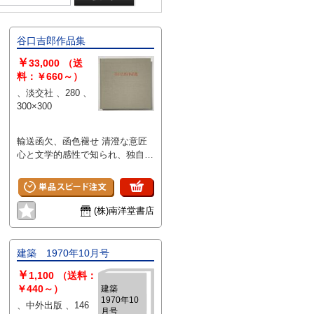
谷口吉郎作品集
￥
33,000
（送
料：￥660～）
、淡交社 、280 、
300×300
輸送函欠、函色褪せ 清澄な意匠
心と文学的感性で知られ、独自の
意匠様式を築いた建築界の巨匠、
谷口吉郎の豪華作品集。 序文 村
野藤吾 収録作品 55件(写真191
点、図面35点、随想28題) 作品年
(株)南洋堂書店
譜 124件 あとがき 谷口吉生
建築 1970年10月号
￥
1,100
（送料：
￥440～）
建築
1970年10
、中外出版 、146
月号