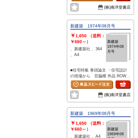
家 宮島春樹 ・方形の家 生田
一雄 ・グループ・プロジェクツ
勉 ・Kさんの離れ 水沢工務店
DAM・DAN、RU ・DAM・
(株)南洋堂書店
・崖の家 清家清 ・石丸邸 石
DAN報告2号 ・梵作品集-2- ・技
井和朗 ・SH-20 広瀬鎌二建築技
術 工業生産部品とその問題点
術研究所 ・スターキー邸
井口洋佑 ・ラ・モザイク
新建築 1974年08月号
Breuer Marcel ・ガガーリン邸
￥
Breuer Marcel ・春日大社 福山
1,650
（送料：
敏男 ・建築について 天野太郎
￥660～）
新建築
1974年08
・随想 「間隔」 清水一 ・建
、新建築社 、364
月号
築50年の回顧 内藤多仲 ・内藤
、A4
多仲先生を祝福して 佐藤武夫
■住宅特集 巻頭論文 ・住宅設計
の現場から 宮脇檀 作品 ROW-1
連立住居 竹山実建築綜合研究所
／塀の家 林雅子（林・山田・中
原設計同人）／海の見える家 林
(株)南洋堂書店
雅子（林・山田・中原設計同人）
／山崎邸 東孝光建築研究所／山
道山荘 東孝光建築研究所／石壁
新建築 1969年08月号
の家 美建.設計事務所／浅野
￥
邸 田中清／富士見ヶ丘の家 武
1,650
（送料：
者英二研究室／鵠沼の家 高橋志
￥660～）
新建築
1969年08
保彦／世・代沢の家 香田由美子
、新建築社 、A4