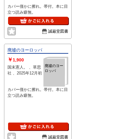
11月初
書・ウニベ
カバー僅かに擦れ。帯付。本に目
ルシタス
立つ読み癖無。
誠巌堂図書
廃墟のヨーロッパ
￥
1,900
廃墟のヨー
国末憲人。 、草思
ロッパ
社 、2025年12月初
カバー僅かに擦れ。帯付。本に目
立つ読み癖無。
誠巌堂図書