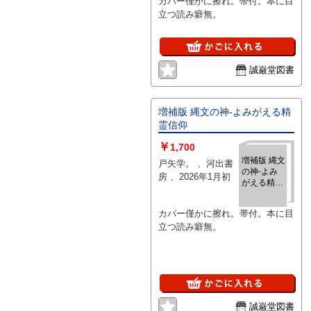
カバー僅かに擦れ。帯付。本に目
立つ読み癖無。
誠巌堂図書
増補版 縄文の神‐よみがえる精
霊信仰
￥
1,700
増補版 縄文
戸矢学。 、河出書
の神‐よみ
房 、2026年1月初
がえる精霊
信仰
カバー僅かに擦れ。帯付。本に目
立つ読み癖無。
誠巌堂図書