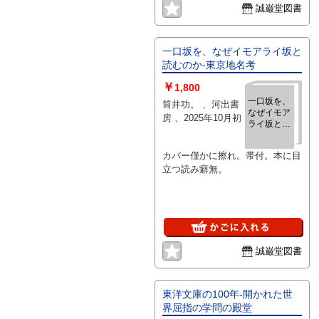
誠巌堂図書
一口坂を、なぜイモアライ坂と
読むのか‐東京地名考
￥
1,800
一口坂を、
筒井功。 、河出書
なぜイモア
房 、2025年10月初
ライ坂と読
むのか‐東
京地名考
カバー僅かに擦れ。帯付。本に目
立つ読み癖無。
誠巌堂図書
東洋文庫の100年‐開かれた世
界屈指の学問の殿堂