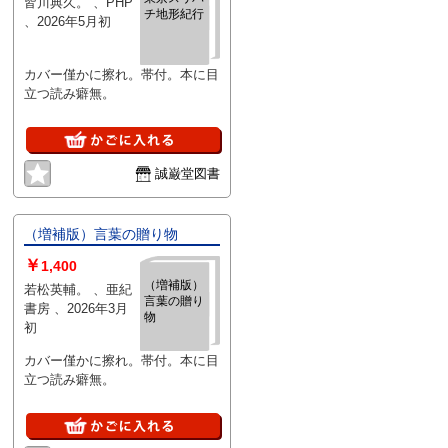
皆川典久。 、PHP
チ地形紀行
、2026年5月初
カバー僅かに擦れ。帯付。本に目
立つ読み癖無。
誠巌堂図書
（増補版）言葉の贈り物
￥
1,400
（増補版）
若松英輔。 、亜紀
言葉の贈り
書房 、2026年3月
物
初
カバー僅かに擦れ。帯付。本に目
立つ読み癖無。