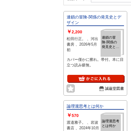
連鎖の冒険‐関係の発見史とデ
ザイン
￥
2,200
連鎖の冒
松田行正。 、河出
険‐関係の
書房 、2026年5月
発見史とデ
初
ザイン
カバー僅かに擦れ。帯付。本に目
立つ読み癖無。
誠巌堂図書
論理瀧思考とは何か
￥
570
論理瀧思考
渡邉雅子。 、岩波
とは何か
書店 、2024年10月