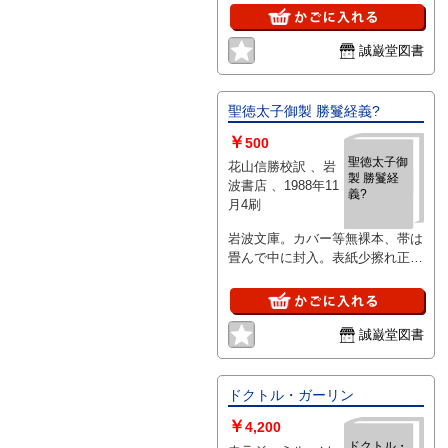
誠巌堂図書
聖徳太子御製 勝鬘経義?
￥
500
聖徳太子御
花山信勝校訳 、岩
製 勝鬘経
波書店 、1988年11
義?
月4刷
岩波文庫。カバー等無裸本、帯は
畳んで中に封入。表紙少擦れ正面
に軽い開き跡有。最終広告頁下端
に80×4mm程の日付等鉛筆書込有
誠巌堂図書
ドクトル・ガーリン
￥
4,200
ドクトル・