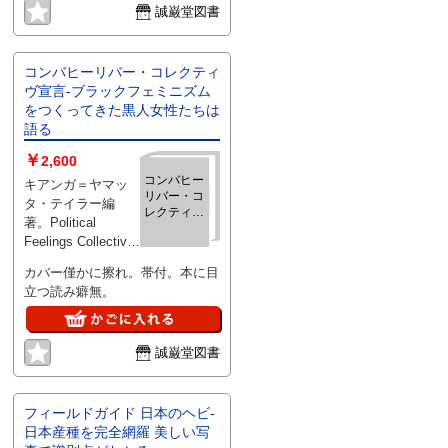
誠巌堂図書
コンバヒーリバー・コレクティ
ヴ宣言‐ブラックフェミニズム
をつくってきた黒人女性たちは
語る
￥
2,600
コンバヒー
キアンガ＝ヤマッ
リバー・コ
タ・テイラー編
レクティヴ
著。Political
宣言‐ブラ
Feelings Collective
ックフェミ
訳。 、花伝社 、
ニズムをつ
カバー僅かに擦れ。帯付。本に目
くってきた
2026年2月初
立つ読み癖無。
黒人女性た
ちは語る
誠巌堂図書
フィールドガイド 日本のヘビ‐
日本産種を完全網羅 美しい写