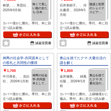
怖くて美し
陰謀と犯罪
林望。 、草思社 、
石井美樹子。 、河
い能の女た
のシェイク
2025年8月初
出書房 、2026年5
ち‐日本人
スピア‐
月初
の美意識の
「真訳 シェ
究極のかた
イクスピ
カバー僅かに擦れ。帯付。本に目
カバー僅かに擦れ。帯付。本に目
ち
ア」講義
立つ読み癖無。
立つ読み癖無。
誠巌堂図書
誠巌堂図書
神輿の社会学‐共同資本として
奥山を捨てたクマ‐大量出没の
の祭礼と共同性の獲得
謎を解く
￥
￥
1,700
1,800
神輿の社会
奥山を捨て
中川尋史。 、花伝
金井塚務。 、緑風
学‐共同資
たクマ‐大
社 、2026年1月初
出版 、2026年5月
本としての
量出没の謎
初
祭礼と共同
を解く
性の獲得
カバー僅かに擦れ。帯付。本に目
カバー僅かに擦れ、上縁極僅かに
立つ読み癖無。
傷み。帯付。本に目立つ読み癖
無。