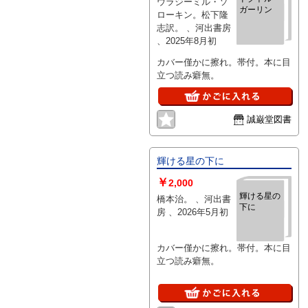
ウラジーミル・ソ
ガーリン
ローキン。松下隆
志訳。 、河出書房
、2025年8月初
カバー僅かに擦れ。帯付。本に目
立つ読み癖無。
誠巌堂図書
輝ける星の下に
￥
2,000
輝ける星の
橋本治。 、河出書
下に
房 、2026年5月初
カバー僅かに擦れ。帯付。本に目
立つ読み癖無。