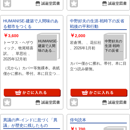
誠巌堂図書
誠巌堂図書
HUMANISE-建築で人間味のあ
中野好夫の生涯‐戦時下の反省
る都市をつくる
戦後の平和行動
￥
￥
3,600
2,000
HUMANISE-
中野好夫の
トーマス・ヘザウ
岩倉博。 、花伝社
建築で人間
生涯‐戦時
ィック。牧尾晴喜
、2026年1月初
味のある都
下の反省 戦
訳。 、草思社 、
市をつくる
後の平和行
2025年12月初
動
カバー僅かに擦れ。帯付。本に目
（元から）カバー等無裸本。表紙
立つ読み癖無。
僅かに擦れ。帯付。本に目立つ読
み癖無。
誠巌堂図書
誠巌堂図書
異議の声‐インドに息づく「異
俳句読本
議」が歴史に残したもの
￥
1,700