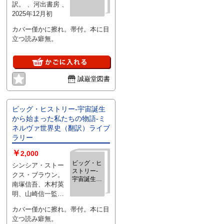
訳。 、河出書房 、
2025年12月初
カバー僅かに擦れ。帯付。本に目
立つ読み癖無。
誠巌堂図書
ビッグ・ヒストリー‐宇宙誕生
から始まった私たちの物語‐ミ
ネルヴァ世界史（翻訳）ライブ
ラリー
￥
2,000
ビッグ・ヒ
シンシア・ストー
ストリー‐
クス・ブラウン。
宇宙誕生か
南塚信吾、木村英
ら始まった
明、山崎信一監
私たちの物
訳。世界史研究所
語‐ミネル
カバー僅かに擦れ。帯付。本に目
ヴァ世界史
訳。 、ミネルヴァ
立つ読み癖無。
（翻訳）ラ
書房 、2026年4月