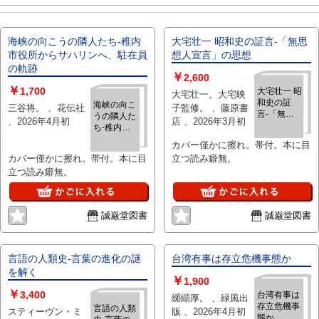
海峡の向こうの隣人たち‐稚内
大宅壮一 昭和史の証言‐「無思
市役所からサハリンへ、駐在員
想人宣言」の思想
の軌跡
￥
2,600
￥
1,700
大宅壮一 昭
大宅壮一。大宅映
和史の証
海峡の向こ
三谷将。 、花伝社
子監修。 、藤原書
言‐「無思
うの隣人た
、2026年4月初
店 、2026年3月初
想人宣言」
ち‐稚内市
の思想
役所からサ
カバー僅かに擦れ。帯付。本に目
ハリンへ、
カバー僅かに擦れ。帯付。本に目
立つ読み癖無。
駐在員の軌
立つ読み癖無。
跡
誠巌堂図書
誠巌堂図書
言語の人類史‐言葉の進化の謎
台湾有事は存立危機事態か
を解く
￥
1,900
￥
3,400
台湾有事は
纐纈厚。 、緑風出
存立危機事
言語の人類
スティーヴン・ミ
版 、2026年4月初
態か