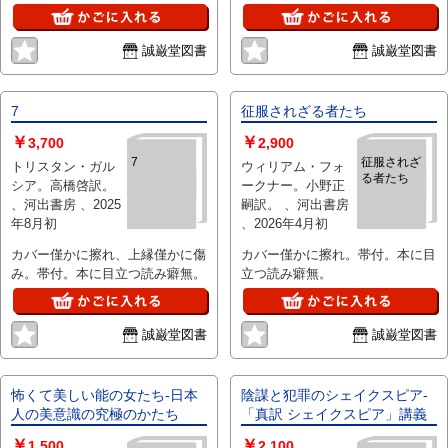
誠巌堂図書
誠巌堂図書
7
征服されざる者たち
￥
￥
3,700
2,900
7
征服されざ
トリスタン・ガル
ウィリアム・フォ
る者たち
シア。高橋啓訳。
ークナー。小野正
、河出書房 、2025
嗣訳。 、河出書房
年8月初
、2026年4月初
カバー僅かに擦れ、上縁僅かに傷
カバー僅かに擦れ。帯付。本に目
み。帯付。本に目立つ読み癖無。
立つ読み癖無。
誠巌堂図書
誠巌堂図書
怖くて美しい能の女たち‐日本
陰謀と犯罪のシェイクスピア‐
人の美意識の究極のかたち
「真訳 シェイクスピア」講義
￥
￥
1,500
2,100