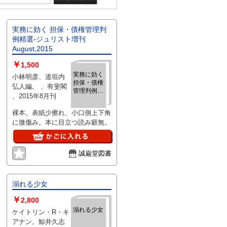
実務に効く 担保・債権管理判
例精選‐ジュリスト増刊
August,2015
￥
1,500
実務に効く
小林明彦、道垣内
担保・債権
弘人編。 、有斐閣
管理判例精
、2015年8月刊
選‐ジュリス
ト増刊
裸本。表紙少擦れ、小口側上下角
August,2015
に微傷み。本に目立つ読み癖無。
誠巌堂図書
溺れる少女
￥
2,800
溺れる少女
ケイトリン・R・キ
アナン。鯨井久志