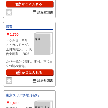
イブラリー
初
誠巌堂図書
帰還
￥
1,700
帰還
ドゥルセ・マリ
ア・カルドーゾ。
上田寿美訳。 、現
代企画室 、2025年
11月初
カバー僅かに擦れ。帯付。本に目
立つ読み癖無。
誠巌堂図書
東京スリバチ地形紀行
￥
1,400
東京スリバ