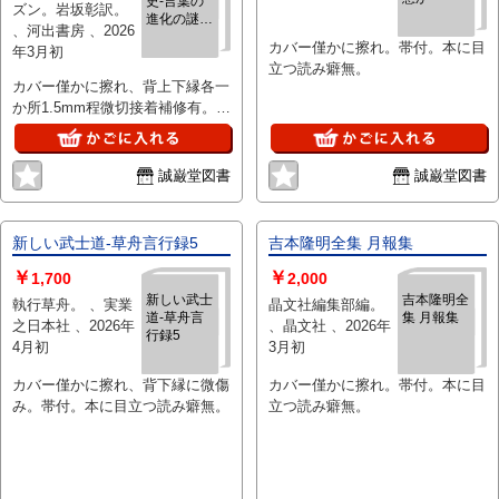
史‐言葉の
ズン。岩坂彰訳。
進化の謎を
、河出書房 、2026
解く
カバー僅かに擦れ。帯付。本に目
年3月初
立つ読み癖無。
カバー僅かに擦れ、背上下縁各一
か所1.5mm程微切接着補修有。。
帯背下縁一か所1mm程微切接着
補修有。本に目立つ読み癖無。
誠巌堂図書
誠巌堂図書
新しい武士道‐草舟言行録5
吉本隆明全集 月報集
￥
￥
1,700
2,000
新しい武士
吉本隆明全
執行草舟。 、実業
晶文社編集部編。
道‐草舟言
集 月報集
之日本社 、2026年
、晶文社 、2026年
行録5
4月初
3月初
カバー僅かに擦れ、背下縁に微傷
カバー僅かに擦れ。帯付。本に目
み。帯付。本に目立つ読み癖無。
立つ読み癖無。