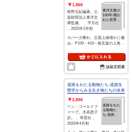
￥
1,800
東洋文庫の
牧野元紀編著。公
100年‐開か
益財団法人東洋文
れた世界屈
庫監修。 、平凡社
指の学問の
、2025年3月初
殿堂
カバー少擦れ、正面上縁僅かに傷
み。P339・419～後見返の上角、
P229～234の下角微折傷み。前表
紙背側に僅かに開き跡（カバーの
同箇所に開き跡はありません）。
誠巌堂図書
道路をわたる動物たち‐道路生
態学からみる生き物たちの未来
￥
2,850
道路をわた
ベン・ゴールドフ
る動物た
ァーブ。木高恵子
ち‐道路生
訳。 、草思社 、
態学からみ
2026年4月初
る生き物た
ちの未来