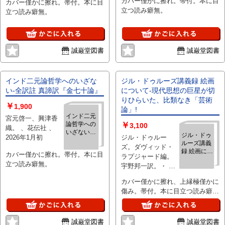
カバー僅かに擦れ。帯付。本に目
カバー僅かに擦れ。帯付。本に目
センの思想
横田さやか訳。 、
立つ読み癖無。
立つ読み癖無。
から考える
河出書房 、2026年
5月新装版初
誠巌堂図書
誠巌堂図書
インド二元論哲学へのいざな
ジル・ドゥルーズ講義録 絵画
い‐全訳註 真諦訳『金七十論』
について‐現代思想の巨星が切
りひらいた、比類なき「芸術
￥
1,900
論」!
インド二元
宮元啓一、興津香
論哲学への
￥
3,100
織。 、花伝社 、
いざない‐
ジル・ドゥ
2026年1月初
ジル・ドゥルー
全訳註 真諦
ルーズ講義
ズ。ダヴィッド・
訳『金七十
録 絵画につ
カバー僅かに擦れ。帯付。本に目
論』
ラプジャード編。
いて‐現代
立つ読み癖無。
宇野邦一訳。・ 、
思想の巨星
河出書房 、2025年
が切りひら
カバー僅かに擦れ、上縁極僅かに
いた、比類
11月初
傷み。帯付。本に目立つ読み癖
なき「芸術
論」!
無。
誠巌堂図書
誠巌堂図書