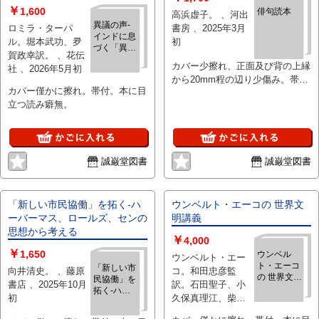
￥
1,600
俳句読本
高浜虚子。 、河出
異議の声‐
ロミラ・ターパ
書房 、2025年3月
インドに息
ル。堀本武功、夛
初
づく「異
賀政幸訳。 、花伝
議」が歴史
カバー少擦れ、正面及び背の上縁
社 、2026年5月初
に残したも
から20mm程の辺り少傷み。帯
の
カバー僅かに擦れ。帯付。本に目
付。本に目立つ読み癖無。
立つ読み癖無。
誠巌堂図書
誠巌堂図書
「新しい市民協働」を拓く‐ハ
ウンベルト・エーコの 世界文
ーバーマス、ロールズ、センの
明講義
思想から考える
￥
4,000
￥
1,650
ウンベル
ウンベルト・エー
ト・エーコ
「新しい市
向井清史。 、藤原
コ。和田忠彦監
の 世界文明
民協働」を
書店 、2025年10月
訳。石田聖子、小
講義
拓く‐ハー
初
久保真理江、柴田
バーマス、
瑞枝、高田和弘、
ロールズ、