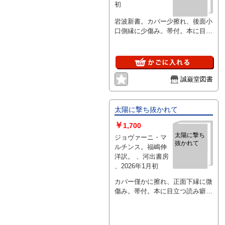
初
岩波新書。カバー少擦れ、後面小
口側縁に少傷み。帯付。本に目立
つ読み癖無。
誠巌堂図書
太陽に撃ち抜かれて
￥
1,700
太陽に撃ち
ジョヴァーニ・マ
抜かれて
ルチンス。福嶋伸
洋訳。 、河出書房
、2026年1月初
カバー僅かに擦れ、正面下縁に微
傷み。帯付。本に目立つ読み癖
無。