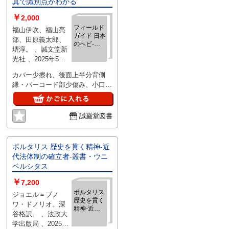
真で識別点がわかる
￥
2,000
フィールド
福山伊吹、福山亮
ガイド 日本
部、田原義太郎、
のヘビ‐日
堺淳。 、誠文堂新
本産種を完
光社 、2025年5月
全網羅 美し
初
い写真で識
カバー少擦れ、後面上半分背側
別点がわか
縁・バーコード部少傷み、小口側
る
に25mm程の細線状押し傷有（後
表紙にも少し写っています）。本
に目立つ読み癖無。
誠巌堂図書
ポルタリス 歴史を貫く精神‐近
代法体制の確立者‐叢書・ウニ
ベルシタス
￥
7,200
ポルタリス
ジョエル＝ブノ
歴史を貫く
ワ・ドノリオ。深
精神‐近代
谷格訳。 、法政大
法体制の確
学出版局 、2025年
立者‐叢