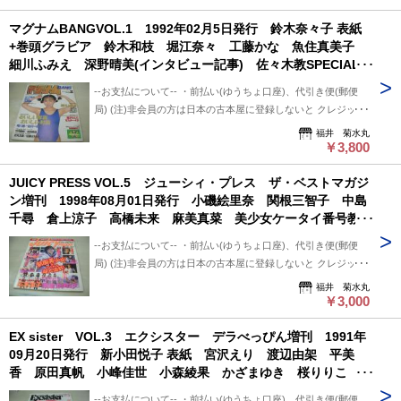
て-- 中古品ですので痛み (傷/汚れ/折れ/破れ/使用感等)は ある
平日のみ、 クロネコ便は常時発送可能。 ※※郵便局発送ご利
マグナムBANGVOL.1 1992年02月5日発行 鈴木奈々子 表紙
ものとご理解/ご了承のうえ、 購入ご検討頂ければ幸いです。
用、日・祭日かかる場合は 祭日明け発送になります。 ※※※
+巻頭グラビア 鈴木和枝 堀江奈々 工藤かな 魚住真美子
--送料について-- ・レターパックライト 430円 ※追跡番号あ
追跡番号は発送前にお知らせ致します。 追跡番号から荷物の
細川ふみえ 深野晴美(インタビュー記事) 佐々木教SPECIAL・
り+保証なし+ポスト投函 ・レターパックプラス 600円 ※追
配送状況確認できます。 --保管期間について-- 此方から連絡
パンチラへの道 早川理子 岡本ひろみ 佐藤ひとみ 女子高生
跡番号あり+保証なし+対面受け取り (押印またはサイン必要)
後、5日間保管しています。 5日間内、購入手続き頂ければ幸
--お支払について-- ・前払い(ゆうちょ口座)、代引き便(郵便
は宝の山だ・園田俊明撮影 ※画像の様に表紙面に汚れ傷、背上
・クロネコ便 送料は地方により変わります。 (下記紹介部分
いです。 5日過ぎましても手続き頂けない場合は キャンセル
局) (注)非会員の方は日本の古本屋に登録しないと クレジット
部に破れ出ています。
に送料記載あり) ※曜日・時間指定ご希望の場合 ※※郵便局
させて頂いています。
決済利用出来ないと思います。 非会員の方は支払い方法を
福井 菊水丸
+クロネコ営業所留め置き可能です。 --発送について-- 振込確
「振込み」または「代金引換」でご利用下さい。 --状態につい
￥3,800
認後、2～3日以内で発送致します。 ※郵便局ご利用の場合、
て-- 中古品ですので痛み (傷/汚れ/折れ/破れ/使用感等)は ある
平日のみ、 クロネコ便は常時発送可能。 ※※郵便局発送ご利
JUICY PRESS VOL.5 ジューシィ・プレス ザ・ベストマガジ
ものとご理解/ご了承のうえ、 購入ご検討頂ければ幸いです。
用、日・祭日かかる場合は 祭日明け発送になります。 ※※※
ン増刊 1998年08月01日発行 小磯絵里奈 関根三智子 中島
--送料について-- ・レターパックライト 430円 ※追跡番号あ
追跡番号は発送前にお知らせ致します。 追跡番号から荷物の
千尋 倉上涼子 高橋未来 麻美真菜 美少女ケータイ番号教え
り+保証なし+ポスト投函 ・レターパックプラス 600円 ※追
配送状況確認できます。 --保管期間について-- 此方から連絡
ます(未開封袋綴じ) 福田有美子 倉田樹里 黒田千加 飯窪五
跡番号あり+保証なし+対面受け取り (押印またはサイン必要)
後、5日間保管しています。 5日間内、購入手続き頂ければ幸
--お支払について-- ・前払い(ゆうちょ口座)、代引き便(郵便
月 田中里沙 茂木あいり 女子高生下着300人大調査 田中し
・クロネコ便 送料は地方により変わります。 (下記紹介部分
いです。 5日過ぎましても手続き頂けない場合は キャンセル
局) (注)非会員の方は日本の古本屋に登録しないと クレジット
おり
に送料記載あり) ※曜日・時間指定ご希望の場合 ※※郵便局
させて頂いています。
決済利用出来ないと思います。 非会員の方は支払い方法を
福井 菊水丸
+クロネコ営業所留め置き可能です。 --発送について-- 振込確
「振込み」または「代金引換」でご利用下さい。 --状態につい
￥3,000
認後、2～3日以内で発送致します。 ※郵便局ご利用の場合、
て-- 中古品ですので痛み (傷/汚れ/折れ/破れ/使用感等)は ある
平日のみ、 クロネコ便は常時発送可能。 ※※郵便局発送ご利
EX sister VOL.3 エクシスター デラべっぴん増刊 1991年
ものとご理解/ご了承のうえ、 購入ご検討頂ければ幸いです。
用、日・祭日かかる場合は 祭日明け発送になります。 ※※※
09月20日発行 新小田悦子 表紙 宮沢えり 渡辺由架 平美
--送料について-- ・レターパックライト 430円 ※追跡番号あ
追跡番号は発送前にお知らせ致します。 追跡番号から荷物の
香 原田真帆 小峰佳世 小森綾果 かざまゆき 桜りりこ 目
り+保証なし+ポスト投函 ・レターパックプラス 600円 ※追
配送状況確認できます。 --保管期間について-- 此方から連絡
黒由樹 新井まどか 鈴木奈緒 桜樹ルイ ブルマー倶楽部 ※
跡番号あり+保証なし+対面受け取り (押印またはサイン必要)
後、5日間保管しています。 5日間内、購入手続き頂ければ幸
--お支払について-- ・前払い(ゆうちょ口座)、代引き便(郵便