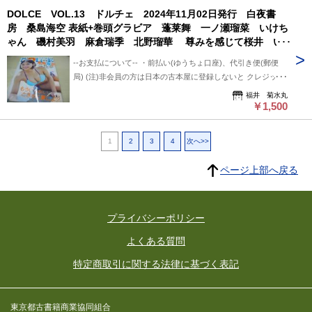
平日のみ、 クロネコ便は常時発送可能。 ※※郵便局発送ご利
DOLCE VOL.13 ドルチェ 2024年11月02日発行 白夜書
ものとご理解/ご了承のうえ、 購入ご検討頂ければ幸いです。
用、日・祭日かかる場合は 祭日明け発送になります。 ※※※
房 桑島海空 表紙+巻頭グラビア 蓬莱舞 一ノ瀬瑠菜 いけち
--送料について-- ・レターパックライト 430円 ※追跡番号あ
追跡番号は発送前にお知らせ致します。 追跡番号から荷物の
ゃん 磯村美羽 麻倉瑞季 北野瑠華 尊みを感じて桜井 い
り+保証なし+ポスト投函 ・レターパックプラス 600円 ※追
配送状況確認できます。 --保管期間について-- 此方から連絡
くみ こまめ 澄田綾乃
跡番号あり+保証なし+対面受け取り (押印またはサイン必要)
後、5日間保管しています。 5日間内、購入手続き頂ければ幸
--お支払について-- ・前払い(ゆうちょ口座)、代引き便(郵便
・クロネコ便 送料は地方により変わります。 (下記紹介部分
いです。 5日過ぎましても手続き頂けない場合は キャンセル
局) (注)非会員の方は日本の古本屋に登録しないと クレジット
に送料記載あり) ※曜日・時間指定ご希望の場合 ※※郵便局
させて頂いています。
決済利用出来ないと思います。 非会員の方は支払い方法を
福井 菊水丸
+クロネコ営業所留め置き可能です。 --発送について-- 振込確
「振込み」または「代金引換」でご利用下さい。 --状態につい
￥1,500
認後、2～3日以内で発送致します。 ※郵便局ご利用の場合、
て-- 中古品ですので痛み (傷/汚れ/折れ/破れ/使用感等)は ある
平日のみ、 クロネコ便は常時発送可能。 ※※郵便局発送ご利
ものとご理解/ご了承のうえ、 購入ご検討頂ければ幸いです。
用、日・祭日かかる場合は 祭日明け発送になります。 ※※※
1
2
3
4
次へ>>
--送料について-- ・レターパックライト 430円 ※追跡番号あ
追跡番号は発送前にお知らせ致します。 追跡番号から荷物の
り+保証なし+ポスト投函 ・レターパックプラス 600円 ※追
配送状況確認できます。 --保管期間について-- 此方から連絡
ページ上部へ戻る
跡番号あり+保証なし+対面受け取り (押印またはサイン必要)
後、5日間保管しています。 5日間内、購入手続き頂ければ幸
・クロネコ便 送料は地方により変わります。 (下記紹介部分
いです。 5日過ぎましても手続き頂けない場合は キャンセル
に送料記載あり) ※曜日・時間指定ご希望の場合 ※※郵便局
させて頂いています。
+クロネコ営業所留め置き可能です。 --発送について-- 振込確
プライバシーポリシー
認後、2～3日以内で発送致します。 ※郵便局ご利用の場合、
よくある質問
平日のみ、 クロネコ便は常時発送可能。 ※※郵便局発送ご利
用、日・祭日かかる場合は 祭日明け発送になります。 ※※※
特定商取引に関する法律に基づく表記
追跡番号は発送前にお知らせ致します。 追跡番号から荷物の
配送状況確認できます。 --保管期間について-- 此方から連絡
後、5日間保管しています。 5日間内、購入手続き頂ければ幸
東京都古書籍商業協同組合