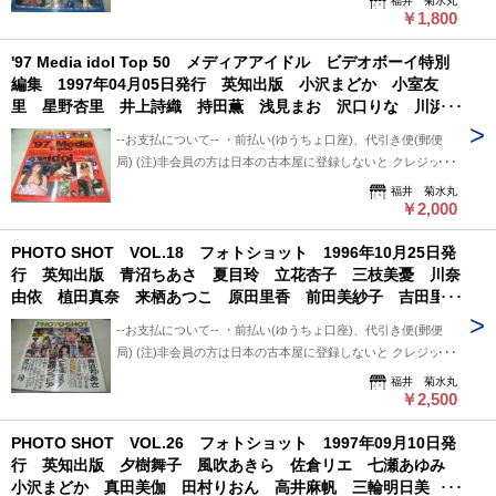
福井 菊水丸
+クロネコ営業所留め置き可能です。 --発送について-- 振込確
させて頂いています。
「振込み」または「代金引換」でご利用下さい。 --状態につい
￥1,800
認後、2～3日以内で発送致します。 ※郵便局ご利用の場合、
て-- 中古品ですので痛み (傷/汚れ/折れ/破れ/使用感等)は ある
平日のみ、 クロネコ便は常時発送可能。 ※※郵便局発送ご利
'97 Media idol Top 50 メディアアイドル ビデオボーイ特別
ものとご理解/ご了承のうえ、 購入ご検討頂ければ幸いです。
用、日・祭日かかる場合は 祭日明け発送になります。 ※※※
編集 1997年04月05日発行 英知出版 小沢まどか 小室友
--送料について-- ・レターパックライト 430円 ※追跡番号あ
追跡番号は発送前にお知らせ致します。 追跡番号から荷物の
里 星野杏里 井上詩織 持田薫 浅見まお 沢口りな 川浜な
り+保証なし+ポスト投函 ・レターパックプラス 600円 ※追
配送状況確認できます。 --保管期間について-- 此方から連絡
つみ 北沢忍 植田真奈 池田久美子 矢沢ようこ 光月夜也
跡番号あり+保証なし+対面受け取り (押印またはサイン必要)
後、5日間保管しています。 5日間内、購入手続き頂ければ幸
--お支払について-- ・前払い(ゆうちょ口座)、代引き便(郵便
川村千里 北原梨奈 川村みなみ 白石ひとみ 青沼ちあさ 城
・クロネコ便 送料は地方により変わります。 (下記紹介部分
いです。 5日過ぎましても手続き頂けない場合は キャンセル
局) (注)非会員の方は日本の古本屋に登録しないと クレジット
麻美
に送料記載あり) ※曜日・時間指定ご希望の場合 ※※郵便局
させて頂いています。
決済利用出来ないと思います。 非会員の方は支払い方法を
福井 菊水丸
+クロネコ営業所留め置き可能です。 --発送について-- 振込確
「振込み」または「代金引換」でご利用下さい。 --状態につい
￥2,000
認後、2～3日以内で発送致します。 ※郵便局ご利用の場合、
て-- 中古品ですので痛み (傷/汚れ/折れ/破れ/使用感等)は ある
平日のみ、 クロネコ便は常時発送可能。 ※※郵便局発送ご利
PHOTO SHOT VOL.18 フォトショット 1996年10月25日発
ものとご理解/ご了承のうえ、 購入ご検討頂ければ幸いです。
用、日・祭日かかる場合は 祭日明け発送になります。 ※※※
行 英知出版 青沼ちあさ 夏目玲 立花杏子 三枝美憂 川奈
--送料について-- ・レターパックライト 430円 ※追跡番号あ
追跡番号は発送前にお知らせ致します。 追跡番号から荷物の
由依 植田真奈 来栖あつこ 原田里香 前田美紗子 吉田里
り+保証なし+ポスト投函 ・レターパックプラス 600円 ※追
配送状況確認できます。 --保管期間について-- 此方から連絡
美 永井まどか 麻田かおり 河村理沙 村上みわ 吉野美穂
跡番号あり+保証なし+対面受け取り (押印またはサイン必要)
後、5日間保管しています。 5日間内、購入手続き頂ければ幸
--お支払について-- ・前払い(ゆうちょ口座)、代引き便(郵便
池田久美子 川村みなみ
・クロネコ便 送料は地方により変わります。 (下記紹介部分
いです。 5日過ぎましても手続き頂けない場合は キャンセル
局) (注)非会員の方は日本の古本屋に登録しないと クレジット
に送料記載あり) ※曜日・時間指定ご希望の場合 ※※郵便局
させて頂いています。
決済利用出来ないと思います。 非会員の方は支払い方法を
福井 菊水丸
+クロネコ営業所留め置き可能です。 --発送について-- 振込確
「振込み」または「代金引換」でご利用下さい。 --状態につい
￥2,500
認後、2～3日以内で発送致します。 ※郵便局ご利用の場合、
て-- 中古品ですので痛み (傷/汚れ/折れ/破れ/使用感等)は ある
平日のみ、 クロネコ便は常時発送可能。 ※※郵便局発送ご利
PHOTO SHOT VOL.26 フォトショット 1997年09月10日発
ものとご理解/ご了承のうえ、 購入ご検討頂ければ幸いです。
用、日・祭日かかる場合は 祭日明け発送になります。 ※※※
行 英知出版 夕樹舞子 風吹あきら 佐倉リエ 七瀬あゆみ
--送料について-- ・レターパックライト 430円 ※追跡番号あ
追跡番号は発送前にお知らせ致します。 追跡番号から荷物の
小沢まどか 真田美伽 田村りおん 高井麻帆 三輪明日美 藤
り+保証なし+ポスト投函 ・レターパックプラス 600円 ※追
配送状況確認できます。 --保管期間について-- 此方から連絡