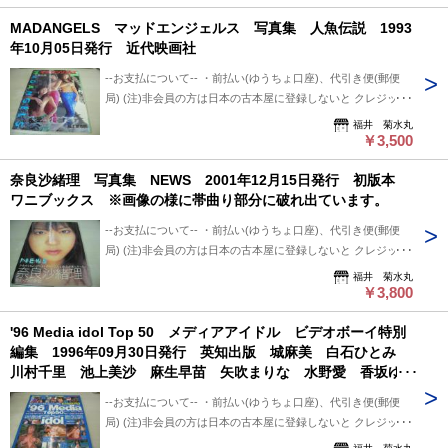
て-- 中古品ですので痛み (傷/汚れ/折れ/破れ/使用感等)は ある
認後、2～3日以内で発送致します。 ※郵便局ご利用の場合、
MADANGELS マッドエンジェルス 写真集 人魚伝説 1993
ものとご理解/ご了承のうえ、 購入ご検討頂ければ幸いです。
平日のみ、 クロネコ便は常時発送可能。 ※※郵便局発送ご利
年10月05日発行 近代映画社
--送料について-- ・レターパックライト 430円 ※追跡番号あ
用、日・祭日かかる場合は 祭日明け発送になります。 ※※※
り+保証なし+ポスト投函 ・レターパックプラス 600円 ※追
追跡番号は発送前にお知らせ致します。 追跡番号から荷物の
--お支払について-- ・前払い(ゆうちょ口座)、代引き便(郵便
跡番号あり+保証なし+対面受け取り (押印またはサイン必要)
配送状況確認できます。 --保管期間について-- 此方から連絡
局) (注)非会員の方は日本の古本屋に登録しないと クレジット
・クロネコ便 送料は地方により変わります。 (下記紹介部分
後、5日間保管しています。 5日間内、購入手続き頂ければ幸
決済利用出来ないと思います。 非会員の方は支払い方法を
福井 菊水丸
に送料記載あり) ※曜日・時間指定ご希望の場合 ※※郵便局
いです。 5日過ぎましても手続き頂けない場合は キャンセル
「振込み」または「代金引換」でご利用下さい。 --状態につい
￥3,500
+クロネコ営業所留め置き可能です。 --発送について-- 振込確
させて頂いています。
て-- 中古品ですので痛み (傷/汚れ/折れ/破れ/使用感等)は ある
認後、2～3日以内で発送致します。 ※郵便局ご利用の場合、
奈良沙緒理 写真集 NEWS 2001年12月15日発行 初版本
ものとご理解/ご了承のうえ、 購入ご検討頂ければ幸いです。
平日のみ、 クロネコ便は常時発送可能。 ※※郵便局発送ご利
ワニブックス ※画像の様に帯曲り部分に破れ出ています。
--送料について-- ・レターパックライト 430円 ※追跡番号あ
用、日・祭日かかる場合は 祭日明け発送になります。 ※※※
り+保証なし+ポスト投函 ・レターパックプラス 600円 ※追
追跡番号は発送前にお知らせ致します。 追跡番号から荷物の
--お支払について-- ・前払い(ゆうちょ口座)、代引き便(郵便
跡番号あり+保証なし+対面受け取り (押印またはサイン必要)
配送状況確認できます。 --保管期間について-- 此方から連絡
局) (注)非会員の方は日本の古本屋に登録しないと クレジット
・クロネコ便 送料は地方により変わります。 (下記紹介部分
後、5日間保管しています。 5日間内、購入手続き頂ければ幸
決済利用出来ないと思います。 非会員の方は支払い方法を
福井 菊水丸
に送料記載あり) ※曜日・時間指定ご希望の場合 ※※郵便局
いです。 5日過ぎましても手続き頂けない場合は キャンセル
「振込み」または「代金引換」でご利用下さい。 --状態につい
￥3,800
+クロネコ営業所留め置き可能です。 --発送について-- 振込確
させて頂いています。
て-- 中古品ですので痛み (傷/汚れ/折れ/破れ/使用感等)は ある
認後、2～3日以内で発送致します。 ※郵便局ご利用の場合、
'96 Media idol Top 50 メディアアイドル ビデオボーイ特別
ものとご理解/ご了承のうえ、 購入ご検討頂ければ幸いです。
平日のみ、 クロネコ便は常時発送可能。 ※※郵便局発送ご利
編集 1996年09月30日発行 英知出版 城麻美 白石ひとみ
--送料について-- ・レターパックライト 430円 ※追跡番号あ
用、日・祭日かかる場合は 祭日明け発送になります。 ※※※
川村千里 池上美沙 麻生早苗 矢吹まりな 水野愛 香坂ゆか
り+保証なし+ポスト投函 ・レターパックプラス 600円 ※追
追跡番号は発送前にお知らせ致します。 追跡番号から荷物の
り 橘未稀 永井まどか 瞳リョウ 可愛ゆう 北原梨奈 田崎
跡番号あり+保証なし+対面受け取り (押印またはサイン必要)
配送状況確認できます。 --保管期間について-- 此方から連絡
--お支払について-- ・前払い(ゆうちょ口座)、代引き便(郵便
由希 里中あやか 松田ちゆり 星野杏里 麻生舞 小室友里
・クロネコ便 送料は地方により変わります。 (下記紹介部分
後、5日間保管しています。 5日間内、購入手続き頂ければ幸
局) (注)非会員の方は日本の古本屋に登録しないと クレジット
※画像の様に表紙面上隅に折れ跡出ています。
に送料記載あり) ※曜日・時間指定ご希望の場合 ※※郵便局
いです。 5日過ぎましても手続き頂けない場合は キャンセル
決済利用出来ないと思います。 非会員の方は支払い方法を