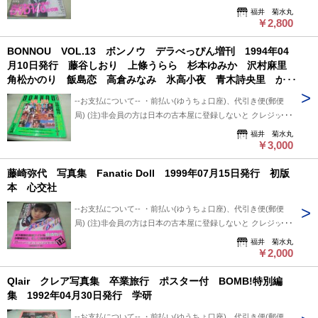
させて頂いています。
決済利用出来ないと思います。 非会員の方は支払い方法を
福井 菊水丸
+クロネコ営業所留め置き可能です。 --発送について-- 振込確
「振込み」または「代金引換」でご利用下さい。 --状態につい
￥2,800
認後、2～3日以内で発送致します。 ※郵便局ご利用の場合、
て-- 中古品ですので痛み (傷/汚れ/折れ/破れ/使用感等)は ある
平日のみ、 クロネコ便は常時発送可能。 ※※郵便局発送ご利
BONNOU VOL.13 ボンノウ デラべっぴん増刊 1994年04
ものとご理解/ご了承のうえ、 購入ご検討頂ければ幸いです。
用、日・祭日かかる場合は 祭日明け発送になります。 ※※※
月10日発行 藤谷しおり 上條うらら 杉本ゆみか 沢村麻里
--送料について-- ・レターパックライト 430円 ※追跡番号あ
追跡番号は発送前にお知らせ致します。 追跡番号から荷物の
角松かのり 飯島恋 高倉みなみ 氷高小夜 青木詩央里 かと
り+保証なし+ポスト投函 ・レターパックプラス 600円 ※追
配送状況確認できます。 --保管期間について-- 此方から連絡
う由梨 真田美伽 ※画像の様に巻中頁下隅に折れ跡出ていま
跡番号あり+保証なし+対面受け取り (押印またはサイン必要)
後、5日間保管しています。 5日間内、購入手続き頂ければ幸
--お支払について-- ・前払い(ゆうちょ口座)、代引き便(郵便
す。
・クロネコ便 送料は地方により変わります。 (下記紹介部分
いです。 5日過ぎましても手続き頂けない場合は キャンセル
局) (注)非会員の方は日本の古本屋に登録しないと クレジット
に送料記載あり) ※曜日・時間指定ご希望の場合 ※※郵便局
させて頂いています。
決済利用出来ないと思います。 非会員の方は支払い方法を
福井 菊水丸
+クロネコ営業所留め置き可能です。 --発送について-- 振込確
「振込み」または「代金引換」でご利用下さい。 --状態につい
￥3,000
認後、2～3日以内で発送致します。 ※郵便局ご利用の場合、
て-- 中古品ですので痛み (傷/汚れ/折れ/破れ/使用感等)は ある
平日のみ、 クロネコ便は常時発送可能。 ※※郵便局発送ご利
藤崎弥代 写真集 Fanatic Doll 1999年07月15日発行 初版
ものとご理解/ご了承のうえ、 購入ご検討頂ければ幸いです。
用、日・祭日かかる場合は 祭日明け発送になります。 ※※※
本 心交社
--送料について-- ・レターパックライト 430円 ※追跡番号あ
追跡番号は発送前にお知らせ致します。 追跡番号から荷物の
り+保証なし+ポスト投函 ・レターパックプラス 600円 ※追
配送状況確認できます。 --保管期間について-- 此方から連絡
--お支払について-- ・前払い(ゆうちょ口座)、代引き便(郵便
跡番号あり+保証なし+対面受け取り (押印またはサイン必要)
後、5日間保管しています。 5日間内、購入手続き頂ければ幸
局) (注)非会員の方は日本の古本屋に登録しないと クレジット
・クロネコ便 送料は地方により変わります。 (下記紹介部分
いです。 5日過ぎましても手続き頂けない場合は キャンセル
決済利用出来ないと思います。 非会員の方は支払い方法を
福井 菊水丸
に送料記載あり) ※曜日・時間指定ご希望の場合 ※※郵便局
させて頂いています。
「振込み」または「代金引換」でご利用下さい。 --状態につい
￥2,000
+クロネコ営業所留め置き可能です。 --発送について-- 振込確
て-- 中古品ですので痛み (傷/汚れ/折れ/破れ/使用感等)は ある
認後、2～3日以内で発送致します。 ※郵便局ご利用の場合、
Qlair クレア写真集 卒業旅行 ポスター付 BOMB!特別編
ものとご理解/ご了承のうえ、 購入ご検討頂ければ幸いです。
平日のみ、 クロネコ便は常時発送可能。 ※※郵便局発送ご利
集 1992年04月30日発行 学研
--送料について-- ・レターパックライト 430円 ※追跡番号あ
用、日・祭日かかる場合は 祭日明け発送になります。 ※※※
り+保証なし+ポスト投函 ・レターパックプラス 600円 ※追
追跡番号は発送前にお知らせ致します。 追跡番号から荷物の
--お支払について-- ・前払い(ゆうちょ口座)、代引き便(郵便