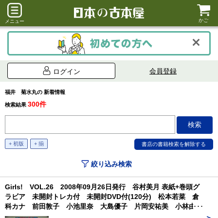
かご
メニュー
会員登録
ログイン
福井 菊水丸の 新着情報
300件
検索結果
+ 初版
+ 揃
絞り込み検索
Girls! VOL.26 2008年09月26日発行 谷村美月 表紙+巻頭グ
ラビア 未開封トレカ付 未開封DVD付(120分) 松本若菜 倉
科カナ 前田敦子 小池里奈 大島優子 片岡安祐美 小林由
佳 福井未菜 長谷川恵美 マイサ