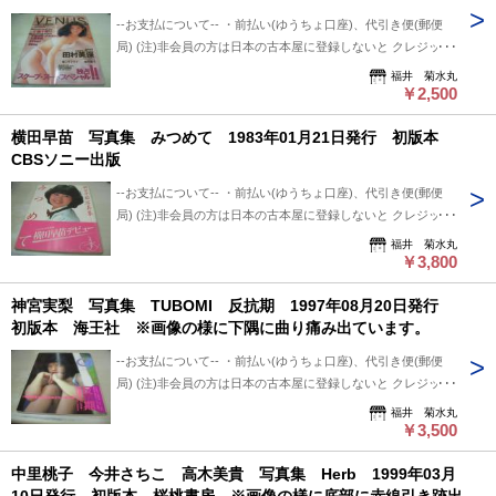
坂木優子 桜っ子クラブ 風吹あんな 水沢早紀 成瀬千里
※※郵便局+クロネコ営業所留め置き可能です。 --発送につい
後、5日間保管しています。 5日間内、購入手続き頂ければ幸
--お支払について-- ・前払い(ゆうちょ口座)、代引き便(郵便
て-- 振込確認後、2～3日以内で発送致します。 ※郵便局ご利
いです。 5日過ぎましても手続き頂けない場合は キャンセル
局) (注)非会員の方は日本の古本屋に登録しないと クレジット
用の場合、平日のみ、 クロネコ便は常時発送可能。 ※※郵便
させて頂いています。
決済利用出来ないと思います。 非会員の方は支払い方法を
福井 菊水丸
局発送ご利用、日・祭日かかる場合は 祭日明け発送になりま
「振込み」または「代金引換」でご利用下さい。 --状態につい
￥2,500
す。 ※※※追跡番号は発送前にお知らせ致します。 追跡番号
て-- 中古品ですので痛み (傷/汚れ/折れ/破れ/使用感等)は ある
から荷物の配送状況確認できます。 --保管期間について-- 此方
横田早苗 写真集 みつめて 1983年01月21日発行 初版本
ものとご理解/ご了承のうえ、 購入ご検討頂ければ幸いです。
から連絡後、5日間保管しています。 5日間内、購入手続き頂
CBSソニー出版
--送料について-- ・レターパックライト 430円 ※追跡番号あ
ければ幸いです。 5日過ぎましても手続き頂けない場合は キ
り+保証なし+ポスト投函 ・レターパックプラス 600円 ※追
ャンセルさせて頂いています。
--お支払について-- ・前払い(ゆうちょ口座)、代引き便(郵便
跡番号あり+保証なし+対面受け取り (押印またはサイン必要)
局) (注)非会員の方は日本の古本屋に登録しないと クレジット
・クロネコ便 送料は地方により変わります。 (下記紹介部分
決済利用出来ないと思います。 非会員の方は支払い方法を
福井 菊水丸
に送料記載あり) ※曜日・時間指定ご希望の場合 ※※郵便局
「振込み」または「代金引換」でご利用下さい。 --状態につい
￥3,800
+クロネコ営業所留め置き可能です。 --発送について-- 振込確
て-- 中古品ですので痛み (傷/汚れ/折れ/破れ/使用感等)は ある
認後、2～3日以内で発送致します。 ※郵便局ご利用の場合、
神宮実梨 写真集 TUBOMI 反抗期 1997年08月20日発行
ものとご理解/ご了承のうえ、 購入ご検討頂ければ幸いです。
平日のみ、 クロネコ便は常時発送可能。 ※※郵便局発送ご利
初版本 海王社 ※画像の様に下隅に曲り痛み出ています。
--送料について-- ・レターパックライト 430円 ※追跡番号あ
用、日・祭日かかる場合は 祭日明け発送になります。 ※※※
り+保証なし+ポスト投函 ・レターパックプラス 600円 ※追
追跡番号は発送前にお知らせ致します。 追跡番号から荷物の
--お支払について-- ・前払い(ゆうちょ口座)、代引き便(郵便
跡番号あり+保証なし+対面受け取り (押印またはサイン必要)
配送状況確認できます。 --保管期間について-- 此方から連絡
局) (注)非会員の方は日本の古本屋に登録しないと クレジット
・クロネコ便 送料は地方により変わります。 (下記紹介部分
後、5日間保管しています。 5日間内、購入手続き頂ければ幸
決済利用出来ないと思います。 非会員の方は支払い方法を
福井 菊水丸
に送料記載あり) ※曜日・時間指定ご希望の場合 ※※郵便局
いです。 5日過ぎましても手続き頂けない場合は キャンセル
「振込み」または「代金引換」でご利用下さい。 --状態につい
￥3,500
+クロネコ営業所留め置き可能です。 --発送について-- 振込確
させて頂いています。
て-- 中古品ですので痛み (傷/汚れ/折れ/破れ/使用感等)は ある
認後、2～3日以内で発送致します。 ※郵便局ご利用の場合、
中里桃子 今井さちこ 高木美貴 写真集 Herb 1999年03月
ものとご理解/ご了承のうえ、 購入ご検討頂ければ幸いです。
平日のみ、 クロネコ便は常時発送可能。 ※※郵便局発送ご利
--送料について-- ・レターパックライト 430円 ※追跡番号あ