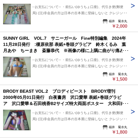
沢奈美 織原奈未 中山みづほ 森永あすか 島村里香 アリ
跡番号あり+保証なし+対面受け取り (押印またはサイン必要)
後、5日間保管しています。 5日間内、購入手続き頂ければ幸
--お支払について-- ・前払い(ゆうちょ口座)、代引き便(郵便
ス・チャン 福山朱音 桜井涼子
・クロネコ便 送料は地方により変わります。 (下記紹介部分
いです。 5日過ぎましても手続き頂けない場合は キャンセル
局) (注)非会員の方は日本の古本屋に登録しないと クレジット
に送料記載あり) ※曜日・時間指定ご希望の場合 ※※郵便局
させて頂いています。
決済利用出来ないと思います。 非会員の方は支払い方法を
福井 菊水丸
+クロネコ営業所留め置き可能です。 --発送について-- 振込確
「振込み」または「代金引換」でご利用下さい。 --状態につい
￥2,000
認後、2～3日以内で発送致します。 ※郵便局ご利用の場合、
て-- 中古品ですので痛み (傷/汚れ/折れ/破れ/使用感等)は ある
平日のみ、 クロネコ便は常時発送可能。 ※※郵便局発送ご利
SUNNY GIRL VOL.7 サニーガール Fine特別編集 2024年
ものとご理解/ご了承のうえ、 購入ご検討頂ければ幸いです。
用、日・祭日かかる場合は 祭日明け発送になります。 ※※※
11月28日発行 :榎原依那 表紙+巻頭グラビア 鈴木くるみ 葉
--送料について-- ・レターパックライト 430円 ※追跡番号あ
追跡番号は発送前にお知らせ致します。 追跡番号から荷物の
月あや ちーまき 斎藤恭代 ※画像の様に上隅に曲がり痛み出
り+保証なし+ポスト投函 ・レターパックプラス 600円 ※追
配送状況確認できます。 --保管期間について-- 此方から連絡
ています。
跡番号あり+保証なし+対面受け取り (押印またはサイン必要)
後、5日間保管しています。 5日間内、購入手続き頂ければ幸
--お支払について-- ・前払い(ゆうちょ口座)、代引き便(郵便
・クロネコ便 送料は地方により変わります。 (下記紹介部分
いです。 5日過ぎましても手続き頂けない場合は キャンセル
局) (注)非会員の方は日本の古本屋に登録しないと クレジット
に送料記載あり) ※曜日・時間指定ご希望の場合 ※※郵便局
させて頂いています。
決済利用出来ないと思います。 非会員の方は支払い方法を
福井 菊水丸
+クロネコ営業所留め置き可能です。 --発送について-- 振込確
「振込み」または「代金引換」でご利用下さい。 --状態につい
￥1,500
認後、2～3日以内で発送致します。 ※郵便局ご利用の場合、
て-- 中古品ですので痛み (傷/汚れ/折れ/破れ/使用感等)は ある
平日のみ、 クロネコ便は常時発送可能。 ※※郵便局発送ご利
BRODY BEAST VOL.2 ブロディビースト BRODY増刊
ものとご理解/ご了承のうえ、 購入ご検討頂ければ幸いです。
用、日・祭日かかる場合は 祭日明け発送になります。 ※※※
2000年05月01日発行 白夜書房 沢口愛華 表紙+巻頭グラビ
--送料について-- ・レターパックライト 430円 ※追跡番号あ
追跡番号は発送前にお知らせ致します。 追跡番号から荷物の
ア 沢口愛華＆石田桃香B2サイズ特大両面ポスター 大和田南
り+保証なし+ポスト投函 ・レターパックプラス 600円 ※追
配送状況確認できます。 --保管期間について-- 此方から連絡
那 安倍乙 吉田莉桜 大石絵理 大久保桜子 北向珠夕 高崎
跡番号あり+保証なし+対面受け取り (押印またはサイン必要)
後、5日間保管しています。 5日間内、購入手続き頂ければ幸
--お支払について-- ・前払い(ゆうちょ口座)、代引き便(郵便
かなみ 源藤アンリ 安藤咲桜 志田友美 清水綾乃 脇田穂乃
・クロネコ便 送料は地方により変わります。 (下記紹介部分
いです。 5日過ぎましても手続き頂けない場合は キャンセル
局) (注)非会員の方は日本の古本屋に登録しないと クレジット
香 石田桃香
に送料記載あり) ※曜日・時間指定ご希望の場合 ※※郵便局
させて頂いています。
決済利用出来ないと思います。 非会員の方は支払い方法を
福井 菊水丸
+クロネコ営業所留め置き可能です。 --発送について-- 振込確
「振込み」または「代金引換」でご利用下さい。 --状態につい
￥1,800
認後、2～3日以内で発送致します。 ※郵便局ご利用の場合、
て-- 中古品ですので痛み (傷/汚れ/折れ/破れ/使用感等)は ある