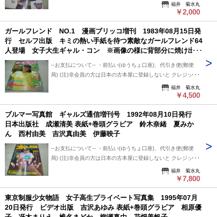
決済利用出来ないと思います。 非会員の方は支払い方法を
福井 菊水丸
+クロネコ営業所留め置き可能です。 --発送について-- 振込確
「振込み」または「代金引換」でご利用下さい。 --状態につい
￥2,000
認後、2～3日以内で発送致します。 ※郵便局ご利用の場合、
て-- 中古品ですので痛み (傷/汚れ/折れ/破れ/使用感等)は ある
平日のみ、 クロネコ便は常時発送可能。 ※※郵便局発送ご利
ガールフレンド NO.1 漫画ブリッコ増刊 1983年08月15日発
ものとご理解/ご了承のうえ、 購入ご検討頂ければ幸いです。
用、日・祭日かかる場合は 祭日明け発送になります。 ※※※
行 セルフ出版 キミの熱い手紙を待つ素敵なガールフレンド64
--送料について-- ・レターパックライト 430円 ※追跡番号あ
追跡番号は発送前にお知らせ致します。 追跡番号から荷物の
人登場 女子大生ギャル・コン ※画像の様に背部分に焼け出て
り+保証なし+ポスト投函 ・レターパックプラス 600円 ※追
配送状況確認できます。 --保管期間について-- 此方から連絡
います。
跡番号あり+保証なし+対面受け取り (押印またはサイン必要)
後、5日間保管しています。 5日間内、購入手続き頂ければ幸
--お支払について-- ・前払い(ゆうちょ口座)、代引き便(郵便
・クロネコ便 送料は地方により変わります。 (下記紹介部分
いです。 5日過ぎましても手続き頂けない場合は キャンセル
局) (注)非会員の方は日本の古本屋に登録しないと クレジット
に送料記載あり) ※曜日・時間指定ご希望の場合 ※※郵便局
させて頂いています。
決済利用出来ないと思います。 非会員の方は支払い方法を
福井 菊水丸
+クロネコ営業所留め置き可能です。 --発送について-- 振込確
「振込み」または「代金引換」でご利用下さい。 --状態につい
￥4,500
認後、2～3日以内で発送致します。 ※郵便局ご利用の場合、
て-- 中古品ですので痛み (傷/汚れ/折れ/破れ/使用感等)は ある
平日のみ、 クロネコ便は常時発送可能。 ※※郵便局発送ご利
ブルマー写真館 ギャルズ通信増刊号 1992年08月10日発行
ものとご理解/ご了承のうえ、 購入ご検討頂ければ幸いです。
用、日・祭日かかる場合は 祭日明け発送になります。 ※※※
日本出版社 成瀬清美 表紙+巻頭グラビア 鈴木奈緒 夏みか
--送料について-- ・レターパックライト 430円 ※追跡番号あ
追跡番号は発送前にお知らせ致します。 追跡番号から荷物の
ん 西村由美 吉沢真由美 伊藤映子
り+保証なし+ポスト投函 ・レターパックプラス 600円 ※追
配送状況確認できます。 --保管期間について-- 此方から連絡
跡番号あり+保証なし+対面受け取り (押印またはサイン必要)
後、5日間保管しています。 5日間内、購入手続き頂ければ幸
--お支払について-- ・前払い(ゆうちょ口座)、代引き便(郵便
・クロネコ便 送料は地方により変わります。 (下記紹介部分
いです。 5日過ぎましても手続き頂けない場合は キャンセル
局) (注)非会員の方は日本の古本屋に登録しないと クレジット
に送料記載あり) ※曜日・時間指定ご希望の場合 ※※郵便局
させて頂いています。
決済利用出来ないと思います。 非会員の方は支払い方法を
福井 菊水丸
+クロネコ営業所留め置き可能です。 --発送について-- 振込確
「振込み」または「代金引換」でご利用下さい。 --状態につい
￥7,800
認後、2～3日以内で発送致します。 ※郵便局ご利用の場合、
て-- 中古品ですので痛み (傷/汚れ/折れ/破れ/使用感等)は ある
平日のみ、 クロネコ便は常時発送可能。 ※※郵便局発送ご利
東京制服少女物語 女子高生プライベート写真集 1995年07月
ものとご理解/ご了承のうえ、 購入ご検討頂ければ幸いです。
用、日・祭日かかる場合は 祭日明け発送になります。 ※※※
20日発行 ビデオ出版 吉沢あゆみ 表紙+巻頭グラビア 相原優
--送料について-- ・レターパックライト 430円 ※追跡番号あ
追跡番号は発送前にお知らせ致します。 追跡番号から荷物の
り+保証なし+ポスト投函 ・レターパックプラス 600円 ※追