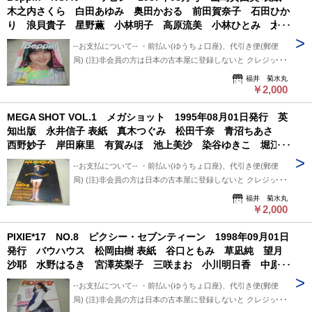
用、日・祭日かかる場合は 祭日明け発送になります。 ※※※
木之内さくら 白田あゆみ 奥田かおる 前田賀奈子 石田ひか
--送料について-- ・レターパックライト 430円 ※追跡番号あ
追跡番号は発送前にお知らせ致します。 追跡番号から荷物の
り 浪貝貴子 星野薫 小林明子 高原流美 小林ひとみ 太田
り+保証なし+ポスト投函 ・レターパックプラス 600円 ※追
配送状況確認できます。 --保管期間について-- 此方から連絡
久美子 谷川裕江 秋元ともみ 葉山みどり 浅倉麻里 岬まど
跡番号あり+保証なし+対面受け取り (押印またはサイン必要)
後、5日間保管しています。 5日間内、購入手続き頂ければ幸
--お支払について-- ・前払い(ゆうちょ口座)、代引き便(郵便
か 中野みゆき 特別付録:小林ひとみの愛のテッシュ箱 ※画
・クロネコ便 送料は地方により変わります。 (下記紹介部分
いです。 5日過ぎましても手続き頂けない場合は キャンセル
局) (注)非会員の方は日本の古本屋に登録しないと クレジット
像の様に表紙面に痛み出ています。
に送料記載あり) ※曜日・時間指定ご希望の場合 ※※郵便局
させて頂いています。
決済利用出来ないと思います。 非会員の方は支払い方法を
福井 菊水丸
+クロネコ営業所留め置き可能です。 --発送について-- 振込確
「振込み」または「代金引換」でご利用下さい。 --状態につい
￥2,000
認後、2～3日以内で発送致します。 ※郵便局ご利用の場合、
て-- 中古品ですので痛み (傷/汚れ/折れ/破れ/使用感等)は ある
平日のみ、 クロネコ便は常時発送可能。 ※※郵便局発送ご利
MEGA SHOT VOL.1 メガショット 1995年08月01日発行 英
ものとご理解/ご了承のうえ、 購入ご検討頂ければ幸いです。
用、日・祭日かかる場合は 祭日明け発送になります。 ※※※
知出版 永井信子 表紙 真木つぐみ 松田千奈 青沼ちあさ
--送料について-- ・レターパックライト 430円 ※追跡番号あ
追跡番号は発送前にお知らせ致します。 追跡番号から荷物の
西野妙子 岸田麻里 有賀みほ 池上美沙 染谷ゆきこ 堀江美
り+保証なし+ポスト投函 ・レターパックプラス 600円 ※追
配送状況確認できます。 --保管期間について-- 此方から連絡
紀 そめやゆきこ 北原梨奈 三浦あいか 横江ひとみ 三上美
跡番号あり+保証なし+対面受け取り (押印またはサイン必要)
後、5日間保管しています。 5日間内、購入手続き頂ければ幸
--お支払について-- ・前払い(ゆうちょ口座)、代引き便(郵便
鈴 河野小百合 森川久美 矢野愛子 野々ゆりか
・クロネコ便 送料は地方により変わります。 (下記紹介部分
いです。 5日過ぎましても手続き頂けない場合は キャンセル
局) (注)非会員の方は日本の古本屋に登録しないと クレジット
に送料記載あり) ※曜日・時間指定ご希望の場合 ※※郵便局
させて頂いています。
決済利用出来ないと思います。 非会員の方は支払い方法を
福井 菊水丸
+クロネコ営業所留め置き可能です。 --発送について-- 振込確
「振込み」または「代金引換」でご利用下さい。 --状態につい
￥2,000
認後、2～3日以内で発送致します。 ※郵便局ご利用の場合、
て-- 中古品ですので痛み (傷/汚れ/折れ/破れ/使用感等)は ある
平日のみ、 クロネコ便は常時発送可能。 ※※郵便局発送ご利
PIXIE*17 NO.8 ピクシー・セブンティーン 1998年09月01日
ものとご理解/ご了承のうえ、 購入ご検討頂ければ幸いです。
用、日・祭日かかる場合は 祭日明け発送になります。 ※※※
発行 バウハウス 松岡由樹 表紙 谷口ともみ 草凪純 望月
--送料について-- ・レターパックライト 430円 ※追跡番号あ
追跡番号は発送前にお知らせ致します。 追跡番号から荷物の
沙耶 水野はるき 宮澤英梨子 三咲まお 小川明日香 中原翔
り+保証なし+ポスト投函 ・レターパックプラス 600円 ※追
配送状況確認できます。 --保管期間について-- 此方から連絡
子 笹原好子 桂木萌 谷津しのぶ 大村りえ 栗野みはる 美
跡番号あり+保証なし+対面受け取り (押印またはサイン必要)
後、5日間保管しています。 5日間内、購入手続き頂ければ幸
--お支払について-- ・前払い(ゆうちょ口座)、代引き便(郵便
羽 夏木あやの
・クロネコ便 送料は地方により変わります。 (下記紹介部分
いです。 5日過ぎましても手続き頂けない場合は キャンセル
局) (注)非会員の方は日本の古本屋に登録しないと クレジット
に送料記載あり) ※曜日・時間指定ご希望の場合 ※※郵便局
させて頂いています。