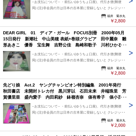
--お支払について-- ・前払い(ゆうちょ口座)、代引き便(郵便
局) (注)非会員の方は日本の古本屋に登録しないと クレジット
決済利用出来ないと思います。 非会員の方は支払い方法を
福井 菊水丸
「振込み」または「代金引換」でご利用下さい。 --状態につい
￥2,800
て-- 中古品ですので痛み (傷/汚れ/折れ/破れ/使用感等)は ある
DEAR GIRL 01 ディア・ガール FOCUS別冊 2000年05月
ものとご理解/ご了承のうえ、 購入ご検討頂ければ幸いです。
15日発行 新潮社 中山美穂 表紙+巻頭グラビア 田中麗奈 雛
--送料について-- ・レターパックライト 430円 ※追跡番号あ
形あきこ 優香 宝生舞 吉野公佳 島崎和歌子 川村ひかる
り+保証なし+ポスト投函 ・レターパックプラス 600円 ※追
湯浅けい子 スージーカン 吉村美紀
跡番号あり+保証なし+対面受け取り (押印またはサイン必要)
--お支払について-- ・前払い(ゆうちょ口座)、代引き便(郵便
・クロネコ便 送料は地方により変わります。 (下記紹介部分
局) (注)非会員の方は日本の古本屋に登録しないと クレジット
に送料記載あり) ※曜日・時間指定ご希望の場合 ※※郵便局
決済利用出来ないと思います。 非会員の方は支払い方法を
福井 菊水丸
+クロネコ営業所留め置き可能です。 --発送について-- 振込確
「振込み」または「代金引換」でご利用下さい。 --状態につい
￥2,800
認後、2～3日以内で発送致します。 ※郵便局ご利用の場合、
て-- 中古品ですので痛み (傷/汚れ/折れ/破れ/使用感等)は ある
平日のみ、 クロネコ便は常時発送可能。 ※※郵便局発送ご利
先どり娘 Act.2 ヤングチャンピオン特別編集 2001年発行
ものとご理解/ご了承のうえ、 購入ご検討頂ければ幸いです。
用、日・祭日かかる場合は 祭日明け発送になります。 ※※※
秋田書店 未開封トレカ付 黒川芽以 石田未来 井端珠里 芳
--送料について-- ・レターパックライト 430円 ※追跡番号あ
追跡番号は発送前にお知らせ致します。 追跡番号から荷物の
賀優里亜 盛内愛子 内田莉紗 鉢嶺杏奈 俵有希子 俵小百
り+保証なし+ポスト投函 ・レターパックプラス 600円 ※追
配送状況確認できます。 --保管期間について-- 此方から連絡
合 皆川優紀 赤咲伶奈 長沢瞳 原口彩歌 斉藤みやび 大場
跡番号あり+保証なし+対面受け取り (押印またはサイン必要)
後、5日間保管しています。 5日間内、購入手続き頂ければ幸
--お支払について-- ・前払い(ゆうちょ口座)、代引き便(郵便
麻矢 岡本奈月 大森美希 高木麻衣子
・クロネコ便 送料は地方により変わります。 (下記紹介部分
いです。 5日過ぎましても手続き頂けない場合は キャンセル
局) (注)非会員の方は日本の古本屋に登録しないと クレジット
に送料記載あり) ※曜日・時間指定ご希望の場合 ※※郵便局
させて頂いています。
決済利用出来ないと思います。 非会員の方は支払い方法を
福井 菊水丸
+クロネコ営業所留め置き可能です。 --発送について-- 振込確
「振込み」または「代金引換」でご利用下さい。 --状態につい
￥2,000
認後、2～3日以内で発送致します。 ※郵便局ご利用の場合、
て-- 中古品ですので痛み (傷/汚れ/折れ/破れ/使用感等)は ある
平日のみ、 クロネコ便は常時発送可能。 ※※郵便局発送ご利