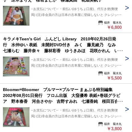
子 冴木まりえ 椎名まどか 柳瀬真由 花畑美帆子
配送状況確認できます。 --保管期間について-- 此方から連絡
跡番号あり+保証なし+対面受け取り (押印またはサイン必要)
後、5日間保管しています。 5日間内、購入手続き頂ければ幸
--お支払について-- ・前払い(ゆうちょ口座)、代引き便(郵便
・クロネコ便 送料は地方により変わります。 (下記紹介部分
いです。 5日過ぎましても手続き頂けない場合は キャンセル
局) (注)非会員の方は日本の古本屋に登録しないと クレジット
に送料記載あり) ※曜日・時間指定ご希望の場合 ※※郵便局
させて頂いています。
決済利用出来ないと思います。 非会員の方は支払い方法を
福井 菊水丸
+クロネコ営業所留め置き可能です。 --発送について-- 振込確
「振込み」または「代金引換」でご利用下さい。 --状態につい
￥6,800
認後、2～3日以内で発送致します。 ※郵便局ご利用の場合、
て-- 中古品ですので痛み (傷/汚れ/折れ/破れ/使用感等)は ある
平日のみ、 クロネコ便は常時発送可能。 ※※郵便局発送ご利
キラメキTeen's Girl ふんどし Library 2010年02月26日発
ものとご理解/ご了承のうえ、 購入ご検討頂ければ幸いです。
用、日・祭日かかる場合は 祭日明け発送になります。 ※※※
行 水仲ゆい 表紙 未開封DVD付き みく 藤見綾乃 なみ
--送料について-- ・レターパックライト 430円 ※追跡番号あ
追跡番号は発送前にお知らせ致します。 追跡番号から荷物の
七瀬らむ 藤井奈々 藤林彩香 ゆうきみほ 花咲かれん いい
り+保証なし+ポスト投函 ・レターパックプラス 600円 ※追
配送状況確認できます。 --保管期間について-- 此方から連絡
だはるか 永井真希 kyu 相原ゆうか 森野くるみ ※画像の
跡番号あり+保証なし+対面受け取り (押印またはサイン必要)
後、5日間保管しています。 5日間内、購入手続き頂ければ幸
--お支払について-- ・前払い(ゆうちょ口座)、代引き便(郵便
様に底部ら赤線引き跡出ています。
・クロネコ便 送料は地方により変わります。 (下記紹介部分
いです。 5日過ぎましても手続き頂けない場合は キャンセル
局) (注)非会員の方は日本の古本屋に登録しないと クレジット
に送料記載あり) ※曜日・時間指定ご希望の場合 ※※郵便局
させて頂いています。
決済利用出来ないと思います。 非会員の方は支払い方法を
福井 菊水丸
+クロネコ営業所留め置き可能です。 --発送について-- 振込確
「振込み」または「代金引換」でご利用下さい。 --状態につい
￥5,500
認後、2～3日以内で発送致します。 ※郵便局ご利用の場合、
て-- 中古品ですので痛み (傷/汚れ/折れ/破れ/使用感等)は ある
平日のみ、 クロネコ便は常時発送可能。 ※※郵便局発送ご利
Bloomer×Bloomer ブルマー×ブルマー まぁぶる特別編集
ものとご理解/ご了承のうえ、 購入ご検討頂ければ幸いです。
用、日・祭日かかる場合は 祭日明け発送になります。 ※※※
2002年08月01日発行 フロム出版 大窪優希 表紙+巻頭グラビ
--送料について-- ・レターパックライト 430円 ※追跡番号あ
追跡番号は発送前にお知らせ致します。 追跡番号から荷物の
ア 野本春香 河合さやか 吉野すみれ 七瀬香純 桜田百合
り+保証なし+ポスト投函 ・レターパックプラス 600円 ※追
配送状況確認できます。 --保管期間について-- 此方から連絡
小松崎えみ 皆月瀬奈 水澤はずき 麻生ひな 青木菜恵 山崎
跡番号あり+保証なし+対面受け取り (押印またはサイン必要)
後、5日間保管しています。 5日間内、購入手続き頂ければ幸
--お支払について-- ・前払い(ゆうちょ口座)、代引き便(郵便
美穂 斉藤ひなた etc
・クロネコ便 送料は地方により変わります。 (下記紹介部分
いです。 5日過ぎましても手続き頂けない場合は キャンセル
局) (注)非会員の方は日本の古本屋に登録しないと クレジット
に送料記載あり) ※曜日・時間指定ご希望の場合 ※※郵便局
させて頂いています。
決済利用出来ないと思います。 非会員の方は支払い方法を
福井 菊水丸
+クロネコ営業所留め置き可能です。 --発送について-- 振込確
「振込み」または「代金引換」でご利用下さい。 --状態につい
￥3,800
認後、2～3日以内で発送致します。 ※郵便局ご利用の場合、