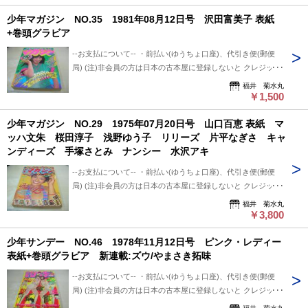
て-- 中古品ですので痛み (傷/汚れ/折れ/破れ/使用感等)は ある
平日のみ、 クロネコ便は常時発送可能。 ※※郵便局発送ご利
少年マガジン NO.35 1981年08月12日号 沢田富美子 表紙
ものとご理解/ご了承のうえ、 購入ご検討頂ければ幸いです。
用、日・祭日かかる場合は 祭日明け発送になります。 ※※※
+巻頭グラビア
--送料について-- ・レターパックライト 430円 ※追跡番号あ
追跡番号は発送前にお知らせ致します。 追跡番号から荷物の
り+保証なし+ポスト投函 ・レターパックプラス 600円 ※追
配送状況確認できます。 --保管期間について-- 此方から連絡
--お支払について-- ・前払い(ゆうちょ口座)、代引き便(郵便
跡番号あり+保証なし+対面受け取り (押印またはサイン必要)
後、5日間保管しています。 5日間内、購入手続き頂ければ幸
局) (注)非会員の方は日本の古本屋に登録しないと クレジット
・クロネコ便 送料は地方により変わります。 (下記紹介部分
いです。 5日過ぎましても手続き頂けない場合は キャンセル
決済利用出来ないと思います。 非会員の方は支払い方法を
福井 菊水丸
に送料記載あり) ※曜日・時間指定ご希望の場合 ※※郵便局
させて頂いています。
「振込み」または「代金引換」でご利用下さい。 --状態につい
￥1,500
+クロネコ営業所留め置き可能です。 --発送について-- 振込確
て-- 中古品ですので痛み (傷/汚れ/折れ/破れ/使用感等)は ある
認後、2～3日以内で発送致します。 ※郵便局ご利用の場合、
少年マガジン NO.29 1975年07月20日号 山口百恵 表紙 マ
ものとご理解/ご了承のうえ、 購入ご検討頂ければ幸いです。
平日のみ、 クロネコ便は常時発送可能。 ※※郵便局発送ご利
ッハ文朱 桜田淳子 浅野ゆう子 リリーズ 片平なぎさ キャ
--送料について-- ・レターパックライト 430円 ※追跡番号あ
用、日・祭日かかる場合は 祭日明け発送になります。 ※※※
ンディーズ 手塚さとみ ナンシー 水沢アキ
り+保証なし+ポスト投函 ・レターパックプラス 600円 ※追
追跡番号は発送前にお知らせ致します。 追跡番号から荷物の
跡番号あり+保証なし+対面受け取り (押印またはサイン必要)
配送状況確認できます。 --保管期間について-- 此方から連絡
--お支払について-- ・前払い(ゆうちょ口座)、代引き便(郵便
・クロネコ便 送料は地方により変わります。 (下記紹介部分
後、5日間保管しています。 5日間内、購入手続き頂ければ幸
局) (注)非会員の方は日本の古本屋に登録しないと クレジット
に送料記載あり) ※曜日・時間指定ご希望の場合 ※※郵便局
いです。 5日過ぎましても手続き頂けない場合は キャンセル
決済利用出来ないと思います。 非会員の方は支払い方法を
福井 菊水丸
+クロネコ営業所留め置き可能です。 --発送について-- 振込確
させて頂いています。
「振込み」または「代金引換」でご利用下さい。 --状態につい
￥3,800
認後、2～3日以内で発送致します。 ※郵便局ご利用の場合、
て-- 中古品ですので痛み (傷/汚れ/折れ/破れ/使用感等)は ある
平日のみ、 クロネコ便は常時発送可能。 ※※郵便局発送ご利
少年サンデー NO.46 1978年11月12日号 ピンク・レディー
ものとご理解/ご了承のうえ、 購入ご検討頂ければ幸いです。
用、日・祭日かかる場合は 祭日明け発送になります。 ※※※
表紙+巻頭グラビア 新連載:ズウ/やまさき拓味
--送料について-- ・レターパックライト 430円 ※追跡番号あ
追跡番号は発送前にお知らせ致します。 追跡番号から荷物の
り+保証なし+ポスト投函 ・レターパックプラス 600円 ※追
配送状況確認できます。 --保管期間について-- 此方から連絡
--お支払について-- ・前払い(ゆうちょ口座)、代引き便(郵便
跡番号あり+保証なし+対面受け取り (押印またはサイン必要)
後、5日間保管しています。 5日間内、購入手続き頂ければ幸
局) (注)非会員の方は日本の古本屋に登録しないと クレジット
・クロネコ便 送料は地方により変わります。 (下記紹介部分
いです。 5日過ぎましても手続き頂けない場合は キャンセル
決済利用出来ないと思います。 非会員の方は支払い方法を