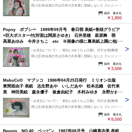
画像の様に裏表紙下隅に折れ跡、表紙側面に汚れ出ています。
・クロネコ便 送料は地方により変わります。 (下記紹介部分
いです。 5日過ぎましても手続き頂けない場合は キャンセル
局) (注)非会員の方は日本の古本屋に登録しないと クレジット
に送料記載あり) ※曜日・時間指定ご希望の場合 ※※郵便局
させて頂いています。
決済利用出来ないと思います。 非会員の方は支払い方法を
福井 菊水丸
+クロネコ営業所留め置き可能です。 --発送について-- 振込確
「振込み」または「代金引換」でご利用下さい。 --状態につい
￥1,800
認後、2～3日以内で発送致します。 ※郵便局ご利用の場合、
て-- 中古品ですので痛み (傷/汚れ/折れ/破れ/使用感等)は ある
平日のみ、 クロネコ便は常時発送可能。 ※※郵便局発送ご利
Popsy ポプシー 1999年09月号 春日萌 表紙+巻頭グラビア
ものとご理解/ご了承のうえ、 購入ご検討頂ければ幸いです。
用、日・祭日かかる場合は 祭日明け発送になります。 ※※※
+巨大ポスター付(対面は関原さゆき) 石井里穂 萩原舞 萌
--送料について-- ・レターパックライト 430円 ※追跡番号あ
追跡番号は発送前にお知らせ致します。 追跡番号から荷物の
高菜あゆみ 今井さちこ etc ※画像の様に裏表紙上隅に他誌
り+保証なし+ポスト投函 ・レターパックプラス 600円 ※追
配送状況確認できます。 --保管期間について-- 此方から連絡
メクレ移り出ています。
跡番号あり+保証なし+対面受け取り (押印またはサイン必要)
後、5日間保管しています。 5日間内、購入手続き頂ければ幸
--お支払について-- ・前払い(ゆうちょ口座)、代引き便(郵便
・クロネコ便 送料は地方により変わります。 (下記紹介部分
いです。 5日過ぎましても手続き頂けない場合は キャンセル
局) (注)非会員の方は日本の古本屋に登録しないと クレジット
に送料記載あり) ※曜日・時間指定ご希望の場合 ※※郵便局
させて頂いています。
決済利用出来ないと思います。 非会員の方は支払い方法を
福井 菊水丸
+クロネコ営業所留め置き可能です。 --発送について-- 振込確
「振込み」または「代金引換」でご利用下さい。 --状態につい
￥3,500
認後、2～3日以内で発送致します。 ※郵便局ご利用の場合、
て-- 中古品ですので痛み (傷/汚れ/折れ/破れ/使用感等)は ある
平日のみ、 クロネコ便は常時発送可能。 ※※郵便局発送ご利
MabuCcO マブッコ 1986年04月25日発行 ミリオン出版
ものとご理解/ご了承のうえ、 購入ご検討頂ければ幸いです。
用、日・祭日かかる場合は 祭日明け発送になります。 ※※※
東間亜由子 表紙 志生野あや いしだあや 松本志織 佐竹来
--送料について-- ・レターパックライト 430円 ※追跡番号あ
追跡番号は発送前にお知らせ致します。 追跡番号から荷物の
美 神田美絵 森永優子 板倉由紀子 木村みゆき 永野かお
り+保証なし+ポスト投函 ・レターパックプラス 600円 ※追
配送状況確認できます。 --保管期間について-- 此方から連絡
り 富永留利子 観世柴穂香 神田智美 森崎あや 竹田麻理
跡番号あり+保証なし+対面受け取り (押印またはサイン必要)
後、5日間保管しています。 5日間内、購入手続き頂ければ幸
--お支払について-- ・前払い(ゆうちょ口座)、代引き便(郵便
田代佐知子 風見あかね 宝生桜子 星野ゆかり
・クロネコ便 送料は地方により変わります。 (下記紹介部分
いです。 5日過ぎましても手続き頂けない場合は キャンセル
局) (注)非会員の方は日本の古本屋に登録しないと クレジット
に送料記載あり) ※曜日・時間指定ご希望の場合 ※※郵便局
させて頂いています。
決済利用出来ないと思います。 非会員の方は支払い方法を
福井 菊水丸
+クロネコ営業所留め置き可能です。 --発送について-- 振込確
「振込み」または「代金引換」でご利用下さい。 --状態につい
￥9,500
認後、2～3日以内で発送致します。 ※郵便局ご利用の場合、
て-- 中古品ですので痛み (傷/汚れ/折れ/破れ/使用感等)は ある
平日のみ、 クロネコ便は常時発送可能。 ※※郵便局発送ご利
Beppin NO.40 ベッピン 1987年08月号 山崎真由美 表紙
ものとご理解/ご了承のうえ、 購入ご検討頂ければ幸いです。