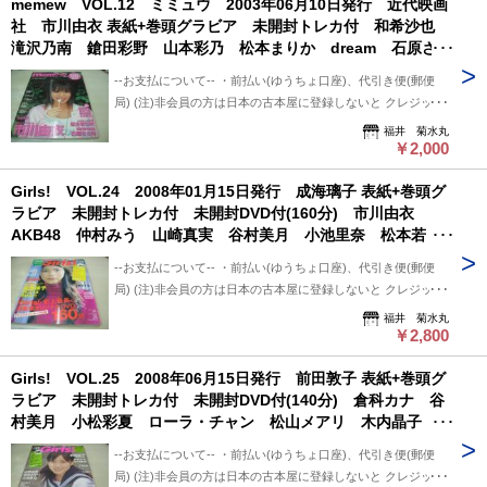
memew VOL.12 ミミュウ 2003年06月10日発行 近代映画
ものとご理解/ご了承のうえ、 購入ご検討頂ければ幸いです。
用、日・祭日かかる場合は 祭日明け発送になります。 ※※※
社 市川由衣 表紙+巻頭グラビア 未開封トレカ付 和希沙也
--送料について-- ・レターパックライト 430円 ※追跡番号あ
追跡番号は発送前にお知らせ致します。 追跡番号から荷物の
滝沢乃南 鎗田彩野 山本彩乃 松本まりか dream 石原さと
り+保証なし+ポスト投函 ・レターパックプラス 600円 ※追
配送状況確認できます。 --保管期間について-- 此方から連絡
み 丸居沙矢香 川本留美 芳賀優里亜 大谷みつほ 内田莉
跡番号あり+保証なし+対面受け取り (押印またはサイン必要)
後、5日間保管しています。 5日間内、購入手続き頂ければ幸
--お支払について-- ・前払い(ゆうちょ口座)、代引き便(郵便
紗 BOYSTYLE BON-BON BLANCO 蒼井優 大村彩子
・クロネコ便 送料は地方により変わります。 (下記紹介部分
いです。 5日過ぎましても手続き頂けない場合は キャンセル
局) (注)非会員の方は日本の古本屋に登録しないと クレジット
etc
に送料記載あり) ※曜日・時間指定ご希望の場合 ※※郵便局
させて頂いています。
決済利用出来ないと思います。 非会員の方は支払い方法を
福井 菊水丸
+クロネコ営業所留め置き可能です。 --発送について-- 振込確
「振込み」または「代金引換」でご利用下さい。 --状態につい
￥2,000
認後、2～3日以内で発送致します。 ※郵便局ご利用の場合、
て-- 中古品ですので痛み (傷/汚れ/折れ/破れ/使用感等)は ある
平日のみ、 クロネコ便は常時発送可能。 ※※郵便局発送ご利
Girls! VOL.24 2008年01月15日発行 成海璃子 表紙+巻頭グ
ものとご理解/ご了承のうえ、 購入ご検討頂ければ幸いです。
用、日・祭日かかる場合は 祭日明け発送になります。 ※※※
ラビア 未開封トレカ付 未開封DVD付(160分) 市川由衣
--送料について-- ・レターパックライト 430円 ※追跡番号あ
追跡番号は発送前にお知らせ致します。 追跡番号から荷物の
AKB48 仲村みう 山崎真実 谷村美月 小池里奈 松本若
り+保証なし+ポスト投函 ・レターパックプラス 600円 ※追
配送状況確認できます。 --保管期間について-- 此方から連絡
菜 工藤里紗 秦みずほ 木内晶子 鷲巣あやの 鎌田奈津美
跡番号あり+保証なし+対面受け取り (押印またはサイン必要)
後、5日間保管しています。 5日間内、購入手続き頂ければ幸
--お支払について-- ・前払い(ゆうちょ口座)、代引き便(郵便
神田茉里奈
・クロネコ便 送料は地方により変わります。 (下記紹介部分
いです。 5日過ぎましても手続き頂けない場合は キャンセル
局) (注)非会員の方は日本の古本屋に登録しないと クレジット
に送料記載あり) ※曜日・時間指定ご希望の場合 ※※郵便局
させて頂いています。
決済利用出来ないと思います。 非会員の方は支払い方法を
福井 菊水丸
+クロネコ営業所留め置き可能です。 --発送について-- 振込確
「振込み」または「代金引換」でご利用下さい。 --状態につい
￥2,800
認後、2～3日以内で発送致します。 ※郵便局ご利用の場合、
て-- 中古品ですので痛み (傷/汚れ/折れ/破れ/使用感等)は ある
平日のみ、 クロネコ便は常時発送可能。 ※※郵便局発送ご利
Girls! VOL.25 2008年06月15日発行 前田敦子 表紙+巻頭グ
ものとご理解/ご了承のうえ、 購入ご検討頂ければ幸いです。
用、日・祭日かかる場合は 祭日明け発送になります。 ※※※
ラビア 未開封トレカ付 未開封DVD付(140分) 倉科カナ 谷
--送料について-- ・レターパックライト 430円 ※追跡番号あ
追跡番号は発送前にお知らせ致します。 追跡番号から荷物の
村美月 小松彩夏 ローラ・チャン 松山メアリ 木内晶子 近
り+保証なし+ポスト投函 ・レターパックプラス 600円 ※追
配送状況確認できます。 --保管期間について-- 此方から連絡
野成美 岩田さゆり 小池里奈 秋山奈々 愛衣 水沢奈子 長
跡番号あり+保証なし+対面受け取り (押印またはサイン必要)
後、5日間保管しています。 5日間内、購入手続き頂ければ幸
--お支払について-- ・前払い(ゆうちょ口座)、代引き便(郵便
谷部優
・クロネコ便 送料は地方により変わります。 (下記紹介部分
いです。 5日過ぎましても手続き頂けない場合は キャンセル
局) (注)非会員の方は日本の古本屋に登録しないと クレジット
に送料記載あり) ※曜日・時間指定ご希望の場合 ※※郵便局