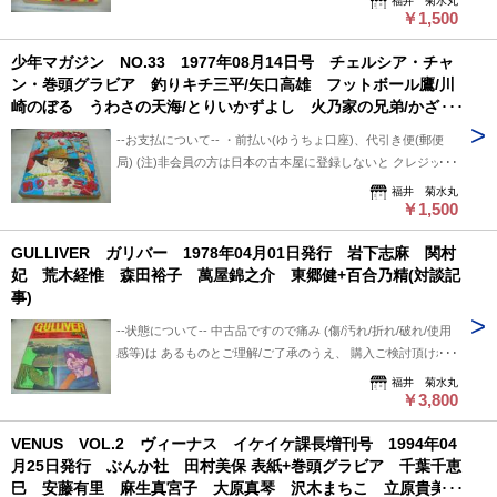
福井 菊水丸
に送料記載あり) ※曜日・時間指定ご希望の場合 ※※郵便局
させて頂いています。
「振込み」または「代金引換」でご利用下さい。 --状態につい
￥1,500
+クロネコ営業所留め置き可能です。 --発送について-- 振込確
て-- 中古品ですので痛み (傷/汚れ/折れ/破れ/使用感等)は ある
認後、2～3日以内で発送致します。 ※郵便局ご利用の場合、
少年マガジン NO.33 1977年08月14日号 チェルシア・チャ
ものとご理解/ご了承のうえ、 購入ご検討頂ければ幸いです。
平日のみ、 クロネコ便は常時発送可能。 ※※郵便局発送ご利
ン・巻頭グラビア 釣りキチ三平/矢口高雄 フットボール鷹/川
--送料について-- ・レターパックライト 430円 ※追跡番号あ
用、日・祭日かかる場合は 祭日明け発送になります。 ※※※
崎のぼる うわさの天海/とりいかずよし 火乃家の兄弟/かざま
り+保証なし+ポスト投函 ・レターパックプラス 600円 ※追
追跡番号は発送前にお知らせ致します。 追跡番号から荷物の
鋭二 サウスポー/中条健 姿三四郎/本宮ひろ志 三つ目がとお
跡番号あり+保証なし+対面受け取り (押印またはサイン必要)
配送状況確認できます。 --保管期間について-- 此方から連絡
--お支払について-- ・前払い(ゆうちょ口座)、代引き便(郵便
る/手塚治虫 大純情くん/松本零士 手天童子/永井豪 空手バカ
・クロネコ便 送料は地方により変わります。 (下記紹介部分
後、5日間保管しています。 5日間内、購入手続き頂ければ幸
局) (注)非会員の方は日本の古本屋に登録しないと クレジット
一代/影丸譲也 etc ※画像の様に表紙面に汚れ出ています。
に送料記載あり) ※曜日・時間指定ご希望の場合 ※※郵便局
いです。 5日過ぎましても手続き頂けない場合は キャンセル
決済利用出来ないと思います。 非会員の方は支払い方法を
福井 菊水丸
+クロネコ営業所留め置き可能です。 --発送について-- 振込確
させて頂いています。
「振込み」または「代金引換」でご利用下さい。 --状態につい
￥1,500
認後、2～3日以内で発送致します。 ※郵便局ご利用の場合、
て-- 中古品ですので痛み (傷/汚れ/折れ/破れ/使用感等)は ある
平日のみ、 クロネコ便は常時発送可能。 ※※郵便局発送ご利
GULLIVER ガリバー 1978年04月01日発行 岩下志麻 関村
ものとご理解/ご了承のうえ、 購入ご検討頂ければ幸いです。
用、日・祭日かかる場合は 祭日明け発送になります。 ※※※
妃 荒木経惟 森田裕子 萬屋錦之介 東郷健+百合乃精(対談記
--送料について-- ・レターパックライト 430円 ※追跡番号あ
追跡番号は発送前にお知らせ致します。 追跡番号から荷物の
事)
り+保証なし+ポスト投函 ・レターパックプラス 600円 ※追
配送状況確認できます。 --保管期間について-- 此方から連絡
跡番号あり+保証なし+対面受け取り (押印またはサイン必要)
後、5日間保管しています。 5日間内、購入手続き頂ければ幸
--状態について-- 中古品ですので痛み (傷/汚れ/折れ/破れ/使用
・クロネコ便 送料は地方により変わります。 (下記紹介部分
いです。 5日過ぎましても手続き頂けない場合は キャンセル
感等)は あるものとご理解/ご了承のうえ、 購入ご検討頂けれ
に送料記載あり) ※曜日・時間指定ご希望の場合 ※※郵便局
させて頂いています。
ば幸いです。 --お支払について-- ・前払い、ゆうちょ口座にお
福井 菊水丸
+クロネコ営業所留め置き可能です。 --発送について-- 振込確
願いします。 --送料について-- ・レターパックライト 430円
￥3,800
認後、2～3日以内で発送致します。 ※郵便局ご利用の場合、
※追跡番号あり+保証なし+ポスト投函 ・レターパックプラ
平日のみ、 クロネコ便は常時発送可能。 ※※郵便局発送ご利
VENUS VOL.2 ヴィーナス イケイケ課長増刊号 1994年04
ス 600円 ※追跡番号あり+保証なし+対面受け取り (押印また
用、日・祭日かかる場合は 祭日明け発送になります。 ※※※
月25日発行 ぶんか社 田村美保 表紙+巻頭グラビア 千葉千恵
はサイン必要) ・クロネコ便 送料は地方により変わります。
追跡番号は発送前にお知らせ致します。 追跡番号から荷物の
巳 安藤有里 麻生真宮子 大原真琴 沢木まちこ 立原貴美
(下記紹介部分に送料記載あり) ※曜日・時間指定ご希望の場合
配送状況確認できます。 --保管期間について-- 此方から連絡