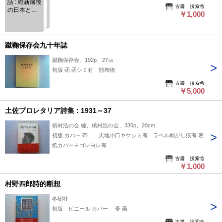
話 : 維新前後
古書 捜索舎
の日本とロ
￥1,000
シア
蹴鞠保存会九十年誌
蹴鞠保存会、192p、27㎝
初版 函 函シミ有 頒布物
古書 捜索舎
￥5,000
土佐プロレタリア詩集 : 1931～37
槙村浩の会 編、槙村浩の会、336p、20cm
初版 カバー 帯 天地小口ヤケシミ有 ラベル剥がし痕有 表
紙カバーヨゴレヨレ有
古書 捜索舎
￥1,000
村野四郎詩的断想
冬樹社
初版 ビニール カバー 帯 函
古書 捜索舎