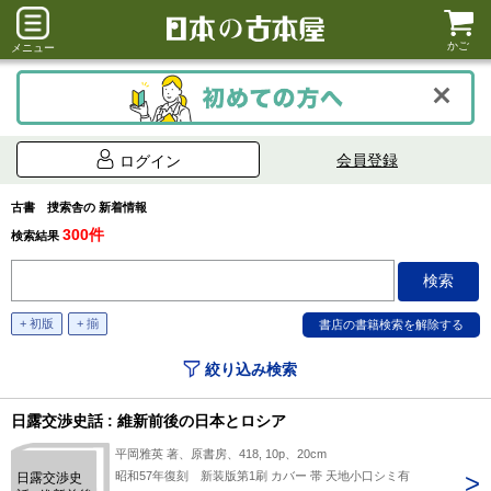
かご
メニュー
会員登録
ログイン
古書 捜索舎の 新着情報
300件
検索結果
+ 初版
+ 揃
絞り込み検索
日露交渉史話 : 維新前後の日本とロシア
平岡雅英 著、原書房、418, 10p、20cm
昭和57年復刻 新装版第1刷 カバー 帯 天地小口シミ有
日露交渉史