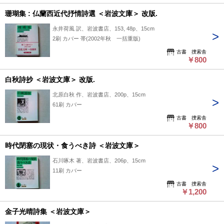
珊瑚集 : 仏蘭西近代抒情詩選 ＜岩波文庫＞ 改版.
永井荷風 訳、岩波書店、153, 48p、15cm
2刷 カバー 帯(2002年秋 一括重版)
古書 捜索舎
￥800
白秋詩抄 ＜岩波文庫＞ 改版.
北原白秋 作、岩波書店、200p、15cm
61刷 カバー
古書 捜索舎
￥800
時代閉塞の現状・食うべき詩 ＜岩波文庫＞
石川啄木 著、岩波書店、206p、15cm
11刷 カバー
古書 捜索舎
￥1,200
金子光晴詩集 ＜岩波文庫＞