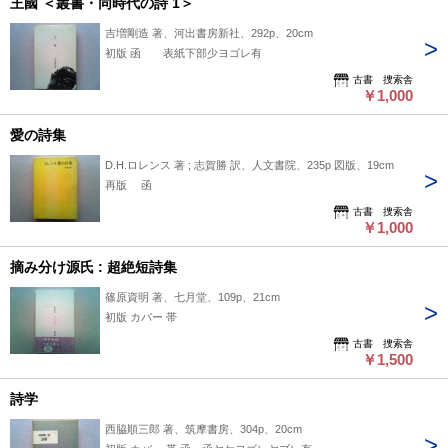
王國 ＜叢書・同時代の詩 1＞
吉増剛造 著、河出書房新社、292p、20cm
初版 函 表紙下部少ヨゴレ有
古書 捜索舎
￥1,000
愛の詩集
D.H.ロレンス 著 ; 志賀勝 訳、人文書院、235p 図版、19cm
再版 函
古書 捜索舎
￥1,000
摘み分け源氏 : 超絶短詩集
篠原資明 著、七月堂、109p、21cm
初版 カバー 帯
古書 捜索舎
￥1,500
詩学
西脇順三郎 著、筑摩書房、304p、20cm