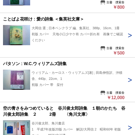
古書 捜索舎
￥800
ことばよ花咲け : 愛の詩集 ＜集英社文庫＞
大岡信 選 ; 日本ペンクラブ 編、集英社、388p、16cm、1冊
初版 カバー 天地小口少ヤケ有 カバー折れ有 画像でご確認
ください
古書 捜索舎
￥500
パタソン : W.C.ウィリアムズ詩集
ウィリアム・カーロス・ウィリアムズ[著] ; 田島伸悟訳、沖積
舎、440p、22cm、1
初版 カバー 帯 栞付
古書 捜索舎
￥12,000
空の青さをみつめていると 谷川俊太郎詩集 １朝のかたち 谷
川俊太郎詩集 ２ 2冊 〈角川文庫〉
谷川俊太郎、角川書店
1 平成7年改版20版 カバー 解説/大岡信 2 昭和60年 初版