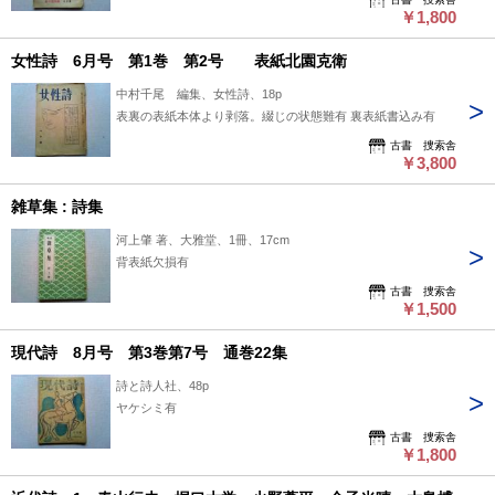
￥1,800
女性詩 6月号 第1巻 第2号 表紙北園克衛
中村千尾 編集、女性詩、18p
表裏の表紙本体より剥落。綴じの状態難有 裏表紙書込み有
古書 捜索舎
￥3,800
雑草集 : 詩集
河上肇 著、大雅堂、1冊、17cm
背表紙欠損有
古書 捜索舎
￥1,500
現代詩 8月号 第3巻第7号 通巻22集
詩と詩人社、48p
ヤケシミ有
古書 捜索舎
￥1,800