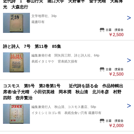
近代詩 1 春山行夫 堀口大学 火野葦平 金子光晴 大島博
光 大森忠行
文学地帯社、34p
蔵書印有
古書 捜索舎
￥2,500
詩と詩人 7号 第11巻 85集
編集兼発行者 関矢與三郎、詩と詩人社、64p
表紙イタミヤケ 背表紙欠損有
古書 捜索舎
￥2,500
コスモス 第5号 第2巻第1号 近代詩を語る会 作品特輯出
席者/金子光晴 小田切英雄 岡本潤 秋山清 北川冬彦 村野
四郎 壺井繁治
編集兼発行人 秋山清、コスモス書店、58p
イタミシミヨゴレ有 表紙虫食い穴有 蔵書印有
古書 捜索舎
￥2,000