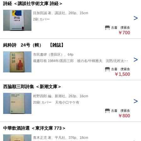
詩経 ＜講談社学術文庫 詩経＞
目加田誠 著、講談社、265p、15cm
2刷 カバー
古書 捜索舎
￥700
純粋詩 24号（輯） 【雑誌】
市民書肆（墨田区）、64p
蔵書印有 1984年/黒田三郎 彼の名/中桐雅夫 沈黙/北村太郎
古書 捜索舎
￥1,500
西脇順三郎詩集 ＜新潮文庫＞
村野四郎 編、新潮社、263p、16cm
20刷 カバー 天地小口ヤケ有
古書 捜索舎
￥800
中華飲酒詩選 ＜東洋文庫 773＞
青木正児 著、平凡社、376p、18cm