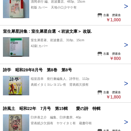
清岡卓行 編、岩波書店、483p、15cm
初版 カバー 天地小口少ヤケ有
古書 捜索舎
￥1,000
室生犀星詩集 : 室生犀星自選 ＜岩波文庫＞ 改版.
室生犀星著、岩波書店、318p、15cm
42刷 カバー
古書 捜索舎
￥800
詩学 昭和28年8月号 第8巻 第8号
稲並昌幸 発行兼編集人、詩学社、112p
表紙イタミヨレヨゴレ有 背表紙欠損有
古書 捜索舎
￥1,800
詩風土 昭和22年 7月号 第15輯 愛の詩 特輯
臼井喜之介 編集、臼井書房、40p
背表紙少欠損有 ヤケイタミ有 蔵書印有
古書 捜索舎