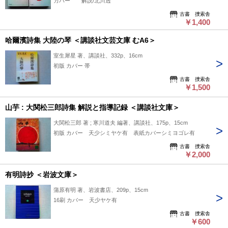
カバー 解説/北川透
古書 捜索舎
￥1,400
哈爾濱詩集 大陸の琴 ＜講談社文芸文庫 むA6＞
室生犀星 著、講談社、332p、16cm
初版 カバー 帯
古書 捜索舎
￥1,500
山芋 : 大関松三郎詩集 解説と指導記録 ＜講談社文庫＞
大関松三郎 著 ; 寒川道夫 編著、講談社、175p、15cm
初版 カバー 天少シミヤケ有 表紙カバーシミヨゴレ有
古書 捜索舎
￥2,000
有明詩抄 ＜岩波文庫＞
蒲原有明 著、岩波書店、209p、15cm
16刷 カバー 天少ヤケ有
古書 捜索舎
￥600