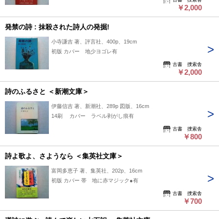
￥2,000
発禁の詩 : 抹殺された詩人の発掘!
小寺謙吉 著、評言社、400p、19cm
初版 カバー 地少ヨゴレ有
古書 捜索舎
￥2,000
詩のふるさと ＜新潮文庫＞
伊藤信吉 著、新潮社、289p 図版、16cm
14刷 カバー ラベル剥がし痕有
古書 捜索舎
￥800
詩よ歌よ、さようなら ＜集英社文庫＞
富岡多恵子 著、集英社、202p、16cm
初版 カバー 帯 地に赤マジック●有
古書 捜索舎
￥700