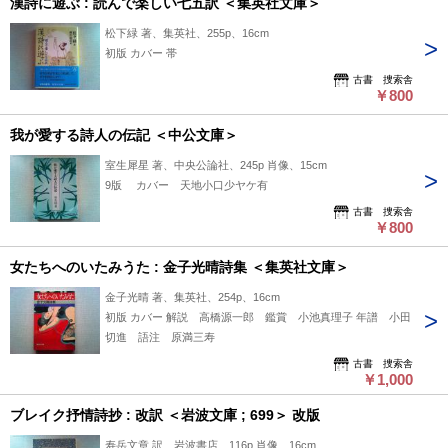
漢詩に遊ぶ : 読んで楽しい七五訳 ＜集英社文庫＞
松下緑 著、集英社、255p、16cm
初版 カバー 帯
古書 捜索舎
￥800
我が愛する詩人の伝記 ＜中公文庫＞
室生犀星 著、中央公論社、245p 肖像、15cm
9版 カバー 天地小口少ヤケ有
古書 捜索舎
￥800
女たちへのいたみうた : 金子光晴詩集 ＜集英社文庫＞
金子光晴 著、集英社、254p、16cm
初版 カバー 解説 高橋源一郎 鑑賞 小池真理子 年譜 小田
切進 語注 原満三寿
古書 捜索舎
￥1,000
ブレイク抒情詩抄 : 改訳 ＜岩波文庫 ; 699＞ 改版
寿岳文章 訳、岩波書店、116p 肖像、16cm