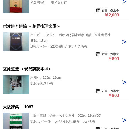
初版 帯 函 帯イタミ有
古書 捜索舎
￥2,000
ポオ詩と詩論 ＜創元推理文庫＞
エドガー・アラン・ポオ 著 ; 福永武彦 他訳、東京創元社、
453p、15cm
16版 カバー 220頁綴じが弱いところ有
古書 捜索舎
￥800
立原道造 ＜現代詩読本 4＞
思潮社、253p、21cm
初版 表紙スレ有
古書 捜索舎
￥800
大阪詩集 1987
小野十三郎 監修、あすなろ社、502p、19cm(B6)
初版 カバー 帯 ラベル剝がし痕有 天シミ有
古書 捜索舎