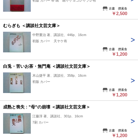
初版 カバー 帯 函 函ヤケヨゴレヤブレ有
古書 捜索舎
￥2,500
むらぎも ＜講談社文芸文庫＞
中野重治 著、講談社、446p、16cm
初版 カバー 天ヤケ有
古書 捜索舎
￥1,200
白兎・苦いお茶・無門庵 ＜講談社文芸文庫＞
木山捷平 著、講談社、358p、16cm
初版 カバー
古書 捜索舎
￥1,200
成熟と喪失 : "母"の崩壊 ＜講談社文芸文庫＞
江藤淳 著、講談社、301p、16cm
7刷 カバー
古書 捜索舎
￥1,200