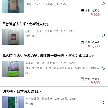
14刷 カバー 天地小口少ヤケ有
古書 捜索舎
￥600
日は過ぎ去らず : わが詩人たち
小野十三郎 著、集工房ノア、307p、19cm
初版 カバー
古書 捜索舎
￥1,500
鬼の詩/生きいそぎの記 : 藤本義一傑作選 ＜河出文庫 ふ8-1＞
藤本義一 著、河出書房新社、292p、15cm
初版 カバー 帯 「師匠・川島雄三を語る」収録。解説 岡崎武
志
古書 捜索舎
￥800
源実朝 ＜日本詩人選 12＞
吉本隆明 著、筑摩書房、275, 2p 図、19cm
8刷 函