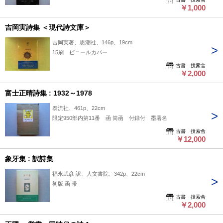
￥1,000
吉岡実詩集 ＜現代詩文庫＞
吉岡実著、思潮社、146p、19cm
15刷 ビニールカバー
古書 捜索舎
￥2,000
富士正晴詩集 : 1932～1978
泰流社、461p、22cm
限定950部内第11番 函 筒函 付録付 墨署名
古書 捜索舎
￥12,000
象牙集 : 訳詩集
福永武彦 訳、人文書院、342p、22cm
初版 函 帯
古書 捜索舎
￥2,000