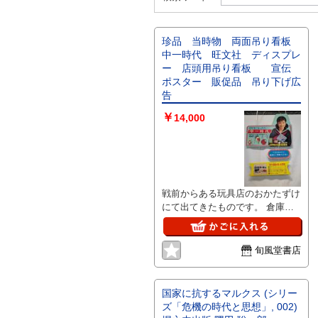
珍品 当時物 両面吊り看板
中一時代 旺文社 ディスプレ
ー 店頭用吊り看板 宣伝
ポスター 販促品 吊り下げ広
告
￥
14,000
戦前からある玩具店のおかたずけ
にて出てきたものです。 倉庫に
長期眠っていたものです。 簡易
クリーニングしましたが傷んでし
まっては台無しになるので埃を払
旬風堂書店
うだけにしました。 現状でのお
渡しとなります。 サイズ 横 最
大 約62㎝ 縦 最大 約81㎝
国家に抗するマルクス (シリー
外観から未開封かと思います。が
ズ「危機の時代と思想」, 002)
当方での未開封保障は出来かねま