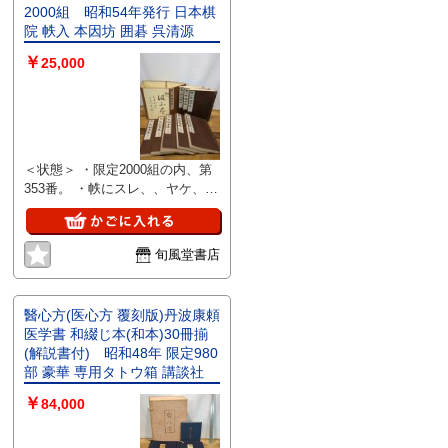
シミがございます。 ◆注意事項
2000組 昭和54年発行 日本棋
・未開封保証はできませんので
院 帙入 本因坊 囲碁 呉清源
「中古品」としてご理解いただけ
￥
る方のみご購入ください ・完璧
25,000
な状態を求める方、神経質な方は
ご遠慮ください ・写真に写って
いるものが全てです
＜状態＞ ・限定2000組の内、第
353番。 ・帙にスレ、、ヤケ、シ
ミ、汚れ、があります。 本は使
用感少なく、おおむね良好な状態
です。※注意事項※■商品・状態
旬風堂書店
はコンディションガイドラインに
基づき、判断・出品されておりま
す。■付録等の付属品がある商品
醫心方(医心方 覆刻版)丹波康頼
の場合、記載されていない物は
医学書 和綴じ本(和本)30冊揃
『付属なし』とご理解下さい。
(解説書付) 昭和48年 限定980
部 豪華 専用タトウ箱 講談社
￥
84,000