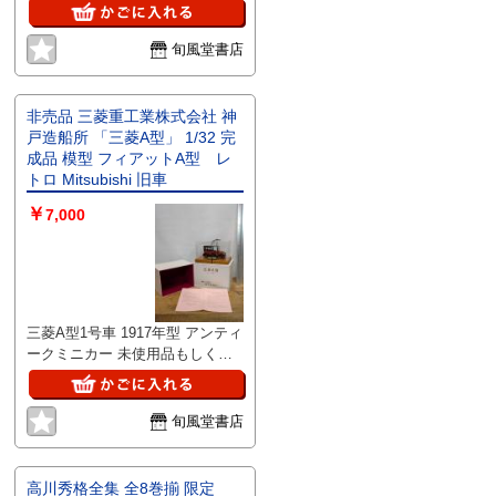
HOBBYJAPAN承認シールが貼ら
れている当時のKITです。 現状で
のお渡しとなります。 外観から
旬風堂書店
未開封かと思います。が当方での
未開封保障は出来かねますことご
了承ください。 保存上での経年
非売品 三菱重工業株式会社 神
劣化があれるかもしれません。
戸造船所 「三菱A型」 1/32 完
シュリンクの捲れている部分がご
成品 模型 フィアットA型 レ
ざいます。 汚れやホコリや破け
トロ Mitsubishi 旧車
など箱を含め傷みあり。（シュリ
￥
ンク内部に埃が入り込んでいる箇
7,000
所ございます）写真にてご確認お
願い致します。） 未開封の為内
容物の確認は出来ておりませんの
で御承知、御理解頂ける方。 詳
しい者がおらず質問には答えるこ
三菱A型1号車 1917年型 アンティ
とが出来ませんのでご了承下さる
ークミニカー 未使用品もしくは
方でお願いします。 詳細こちら
未使用に近い良品です。 ◯材質:
は何もわかりません。画像が全て
金属製 ◯重量: 約646g（ケース含
だと御承知、御理解頂ける方でよ
む） ◯サイズ L: 約16cm W: 約
旬風堂書店
ろしくお願いいたします。
11cm H: 約10cm（台座含むクリ
アケースサイズです） ◯状態: 未
開封に近い良品 外箱にはスレ、
高川秀格全集 全8巻揃 限定