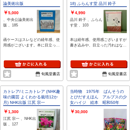
論美術出版
18) ふらんす堂 品川 鈴子
￥
￥
5,000
4,990
、中央公論美術出
品川 鈴子 、ふらん
版 、185
す堂 、103
函ケースはスレなどの経年感、使
本は経年感、使用感ございますが
用感がございます。本に目立った
書き込みや、目立った汚れはな
汚れや書き込みはありません。※
く、読むことに支障はございませ
注意事項※■商品・状態はコンデ
ん。※注意事項※■商品・状態は
ィションガイドラインに基づき、
コンディションガイドラインに基
判断・出品されております。■付
づき、判断・出品されておりま
録等の付属品がある商品の場合、
す。■付録等の付属品がある商品
旬風堂書店
旬風堂書店
記載されていない物は『付属な
の場合、記載されていない物は
し』とご理解下さい。
『付属なし』とご理解下さい。表
紙見開きに直筆サインがありま
カトレア/ミニカトレア (NHK趣
当時物 1975年 ばんそうの
す。
味の園芸 よくわかる栽培12か
とびだすえほん アルプスの少
月) NHK出版 江尻 宗一
女ハイジ 絵本 昭和50年
￥
￥
1,300
30,000
江尻 宗一 、NHK出
版 、127