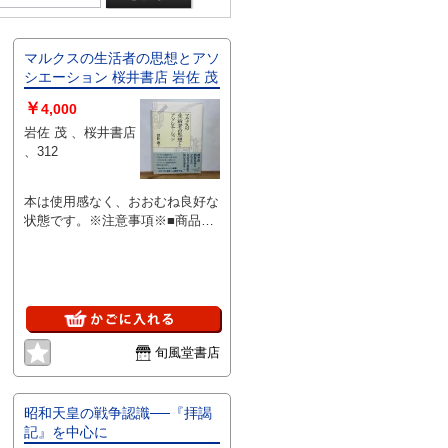
マルクスの生活者の思想とアソ
シエーション 桜井書店 岩佐 茂
￥
4,000
岩佐 茂 、桜井書店
、312
本は使用感なく、おおむね良好な
状態です。※注意事項※■商品・
状態はコンディションガイドライ
ンに基づき、判断・出品されてお
ります。■付録等の付属品がある
商品の場合、記載されていない物
は『付属なし』とご理解下さい。
旬風堂書店
昭和天皇の戦争認識──『拝謁
記』を中心に