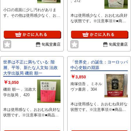
、272
小口の底面に少し汚れがありま
す。その他は使用感少なく、おお
本は使用感少なく、おおむね良好
むね良好な状態です。※注意事項
な状態です。※注意事項※■商
※■商品・状態はコンディション
品・状態はコンディションガイド
ガイドラインに基づき、判断・出
ラインに基づき、判断・出品され
品されております。■付録等の付
ております。■付録等の付属品が
属品がある商品の場合、記載され
ある商品の場合、記載されていな
旬風堂書店
旬風堂書店
ていない物は『付属なし』とご理
い物は『付属なし』とご理解下さ
解下さい。
い。
世界は不正に満ちている: 階
「世界史」の誕生：ヨーロッパ
層、平等、新たな人文知 法政
中心史観の淵源
大学出版局 磯前 順一
￥
3,850
￥
3,050
南塚信吾 、ミネル
磯前 順一 、法政大
ヴァ書房 、304
学出版局 、420
本は使用感なく、おおむね良好な
本は使用感なく、おおむね良好な
状態です。※注意事項※■商品・
状態です。※注意事項※■商品・
状態はコンディションガイドライ
状態はコンディションガイドライ
ンに基づき、判断・出品されてお
ンに基づき、判断・出品されてお
ります。■付録等の付属品がある