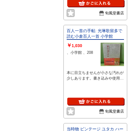
ある商品の場合、記載されていな
い物は『付属なし』とご理解下さ
い。
旬風堂書店
百人一首の手帖: 光琳歌留多で
読む小倉百人一首 小学館
￥
1,030
、小学館 、208
本に目立ちませんが小さな汚れが
少しあります。書き込みや使用感
は少なく、おおむね良好な状態で
す。※注意事項※■商品・状態は
コンディションガイドラインに基
づき、判断・出品されておりま
す。■付録等の付属品がある商品
旬風堂書店
の場合、記載されていない物は
『付属なし』とご理解下さい。
当時物 ビンテージ ユタカ ハー