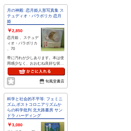
月の神殿: 恋月姫人形写真集 ス
テュディオ・パラボリカ 恋月
姫
￥
2,850
恋月姫 、ステュデ
ィオ・パラボリカ
、70
帯に汚れが少しあります。本は使
用感少なく、おおむね良好な状態
です。※注意事項※■商品・状態
はコンディションガイドラインに
基づき、判断・出品されておりま
旬風堂書店
す。■付録等の付属品がある商品
の場合、記載されていない物は
『付属なし』とご理解下さい。
科学と社会的不平等: フェミニ
ズム,ポストコロニアリズムか
らの科学批判 北大路書房 サン
ドラ ハーディング
￥
3,080