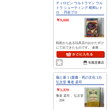
ティロビン ウルトラマン ウル
トラ シューティング 昭和レト
ロ 円谷プロ
￥
5,000
戦前からある玩具店のおかたずけ
にて出てきたものです。 倉庫に
長期眠っていたもので埃まみれで
した。 簡易クリーニングしまし
たが傷んでしまっては台無しにな
旬風堂書店
るので埃を払うだけにしました。
現状でのお渡しとなります。 外
観から未開封かと思います。が当
脳と墓 1 (叢書・死の文化 13)
方での未開封保障は出来かねます
弘文堂 養老 孟司
ことご了承ください。 保存上で
￥
の経年劣化があれるかもしれませ
1,370
ん。 正常動作の確認は出来てお
養老 孟司 、弘文堂
りませんので御承知、御理解頂け
、204
る方。 詳しい者がおらず質問に
は答えることが出来ませんのでご