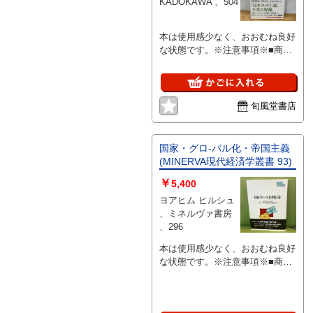
KADOKAWA 、504
本は使用感少なく、おおむね良好
な状態です。※注意事項※■商
品・状態はコンディションガイド
ラインに基づき、判断・出品され
ております。■付録等の付属品が
ある商品の場合、記載されていな
旬風堂書店
い物は『付属なし』とご理解下さ
い。
国家・グロ-バル化・帝国主義
(MINERVA現代経済学叢書 93)
￥
5,400
ヨアヒム ヒルシュ
、ミネルヴァ書房
、296
本は使用感少なく、おおむね良好
な状態です。※注意事項※■商
品・状態はコンディションガイド
ラインに基づき、判断・出品され
ております。■付録等の付属品が