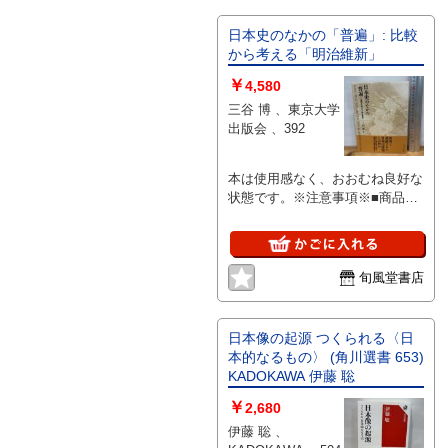
い物は『付属なし』とご理解下さ
い。
日本史のなかの「普遍」: 比較
から考える「明治維新」
￥
4,580
三谷 博 、東京大学
出版会 、392
本は使用感なく、おおむね良好な
状態です。※注意事項※■商品・
状態はコンディションガイドライ
ンに基づき、判断・出品されてお
ります。■付録等の付属品がある
商品の場合、記載されていない物
旬風堂書店
は『付属なし』とご理解下さい。
日本像の起源 つくられる〈日
本的なるもの〉 (角川選書 653)
KADOKAWA 伊藤 聡
￥
2,680
伊藤 聡 、