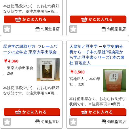
品・状態はコンディションガイド
本は使用感少なく、おおむね良好
ラインに基づき、判断・出品され
な状態です。※注意事項※■商
ております。■付録等の付属品が
品・状態はコンディションガイド
ある商品の場合、記載されていな
ラインに基づき、判断・出品され
い物は『付属なし』とご理解下さ
ております。■付録等の付属品が
い。
旬風堂書店
旬風堂書店
ある商品の場合、記載されていな
い物は『付属なし』とご理解下さ
い。
歴史学の縁取り方: フレームワ
天皇制と歴史学 ─ 史学史的分
ークの史学史 東京大学出版会
析から ─ (“本の泉社”転換期か
ら学ぶ歴史書シリーズ) 本の泉
￥
4,360
社 宮地正人
、東京大学出版会
￥
3,500
、269
宮地正人 、本の泉
社 、320
本は使用感少なく、おおむね良好
な状態です。※注意事項※■商
品・状態はコンディションガイド
本は使用感なく、おおむね良好な
ラインに基づき、判断・出品され
状態です。※注意事項※■商品・
ております。■付録等の付属品が
状態はコンディションガイドライ
ある商品の場合、記載されていな
ンに基づき、判断・出品されてお
い物は『付属なし』とご理解下さ
ります。■付録等の付属品がある
旬風堂書店
旬風堂書店
い。
商品の場合、記載されていない物