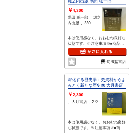
堀之内出版 隅田 聡一郎
すことご了承ください。 撮影の
￥
為開封しました。 保存上での経
4,300
年劣化があれるかもしれません。
隅田 聡一郎 、堀之
汚れやホコリやシミなど箱を含め
内出版 、330
傷みあり。 正常動作の確認は出
来ておりませんので御承知、御理
本は使用感なく、おおむね良好な
解頂ける方。 詳しい者がおらず
状態です。※注意事項※■商品・
質問には答えることが出来ません
状態はコンディションガイドライ
のでご了承下さる方でお願いしま
ンに基づき、判断・出品されてお
す。 詳細こちらは何もわかりま
ります。■付録等の付属品がある
せん。画像が全てだと御承知、御
旬風堂書店
商品の場合、記載されていない物
理解頂ける方でよろしくお願いい
は『付属なし』とご理解下さい。
たします。
深化する歴史学：史資料からよ
みとく新たな歴史像 大月書店
￥
2,300
、大月書店 、272
本は使用感少なく、おおむね良好
な状態です。※注意事項※■商