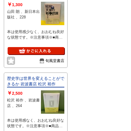
￥
1,300
山田 朗 、新日本出
版社 、228
本は使用感少なく、おおむね良好
な状態です。※注意事項※■商
品・状態はコンディションガイド
ラインに基づき、判断・出品され
ております。■付録等の付属品が
ある商品の場合、記載されていな
旬風堂書店
い物は『付属なし』とご理解下さ
い。
歴史学は世界を変えることがで
きるか 岩波書店 松沢 裕作
￥
2,500
松沢 裕作 、岩波書
店 、264
本は使用感なく、おおむね良好な
状態です。※注意事項※■商品・