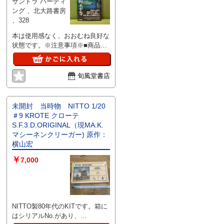
サンドラ ハーディ
ング 、北大路書房
、328
本は使用感なく、おおむね良好な
状態です。※注意事項※■商品・
状態はコンディションガイドライ
ンに基づき、判断・出品されてお
ります。■付録等の付属品がある
旬風堂書店
商品の場合、記載されていない物
は『付属なし』とご理解下さい。
未開封 当時物 NITTO 1/20
＃9 KROTE クローテ
S.F.3.D.ORIGINAL（現MA.K.
マシーネンクリーガー) 原作：
横山宏
￥
7,000
NITTO製80年代のKITです。箱に
はシリアルNo.があり、