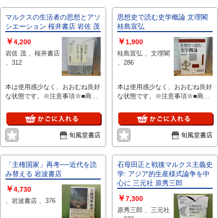
は『付属なし』とご理解下さい。
マルクスの生活者の思想とアソ
思想史で読む史学概論 文理閣
シエーション 桜井書店 岩佐 茂
桂島宣弘
￥
￥
4,200
1,900
岩佐 茂 、桜井書店
桂島宣弘 、文理閣
、312
、286
本は使用感少なく、おおむね良好
本は使用感少なく、おおむね良好
な状態です。※注意事項※■商
な状態です。※注意事項※■商
品・状態はコンディションガイド
品・状態はコンディションガイド
ラインに基づき、判断・出品され
ラインに基づき、判断・出品され
ております。■付録等の付属品が
ております。■付録等の付属品が
ある商品の場合、記載されていな
ある商品の場合、記載されていな
旬風堂書店
旬風堂書店
い物は『付属なし』とご理解下さ
い物は『付属なし』とご理解下さ
い。
い。
「主権国家」再考──近代を読
石母田正と戦後マルクス主義史
み替える 岩波書店
学: アジア的生産様式論争を中
心に 三元社 原秀三郎
￥
4,730
￥
7,300
、岩波書店 、376
原秀三郎 、三元社