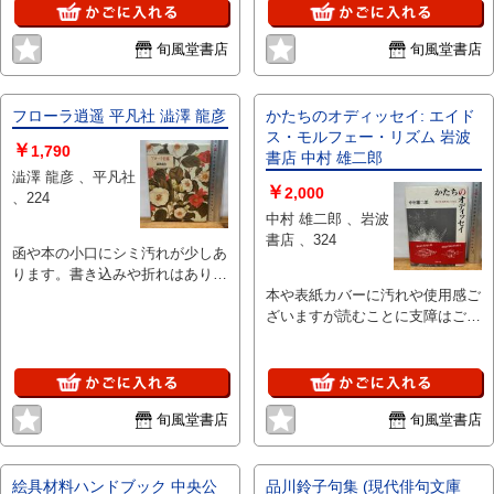
ります。■付録等の付属品がある
商品の場合、記載されていない物
商品の場合、記載されていない物
は『付属なし』とご理解下さい。
は『付属なし』とご理解下さい。
旬風堂書店
旬風堂書店
フローラ逍遥 平凡社 澁澤 龍彦
かたちのオディッセイ: エイド
ス・モルフェー・リズム 岩波
￥
1,790
書店 中村 雄二郎
澁澤 龍彦 、平凡社
￥
2,000
、224
中村 雄二郎 、岩波
書店 、324
函や本の小口にシミ汚れが少しあ
ります。書き込みや折れはありま
せん。古書としてご理解のうえ、
本や表紙カバーに汚れや使用感ご
ご注文くださいますようお願いい
ざいますが読むことに支障はござ
たします。※注意事項※■商品・
いません。書き込みや折れはあり
状態はコンディションガイドライ
ません。※注意事項※■商品・状
ンに基づき、判断・出品されてお
態はコンディションガイドライン
ります。■付録等の付属品がある
に基づき、判断・出品されており
旬風堂書店
旬風堂書店
商品の場合、記載されていない物
ます。■付録等の付属品がある商
は『付属なし』とご理解下さい。
品の場合、記載されていない物は
『付属なし』とご理解下さい。
絵具材料ハンドブック 中央公
品川鈴子句集 (現代俳句文庫