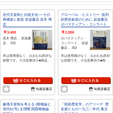
近代天皇制と伝統文化──その
グローバル・ヒストリー: 批判
再構築と創造 岩波書店 高木 博
的歴史叙述のために 岩波書店
志
ゼバスティアン・コンラート
￥
￥
3,400
2,000
高木 博志 、岩波書
ゼバスティアン・
店 、320
コンラート 、岩波
書店 、302
本は使用感なく、おおむね良好な
本は使用感少なく、おおむね良好
状態です。※注意事項※■商品・
な状態です。※注意事項※■商
状態はコンディションガイドライ
品・状態はコンディションガイド
ンに基づき、判断・出品されてお
ラインに基づき、判断・出品され
ります。■付録等の付属品がある
ております。■付録等の付属品が
商品の場合、記載されていない物
ある商品の場合、記載されていな
は『付属なし』とご理解下さい。
い物は『付属なし』とご理解下さ
旬風堂書店
旬風堂書店
い。
象徴天皇制を考える (唯物論と
「戦前歴史学」のアリーナ: 歴
現代61号) 文理閣 関西唯物論
史家たちの一九三〇年代 東京