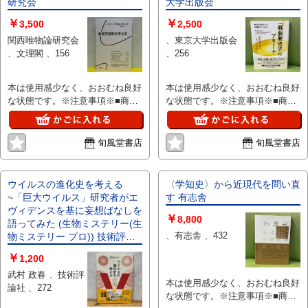
研究会
大学出版会
￥
￥
3,500
2,500
関西唯物論研究会
、東京大学出版会
、文理閣 、156
、256
本は使用感少なく、おおむね良好
本は使用感少なく、おおむね良好
な状態です。※注意事項※■商
な状態です。※注意事項※■商
品・状態はコンディションガイド
品・状態はコンディションガイド
ラインに基づき、判断・出品され
ラインに基づき、判断・出品され
ております。■付録等の付属品が
ております。■付録等の付属品が
旬風堂書店
旬風堂書店
ある商品の場合、記載されていな
ある商品の場合、記載されていな
い物は『付属なし』とご理解下さ
い物は『付属なし』とご理解下さ
い。
い。
ウイルスの進化史を考える
〈学知史〉から近現代を問い直
~「巨大ウイルス」研究者がエ
す 有志舎
ヴィデンスを基に妄想ばなしを
￥
8,800
語ってみた (生物ミステリー(生
、有志舎 、432
物ミステリー プロ)) 技術評論
社 武村 政春
￥
1,200
武村 政春 、技術評
本は使用感少なく、おおむね良好
論社 、272
な状態です。※注意事項※■商