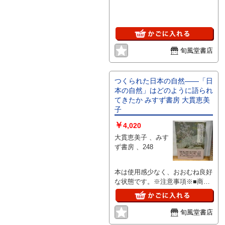
品・状態はコンディションガイド
ラインに基づき、判断・出品され
ております。■付録等の付属品が
ある商品の場合、記載されていな
い物は『付属なし』とご理解下さ
い。
旬風堂書店
つくられた日本の自然――「日
本の自然」はどのように語られ
てきたか みすず書房 大貫恵美
子
￥
4,020
大貫恵美子 、みす
ず書房 、248
本は使用感少なく、おおむね良好
な状態です。※注意事項※■商
品・状態はコンディションガイド
ラインに基づき、判断・出品され
ております。■付録等の付属品が
旬風堂書店
ある商品の場合、記載されていな