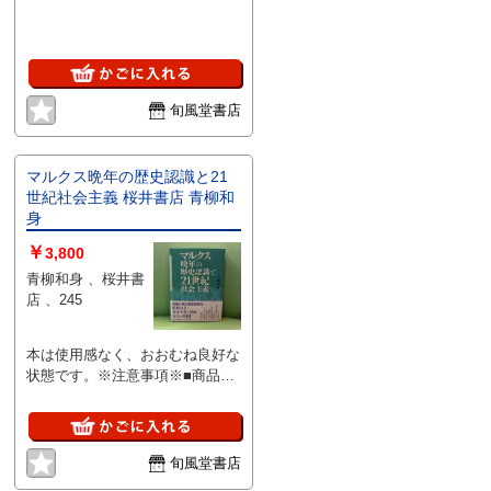
状態はコンディションガイドライ
ンに基づき、判断・出品されてお
ります。■付録等の付属品がある
商品の場合、記載されていない物
は『付属なし』とご理解下さい。
旬風堂書店
マルクス晩年の歴史認識と21
世紀社会主義 桜井書店 青柳和
身
￥
3,800
青柳和身 、桜井書
店 、245
本は使用感なく、おおむね良好な
状態です。※注意事項※■商品・
状態はコンディションガイドライ
ンに基づき、判断・出品されてお
ります。■付録等の付属品がある
商品の場合、記載されていない物
旬風堂書店
は『付属なし』とご理解下さい。