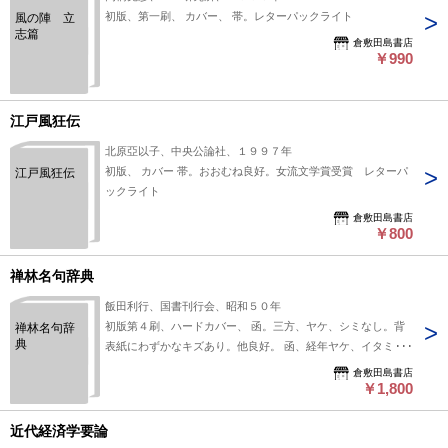
初版、第一刷、 カバー、 帯。レターパックライト
風の陣 立
志篇
倉敷田島書店
￥990
江戸風狂伝
北原亞以子、中央公論社、１９９７年
初版、 カバー 帯。おおむね良好。女流文学賞受賞 レターパ
江戸風狂伝
ックライト
倉敷田島書店
￥800
禅林名句辞典
飯田利行、国書刊行会、昭和５０年
初版第４刷、ハードカバー、 函。三方、ヤケ、シミなし。背
禅林名句辞
典
表紙にわずかなキズあり。他良好。 函、経年ヤケ、イタミ。
ゆうパック
倉敷田島書店
￥1,800
近代経済学要論