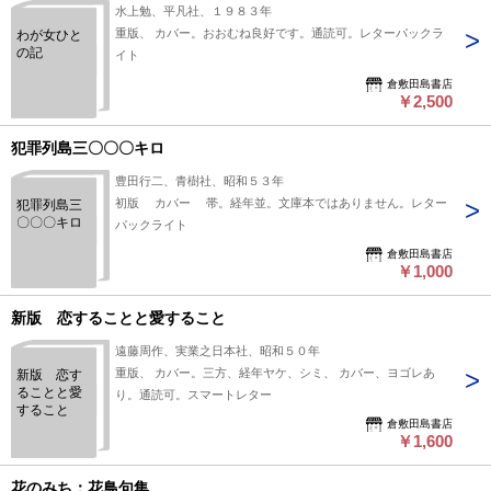
水上勉、平凡社、１９８３年
重版、 カバー。おおむね良好です。通読可。レターパックラ
わが女ひと
の記
イト
倉敷田島書店
￥2,500
犯罪列島三〇〇〇キロ
豊田行二、青樹社、昭和５３年
初版 カバー 帯。経年並。文庫本ではありません。レター
犯罪列島三
〇〇〇キロ
パックライト
倉敷田島書店
￥1,000
新版 恋することと愛すること
遠藤周作、実業之日本社、昭和５０年
重版、 カバー。三方、経年ヤケ、シミ、 カバー、ヨゴレあ
新版 恋す
ることと愛
り。通読可。スマートレター
すること
倉敷田島書店
￥1,600
花のみち：花鳥句集