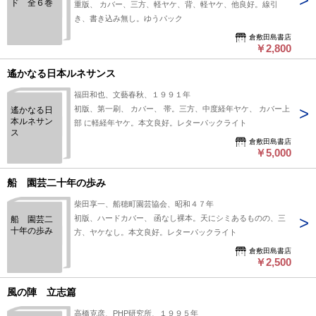
ド 全６巻
重版、 カバー、三方、軽ヤケ、背、軽ヤケ、他良好。線引
き、書き込み無し。ゆうパック
倉敷田島書店
￥2,800
遙かなる日本ルネサンス
福田和也、文藝春秋、１９９１年
初版、第一刷、 カバー、 帯。三方、中度経年ヤケ、 カバー上
遙かなる日
本ルネサン
部 に軽経年ヤケ。本文良好。レターパックライト
ス
倉敷田島書店
￥5,000
船 園芸二十年の歩み
柴田享一、船穂町園芸協会、昭和４７年
初版、ハードカバー、 函なし裸本。天にシミあるものの、三
船 園芸二
十年の歩み
方、ヤケなし。本文良好。レターパックライト
倉敷田島書店
￥2,500
風の陣 立志篇
高橋克彦、PHP研究所、１９９５年