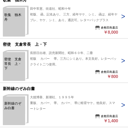
歌集 独木舟
田中常憲、街道社、昭和十年
初版、 函。記名あり。 三方、経年ヤケ、シミ。 函は、経年ヤ
歌集 独木
舟
ブレ、ヤケ、シミ、あり。通読可。レターパックプラス
倉敷田島書店
￥8,000
密使 支倉常長 上・下
長部日出雄、読売新聞社、昭和６０年、二冊
初版 カバー 帯。三方にシミあり。本文良好。レターパッ
密使 支倉
常長 上・
クライト二つ使用。
下
倉敷田島書店
￥800
新幹線のぞみ白書
大朏博善、新潮社、１９９５年
重版、 カバー、 帯。 カバー、 帯に軽背ヤケ。他良好。スマ
新幹線のぞ
み白書
ートレター
倉敷田島書店
￥1,400