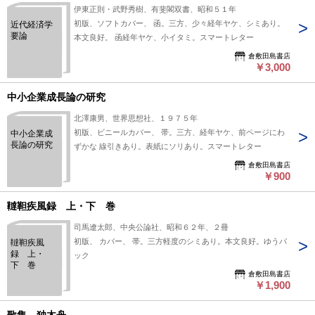
伊東正則・武野秀樹、有斐閣双書、昭和５１年
初版、ソフトカバー、 函。三方、少々経年ヤケ、シミあり。
近代経済学
要論
本文良好。 函経年ヤケ、小イタミ。スマートレター
倉敷田島書店
￥3,000
中小企業成長論の研究
北澤康男、世界思想社、１９７５年
初版、ビニールカバー、 帯。三方、経年ヤケ、前ページにわ
中小企業成
長論の研究
ずかな 線引きあり。表紙にソリあり。スマートレター
倉敷田島書店
￥900
韃靼疾風録 上・下 巻
司馬遼太郎、中央公論社、昭和６２年、２冊
初版、 カバー、 帯。三方軽度のシミあり。本文良好。ゆうパ
韃靼疾風
録 上・
ック
下 巻
倉敷田島書店
￥1,900