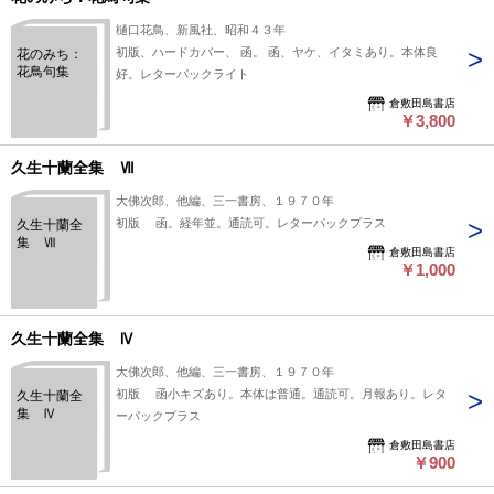
樋口花鳥、新風社、昭和４３年
初版、ハードカバー、 函。 函、ヤケ、イタミあり。本体良
花のみち：
花鳥句集
好。レターパックライト
倉敷田島書店
￥3,800
久生十蘭全集 Ⅶ
大佛次郎、他編、三一書房、１９７０年
初版 函。経年並。通読可。レターパックプラス
久生十蘭全
集 Ⅶ
倉敷田島書店
￥1,000
久生十蘭全集 Ⅳ
大佛次郎、他編、三一書房、１９７０年
初版 函小キズあり。本体は普通。通読可。月報あり。レタ
久生十蘭全
集 Ⅳ
ーパックプラス
倉敷田島書店
￥900