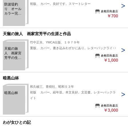
初版、 カバー。良好です。スマートレター
防波堤釣
り オール
倉敷田島書店
カラー完全
￥700
図解 基本
から実践ま
で解説
天寵の旅人 画家宮芳平の生涯と作品
竹中正夫、YMCA出版、１９７９年
重版、 カバー。書き込みわずかにあり。レターパックライト
天寵の旅
人 画家宮
倉敷田島書店
芳平の生涯
￥1,000
と作品
暗黒山林
和久峻三、青樹社、昭和５３年
初版 カバー。経年並。本文良好。文芸書。レターパックラ
暗黒山林
イト
倉敷田島書店
￥3,000
わが女ひとの記