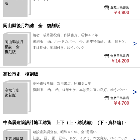
版
倉敷田島書店
￥4,900
岡山縣後月郡誌 全 復刻版
編者 後月郡役所、作陽書房、昭和４７年
復刻版 函、ハードカバー、 帯。新本特価品。 函、軽ヤケ、
岡山縣後月
郡誌 全
本は良好。地図付き。ゆうパック
復刻版
倉敷田島書店
￥14,200
高松市史 復刻版
高松市役所編、臨川書店、昭和６１年
復刻版、 函。 函、経年ヤケ、本は美に近い良好。ゆうパック
高松市史
復刻版
倉敷田島書店
￥4,700
中高層建築設計施工総覧 上下（上・総説編）（下・資料編）
建設産業調査会、昭和４９年、全2冊揃い
初版、 函。 函、経年、ヤケ、イタミ。本文良好。ゆうパック
中高層建築