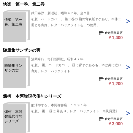
快楽 第一巻、第二巻
武田泰淳、新潮社、昭和４７年、全２冊
初版 ハードカバー。 第二巻の 函の背表紙ヤケあり。本体二
快楽 第一
巻、第二巻
冊とも良好。レターパックライトを二つ使用。
倉敷田島書店
￥1,400
随筆集サンザシの実
清岡卓行、毎日新聞社、昭和４７年
初版、 函。ハードカバー。 函に背ヤケあるも、本は美に近い
随筆集サン
ザシの実
良好。レターパックライト
倉敷田島書店
￥1,200
爛柯 本阿弥現代俳句シリーズ
熊澤やすを、本阿弥書店、１９９１年
初版、 函、 函に 帯あり。レターパックライト 南風賞受賞
爛柯 本阿
弥現代俳句
倉敷田島書店
シリーズ
￥3,000