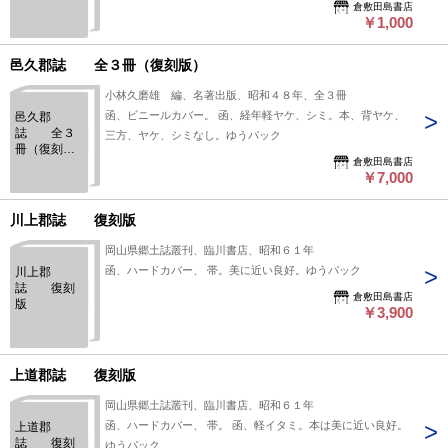
倉敷田島書店
￥1,000
邑久郡誌 全３冊（復刻版）
小林久磨雄 編、名著出版、昭和４８年、全３冊
函、ビニールカバー。 函、経年軽ヤケ、シミ。本、背ヤケ、
邑久郡
誌 全３
三方、ヤケ、シミなし。ゆうパック
冊（復刻
倉敷田島書店
版）
￥7,000
川上郡誌 復刻版
岡山県郷土誌叢刊、臨川書店、昭和６１年
函、ハードカバー、 帯。美に近い良好。ゆうパック
川上郡
誌 復刻
倉敷田島書店
版
￥3,900
上道郡誌 復刻版
岡山県郷土誌叢刊、臨川書店、昭和６１年
函、ハードカバー、 帯。 函、軽イタミ。本は美に近い良好。
上道郡
誌 復刻
ゆうパック