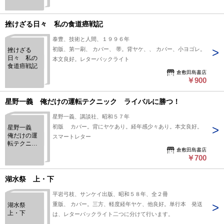
挫けざる日々 私の食道癌戦記
泰豊、技術と人間、１９９６年
初版、第一刷、 カバー、 帯。背ヤケ、、 カバー、小ヨゴレ。
挫けざる
日々 私の
本文良好。レターパックライト
食道癌戦記
倉敷田島書店
￥900
星野一義 俺だけの運転テクニック ライバルに勝つ！
星野一義、講談社、昭和５７年
初版 カバー。背にヤケあり。経年感少々あり。本文良好。
星野一義
俺だけの運
スマートレター
転テクニッ
倉敷田島書店
ク ライバ
￥700
ルに勝つ！
湖水祭 上・下
平岩弓枝、サンケイ出版、昭和５８年、全２冊
重版、 カバー。三方、軽度経年ヤケ、他良好。単行本 発送
湖水祭
上・下
は、レターパックライト二つに分けて行います。