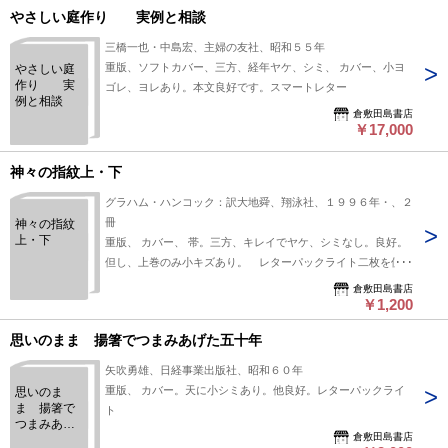
やさしい庭作り 実例と相談
三橋一也・中島宏、主婦の友社、昭和５５年
重版、ソフトカバー、三方、経年ヤケ、シミ、 カバー、小ヨ
やさしい庭
作り 実
ゴレ、ヨレあり。本文良好です。スマートレター
例と相談
倉敷田島書店
￥17,000
神々の指紋上・下
グラハム・ハンコック：訳大地舜、翔泳社、１９９６年・、２
冊
神々の指紋
上・下
重版、 カバー、 帯。三方、キレイでヤケ、シミなし。良好。
但し、上巻のみ小キズあり。 レターパックライト二枚を使用
します。
倉敷田島書店
￥1,200
思いのまま 揚箸でつまみあげた五十年
矢吹勇雄、日経事業出版社、昭和６０年
重版、 カバー。天に小シミあり。他良好。レターパックライ
思いのま
ま 揚箸で
ト
つまみあげ
倉敷田島書店
た五十年