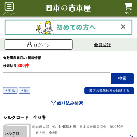
かご
メニュー
会員登録
ログイン
倉敷田島書店の 新着情報
300件
検索結果
+ 初版
+ 揃
絞り込み検索
シルクロード 全６巻
司馬遼太郎 他 NHK取材班、日本放送出版協会、昭和50年
～５５年、全6冊
シルクロー