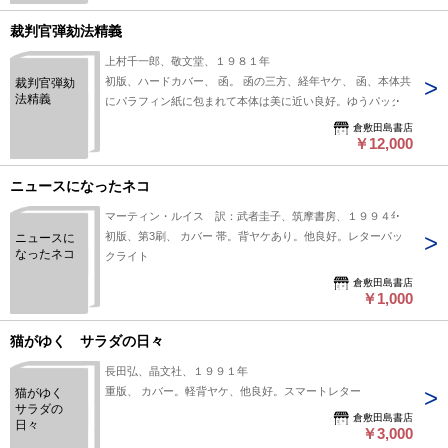
裁判官弾劾法精義
上村千一郎、敬文堂、１９８１年
初版、ハードカバー、 函。 函の三方、経年ヤケ、 函、本体共
裁判官弾劾
法精義
にパラフィン紙に包まれて本体は美に近い良好。ゆうパック
倉敷田島書店
￥12,000
ニュースになったネコ
マーティン・ルイス 訳：武者圭子、筑摩書房、１９９４年
初版、第3刷、 カバー 帯。背ヤケあり。他良好。レターパッ
ニュースに
なったネコ
クライト
倉敷田島書店
￥1,000
猫がゆく サラダの日々
長田弘、晶文社、１９９１年
重版、 カバー。軽背ヤケ、他良好。スマートレター
猫がゆく
サラダの
倉敷田島書店
日々
￥3,000