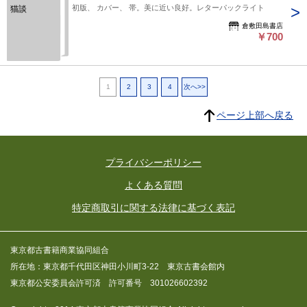
初版、 カバー、 帯。美に近い良好。レターパックライト
猫談
倉敷田島書店
￥700
1
2
3
4
次へ>>
ページ上部へ戻る
プライバシーポリシー
よくある質問
特定商取引に関する法律に基づく表記
東京都古書籍商業協同組合
所在地：東京都千代田区神田小川町3-22 東京古書会館内
東京都公安委員会許可済 許可番号 301026602392