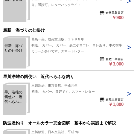
り。通読可。レターパックライト
倉敷田島書店
￥900
最新 海づりの仕掛け
葛島一美、成美堂出版、１９９８年
初版、 カバー。 カバー、裏に小ヨゴレ、ヨレあり。本の前半
最新 海づ
りの仕掛け
カラーが多いです。スマートレター
倉敷田島書店
￥3,000
早川浩雄の餌使い 近代へらぶな釣り
早川浩雄、東京書店、平成元年
初版、 カバー。良好です。スマートレター
早川浩雄の
餌使い 近
倉敷田島書店
代へらぶな
￥1,800
釣り
防波堤釣り オールカラー完全図解 基本から実践まで解説
土橋鑛造、日本文芸社、平成7年