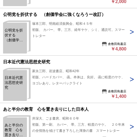
￥2,000
公明党を折伏する （創価学会に強くなろうー改訂）
塚本三郎、明南経済振興会、昭和４５年
初版、 カバー、 帯。三方、経年ヤケ、シミ、通読可。スマー
公明党を折
伏する
トレター
（創価学会
倉敷田島書店
に強くなろ
￥4,800
うー改訂）
日本近代憲法思想史研究
家永三郎、岩波書店、昭和42年
初版、ハードカバー、 函。本体は、良好。 函に軽度のヤケ、
日本近代憲
法思想史研
ヨゴレあり。レターパックライト
究
倉敷田島書店
￥1,400
あと半分の教育 心を置き去りにした日本人
井深大、ごま書房、昭和６０年
初版、第一刷、 カバー、 帯。三方、軽度のヤケ。 ２０年来
あと半分の
教育 心を
の全情熱を傾けて書き下ろした渾身の書 スマートレター
置き去りに