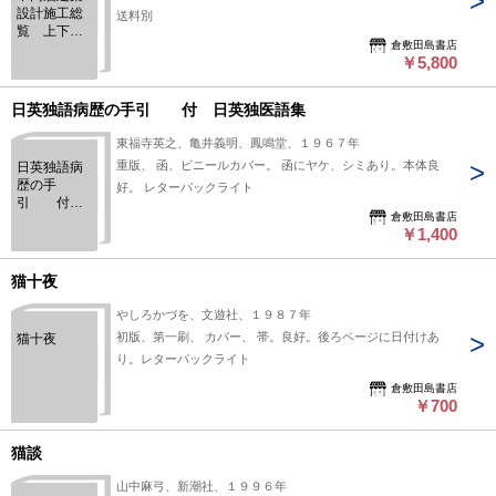
設計施工総
送料別
覧 上下
倉敷田島書店
（上・総説
￥5,800
編）（下・
資料編）
日英独語病歴の手引 付 日英独医語集
東福寺英之、亀井義明、鳳鳴堂、１９６７年
重版、 函、ビニールカバー。 函にヤケ、シミあり。本体良
日英独語病
歴の手
好。 レターパックライト
引 付
倉敷田島書店
日英独医語
￥1,400
集
猫十夜
やしろかづを、文遊社、１９８７年
初版、第一刷、 カバー、 帯。良好。後ろページに日付けあ
猫十夜
り。レターパックライト
倉敷田島書店
￥700
猫談
山中麻弓、新潮社、１９９６年