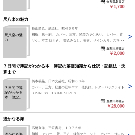
倉敷田島書店
した日本人
￥1,700
尺八楽の魅力
横山勝也、講談社、昭和６０年
初版、第一刷、 カバー。三方、軽度のヤケあり。 カバー、背
尺八楽の魅
力
ヤケ。本文 線引き、 書込みなし。著者、サイン入り。スマー
トレター
倉敷田島書店
￥2,000
７日間で簿記がわかる本 簿記の基礎知識から仕訳・記帳法・決
算まで
橋本義晃、日本文芸社、昭和６３年
カバー。三方、軽度の経年ヤケ、他良好。レターパックライト
７日間で簿
記がわかる
BUSINESS JITSUMU SERIES
本 簿記の
倉敷田島書店
基礎知識か
￥28,000
ら仕訳・記
帳法・決算
まで
遙かなる海
高橋玄洋、三笠書房、１９７６年
初版、 カバー、 帯。三方、経年ヤケ、シミ。 カバーヨゴレあ
遙かなる海