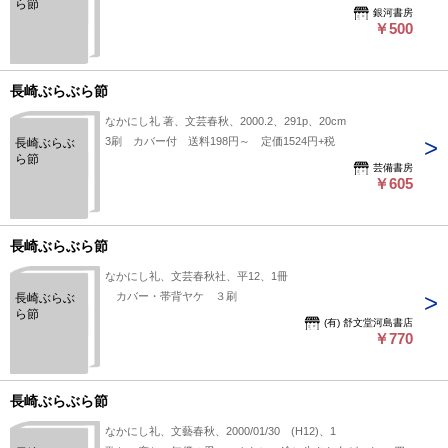
ら節
銀河書房
￥500
長崎ぶらぶら節
なかにし礼 著、文芸春秋、2000.2、291p、20cm
3刷 カバー付 送料198円～ 定価1524円+税
長崎ぶらぶ
ら節
芸備書房
￥605
長崎ぶらぶら節
なかにし礼、文芸春秋社、平12、1冊
カバー・帯背ヤケ ３刷
長崎ぶらぶ
ら節
(有) 舒文堂河島書店
￥770
長崎ぶらぶら節
なかにし礼、文藝春秋、2000/01/30 (H12)、1