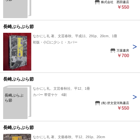
株式会社 西田書店
￥550
長崎ぶらぶら節
なかにし礼 著、文芸春秋、平成11、291p、20cm、1冊
初版・小口に少シミ・カバー
万葉書房
￥700
長崎ぶらぶら節
なかにし礼、文芸春秋社、平12、1冊
カバー 帯背ヤケ 4刷
長崎ぶらぶ
ら節
(有) 舒文堂河島書店
￥550
長崎ぶらぶら節
なかにし礼 著、文藝春秋、平12、291p、20cm