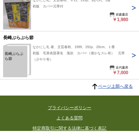
なかにし礼、文芸春秋、平11、291p、四六判、1冊
初版 カバー元帯付
岩森書店
￥1,980
長崎ぶらぶら節
なかにし礼 著、文芸春秋、1999、291p、20cm、１冊
初版 毛筆表題署名 落款 カバー（僅かなスレ有） 元帯
長崎ぶらぶ
ら節
（少ヤケ有）
近代書房
￥7,000
ページ上部へ戻る
プライバシーポリシー
よくある質問
特定商取引に関する法律に基づく表記