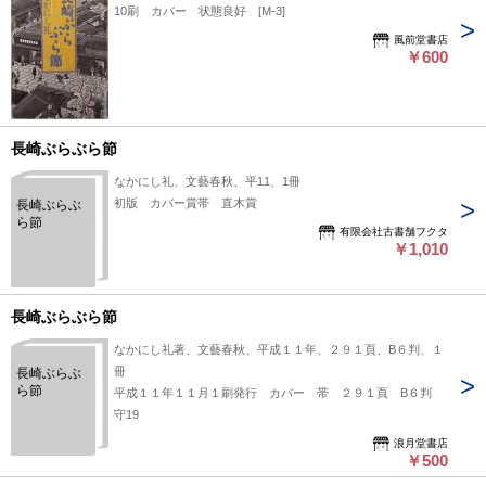
10刷 カバー 状態良好 [M-3]
風前堂書店
￥600
長崎ぶらぶら節
なかにし礼、文藝春秋、平11、1冊
初版 カバー賞帯 直木賞
長崎ぶらぶ
ら節
有限会社古書舗フクタ
￥1,010
長崎ぶらぶら節
なかにし礼著、文藝春秋、平成１１年、２９１頁、B６判、１
冊
長崎ぶらぶ
ら節
平成１１年１１月１刷発行 カバー 帯 ２９１頁 B６判
守19
浪月堂書店
￥500