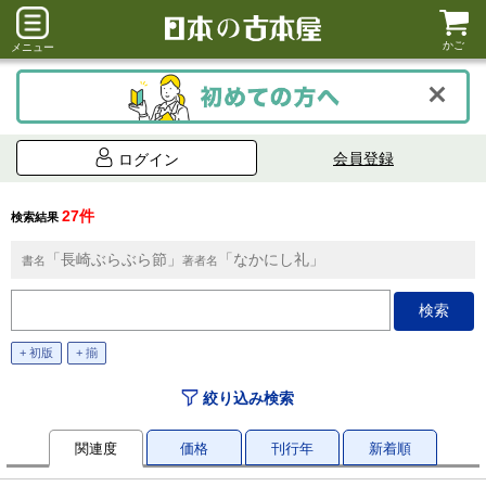
かご
メニュー
会員登録
ログイン
27件
検索結果
「長崎ぶらぶら節」
「なかにし礼」
書名
著者名
+ 初版
+ 揃
絞り込み検索
関連度
価格
刊行年
新着順