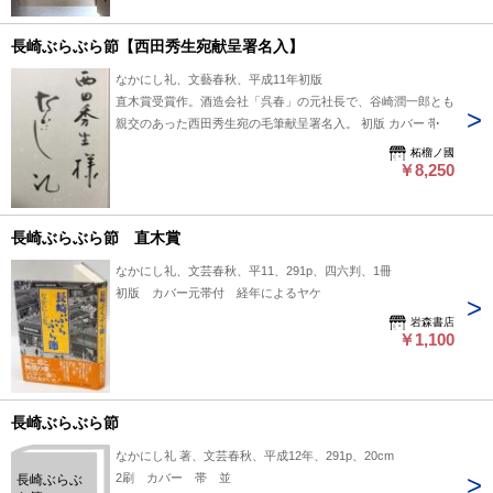
長崎ぶらぶら節【西田秀生宛献呈署名入】
なかにし礼、文藝春秋、平成11年初版
直木賞受賞作。酒造会社「呉春」の元社長で、谷崎潤一郎とも
親交のあった西田秀生宛の毛筆献呈署名入。 初版 カバー 帯
柘榴ノ國
￥8,250
長崎ぶらぶら節 直木賞
なかにし礼、文芸春秋、平11、291p、四六判、1冊
初版 カバー元帯付 経年によるヤケ
岩森書店
￥1,100
長崎ぶらぶら節
なかにし礼 著、文芸春秋、平成12年、291p、20cm
2刷 カバー 帯 並
長崎ぶらぶ