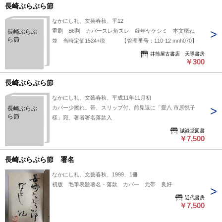
長崎ぶらぶら節
なかにし礼、文芸春秋、平12
重刷 B6判 カバースレ角スレ 経年ヤケシミ 本文概ね
長崎ぶらぶ
ら節
並 当時定価1524+税 【管理番号：110-12 mnh070】
井筒屋古書店 天導書房
￥300
長崎ぶらぶら節
なかにし礼、文藝春秋、平成11年11月初
カバー少擦れ。帯、スリップ付。前見返に「愛八 市原悦子
長崎ぶらぶ
ら節
様」宛、著者署名落款入
誠巌堂図書
￥7,500
長崎ぶらぶら節 署名
なかにし礼、文藝春秋、1999、1冊
初版 毛筆表題署名・落款 カバー 元帯 良好
近代書房
￥7,500