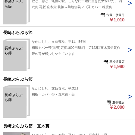
歌と、恋と、無償の愛。こんなに一途に生きた女がいた。 四
長崎ぶらぶ
ら節
六判 再版 直木賞 装幀→菊地信義 291頁 カバー 程度良
古書 彦書房
￥1,010
長崎ぶらぶら節
なかにし礼、文藝春秋、平11、B6判
初版カバー帯(元帯)定価1600円B6判 第122回直木賞受賞作
長崎ぶらぶ
ら節
帯の背が極少しヤケています
三松堂書店
￥1,980
長崎ぶらぶら節
なかにし礼、文藝春秋、平成11
初版・カバ・帯・直木賞・美
長崎ぶらぶ
ら節
並樹書店
￥2,000
長崎ぶらぶら節 直木賞