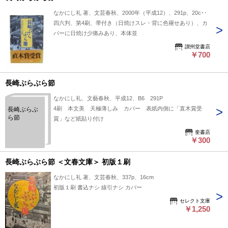
なかにし礼 著、文芸春秋、2000年（平成12）、291p、20cm
四六判、第4刷、帯付き（日焼けスレ・背に色褪せあり）、カ
バーに日焼け少痛みあり、本体並
讃州堂書店
￥700
長崎ぶらぶら節
なかにし礼、文藝春秋、平成12、B6 291P
4刷 本文美 天極薄しみ カバー 表紙内側に「直木賞受
長崎ぶらぶ
ら節
賞」など紙貼り付け
奎書店
￥300
長崎ぶらぶら節 ＜文春文庫＞ 初版１刷
なかにし礼 著、文芸春秋、337p、16cm
初版１刷 書込ナシ 線引ナシ カバー
セレクト文庫
￥1,250