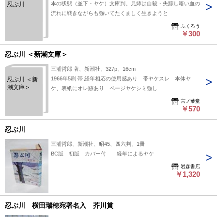
本の状態（並下・ヤケ）文庫判。兄姉は自殺・失踪し暗い血の
忍ぶ川
流れに戦きながらも強いてたくましく生きようと
ふくろう
￥300
忍ぶ川 ＜新潮文庫＞
三浦哲郎 著、新潮社、327p、16cm
1966年5刷 帯 経年相応の使用感あり 帯ヤケスレ 本体ヤ
忍ぶ川 ＜新
潮文庫＞
ケ、表紙にオレ跡あり ページヤケシミ強し
言ノ葉堂
￥570
忍ぶ川
三浦哲郎、新潮社、昭45、四六判、1冊
BC版 初版 カバー付 経年によるヤケ
岩森書店
￥1,320
忍ぶ川 横田瑞穂宛署名入 芥川賞