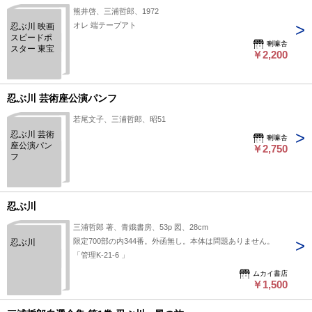
熊井啓、三浦哲郎、1972
オレ 端テープアト
忍ぶ川 映画
スピードポ
喇嘛舎
スター 東宝
￥2,200
忍ぶ川 芸術座公演パンフ
若尾文子、三浦哲郎、昭51
忍ぶ川 芸術
喇嘛舎
座公演パン
￥2,750
フ
忍ぶ川
三浦哲郎 著、青娥書房、53p 図、28cm
限定700部の内344番。外函無し。本体は問題ありません。
忍ぶ川
「管理K-21-6 」
ムカイ書店
￥1,500