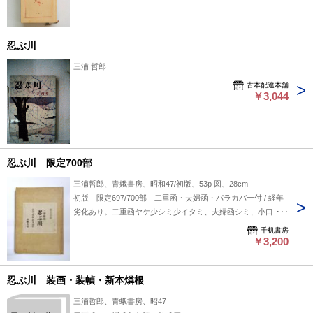
忍ぶ川
三浦 哲郎
古本配達本舗
￥3,044
忍ぶ川 限定700部
三浦哲郎、青娥書房、昭和47/初版、53p 図、28cm
初版 限定697/700部 二重函・夫婦函・パラカバー付 / 経年
劣化あり。二重函ヤケ少シミ少イタミ、夫婦函シミ、小口・
天・地少ヤケあり。線引書込なし。 ■海外発送には対応してい
千机書房
ません
￥3,200
忍ぶ川 装画・装幀・新本燐根
三浦哲郎、青蛾書房、昭47