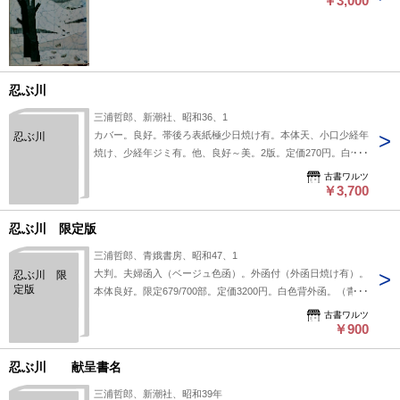
￥3,000
忍ぶ川
三浦哲郎、新潮社、昭和36、1
カバー。良好。帯後ろ表紙極少日焼け有。本体天、小口少経年
忍ぶ川
焼け、少経年ジミ有。他、良好～美。2版。定価270円。白色/
薄青色カバー。薄本。（単行本版）。
古書ワルツ
￥3,700
忍ぶ川 限定版
三浦哲郎、青娥書房、昭和47、1
大判。夫婦函入（ベージュ色函）。外函付（外函日焼け有）。
忍ぶ川 限
定版
本体良好。限定679/700部。定価3200円。白色背外函。（青娥
書房版）。薄本。
古書ワルツ
￥900
忍ぶ川 献呈書名
三浦哲郎、新潮社、昭和39年