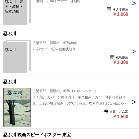
二重函 夫婦函ヤケ汚・外函痛
忍ぶ川 装
画・装幀・
キクオ書店
新本燐根
￥1,980
忍ぶ川
三浦哲郎、新潮社、昭和39年
22刷/カバー/経年観他状態良
忍ぶ川
花島書店
￥1,300
忍ぶ川
三浦哲郎、新潮社、昭和３６年、238p、1
１１刷、 カバー少擦れ汚れ・キズ傷み、カバー袖折れ目跡傷
み、上辺少切れ傷み、3方やけ汚れ、後ろ見返しに日付記名
有、本文書込み無し・線引き無し
古書 さんぽ
￥1,500
忍ぶ川 映画スピードポスター 東宝