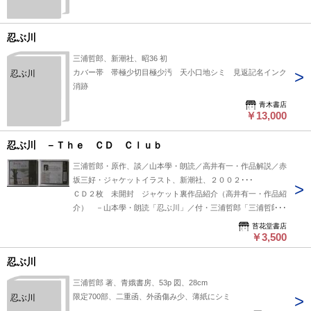
画・装幀
新本燦混
忍ぶ川
三浦哲郎、新潮社、昭36 初
カバー帯 帯極少切目極少汚 天小口地シミ 見返記名インク
忍ぶ川
消跡
青木書店
￥13,000
忍ぶ川 －Ｔｈｅ ＣＤ Ｃｌｕｂ
三浦哲郎・原作、談／山本學・朗読／高井有一・作品解説／赤
坂三好・ジャケットイラスト、新潮社、２００２･･･
ＣＤ２枚 未開封 ジャケット裏作品紹介（高井有一・作品紹
介） －山本學・朗読「忍ぶ川」／付・三浦哲郎「三浦哲郎自
作を語る」
苔花堂書店
￥3,500
忍ぶ川
三浦哲郎 著、青娥書房、53p 図、28cm
限定700部、二重函、外函傷み少、薄紙にシミ
忍ぶ川