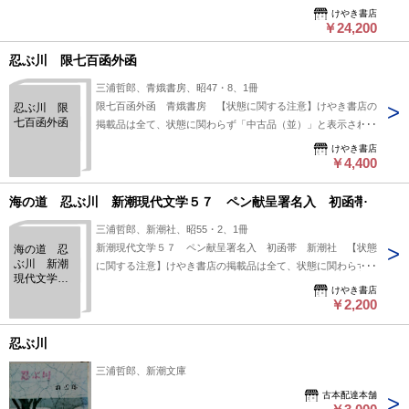
は全て、状態に関わらず「中古品（並）」と表示されていま
けやき書店
す。「日本の古本屋」は６段階の「状態」表記が必須となりま
￥24,200
したが、当店の扱う商品の特質上、状態の簡易な区分けは適切
忍ぶ川 限七百函外函
ではない（不可能な）為、状態欄の「中古品（並）」という表
現は考慮にいれないで下さい。痛みなどの瑕疵につきまして
三浦哲郎、青娥書房、昭47・8、1冊
は、解説欄等をご参考にして下さい。状態表記の無いものは特
限七百函外函 青娥書房 【状態に関する注意】けやき書店の
忍ぶ川 限
に問題なく良好とお考え下さい。:
七百函外函
掲載品は全て、状態に関わらず「中古品（並）」と表示されて
います。「日本の古本屋」は６段階の「状態」表記が必須とな
けやき書店
りましたが、当店の扱う商品の特質上、状態の簡易な区分けは
￥4,400
適切ではない（不可能な）為、状態欄の「中古品（並）」とい
う表現は考慮にいれないで下さい。痛みなどの瑕疵につきまし
海の道 忍ぶ川 新潮現代文学５７ ペン献呈署名入 初函帯
ては、解説欄等をご参考にして下さい。状態表記の無いものは
三浦哲郎、新潮社、昭55・2、1冊
特に問題なく良好とお考え下さい。:
新潮現代文学５７ ペン献呈署名入 初函帯 新潮社 【状態
海の道 忍
ぶ川 新潮
に関する注意】けやき書店の掲載品は全て、状態に関わらず
現代文学５
「中古品（並）」と表示されています。「日本の古本屋」は６
けやき書店
７ ペン献
段階の「状態」表記が必須となりましたが、当店の扱う商品の
￥2,200
呈署名入
特質上、状態の簡易な区分けは適切ではない（不可能な）為、
初函帯
状態欄の「中古品（並）」という表現は考慮にいれないで下さ
忍ぶ川
い。痛みなどの瑕疵につきましては、解説欄等をご参考にして
三浦哲郎、新潮文庫
下さい。状態表記の無いものは特に問題なく良好とお考え下さ
い。:
古本配達本舗