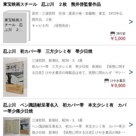
東宝映画スチール 忍ぶ川 ２枚 熊井啓監督作品
原作：三浦哲郎 共演：栗原小巻・加藤剛、東宝、1972年公
開作品、２枚
東宝映画ス
チール 忍
キャビネ判 （状態良好）
ぶ川 ２
洋行堂
枚 熊井啓
￥1,000
監督作品
忍ぶ川 初カバー帯 三方少シミ有 帯少日焼
三浦哲郎、新潮社、昭36・3、1冊
初カバー帯 三方少シミ有 帯少日焼 新潮社 【状態に関す
る注意】けやき書店の掲載品は全て、状態に関わらず「中古品
（並）」と表示されています。「日本の古本屋」は６段階の
けやき書店
「状態」表記が必須となりましたが、当店の扱う商品の特質
￥9,900
上、状態の簡易な区分けは適切ではない（不可能な）為、状態
欄の「中古品（並）」という表現は考慮にいれないで下さい。
痛みなどの瑕疵につきましては、解説欄等をご参考にして下さ
忍ぶ川 ペン識語献呈署名入 初カバー帯 本文少シミ有 カバ
い。状態表記の無いものは特に問題なく良好とお考え下さ
ー帯少痛少日焼
い。:
三浦哲郎、新潮社、昭36・3、1冊
ペン識語献呈署名入 初カバー帯 本文少シミ有 カバー帯少
痛少日焼 新潮社 【状態に関する注意】けやき書店の掲載品