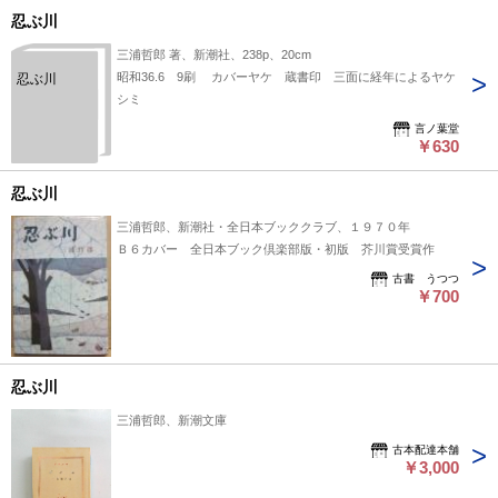
忍ぶ川
三浦哲郎 著、新潮社、238p、20cm
昭和36.6 9刷 カバーヤケ 蔵書印 三面に経年によるヤケ
忍ぶ川
シミ
言ノ葉堂
￥630
忍ぶ川
三浦哲郎、新潮社・全日本ブッククラブ、１９７０年
Ｂ６カバー 全日本ブック倶楽部版・初版 芥川賞受賞作
古書 うつつ
￥700
忍ぶ川
三浦哲郎、新潮文庫
古本配達本舗
￥3,000