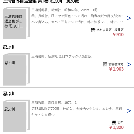
三浦哲郎自選全集 第1巻 忍ぶ川 風の旅
三浦哲郎著、新潮社、昭和62年、20cm、1冊
函。月報付。函にヤケ変色・シミ汚れ。函裏表紙の目次部分に
三浦哲郎自
選全集 第1
ペン書込み。カバ・三方にシミ汚れ。地に強茶シミ。縁にイタ
巻 忍ぶ川
ミ。その他経年のヤケ・汚れ。通読には問題ございません。
水たま書店 桜井店
風の旅
￥910
忍ぶ川
三浦哲郎、新潮社 全日本ブック倶楽部版
忍ぶ川
古書会津野
￥1,963
忍ぶ川
三浦哲郎、青娥書房、1972、1
第371部/限定700部、外函欠、夫婦函ヤケシミ、ムレ少、三辺
忍ぶ川
ヤケ・シミ僅少
百年
￥1,320