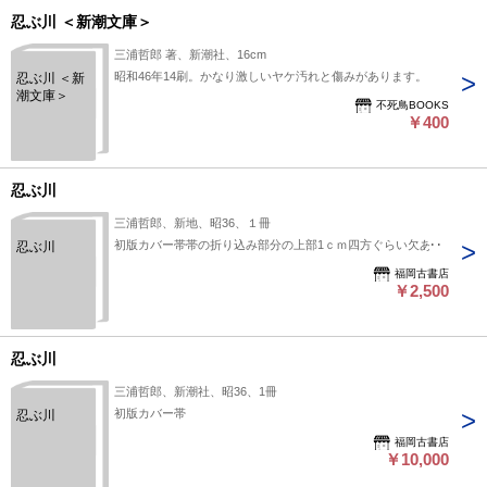
忍ぶ川 ＜新潮文庫＞
三浦哲郎 著、新潮社、16cm
昭和46年14刷。かなり激しいヤケ汚れと傷みがあります。
忍ぶ川 ＜新
潮文庫＞
不死鳥BOOKS
￥400
忍ぶ川
三浦哲郎、新地、昭36、１冊
初版カバー帯帯の折り込み部分の上部1ｃｍ四方ぐらい欠あり
忍ぶ川
福岡古書店
￥2,500
忍ぶ川
三浦哲郎、新潮社、昭36、1冊
初版カバー帯
忍ぶ川
福岡古書店
￥10,000