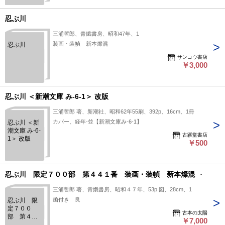
忍ぶ川
三浦哲郎、青娥書房、昭和47年、1
装画・装幀 新本燦混
忍ぶ川
サンコウ書店
￥3,000
忍ぶ川 ＜新潮文庫 み-6-1＞ 改版
三浦哲郎 著、新潮社、昭和62年55刷、392p、16cm、1冊
カバー、経年-並【新潮文庫み-6-1】
忍ぶ川 ＜新
潮文庫 み-6-
古蹊堂書店
1＞ 改版
￥500
忍ぶ川 限定７００部 第４４１番 装画・装幀 新本燦混
三浦哲郎 著、青娥書房、昭和４７年、53p 図、28cm、1
函付き 良
忍ぶ川 限
定７００
古本の太陽
部 第４４
￥7,000
１番 装