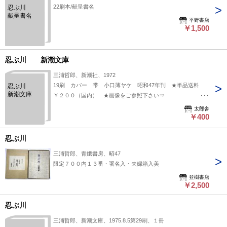
22刷本/献呈書名
忍ぶ川
献呈書名
平野書店
￥1,500
忍ぶ川 新潮文庫
三浦哲郎、新潮社、1972
19刷 カバー 帯 小口薄ヤケ 昭和47年刊 ★単品送料
忍ぶ川
新潮文庫
￥２００（国内） ★画像をご参照下さい⇒
https://www.dropbox.com/s/y1clb4e39f1pr00/64955-.jpg?dl=0
太郎舎
￥400
忍ぶ川
三浦哲郎、青娥書房、昭47
限定７００内１３番・署名入・夫婦箱入美
並樹書店
￥2,500
忍ぶ川
三浦哲郎、新潮文庫、1975.8.5第29刷、１冊