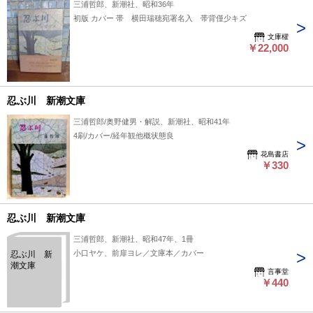
三浦哲郎、新潮社、昭和36年
初版 カバー 帯 横田瑞穂宛署名入 帯背僅少キズ
文庫櫂
￥22,000
忍ぶ川 新潮文庫
三浦哲郎/奥野健男・解説、新潮社、昭和41年
4刷/カバー/経年観他概状態良
花島書店
￥330
忍ぶ川 新潮文庫
三浦哲郎、新潮社、昭和47年、1冊
小口ヤケ、前扉ヨレ／文庫本／カバー
忍ぶ川 新
潮文庫
言事堂
￥440