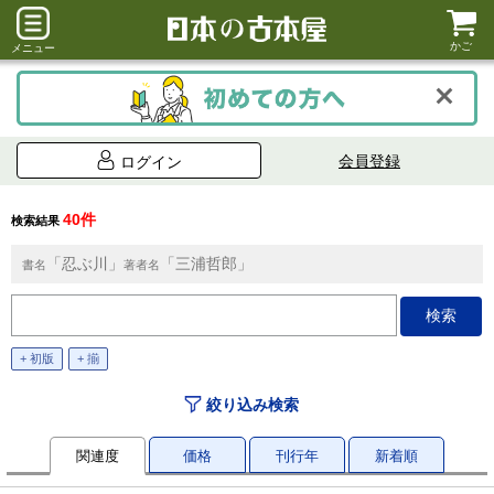
かご
メニュー
会員登録
ログイン
40件
検索結果
「忍ぶ川」
「三浦哲郎」
書名
著者名
+ 初版
+ 揃
絞り込み検索
関連度
価格
刊行年
新着順