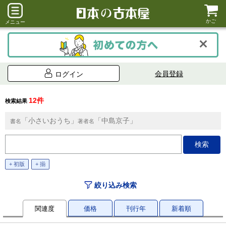
かご
メニュー
会員登録
ログイン
12件
検索結果
「小さいおうち」
「中島京子」
書名
著者名
+ 初版
+ 揃
絞り込み検索
関連度
価格
刊行年
新着順