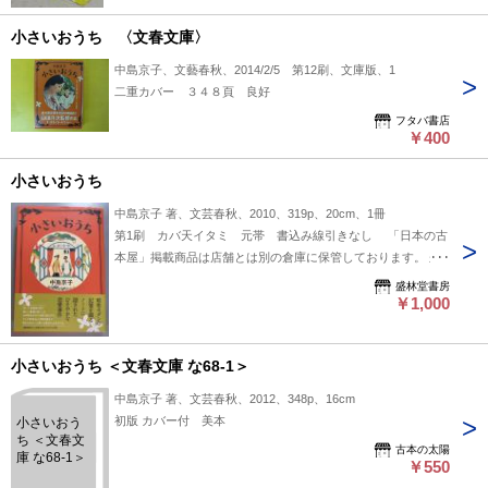
小さいおうち 〈文春文庫〉
中島京子、文藝春秋、2014/2/5 第12刷、文庫版、1
二重カバー ３４８頁 良好
フタバ書店
￥400
小さいおうち
中島京子 著、文芸春秋、2010、319p、20cm、1冊
第1刷 カバ天イタミ 元帯 書込み線引きなし 「日本の古
本屋」掲載商品は店舗とは別の倉庫に保管しております。 来
店し直接御覧になりたい方は事前にご連絡ください。 事前連
盛林堂書房
絡なく来店されてもご覧頂くことが出来ません。予めご了承く
￥1,000
ださい。
小さいおうち ＜文春文庫 な68-1＞
中島京子 著、文芸春秋、2012、348p、16cm
初版 カバー付 美本
小さいおう
ち ＜文春文
古本の太陽
庫 な68-1＞
￥550