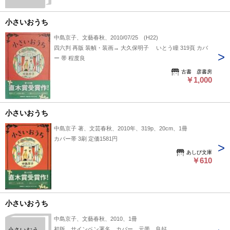
小さいおうち
中島京子、文藝春秋、2010/07/25 (H22)
四六判 再版 装幀・装画→ 大久保明子 いとう瞳 319頁 カバ
ー 帯 程度良
古書 彦書房
￥1,000
小さいおうち
中島京子 著、文芸春秋、2010年、319p、20cm、1冊
カバー帯 3刷 定価1581円
あしび文庫
￥610
小さいおうち
中島京子、文藝春秋、2010、1冊
初版 サインペン署名 カバー 元帯 良好