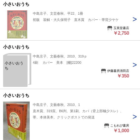
小さいおうち
中島京子、文芸春秋、平22、1冊
初版 装幀・大久保明子 直木賞 カバー・帯背少ヤケ
玉英堂書店
￥2,750
小さいおうち
中島京子、文藝春秋、2010、319ｐ
4刷 カバー 美本 [棚]22200
小さいおう
ち
伊藤書房清田店
￥350
小さいおうち
中島京子、文藝春秋、2010、1
直木賞、319頁、B6判、第1刷、カバ（背上部極少スレ）、
帯、本体美本、クリックポストでの発送
こもれび書房
￥1,000