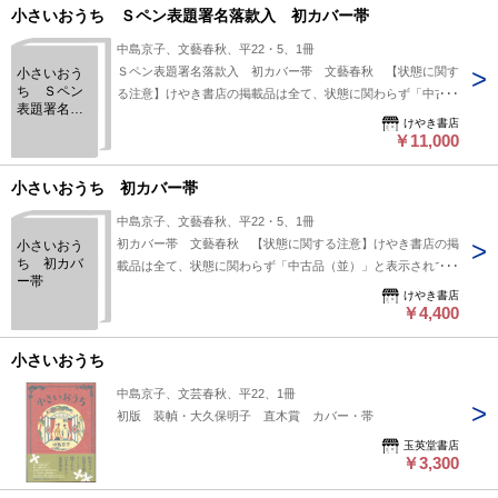
小さいおうち Ｓペン表題署名落款入 初カバー帯
中島京子、文藝春秋、平22・5、1冊
Ｓペン表題署名落款入 初カバー帯 文藝春秋 【状態に関す
小さいおう
ち Ｓペン
る注意】けやき書店の掲載品は全て、状態に関わらず「中古品
表題署名落
（並）」と表示されています。「日本の古本屋」は６段階の
けやき書店
款入 初カ
「状態」表記が必須となりましたが、当店の扱う商品の特質
￥11,000
バー帯
上、状態の簡易な区分けは適切ではない（不可能な）為、状態
欄の「中古品（並）」という表現は考慮にいれないで下さい。
小さいおうち 初カバー帯
痛みなどの瑕疵につきましては、解説欄等をご参考にして下さ
中島京子、文藝春秋、平22・5、1冊
い。状態表記の無いものは特に問題なく良好とお考え下さ
初カバー帯 文藝春秋 【状態に関する注意】けやき書店の掲
小さいおう
い。:
ち 初カバ
載品は全て、状態に関わらず「中古品（並）」と表示されてい
ー帯
ます。「日本の古本屋」は６段階の「状態」表記が必須となり
けやき書店
ましたが、当店の扱う商品の特質上、状態の簡易な区分けは適
￥4,400
切ではない（不可能な）為、状態欄の「中古品（並）」という
表現は考慮にいれないで下さい。痛みなどの瑕疵につきまして
小さいおうち
は、解説欄等をご参考にして下さい。状態表記の無いものは特
中島京子、文芸春秋、平22、1冊
に問題なく良好とお考え下さい。:
初版 装幀・大久保明子 直木賞 カバー・帯
玉英堂書店
￥3,300