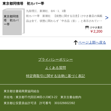
東京都同情塔 初カバー帯
九段理江、新潮社、令6・1、1冊
初カバー帯 新潮社 【状態に関する注意】けやき書店の掲載
東京都同情
塔 初カバ
品は全て、状態に関わらず「中古品（並）」と表示されていま
ー帯
す。「日本の古本屋」は６段階の「状態」表記が必須となりま
けやき書店
したが、当店の扱う商品の特質上、状態の簡易な区分けは適切
￥2,200
ではない（不可能な）為、状態欄の「中古品（並）」という表
現は考慮にいれないで下さい。痛みなどの瑕疵につきまして
ページ上部へ戻る
は、解説欄等をご参考にして下さい。状態表記の無いものは特
に問題なく良好とお考え下さい。:
プライバシーポリシー
よくある質問
特定商取引に関する法律に基づく表記
東京都古書籍商業協同組合
所在地：東京都千代田区神田小川町3-22 東京古書会館内
東京都公安委員会許可済 許可番号 301026602392