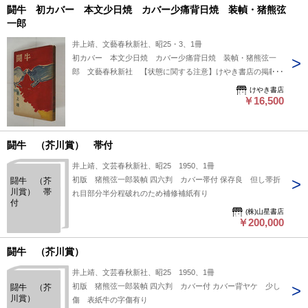
闘牛 初カバー 本文少日焼 カバー少痛背日焼 装幀・猪熊弦
一郎
井上靖、文藝春秋新社、昭25・3、1冊
初カバー 本文少日焼 カバー少痛背日焼 装幀・猪熊弦一
郎 文藝春秋新社 【状態に関する注意】けやき書店の掲載品
は全て、状態に関わらず「中古品（並）」と表示されていま
けやき書店
す。「日本の古本屋」は６段階の「状態」表記が必須となりま
￥16,500
したが、当店の扱う商品の特質上、状態の簡易な区分けは適切
ではない（不可能な）為、状態欄の「中古品（並）」という表
現は考慮にいれないで下さい。痛みなどの瑕疵につきまして
闘牛 （芥川賞） 帯付
は、解説欄等をご参考にして下さい。状態表記の無いものは特
井上靖、文芸春秋新社、昭25 1950、1冊
に問題なく良好とお考え下さい。:
初版 猪熊弦一郎装幀 四六判 カバー帯付 保存良 但し帯折
闘牛 （芥
川賞） 帯
れ目部分半分程破れのため補修補紙有り
付
(株)山星書店
￥200,000
闘牛 （芥川賞）
井上靖、文芸春秋新社、昭25 1950、1冊
初版 猪熊弦一郎装幀 四六判 カバー付 カバー背ヤケ 少し
闘牛 （芥
川賞）
傷 表紙牛の字傷有り