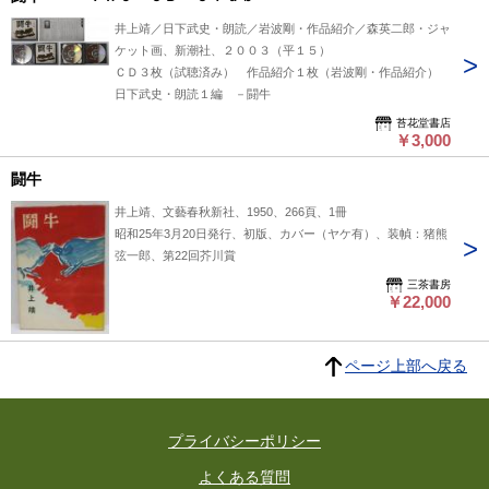
井上靖／日下武史・朗読／岩波剛・作品紹介／森英二郎・ジャ
ケット画、新潮社、２００３（平１５）
ＣＤ３枚（試聴済み） 作品紹介１枚（岩波剛・作品紹介）
日下武史・朗読１編 －闘牛
苔花堂書店
￥3,000
闘牛
井上靖、文藝春秋新社、1950、266頁、1冊
昭和25年3月20日発行、初版、カバー（ヤケ有）、装幀：猪熊
弦一郎、第22回芥川賞
三茶書房
￥22,000
ページ上部へ戻る
プライバシーポリシー
よくある質問