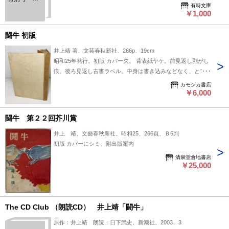
有時文庫
22回芥川賞
￥1,000
作品発表
井上靖「闘
牛」ほか
闘牛 初版
井上靖 著、文芸春秋新社、266p、19cm
昭和25年発行。初版 カバー欠。 背表紙ヤケ。前見返し剥がし
痕。後ろ見返し古書ラベル。中身は書き込みなどなく、とても
きれいです。
カモシカ書店
￥6,000
闘牛 第２２回芥川賞
井上 靖、文藝春秋新社、昭和25、266頁、Ｂ6判
初版 カバーにシミ、附出版案内
清泉堂倉地書店
￥25,000
The CD Club （朗読CD） 井上靖「闘牛」
原作：井上靖 朗読：日下武史、新潮社、2003、3