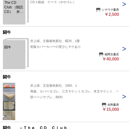
CD３枚組 ケース（ややスレ）
The CD
Club （朗読
シマウマ書房
CD） 井上
￥2,500
靖「闘牛」
闘牛
井上靖、文藝春秋新社、昭25、1冊
初版カバーカバーの背少しヤケあり
闘牛
福岡古書店
￥40,000
闘牛
井上靖、文芸春秋新社、1950、1
再版、カバーヨゴレ、三方ヤケシミヨゴレ、本文ヤケシミ、一
部ページヤブレ、B6判
光和書房
￥15,000
闘牛 －Ｔｈｅ ＣＤ Ｃｌｕｂ