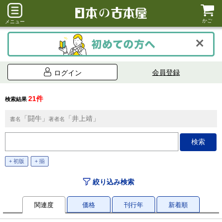
かご
メニュー
会員登録
ログイン
21件
検索結果
「闘牛」
「井上靖」
書名
著者名
+ 初版
+ 揃
絞り込み検索
関連度
価格
刊行年
新着順