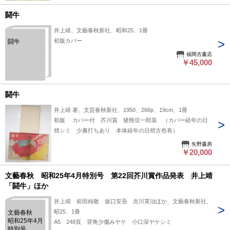
闘牛
井上靖、文藝春秋新社、昭和25、1冊
初版カバー
闘牛
福岡古書店
￥45,000
闘牛
井上靖 著、文芸春秋新社、1950、266p、19cm、1冊
初版 カバー付 芥川賞 猪熊弦一郎装 （カバー経年の日
焼シミ 少裏打ちあり 本体経年の日焼古色有）
矢野書房
￥20,000
文藝春秋 昭和25年4月特別号 第22回芥川賞作品発表 井上靖
「闘牛」ほか
井上靖 前田純敬 坂口安吾 吉川英治ほか、文藝春秋新社、
昭25、1冊
文藝春秋
昭和25年4月
A5 248頁 背角少傷みヤケ 小口深ヤケシミ
特別号 第