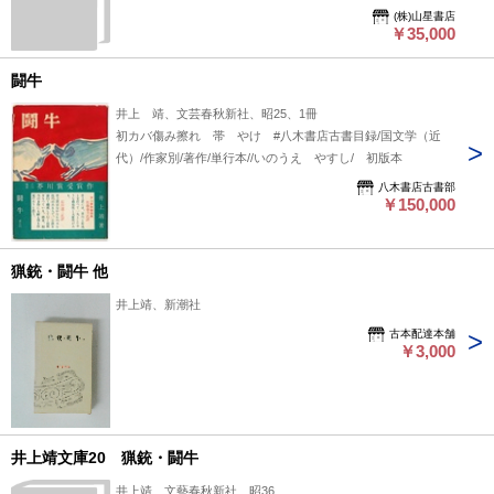
(株)山星書店
￥35,000
闘牛
井上 靖、文芸春秋新社、昭25、1冊
初カバ傷み擦れ 帯 やけ #八木書店古書目録/国文学（近
代）/作家別/著作/単行本//いのうえ やすし/ 初版本
八木書店古書部
￥150,000
猟銃・闘牛 他
井上靖、新潮社
古本配達本舗
￥3,000
井上靖文庫20 猟銃・闘牛
井上靖、文藝春秋新社、昭36