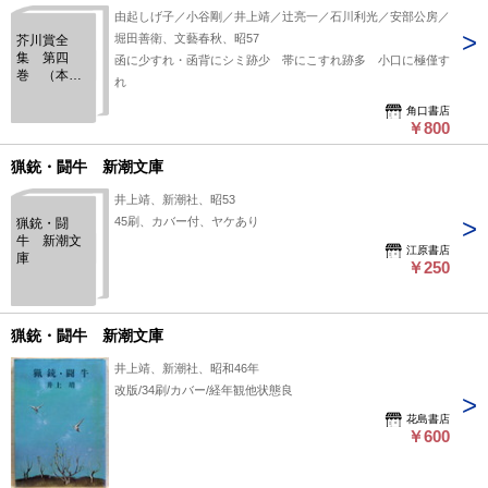
由起しげ子／小谷剛／井上靖／辻亮一／石川利光／安部公房／
堀田善衛、文藝春秋、昭57
芥川賞全
集 第四
函に少すれ・函背にシミ跡少 帯にこすれ跡多 小口に極僅す
巻 （本の
れ
話／確証／
闘牛／異邦
角口書店
￥800
人／春の草
／壁／広場
の孤独・漢
猟銃・闘牛 新潮文庫
奸）
井上靖、新潮社、昭53
45刷、カバー付、ヤケあり
猟銃・闘
牛 新潮文
江原書店
庫
￥250
猟銃・闘牛 新潮文庫
井上靖、新潮社、昭和46年
改版/34刷/カバー/経年観他状態良
花島書店
￥600