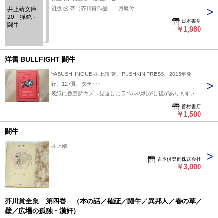
初版 函 帯（芥川賞作品） 月報付
井上靖文庫
20 猟銃・
日本書房
闘牛
￥1,980
洋書 BULLFIGHT 闘牛
YASUSHI INOUE 井上靖 著、PUSHKIN PRESS、2013年発
行、127頁、タテ･･･
表紙に数箇所キズ、見返しにラベルの剥がし後があります。
菅村書店
￥1,500
闘牛
井上靖
古本倶楽部株式会社
￥3,000
芥川賞全集 第四巻 （本の話／確証／闘牛／異邦人／春の草／
壁／広場の孤独・漢奸）