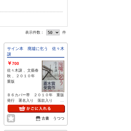
表示件数：
件
サイン本 廃墟に乞う 佐々木
譲
￥
700
佐々木譲 、文藝春
秋 、２０１０年
重版
Ｂ６カバー帯 ２０１０年 重版
発行 署名入り 落款入り 直
木賞受賞作
古書 うつつ