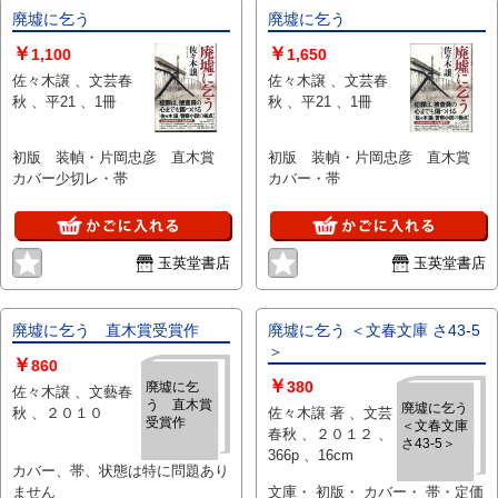
（並）」という表現は考慮にいれ
けは適切ではない（不可能な）
廃墟に乞う
廃墟に乞う
ないで下さい。痛みなどの瑕疵に
為、状態欄の「中古品（並）」と
￥
￥
1,100
1,650
つきましては、解説欄等をご参考
いう表現は考慮にいれないで下さ
佐々木譲 、文芸春
佐々木譲 、文芸春
にして下さい。状態表記の無いも
い。痛みなどの瑕疵につきまして
秋 、平21 、1冊
秋 、平21 、1冊
のは特に問題なく良好とお考え下
は、解説欄等をご参考にして下さ
さい。:
い。状態表記の無いものは特に問
題なく良好とお考え下さい。:
初版 装幀・片岡忠彦 直木賞
初版 装幀・片岡忠彦 直木賞
カバー少切レ・帯
カバー・帯
玉英堂書店
玉英堂書店
廃墟に乞う 直木賞受賞作
廃墟に乞う ＜文春文庫 さ43-5
＞
￥
860
￥
380
廃墟に乞
佐々木譲 、文藝春
う 直木賞
廃墟に乞う
秋 、２０１０
佐々木譲 著 、文芸
受賞作
＜文春文庫
春秋 、２０１２ 、
さ43-5＞
366p 、16cm
カバー、帯、状態は特に問題あり
ません
文庫・ 初版・ カバー・ 帯・定価