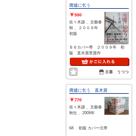
廃墟に乞う
￥
500
佐々木譲 、文藝春
秋 、２００９年
初版
Ｂ６カバー帯 ２００９年 初
版 直木賞受賞作
古書 うつつ
廃墟に乞う 直木賞
￥
770
佐々木譲 、文藝春
秋社 、2009年
68 初版 カバー元帯