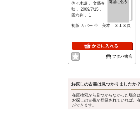
廃墟に乞う
佐々木譲 、文藝春
秋 、2009/7/15 、
四六判 、1
初版 カバー 帯 美本 ３１８頁
フタバ書店
お探しの古書は見つかりましたか
在庫検索から見つからなかった場合
お探しの古書が登録されていれば、
ができます。