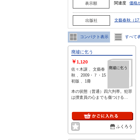
関連度
価格
表示順
文藝春秋（17
出版社
コンパクト表示
すべて
廃墟に乞う
￥
1,120
廃墟に乞う
佐々木譲 、文藝春
秋 、2009・７・15
初版 、1冊
本の状態（普通）四六判帯。犯罪
は捜査員の心までも傷つける
「佐々木譲」警察小説の極点！
ふくろう