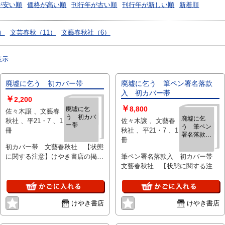
が安い順
価格が高い順
刊行年が古い順
刊行年が新しい順
新着順
）
文芸春秋（11）
文藝春秋社（6）
表示
廃墟に乞う 初カバー帯
廃墟に乞う 筆ペン署名落款
入 初カバー帯
￥
2,200
￥
8,800
廃墟に乞
佐々木譲 、文藝春
う 初カバ
廃墟に乞
秋社 、平21・7 、1
佐々木譲 、文藝春
ー帯
う 筆ペン
冊
秋社 、平21・7 、1
署名落款
冊
入 初カバ
初カバー帯 文藝春秋社 【状態
ー帯
に関する注意】けやき書店の掲載
筆ペン署名落款入 初カバー帯
品は全て、状態に関わらず「中古
文藝春秋社 【状態に関する注
品（並）」と表示されています。
意】けやき書店の掲載品は全て、
「日本の古本屋」は６段階の「状
状態に関わらず「中古品（並）」
態」表記が必須となりましたが、
と表示されています。「日本の古
けやき書店
けやき書店
当店の扱う商品の特質上、状態の
本屋」は６段階の「状態」表記が
簡易な区分けは適切ではない（不
必須となりましたが、当店の扱う
可能な）為、状態欄の「中古品
商品の特質上、状態の簡易な区分