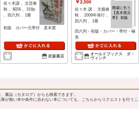
￥
2,500
佐々木譲 、文芸春
廃墟に乞う
秋 、昭56 、318p
佐々木 譲 、文藝春
【直木賞元
、四六判 、1冊
秋 、2009年発行 、
帯】 初版
四六判 、1冊
初版 カバー元帯付 直木賞
四六判・初版・カバー・帯付・極
美
オールドブックス ダ・
岩森書店
ヴィンチ
？
は、書誌（カタログ）からも検索できます。
在庫が無い本や条件に合わない本についても、こちらからリクエストを行うこ