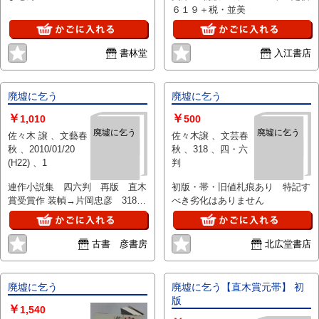
６１９＋税・並美
書林堂
入江書店
廃墟に乞う
廃墟に乞う
￥
￥
1,010
500
廃墟に乞う
廃墟に乞う
佐々木 譲 、文藝春
佐々木譲 、文芸春
秋 、2010/01/20
秋 、318 、四・六
(H22) 、1
判
連作小説集 四六判 再版 直木
初版・帯・旧値札痕あり 特記す
賞受賞作 装幀→片岡忠彦 318
べき劣化はありません
頁 カバー帯
古書 彦書房
北広堂書店
廃墟に乞う
廃墟に乞う【直木賞元帯】 初
版
￥
1,540