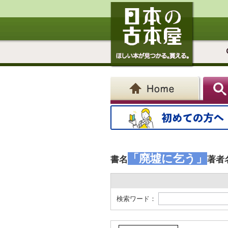
「廃墟に乞う」
書名
著者
検索ワード：