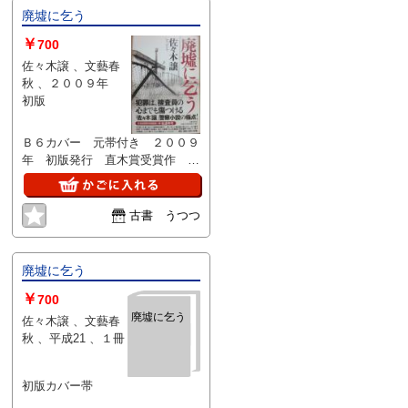
廃墟に乞う
￥
700
佐々木譲 、文藝春
秋 、２００９年
初版
Ｂ６カバー 元帯付き ２００９
年 初版発行 直木賞受賞作 良
好 古書店値札はがし跡なし
古書 うつつ
廃墟に乞う
￥
700
廃墟に乞う
佐々木譲 、文藝春
秋 、平成21 、１冊
初版カバー帯