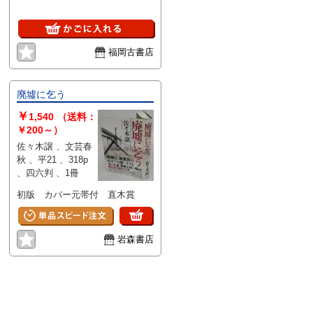
福岡古書店
廃墟に乞う
￥
1,540
（送料：
￥200～）
佐々木譲 、文芸春
秋 、平21 、318p
、四六判 、1冊
初版 カバー元帯付 直木賞
岩森書店