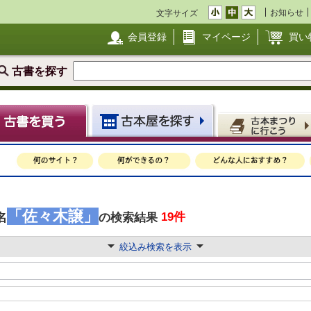
お知らせ
文字サイズ
会員登録
マイページ
買い
古書を探す
「佐々木譲」
19件
名
の検索結果
絞込み検索を表示