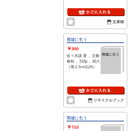
文庫櫂
廃墟に乞う
￥
300
廃墟に乞う
佐々木譲 著 、文藝
春秋 、318p 、四六
（厚さ3cm以内）
リサイクルブック
廃墟に乞う
￥
710