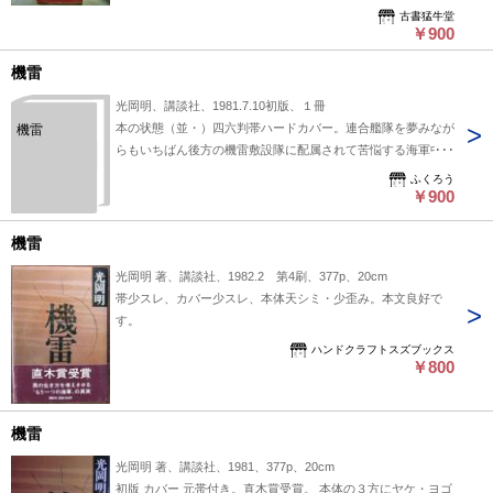
古書猛牛堂
￥900
機雷
光岡明、講談社、1981.7.10初版、１冊
本の状態（並・）四六判帯ハードカバー。連合艦隊を夢みなが
機雷
らもいちばん後方の機雷敷設隊に配属されて苦悩する海軍中尉
ふくろう
￥900
機雷
光岡明 著、講談社、1982.2 第4刷、377p、20cm
帯少スレ、カバー少スレ、本体天シミ・少歪み。本文良好で
す。
ハンドクラフトスズブックス
￥800
機雷
光岡明 著、講談社、1981、377p、20cm
初版 カバー 元帯付き。直木賞受賞。 本体の３方にヤケ・ヨゴ