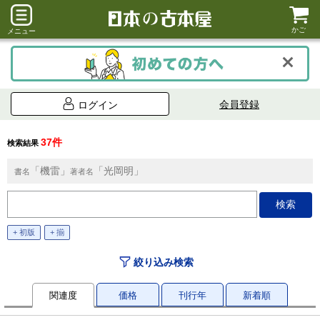
かご
メニュー
会員登録
ログイン
37件
検索結果
「機雷」
「光岡明」
書名
著者名
+ 初版
+ 揃
絞り込み検索
関連度
価格
刊行年
新着順