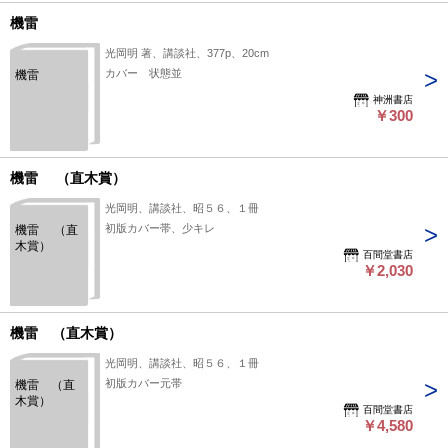
機雷
光岡明 著、講談社、377p、20cm
カバー 状態並
機雷
神洲書店
￥300
機雷 （直木賞）
光岡明、講談社、昭５６、１冊
初版カバー帯、少キレ
機雷 （直
木賞）
百間堂書店
￥2,030
機雷 （直木賞）
光岡明、講談社、昭５６、１冊
初版カバー元帯
機雷 （直
木賞）
百間堂書店
￥4,580