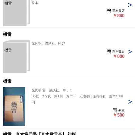
良本
機雷
岡本書店
￥880
機雷
光岡明、講談社、昭57
機雷
岡本書店
￥880
機雷
光岡明/著 講談社、’81、1
B6版 377頁 第1刷 カバー 天地小口僅汚れ有 並本1300
円
夢屋
￥500
機雷 直木賞元帯【直木賞元帯】 初版