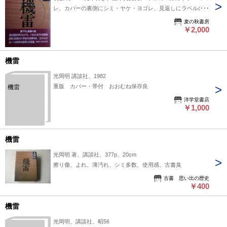
レ、カバーの裏側にシミ・ヤケ・ヨゴレ、見返しにラベルのは
がし跡があります。 装丁：辰巳四郎
麦の秋書房
￥2,000
機雷
光岡明 講談社、1982
重版 カバー・帯付 おおむね保存良
機雷
洋学堂書店
￥1,000
機雷
光岡明 著、講談社、377p、20cm
擦り傷、よれ、薄汚れ、シミ多数、使用感、古書臭
古書 思い出の歴史
￥400
機雷
光岡明、講談社、昭56