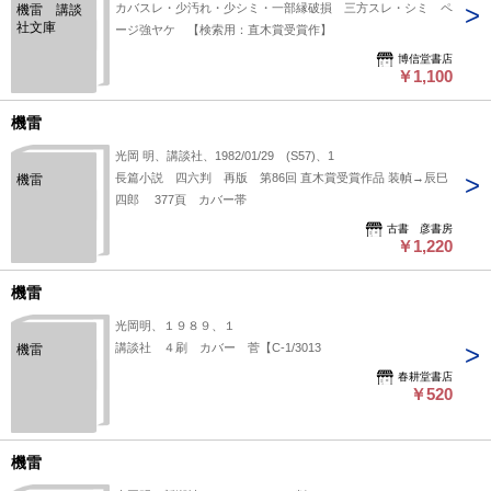
カバスレ・少汚れ・少シミ・一部縁破損 三方スレ・シミ ペ
機雷 講談
社文庫
ージ強ヤケ 【検索用：直木賞受賞作】
博信堂書店
￥1,100
機雷
光岡 明、講談社、1982/01/29 (S57)、1
長篇小説 四六判 再版 第86回 直木賞受賞作品 装幀→辰巳
機雷
四郎 377頁 カバー帯
古書 彦書房
￥1,220
機雷
光岡明、１９８９、１
講談社 ４刷 カバー 菅【C-1/3013
機雷
春耕堂書店
￥520
機雷