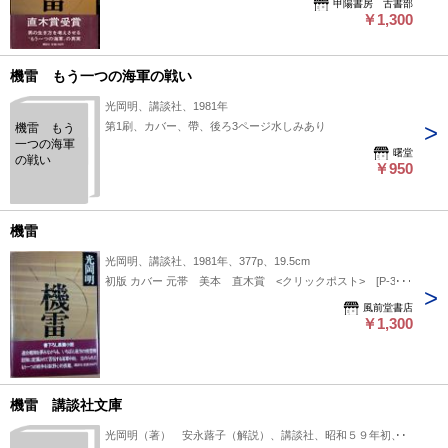
甲陽書房 古書部
￥1,300
機雷 もう一つの海軍の戦い
光岡明、講談社、1981年
第1刷、カバー、帶、後ろ3ページ水しみあり
機雷 もう
一つの海軍
曙堂
の戦い
￥950
機雷
光岡明、講談社、1981年、377p、19.5cm
初版 カバー 元帯 美本 直木賞 <クリックポスト> [P-3]
風前堂書店
￥1,300
機雷 講談社文庫
光岡明（著） 安永蕗子（解説）、講談社、昭和５９年初、1