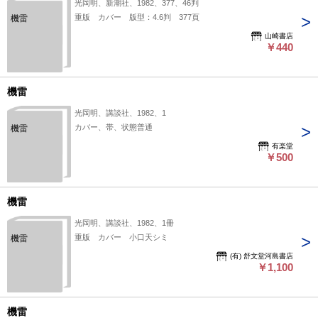
光岡明、新潮社、1982、377、46判
重版 カバー 版型：4.6判 377頁
機雷
山崎書店
￥440
機雷
光岡明、講談社、1982、1
カバー、帯、状態普通
機雷
有楽堂
￥500
機雷
光岡明、講談社、1982、1冊
重版 カバー 小口天シミ
機雷
(有) 舒文堂河島書店
￥1,100
機雷