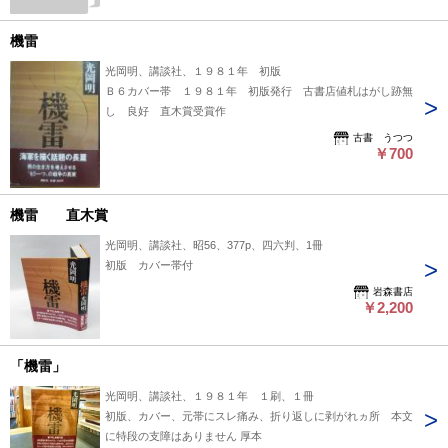
機雷
光岡明、講談社、１９８１年 初版
Ｂ６カバー帯 １９８１年 初版発行 古書店値札はがし跡無
し 良好 直木賞受賞作
古書 うつつ
￥700
機雷 直木賞
光岡明、講談社、昭56、377p、四六判、1冊
初版 カバー帯付
岩森書店
￥2,200
「機雷」
光岡明、講談社、１９８１年 １刷、１冊
初版、カバー、元帯にスレ痛み、折り返しに剥がれヵ所 本文
に特段の支障はありません 厚本