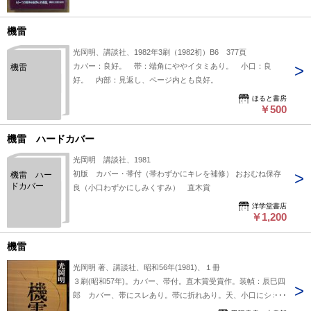
機雷
光岡明、講談社、1982年3刷（1982初）B6 377頁
カバー：良好。 帯：端角にややイタミあり。 小口：良
機雷
好。 内部：見返し、ページ内とも良好。
ほると書房
￥500
機雷 ハードカバー
光岡明 講談社、1981
初版 カバー・帯付（帯わずかにキレを補修） おおむね保存
機雷 ハー
ドカバー
良（小口わずかにしみくすみ） 直木賞
洋学堂書店
￥1,200
機雷
光岡明 著、講談社、昭和56年(1981)、１冊
３刷(昭和57年)。カバー、帯付。直木賞受賞作。装幀：辰巳四
郎 カバー、帯にスレあり。帯に折れあり。天、小口にシミあ
り。経年劣化あり。