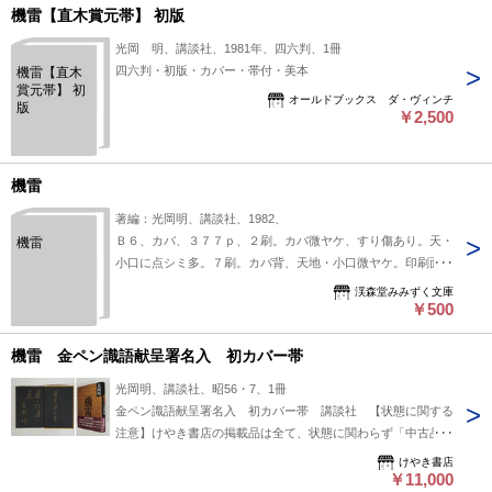
機雷【直木賞元帯】 初版
光岡 明、講談社、1981年、四六判、1冊
四六判・初版・カバー・帯付・美本
機雷【直木
賞元帯】 初
オールドブックス ダ・ヴィンチ
版
￥2,500
機雷
著編：光岡明、講談社、1982、
Ｂ６、カバ、３７７ｐ、２刷。カバ微ヤケ、すり傷あり。天・
機雷
小口に点シミ多。７刷。カバ背、天地・小口微ヤケ。印刷面良
好。
渓森堂みみずく文庫
￥500
機雷 金ペン識語献呈署名入 初カバー帯
光岡明、講談社、昭56・7、1冊
金ペン識語献呈署名入 初カバー帯 講談社 【状態に関する
注意】けやき書店の掲載品は全て、状態に関わらず「中古品
（並）」と表示されています。「日本の古本屋」は６段階の
けやき書店
「状態」表記が必須となりましたが、当店の扱う商品の特質
￥11,000