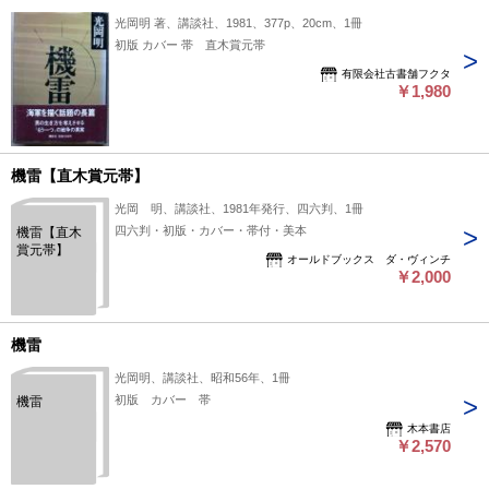
光岡明 著、講談社、1981、377p、20cm、1冊
初版 カバー 帯 直木賞元帯
有限会社古書舗フクタ
￥1,980
機雷【直木賞元帯】
光岡 明、講談社、1981年発行、四六判、1冊
四六判・初版・カバー・帯付・美本
機雷【直木
賞元帯】
オールドブックス ダ・ヴィンチ
￥2,000
機雷
光岡明、講談社、昭和56年、1冊
初版 カバー 帯
機雷
木本書店
￥2,570