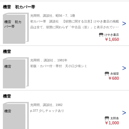
上、状態の簡易な区分けは適切ではない（不可能な）為、状態
機雷 初カバー帯
欄の「中古品（並）」という表現は考慮にいれないで下さい。
痛みなどの瑕疵につきましては、解説欄等をご参考にして下さ
光岡明、講談社、昭56・7、1冊
い。状態表記の無いものは特に問題なく良好とお考え下さ
初カバー帯 講談社 【状態に関する注意】けやき書店の掲載
機雷 初カ
い。:
バー帯
品は全て、状態に関わらず「中古品（並）」と表示されていま
す。「日本の古本屋」は６段階の「状態」表記が必須となりま
けやき書店
したが、当店の扱う商品の特質上、状態の簡易な区分けは適切
￥1,650
ではない（不可能な）為、状態欄の「中古品（並）」という表
現は考慮にいれないで下さい。痛みなどの瑕疵につきまして
機雷
は、解説欄等をご参考にして下さい。状態表記の無いものは特
光岡明 、講談社 、1981年
に問題なく良好とお考え下さい。:
初版・カバー付・帯付 天小口少埃シミ
機雷
永福堂
￥680
機雷
光岡明、講談社、1982
p.377 少しチェックあり
機雷
太郎舎
￥1,000