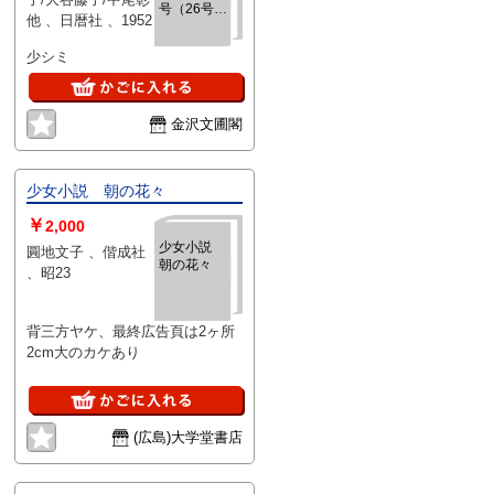
号（26号）
他 、日暦社 、1952
（復刊5
号）
少シミ
金沢文圃閣
少女小説 朝の花々
￥
2,000
少女小説
圓地文子 、偕成社
朝の花々
、昭23
背三方ヤケ、最終広告頁は2ヶ所
2cm大のカケあり
(広島)大学堂書店