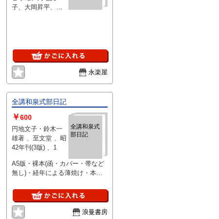
子、大岡昇平、藤
誌の優秀作品」円
枝静男、阿川弘
地文子「寒流」石
之、八木義徳、中
光葆「暖簾」松田
野孝次、高橋英
解子「平和な方」
夫、紅野敏郎、瀬
矢田津世子「宇野
戸内寂聴、中村漁
千代氏の『僕』」
波林、赤松月船、
「蔓草」「お庭拝
永楽屋
荒垣秀雄、井上友
見」「妻の話」平
一郎、中西悟堂他
林彪吾「同人雑誌
、永田書房 、昭和
クラブその他」
58年 、1冊
「肉体の罪」田村
全講和泉式部日記
泰次郎「牧野信一
￥
600
氏の死」「大学」
全講和泉式
新田潤「地下室」
円地文子・鈴木一
部日記
井上友一郎「波の
雄著 、至文堂 、昭
上」竹内昌平「会
42年刊(3版) 、1
議」上野壮夫「女
A5版・裸本(函・カバー・帯など
の条件」荒木巍
無し)・経年による薄焼け・本文
「五分の魂」田宮
程度並・配送(レターパックプラ
虎彦「虚無の雑
ス本の厚さ3㎝超え)・P9
沓」「女の子」
「若い争ひ」青野
季吉、金子洋文、
浪曼書房