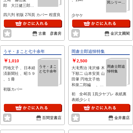
「座談会女流作家
民シリー
郎 大江健三郎
生活あれこれ」山
ズ）
松本清張 有吉佐
崎栄治「哀傷歌」
四六判 初版 276頁 カバー 程度良
少ヤケ
和子 、毎日新聞
豊田実「婦人の智
社 、1965/04/30
性」岡田八千代
(S40) 、1
「田村俊子に就い
古書 彦書房
金沢文圃閣
て」吉田精一「石
上露子」池田みち
子「蝋染」野溝七
生子「曼珠沙華
うそ・まこと七十余年
岡倉士郎追悼特集
の」渡辺一夫「幸
￥
￥
1,010
2,500
福について」棟方
うそ・まこ
岡倉士郎追
志功「画宿富岡鉄
円地文子 、日本経
大滝秀治 滝沢修 木
と七十余年
悼特集
斎」水上勉「ひこ
済新聞社 、昭５９
下順二 山本安英 山
ばえ」田中英光
、１冊
田肇 円地文子他
「ドン・キホオテ
和泉二郎編 、ぶ
初版カバー
の暗示」上林暁
どうの会 、昭34
初 全46頁 1頁少ヤブレ 表紙裏
「古本漁り」妻木
、1冊
表紙少シミ
新平「女心」龍野
咲人「灰滅」柴田
錬三郎「夜の手
百間堂書店
金井書店
紙」他 、巌松堂書
店 、昭和21年 、7
冊