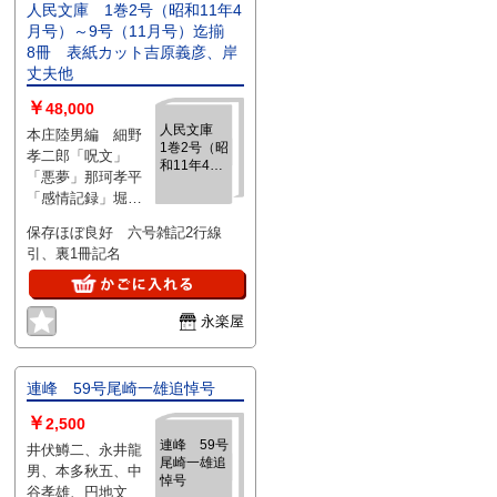
人民文庫 1巻2号（昭和11年4
月号）～9号（11月号）迄揃
8冊 表紙カット吉原義彦、岸
丈夫他
￥
48,000
人民文庫
本庄陸男編 細野
1巻2号（昭
孝二郎「呪文」
和11年4月
「悪夢」那珂孝平
号）～9号
「感情記録」堀田
（11月号）
昇一「マイナスの
迄揃 8
保存ほぼ良好 六号雑記2行線
冊 表紙カ
部分」「人事興信
引、裏1冊記名
ット吉原義
所」大谷藤子「順
彦、岸丈夫
三郎」円地文子
他
「創作批評日記」
永楽屋
「散文恋愛」高見
順「故旧忘れ得べ
き」武田麟太郎
「井原西鶴」本庄
連峰 59号尾崎一雄追悼号
陸男、高見順、大
￥
2,500
谷藤子、矢田津世
連峰 59号
井伏鱒二、永井龍
子他「若もの一席
尾崎一雄追
男、本多秋五、中
話座談会」渋川驍
悼号
谷孝雄、円地文
「醜聞」「同人雑