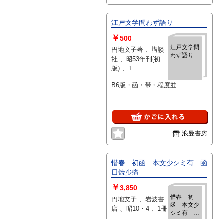
江戸文学問わず語り
￥
500
江戸文学問
円地文子著 、講談
わず語り
社 、昭53年刊(初
版) 、1
B6版・函・帯・程度並
浪曼書房
惜春 初函 本文少シミ有 函
日焼少痛
￥
3,850
惜春 初
円地文子 、岩波書
函 本文少
店 、昭10・4 、1冊
シミ有 函