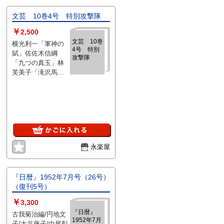
文芸 10巻4号 特別攻撃隊
￥
2,500
文芸 10巻
横光利一「軍神の
4号 特別
賦」佐佐木信綱
攻撃隊
「九つの真玉」林
芙美子「滝沢馬
琴」大木実「前
夜」森田草平「豊
臣秀吉」大井広介
「典型論の反省」
円地文子「日本の
母」広津和郎「鶺
鴒」日比野士朗
永楽屋
「報道と文学」織
田作之助「天衣無
縫」井上友一郎
「帰去来」他 、改
『日暦』1952年7月号（26号）
造社 、昭和17年 、
（復刊5号）
1冊
￥
3,300
『日暦』
古我菊治編/円地文
1952年7月
子/大谷藤子/中尾彰