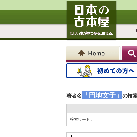
「円地文子」
著者名
の検
検索ワード：