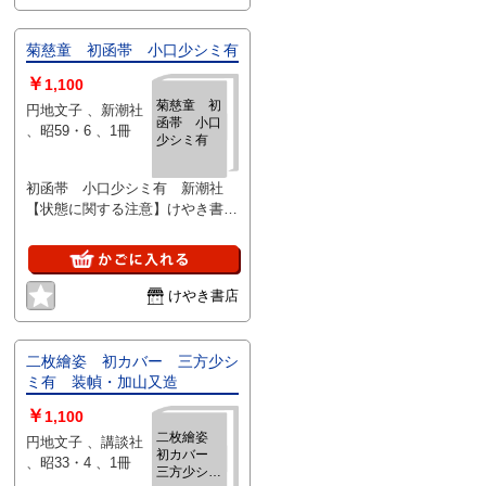
小牧近江、佐々木
孝丸、武田麟太郎
他「日本に於ける
菊慈童 初函帯 小口少シミ有
社会主義文学の台
￥
1,100
頭期を語る座談
菊慈童 初
会」小坂たき子
円地文子 、新潮社
函帯 小口
「虚ろな顔」湯浅
、昭59・6 、1冊
少シミ有
克衛「城門の街」
本庄陸男「女の子
初函帯 小口少シミ有 新潮社
男の子」徳田秋
【状態に関する注意】けやき書店
声、広津和郎、佐
の掲載品は全て、状態に関わらず
藤俊子、武田麟太
「中古品（並）」と表示されてい
郎他「散文精神を
ます。「日本の古本屋」は６段階
訊く座談会」他
の「状態」表記が必須となりまし
、人民社 、昭和11
けやき書店
たが、当店の扱う商品の特質上、
年 、8冊
状態の簡易な区分けは適切ではな
い（不可能な）為、状態欄の「中
二枚繪姿 初カバー 三方少シ
古品（並）」という表現は考慮に
ミ有 装幀・加山又造
いれないで下さい。痛みなどの瑕
￥
疵につきましては、解説欄等をご
1,100
参考にして下さい。状態表記の無
二枚繪姿
円地文子 、講談社
初カバー
いものは特に問題なく良好とお考
、昭33・4 、1冊
三方少シミ
え下さい。: