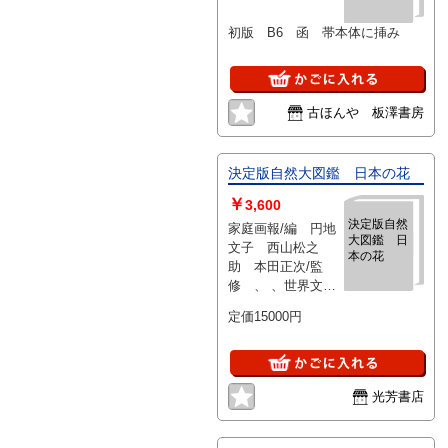
初版 B6 函 帯本体に挿み
古ほんや 板澤書房
決定版自然大図鑑 日本の花
￥
3,600
決定版自然
家庭画報/編 円地
大図鑑 日
文子 西山松之
本の花
助 本田正次/監
修 、 、世界文化
社 、B4判・昭和56
定価15000円
年 函帯カバー・
ビニカバー付
光芳書店