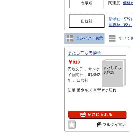
関連度
価格
表示順
新潮社（579
出版社
藝春秋（68）
コンパクト表示
すべて
またしても男物語
￥
810
またしても
円地文子 、サンケ
男物語
イ新聞社 、昭和42
年 、四六判
初版 函少キズ 帯背ヤケ切れ
マルダイ書店