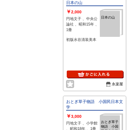
日本の山
￥
2,000
日本の山
円地文子 、中央公
論社 、昭和15年 、
1冊
初版水谷清装美本
永楽屋
おとぎ草子物語 小国民日本文
学
￥
3,000
おとぎ草子
円地文子 、小学館
物語 小国
、昭和18年 、1冊