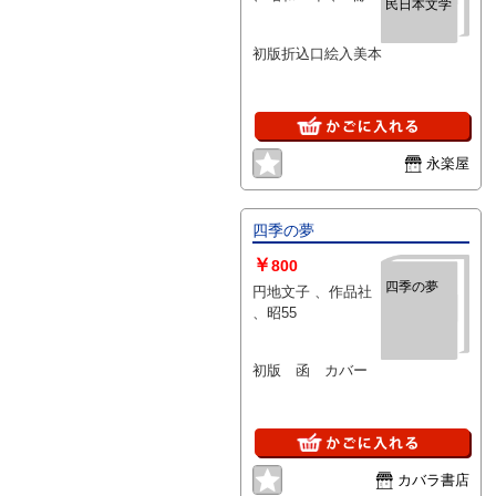
民日本文学
初版折込口絵入美本
永楽屋
四季の夢
￥
800
四季の夢
円地文子 、作品社
、昭55
初版 函 カバー
カバラ書店