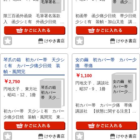
毛筆署名落
帯 函少痛
下さい。:
款入 函少
少日焼 帯
シミ有 外
少日焼少シ
限三百函外函袋 毛筆署名落款
初函帯 函少痛少日焼 帯少日焼
函少日焼
ミ有 装
入 函少シミ有 外函少日焼 袋
少シミ有 装幀・加山又造 講談
袋少痛
幀・加山又
造
少痛 成瀬書房 【状態に関する
社 【状態に関する注意】けやき
注意】けやき書店の掲載品は全
書店の掲載品は全て、状態に関わ
て、状態に関わらず「中古品
らず「中古品（並）」と表示され
けやき書店
けやき書店
（並）」と表示されています。
ています。「日本の古本屋」は６
「日本の古本屋」は６段階の「状
段階の「状態」表記が必須となり
態」表記が必須となりましたが、
ましたが、当店の扱う商品の特質
琴爪の箱 初カバー帯 天少シ
女の繭 初カバー帯 カバー少
当店の扱う商品の特質上、状態の
上、状態の簡易な区分けは適切で
ミ有 カバー少痛少日焼 装
痛 帯痛
簡易な区分けは適切ではない（不
はない（不可能な）為、状態欄の
幀・風間完
￥
可能な）為、状態欄の「中古品
「中古品（並）」という表現は考
1,100
￥
（並）」という表現は考慮にいれ
慮にいれないで下さい。痛みなど
2,750
女の繭 初
円地文子 、講談社
カバー帯
ないで下さい。痛みなどの瑕疵に
の瑕疵につきましては、解説欄等
琴爪の箱
円地文子 、東方社
、昭37・9 、1冊
カバー少
初カバー
つきましては、解説欄等をご参考
をご参考にして下さい。状態表記
、昭41・12 、1冊
痛 帯痛
帯 天少シ
にして下さい。状態表記の無いも
の無いものは特に問題なく良好と
ミ有 カバ
のは特に問題なく良好とお考え下
お考え下さい。:
初カバー帯 カバー少痛 帯痛
ー少痛少日
さい。:
初カバー帯 天少シミ有 カバー
講談社 【状態に関する注意】け
焼 装幀・
少痛少日焼 装幀・風間完 東方
やき書店の掲載品は全て、状態に
風間完
社 【状態に関する注意】けやき
関わらず「中古品（並）」と表示
書店の掲載品は全て、状態に関わ
されています。「日本の古本屋」
らず「中古品（並）」と表示され
は６段階の「状態」表記が必須と
けやき書店
けやき書店