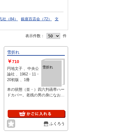
凡社（84）
銀座百店会（72）
文
表示件数：
件
雪折れ
￥
710
雪折れ
円地文子 、中央公
論社 、1962・11・
20初版 、1冊
本の状態（並・）四六判函帯ハー
ドカバー。老残の男の身になお消
えやらぬ榾火を描く「雪折れ」ほ
か比類なき濃艶の世界を拓く珠玉
作品集
ふくろう