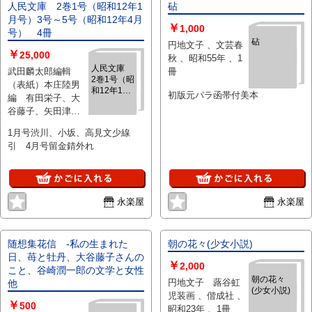
人民文庫 2巻1号（昭和12年1
砧
月号）3号～5号（昭和12年4月
￥
1,000
号） 4冊
砧
円地文子 、文芸春
￥
25,000
秋 、昭和55年 、1
人民文庫
武田麟太郎編輯
冊
2巻1号（昭
（表紙）本庄陸男
和12年1月
初版元パラ函帯付美本
編 有田栄子、大
号）3号～5
谷藤子、矢田津世
号（昭和12
子、松田解子他
年4月
1月号渋川、小坂、高見文少線
号） 4冊
「働く女性は斯く
引 4月号留金錆外れ
視る座談会」田宮
虎彦、松田解子、
本庄陸男、武田麟
太郎、田村泰次
永楽屋
永楽屋
郎、矢田津世子他
写真・自画像入
「新春一家言」荒
木巍「恋愛」石光
随想集花信 -私の生まれた
朝の花々(少女小説)
葆「空だより」本
日、苺と牡丹、大谷藤子さんの
￥
2,000
庄陸男「逆光線」
こと、谷崎潤一郎の文学と女性
朝の花々
円地文子 蕗谷虹
円地文子「競技の
他
(少女小説)
児装画 、偕成社 、
前」岩藤雪夫「そ
￥
500
昭和23年 、1冊
の日ぐらし」田宮