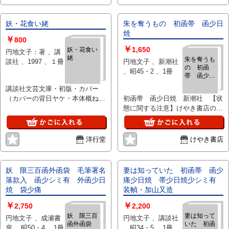
平「感傷肖像」竹
内昌平「新聞記
事」細野孝二郎
妖・花食い姥
朱を奪うもの 初函帯 函少日
「宿願」荒木巍
焼
￥
800
「美しく見えた
￥
1,650
妖・花食い
女」本庄陸男、田
円地文子：著 、講
姥
朱を奪うも
宮虎彦、田村泰次
談社 、1997 、１冊
円地文子 、新潮社
の 初函
郎、上野壮夫、南
、昭45・2 、1冊
帯 函少日
川潤他「日本浪漫
焼
講談社文芸文庫・初版・カバー
派を訊す座談会」
（カバーの背日ヤケ・本体概ね
初函帯 函少日焼 新潮社 【状
渋川驍「樽切湖（6
良）
態に関する注意】けやき書店の掲
回連載4月号にて完
載品は全て、状態に関わらず「中
結）他 、人民社
古品（並）」と表示されていま
、昭和12年 、4冊
す。「日本の古本屋」は６段階の
洋行堂
けやき書店
「状態」表記が必須となりました
が、当店の扱う商品の特質上、状
態の簡易な区分けは適切ではない
妖 限三百函外函袋 毛筆署名
妻は知っていた 初函帯 函少
（不可能な）為、状態欄の「中古
落款入 函少シミ有 外函少日
痛少日焼 帯少日焼少シミ有
品（並）」という表現は考慮にい
焼 袋少痛
装幀・加山又造
れないで下さい。痛みなどの瑕疵
￥
￥
につきましては、解説欄等をご参
2,750
2,200
考にして下さい。状態表記の無い
妖 限三百
妻は知って
円地文子 、成瀬書
円地文子 、講談社
函外函袋
いた 初函
ものは特に問題なく良好とお考え
房 、昭50・4 、1冊
、昭34・5 、1冊