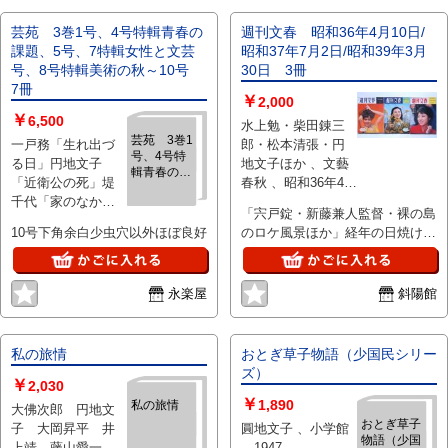
芸苑 3巻1号、4号特輯青春の
週刊文春 昭和36年4月10日/
課題、5号、7特輯女性と文芸
昭和37年7月2日/昭和39年3月
号、8号特輯美術の秋～10号
30日 3冊
7冊
￥
2,000
￥
6,500
水上勉・柴田錬三
芸苑 3巻1
一戸務「生れ出づ
郎・松本清張・円
号、4号特
る日」円地文子
地文子ほか 、文藝
輯青春の課
「近衛公の死」堤
春秋 、昭和36年4月
題、5号、7
千代「家のなか」
10日/昭和37年7月2
特輯女性と
「宍戸錠・新藤兼人監督・裸の島
柴田錬三郎「火焔
文芸号、8
日/昭和39年3月30
10号下角余白少虫穴以外ほぼ良好
のロケ風景ほか」経年の日焼けあ
号特輯美術
の中の少年」河盛
日 3冊
り、「各バラ売りの場合は1冊
の秋～10
好蔵「青春論」前
号 7冊
1000円です」 3冊の場合の送
田夕暮「朝」小野
料・ゆうメール350円
永楽屋
斜陽館
忠孝「山村風俗
抄」芝木好子「紀
子」南川潤「椅子
の上」伊藤海彦
私の旅情
おとぎ草子物語（少国民シリー
「霧雨のなかか
ズ）
￥
2,030
ら」森田草平「女
￥
1,890
私の旅情
大佛次郎 円地文
性の創作心理」真
おとぎ草子
子 大岡昇平 井
圓地文子 、小学館
杉静枝、芝木好子
物語（少国
上靖 藤山愛一
、1947