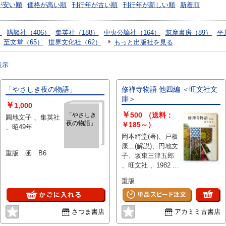
が安い順
価格が高い順
刊行年が古い順
刊行年が新しい順
新着順
）
講談社（406）
集英社（188）
中央公論社（164）
筑摩書房（89）
平
至文堂（65）
世界文化社（62）
もっと出版社を見る
表示
「やさしき夜の物語」
修禅寺物語 他四編 ＜旺文社文
庫＞
￥
1,000
￥
500
（送料：
「やさしき
圓地文子 、集英社
夜の物語」
￥185～）
、昭49年
岡本綺堂(著)、戸板
康二(解説)、円地文
重版 函 B6
子、坂東三津五郎
、旺文社 、1982 、
199p 図版 、16cm
重版
さつま書店
アカミミ古書店