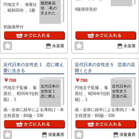
随想集花
円地文子 、海竜社
虎彦「恥多し」那
信 -私の
4版保存良好
、昭和55年 、1冊
珂孝平、青山二郎
生まれた
画「衆目」菊池克
日、苺と牡
己、金子光晴画
丹、大谷藤
初版函帯付
子さんのこ
「花霧荘」井上友
と、谷崎潤
一郎「蝶」高見順
一郎の文学
「加代さんに就い
と女性他
永楽屋
永楽屋
て」堀田昇一「自
由ケ丘パルテノ
ン」田村泰次郎
「大学」「鶴の
近代日本の女性史 1 恋に燃え
近代日本の女性史 5 芸道の花
味」竹内昌平「帽
愛に生きる
開くとき
子」新田潤「心躍
￥
￥
700
700
る習慣」南川潤
近代日本の
近代日本の
「美俗」本庄陸男
円地文子監修 、集
円地文子監修 、集
女性史 1
女性史 5
「一周年を迎へ
英社 、昭55年刊(初
英社 、昭56年刊(初
恋に燃え愛
芸道の花開
て」川端康成「祝
版) 、1
版) 、1
に生きる
くとき
辞」広津和郎「雑
函・全体に経年による薄焼け・本
函・全体に経年による薄焼け・本
感」井上友一郎
文程度並・B6版・338
文程度並・B6版・338
「八つ裂きの蛇・
大連の加藤さん
に」山田多賀市
「夕立雲」那珂孝
浪曼書房
浪曼書房