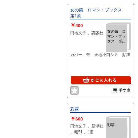
女の繭 ロマン・ブックス
第1刷
￥
400
女の繭 ロ
円地文子 、講談社
マン・ブッ
クス 第1
刷
カバー 帯 天地小口シミ 貼跡
手文庫
彩霧
￥
600
彩霧
円地文子 、新潮社
、昭51 、1冊