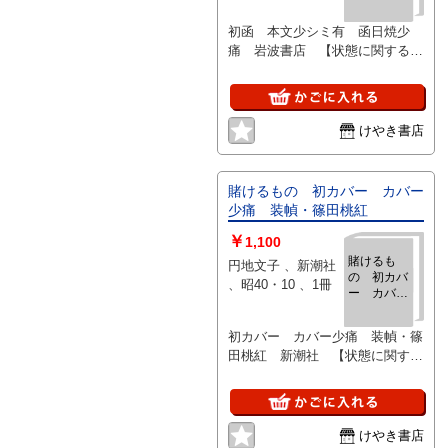
日焼少痛
初函 本文少シミ有 函日焼少
痛 岩波書店 【状態に関する注
意】けやき書店の掲載品は全て、
状態に関わらず「中古品（並）」
と表示されています。「日本の古
本屋」は６段階の「状態」表記が
けやき書店
必須となりましたが、当店の扱う
商品の特質上、状態の簡易な区分
けは適切ではない（不可能な）
賭けるもの 初カバー カバー
為、状態欄の「中古品（並）」と
少痛 装幀・篠田桃紅
いう表現は考慮にいれないで下さ
￥
い。痛みなどの瑕疵につきまして
1,100
は、解説欄等をご参考にして下さ
賭けるも
円地文子 、新潮社
の 初カバ
い。状態表記の無いものは特に問
、昭40・10 、1冊
ー カバー
題なく良好とお考え下さい。:
少痛 装
幀・篠田桃
初カバー カバー少痛 装幀・篠
紅
田桃紅 新潮社 【状態に関する
注意】けやき書店の掲載品は全
て、状態に関わらず「中古品
（並）」と表示されています。
「日本の古本屋」は６段階の「状
けやき書店