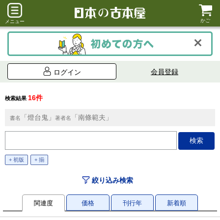
かご
メニュー
会員登録
ログイン
16件
検索結果
「燈台鬼」
「南條範夫」
書名
著者名
+ 初版
+ 揃
絞り込み検索
関連度
価格
刊行年
新着順