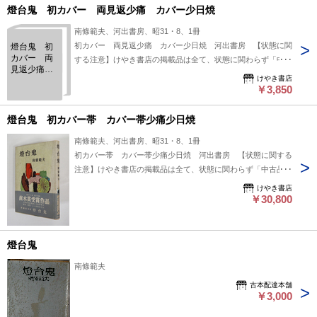
燈台鬼 初カバー 両見返少痛 カバー少日焼
南條範夫、河出書房、昭31・8、1冊
初カバー 両見返少痛 カバー少日焼 河出書房 【状態に関
燈台鬼 初
カバー 両
する注意】けやき書店の掲載品は全て、状態に関わらず「中古
見返少痛
品（並）」と表示されています。「日本の古本屋」は６段階の
けやき書店
カバー少日
「状態」表記が必須となりましたが、当店の扱う商品の特質
￥3,850
焼
上、状態の簡易な区分けは適切ではない（不可能な）為、状態
欄の「中古品（並）」という表現は考慮にいれないで下さい。
燈台鬼 初カバー帯 カバー帯少痛少日焼
痛みなどの瑕疵につきましては、解説欄等をご参考にして下さ
南條範夫、河出書房、昭31・8、1冊
い。状態表記の無いものは特に問題なく良好とお考え下さ
初カバー帯 カバー帯少痛少日焼 河出書房 【状態に関する
い。:
注意】けやき書店の掲載品は全て、状態に関わらず「中古品
（並）」と表示されています。「日本の古本屋」は６段階の
けやき書店
「状態」表記が必須となりましたが、当店の扱う商品の特質
￥30,800
上、状態の簡易な区分けは適切ではない（不可能な）為、状態
欄の「中古品（並）」という表現は考慮にいれないで下さい。
痛みなどの瑕疵につきましては、解説欄等をご参考にして下さ
燈台鬼
い。状態表記の無いものは特に問題なく良好とお考え下さ
南條範夫
い。:
古本配達本舗
￥3,000