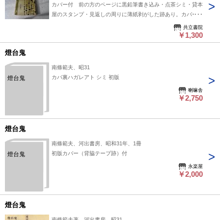
カバー付 前の方のページに黒鉛筆書き込み・点茶シミ・貸本
屋のスタンプ・見返しの周りに薄紙剥がした跡あり。カバーの
袖と本体見返しが糊付けされております。
共立書院
￥1,300
燈台鬼
南條範夫、昭31
カバ裏ハガレアト シミ 初版
燈台鬼
喇嘛舎
￥2,750
燈台鬼
南條範夫、河出書房、昭和31年、1冊
初版カバー（背脇テープ跡）付
燈台鬼
永楽屋
￥2,000
燈台鬼
南條範夫著、河出書房、昭31