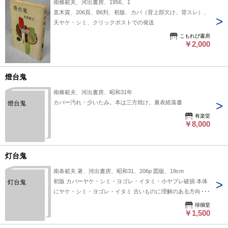
南條範夫、河出書房、1956、1
直木賞、206頁、B6判、初版、カバ（背上部欠け、背スレ）、
天ヤケ・シミ、クリックポストでの発送
こもれび書房
￥2,000
燈台鬼
南條範夫、河出書房、昭和31年
カバー汚れ・少いたみ。本は三方焼け。裏表紙落書
燈台鬼
有楽堂
￥8,000
灯台鬼
南条範夫 著、河出書房、昭和31、206p 図版、19cm
初版 カバーヤケ・シミ・ヨゴレ・イタミ・小ヤブレ破損 本体
灯台鬼
にヤケ・シミ・ヨゴレ・イタミ 古いものに理解のある方向け
です
徘徊堂
￥1,500