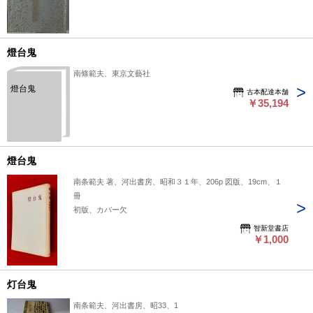
燈台鬼
南條範夫、東京文藝社
燈台鬼
古本配達本舗
￥35,194
燈台鬼
南条範夫 著、河出書房、昭和３１年、206p 図版、19cm、１
冊
初版、カバー欠
智新堂書店
￥1,000
灯台鬼
南条範夫、河出書房、昭33、1