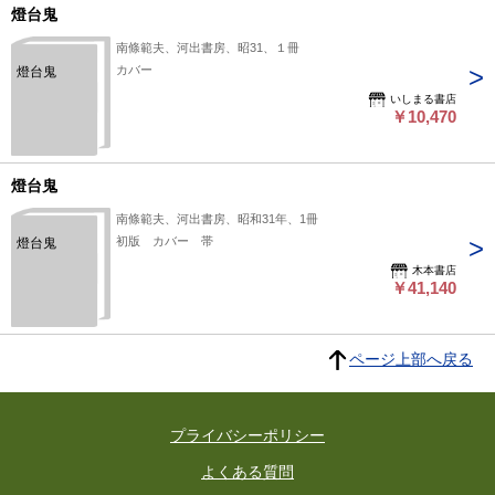
燈台鬼
南條範夫、河出書房、昭31、１冊
カバー
燈台鬼
いしまる書店
￥10,470
燈台鬼
南條範夫、河出書房、昭和31年、1冊
初版 カバー 帯
燈台鬼
木本書店
￥41,140
ページ上部へ戻る
プライバシーポリシー
よくある質問