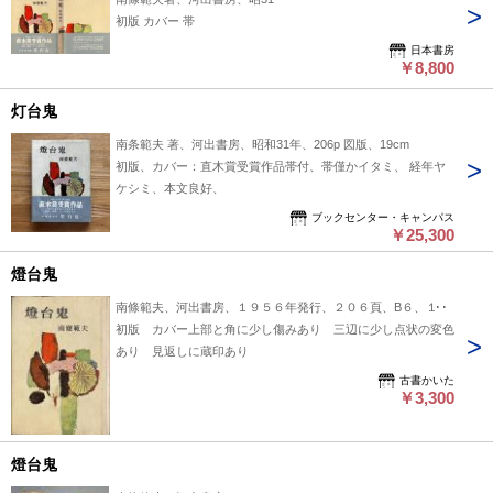
初版 カバー 帯
日本書房
￥8,800
灯台鬼
南条範夫 著、河出書房、昭和31年、206p 図版、19cm
初版、カバー：直木賞受賞作品帯付、帯僅かイタミ、 経年ヤ
ケシミ、本文良好、
ブックセンター・キャンパス
￥25,300
燈台鬼
南條範夫、河出書房、１９５６年発行、２０６頁、B６、１冊
初版 カバー上部と角に少し傷みあり 三辺に少し点状の変色
あり 見返しに蔵印あり
古書かいた
￥3,300
燈台鬼