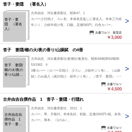
杳子・妻隠 （署名入）
古井由吉、河出書房新社、昭和47、1
カバー少日焼け、スレ有。本体表見返しに署名入。本体三方経
杳子・妻
隠 （署名
年ジミ、少経年焼け有。13版。定価580円。白色カバー。
入）
古書ワルツ 荻窪店
￥3,000
杳子 妻隠/櫛の火/夜の香り/山躁賦 の4冊
古井由吉、河出書房新社/新潮社/集英社、昭和48/昭和50/昭和
53/1982、4
杳子 妻隠/
櫛の火/夜の
3冊カバー（カバー日焼け、少スレ、少経年ジミ有）。（山躁
香り/山躁
賦）のみ函入（函日焼け、経年ジミ有）。（杳子 妻隠）（櫛
賦 の4冊
の火）の本体経年焼け有。本体天経年ジミ有。本体経年並。
古書ワルツ
21版/5版/3刷/初版。定価合計：4080円。白色/ベージュ色/黄色
￥4,500
カバー。緑色背/ベージュ色函。（単行本版）。
古井由吉自撰作品 1 杳子・妻隠・行隠れ
古井由吉、河出書房新社、2012、1
カバー。帯。月報付。本体良好。初版。定価2600円+税。灰色
古井由吉自
撰作品 1
カバー。厚本。（1のみ）。
杳子・妻
古書ワルツ
隠・行隠れ