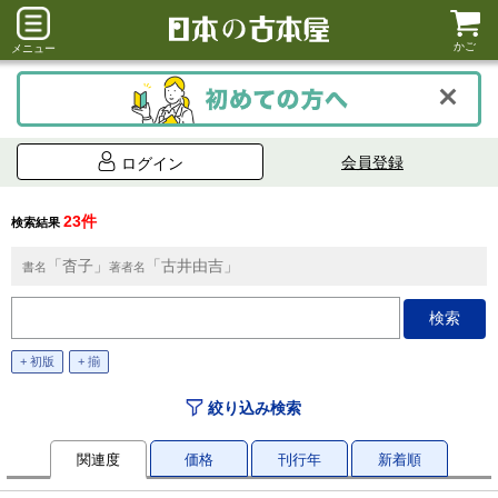
かご
メニュー
会員登録
ログイン
23件
検索結果
「杳子」
「古井由吉」
書名
著者名
+ 初版
+ 揃
絞り込み検索
関連度
価格
刊行年
新着順