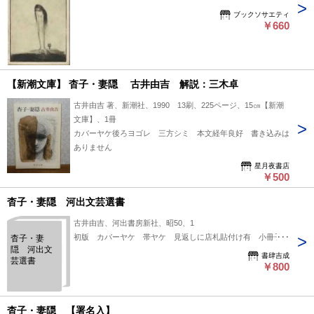
ブックソサエティ
￥660
【新潮文庫】 杳子・妻隠 古井由吉 解説：三木卓
古井由吉 著、新潮社、1990 13刷、225ページ、15㎝【新潮
文庫】、1冊
カバーヤケ後ろヨゴレ 三方シミ 本文経年良好 書き込みは
ありません
星月夜書店
￥500
杳子・妻隠 河出文芸選書
古井由吉、河出書房新社、昭50、1
初版 カバーヤケ 帯ヤケ 見返しに店札貼付け有 小冊子付
杳子・妻
隠 河出文
書肆吉成
芸選書
￥800
杳子・妻隠 【署名入】