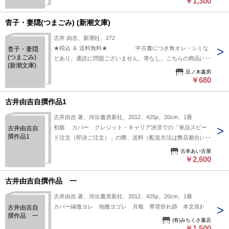
￥1,300
杳子・妻隠(つまごみ) (新潮文庫)
古井 由吉、新潮社、272
★税込 ＆ 送料無料★ 中古書につき角オレ・シミな
杳子・妻隠
(つまごみ)
どあり。通読に問題ございません。帯なし。こちらの商品は★
(新潮文庫)
送料無料★でお届けいたします。
豆ノ木書房
￥680
古井由吉自撰作品1
古井由吉 著、河出書房新社、2012、425p、20cm、1冊
初版 カバー クレジット・キャリア決済での「単品スピー
古井由吉自
撰作品1
ド注文（即決ご注文）」の際、送料（配送方法は弊店都合にな
ります）は負担いたします
古本あい古屋
￥2,600
古井由吉自撰作品 一
古井由吉 著、河出書房新社、2012、425p、20cm、1冊
カバー縁微ヨレ 地微ヨゴレ 月報 帯背折れ跡 本文良好
古井由吉自
撰作品 一
(有)みちくさ書店
￥1,500