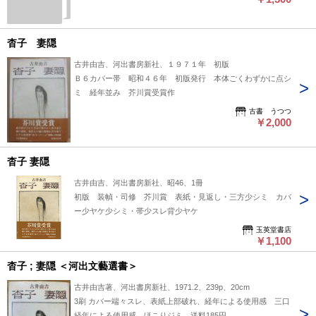
杳子 妻隠
古井由吉、河出書房新社、１９７１年 初版
Ｂ６カバー帯 昭和４６年 初版発行 本体ごくわずかに点シ
ミ 経年並み 芥川賞受賞作
古書 うつつ
￥2,000
杳子 妻隠
古井由吉、河出書房新社、昭46、1冊
初版 装幀・司修 芥川賞 表紙・見返し・三方少シミ カバ
ー少ヤケ少シミ・帯少スレ背少ヤケ
玉英堂書店
￥1,100
杳子 ; 妻隠 ＜河出文藝選書＞
古井由吉著、河出書房新社、1971.2、239p、20cm
3刷 カバー端々スレ、表紙上部破れ、経年による使用感 三口
経年による使用感、ほこりジミ 送料185円