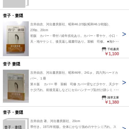
杳子・妻隠
古井由吉、河出書房新社、昭和46.2/3版(昭和46.1/初版)、
239p、20cm
初版 カバー・帯付 / 経年劣化あり。カバー・帯ヤケ、小口・
天・地ヤケシミ、後見返し蔵書印あり。装幀 司修。 ■海外発
送には対応していません
千机書房
￥1,100
杳子 妻隠
古井由吉、河出書房新社、昭和46年、241ｐ、四六判ハードカ
バー、１冊
第６版 カバー 帯 装幀 司修 カバー背など少ヤケ、天少ヤ
ケ少汚れ、前後見返しなどにセロハンテープ貼付け跡シミ（画
像参照）があります。目次頁に扉頁グラビア印刷の写りが少し
雑草文庫
ありますが、その他の本文は特段の汚れや書き込みなどはなく
￥1,380
良好な状態です。 芥川賞受賞作
杳子・妻隠
古井由吉 著、河出書房新社、20cm
帯付き。1971年初版。全体にかなり強めのヤケシミ汚れ、ス
杳子・妻隠