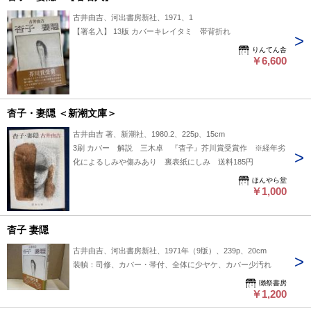
古井由吉、河出書房新社、1971、1
【署名入】 13版 カバーキレイタミ 帯背折れ
りんてん舎
￥6,600
杳子・妻隠 ＜新潮文庫＞
古井由吉 著、新潮社、1980.2、225p、15cm
3刷 カバー 解説 三木卓 『杳子』芥川賞受賞作 ※経年劣
化によるしみや傷みあり 裏表紙にしみ 送料185円
ほんやら堂
￥1,000
杳子 妻隠
古井由吉、河出書房新社、1971年（9版）、239p、20cm
装幀：司修、カバー・帯付、全体に少ヤケ、カバー少汚れ
獺祭書房
￥1,200