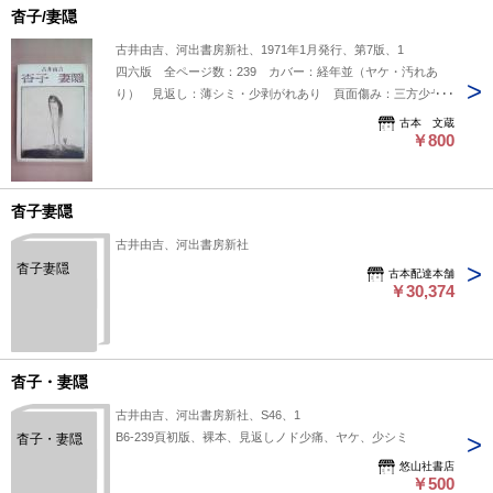
杳子/妻隠
古井由吉、河出書房新社、1971年1月発行、第7版、1
四六版 全ページ数：239 カバー：経年並（ヤケ・汚れあ
り） 見返し：薄シミ・少剥がれあり 頁面傷み：三方少ヤ
ケ・シミ（多） 書き込み線引きなく、本文良好 中身に小シ
古本 文蔵
ミあり
￥800
杳子妻隠
古井由吉、河出書房新社
杳子妻隠
古本配達本舗
￥30,374
杳子・妻隠
古井由吉、河出書房新社、S46、1
B6-239頁初版、裸本、見返しノド少痛、ヤケ、少シミ
杳子・妻隠
悠山社書店
￥500