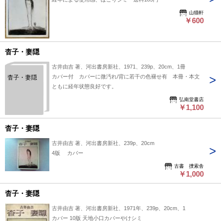
山猫軒
￥600
杳子・妻隠
古井由吉 著、河出書房新社、1971、239p、20cm、1冊
カバー付 カバーに微汚れ/背に若干の色褪せ有 本冊・本文
杳子・妻隠
ともに経年状態良好です。
弘南堂書店
￥1,100
杳子・妻隠
古井由吉 著、河出書房新社、239p、20cm
4版 カバー
古書 捜索舎
￥1,000
杳子・妻隠
古井由吉 著、河出書房新社、1971年、239p、20cm、1
カバー 10版 天地小口カバーやけシミ