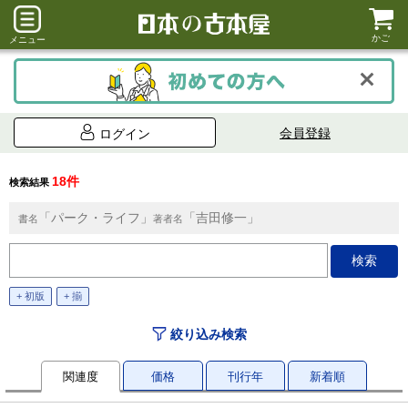
かご
メニュー
会員登録
ログイン
18件
検索結果
「パーク・ライフ」
「吉田修一」
書名
著者名
+ 初版
+ 揃
絞り込み検索
関連度
価格
刊行年
新着順