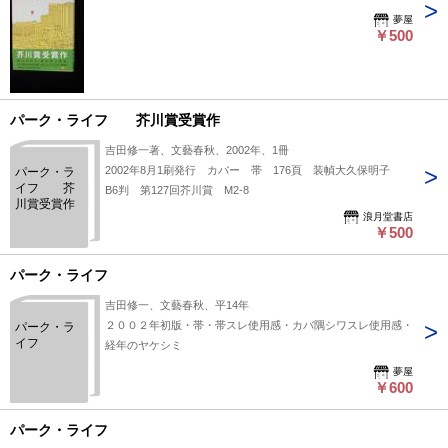
夢屋
￥500
パーク・ライフ 芥川賞受賞作
吉田修一著、文藝春秋、2002年、1冊
2002年8月1刷発行 カバー 帯 176頁 装幀大久保明子
パーク・ラ
イフ 芥
B6判 第127回芥川賞 M2-8
川賞受賞作
浪月堂書店
￥500
パーク・ライフ
吉田修一、文藝春秋、平14年
２００２年初版・帯・帯スレ使用感・カバ隅シワスレ使用感・
パーク・ラ
イフ
経年のヤケシミ
夢屋
￥600
パーク・ライフ