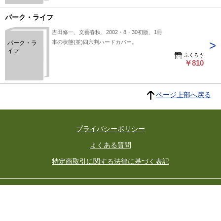
パーク・ライフ
吉田修一、文藝春秋、2002・8・30初版、1冊
本の状態(並)四六判ハードカバー。
パーク・ラ
イフ
ふくろう
￥810
ページ上部へ戻る
プライバシーポリシー
よくある質問
特定商取引に関する法律に基づく表記
東京都古書籍商業協同組合
所在地：東京都千代田区神田小川町3-22 東京古書会館内
東京都公安委員会許可済 許可番号 301026602392