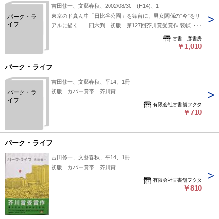
吉田修一、文藝春秋、2002/08/30 (H14)、1
東京のド真ん中「日比谷公園」を舞台に、男女関係の“今”をリ
パーク・ラ
イフ
アルに描く 四六判 初版 第127回芥川賞受賞作 装幀・装
画→大久保明子 寄藤文平 176頁 カバー
古書 彦書房
￥1,010
パーク・ライフ
吉田修一、文藝春秋、平14、1冊
初版 カバー賞帯 芥川賞
パーク・ラ
イフ
有限会社古書舗フクタ
￥710
パーク・ライフ
吉田修一、文藝春秋、平14、1冊
初版 カバー賞帯 芥川賞
有限会社古書舗フクタ
￥810