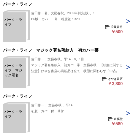
パーク・ライフ
吉田修一著、文藝春秋、2002年刊(初版)、1
B6版・カバー・帯・程度並：320
パーク・ラ
イフ
浪曼書房
￥500
パーク・ライフ マジック署名落款入 初カバー帯
吉田修一、文藝春秋、平14・8、1冊
マジック署名落款入 初カバー帯 文藝春秋 【状態に関する
パーク・ラ
イフ マジ
注意】けやき書店の掲載品は全て、状態に関わらず「中古品
ック署名落
（並）」と表示されています。「日本の古本屋」は６段階の
けやき書店
款入 初カ
「状態」表記が必須となりましたが、当店の扱う商品の特質
￥3,300
バー帯
上、状態の簡易な区分けは適切ではない（不可能な）為、状態
欄の「中古品（並）」という表現は考慮にいれないで下さい。
パーク・ライフ
痛みなどの瑕疵につきましては、解説欄等をご参考にして下さ
吉田修一 、文芸春秋 、平14
い。状態表記の無いものは特に問題なく良好とお考え下さ
初版・カバー付・帯付
パーク・ラ
い。:
イフ
永福堂
￥580