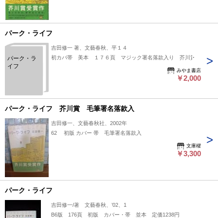
パーク・ライフ
吉田修一 著、文藝春秋、平１４
初カバ帯 美本 １７６頁 マジック署名落款入り 芥川賞
パーク・ラ
イフ
みやま書店
￥2,000
パーク・ライフ 芥川賞 毛筆署名落款入
吉田修一、文藝春秋社、2002年
62 初版 カバー 帯 毛筆署名落款入
文庫櫂
￥3,300
パーク・ライフ
吉田修一/著 文藝春秋、’02、1
B6版 176頁 初版 カバー・帯 並本 定価1238円