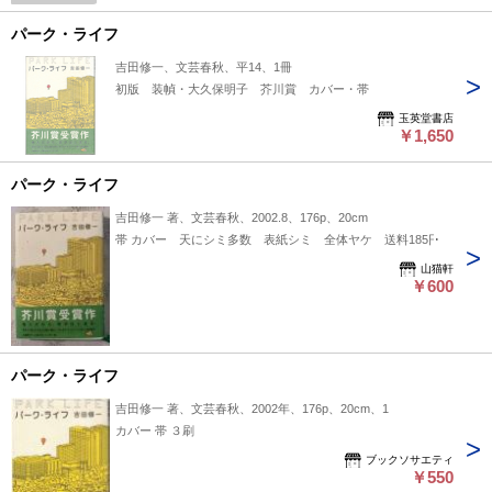
パーク・ライフ
吉田修一、文芸春秋、平14、1冊
初版 装幀・大久保明子 芥川賞 カバー・帯
玉英堂書店
￥1,650
パーク・ライフ
吉田修一 著、文芸春秋、2002.8、176p、20cm
帯 カバー 天にシミ多数 表紙シミ 全体ヤケ 送料185円
山猫軒
￥600
パーク・ライフ
吉田修一 著、文芸春秋、2002年、176p、20cm、1
カバー 帯 ３刷
ブックソサエティ
￥550