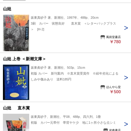
山妣
坂東真砂子 著、新潮社、1997年、488p、20cm
3刷 カバー 状態良好 直木賞 ＜レターパックプラス
＞ [H-2]
風前堂書店
￥780
山妣 上巻 ＜新潮文庫＞
坂東眞砂子 著、新潮社、503p、15cm
初版 カバー 新刊案内 ※直木賞受賞作 ※経年劣化による
しみや傷みあり 送料185円
ほんやら堂
￥500
山妣 直木賞
坂東真砂子、新潮社、平08、488p、四六判、1冊
初版 カバー元帯付 帯背ヤケ少 地に1ヶ所小さな点シミ
岩森書店