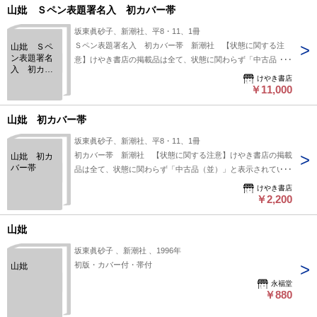
山妣 Ｓペン表題署名入 初カバー帯
坂東眞砂子、新潮社、平8・11、1冊
Ｓペン表題署名入 初カバー帯 新潮社 【状態に関する注
山妣 Ｓペ
ン表題署名
意】けやき書店の掲載品は全て、状態に関わらず「中古品
入 初カバ
（並）」と表示されています。「日本の古本屋」は６段階の
けやき書店
ー帯
「状態」表記が必須となりましたが、当店の扱う商品の特質
￥11,000
上、状態の簡易な区分けは適切ではない（不可能な）為、状態
欄の「中古品（並）」という表現は考慮にいれないで下さい。
山妣 初カバー帯
痛みなどの瑕疵につきましては、解説欄等をご参考にして下さ
坂東眞砂子、新潮社、平8・11、1冊
い。状態表記の無いものは特に問題なく良好とお考え下さ
初カバー帯 新潮社 【状態に関する注意】けやき書店の掲載
山妣 初カ
い。:
バー帯
品は全て、状態に関わらず「中古品（並）」と表示されていま
す。「日本の古本屋」は６段階の「状態」表記が必須となりま
けやき書店
したが、当店の扱う商品の特質上、状態の簡易な区分けは適切
￥2,200
ではない（不可能な）為、状態欄の「中古品（並）」という表
現は考慮にいれないで下さい。痛みなどの瑕疵につきまして
山妣
は、解説欄等をご参考にして下さい。状態表記の無いものは特
坂東眞砂子 、新潮社 、1996年
に問題なく良好とお考え下さい。:
初版・カバー付・帯付
山妣
永福堂
￥880