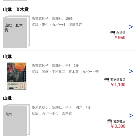
山妣 直木賞
坂東真砂子、新潮社、1996
初版・帯付・カバー付 ほぼ良好
山妣 直木
賞
永福堂
￥950
山妣
坂東真砂子、新潮社、平8、1冊
初版 装画・平松礼二 直木賞 カバー・帯
玉英堂書店
￥1,100
山妣
坂東眞砂子、新潮社、平08、四六、1冊
初版 カバー帯付 直木賞
山妣
岩森書店
￥3,300