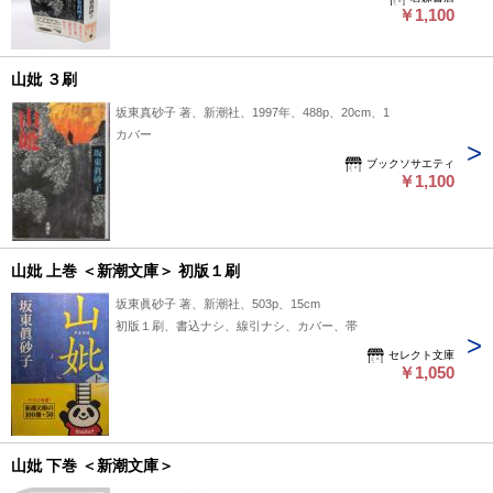
￥1,100
山妣 ３刷
坂東真砂子 著、新潮社、1997年、488p、20cm、1
カバー
ブックソサエティ
￥1,100
山妣 上巻 ＜新潮文庫＞ 初版１刷
坂東眞砂子 著、新潮社、503p、15cm
初版１刷、書込ナシ、線引ナシ、カバー、帯
セレクト文庫
￥1,050
山妣 下巻 ＜新潮文庫＞