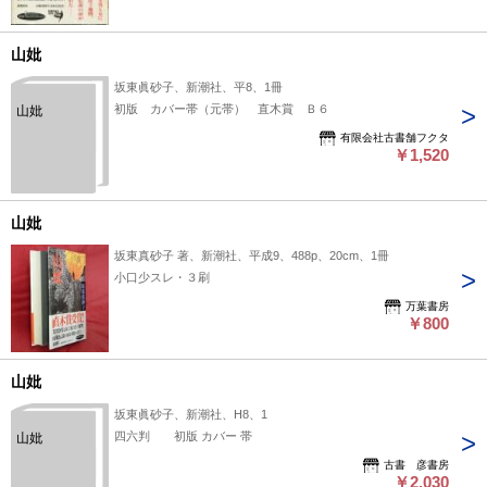
山妣
坂東眞砂子、新潮社、平8、1冊
初版 カバー帯（元帯） 直木賞 Ｂ６
山妣
有限会社古書舗フクタ
￥1,520
山妣
坂東真砂子 著、新潮社、平成9、488p、20cm、1冊
小口少スレ・３刷
万葉書房
￥800
山妣
坂東眞砂子、新潮社、H8、1
四六判 初版 カバー 帯
山妣
古書 彦書房
￥2,030