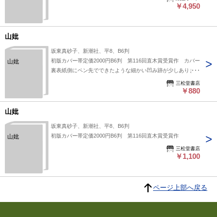
￥4,950
山妣
坂東真砂子、新潮社、平8、B6判
初版カバー帯定価2000円B6判 第116回直木賞受賞作 カバー
山妣
裏表紙側にペン先でできたような細かい凹み跡が少しありま
す 書籍本体は、小口に極わずかによごれ、52Pの上部余白表
三松堂書店
面に少し剥がれ（付箋を剥がした跡と思われます）、6ヶ所ほ
￥880
どページ角余白に折れ跡があります
山妣
坂東真砂子、新潮社、平8、B6判
初版カバー帯定価2000円B6判 第116回直木賞受賞作
山妣
三松堂書店
￥1,100
ページ上部へ戻る