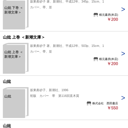
坂東眞砂子 著、新潮社、平成12年、345p、15cm、1
カバー、帯、並
山妣 下巻 ＜
新潮文庫＞
根元書房(本店)
￥200
山妣 上巻 ＜新潮文庫＞
坂東眞砂子 著、新潮社、平成12年、503p、15cm、1
カバー、帯、並
山妣 上巻 ＜
新潮文庫＞
根元書房(本店)
￥200
山妣
坂東眞砂子、新潮社、1996
初版 カバー 帯 第116回直木賞
山妣
株式会社 西田書店
￥550
山妣