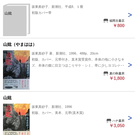
坂東眞砂子、新潮社、平成8、１冊
初版カバー帯
山妣
福岡古書店
￥800
山妣（やまはは）
坂東真砂子 著、新潮社、1996、488p、20cm
初版、カバー、元帯付き。直木賞受賞作。本体の地に小さなキ
ズ、本体の腹に目立つほこりヤケ・シミ、帯に少しヨゴレがあ
ります。 装画・平松礼二
麦の秋書房
￥1,800
山妣
坂東真砂子、新潮社、1996
初版、カバー、美本、元帯(直木賞)
ハナ書房
￥3,050