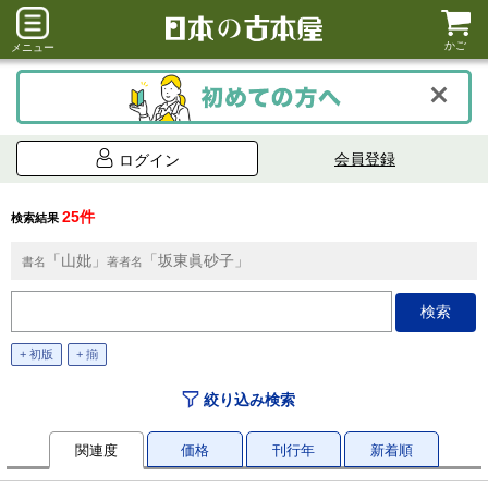
かご
メニュー
会員登録
ログイン
25件
検索結果
「山妣」
「坂東眞砂子」
書名
著者名
+ 初版
+ 揃
絞り込み検索
関連度
価格
刊行年
新着順