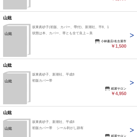
山妣
坂東眞砂子(初版、カバー、帶付)、新潮社、平8、1
状態は本、カバー、帯とも全て良上～美
山妣
小林書店/名古屋市
￥1,500
山妣
坂東眞砂子、新潮社、平成8
初版カバー帯
山妣
紙屋サロン
￥4,950
山妣
坂東眞砂子、新潮社、平成8
初版カバー帯 シール剥がし跡有
山妣
紙屋サロン