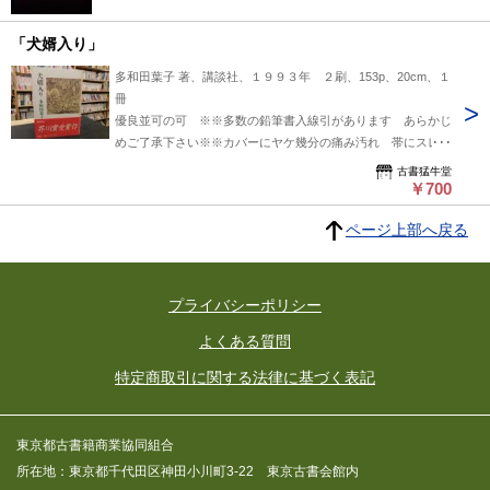
「犬婿入り」
多和田葉子 著、講談社、１９９３年 ２刷、153p、20cm、１
冊
優良並可の可 ※※多数の鉛筆書入線引があります あらかじ
めご了承下さい※※カバーにヤケ幾分の痛み汚れ 帯にスレ痛
みよ背褪せ
古書猛牛堂
￥700
ページ上部へ戻る
プライバシーポリシー
よくある質問
特定商取引に関する法律に基づく表記
東京都古書籍商業協同組合
所在地：東京都千代田区神田小川町3-22 東京古書会館内