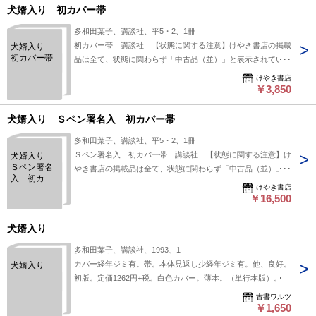
犬婿入り 初カバー帯
多和田葉子、講談社、平5・2、1冊
初カバー帯 講談社 【状態に関する注意】けやき書店の掲載
犬婿入り
初カバー帯
品は全て、状態に関わらず「中古品（並）」と表示されていま
す。「日本の古本屋」は６段階の「状態」表記が必須となりま
けやき書店
したが、当店の扱う商品の特質上、状態の簡易な区分けは適切
￥3,850
ではない（不可能な）為、状態欄の「中古品（並）」という表
現は考慮にいれないで下さい。痛みなどの瑕疵につきまして
犬婿入り Ｓペン署名入 初カバー帯
は、解説欄等をご参考にして下さい。状態表記の無いものは特
多和田葉子、講談社、平5・2、1冊
に問題なく良好とお考え下さい。:
Ｓペン署名入 初カバー帯 講談社 【状態に関する注意】け
犬婿入り
Ｓペン署名
やき書店の掲載品は全て、状態に関わらず「中古品（並）」と
入 初カバ
表示されています。「日本の古本屋」は６段階の「状態」表記
けやき書店
ー帯
が必須となりましたが、当店の扱う商品の特質上、状態の簡易
￥16,500
な区分けは適切ではない（不可能な）為、状態欄の「中古品
（並）」という表現は考慮にいれないで下さい。痛みなどの瑕
犬婿入り
疵につきましては、解説欄等をご参考にして下さい。状態表記
多和田葉子、講談社、1993、1
の無いものは特に問題なく良好とお考え下さい。:
カバー経年ジミ有。帯。本体見返し少経年ジミ有。他、良好。
犬婿入り
初版。定価1262円+税。白色カバー。薄本。（単行本版）。
古書ワルツ
￥1,650