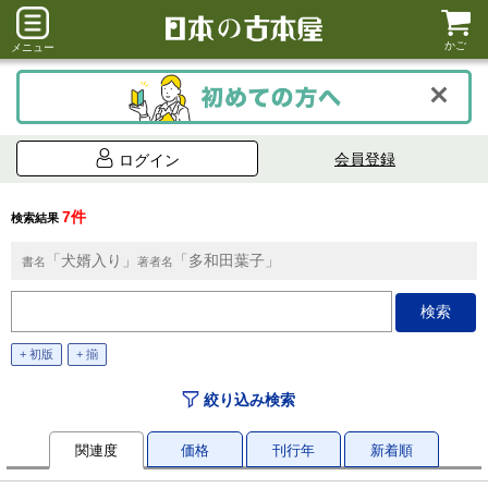
かご
メニュー
会員登録
ログイン
7件
検索結果
「犬婿入り」
「多和田葉子」
書名
著者名
+ 初版
+ 揃
絞り込み検索
関連度
価格
刊行年
新着順