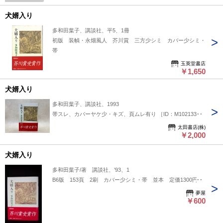
犬婿入り
多和田葉子、講談社、平5、1冊
初版 装幀・永畑風人 芥川賞 三方少シミ カバー少シミ・
帯
玉英堂書店
￥1,650
犬婿入り
多和田葉子、講談社、1993
帯スレ、カバーヤケ少・キズ、頁ムレ有り ［ID：M102133］
太田書店(株)
￥2,000
犬婿入り
多和田葉子/著 講談社、’93、1
B6版 153頁 2刷 カバー少シミ・帯 並本 定価1300円
夢屋
￥600