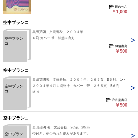
銀のぺん
￥1,000
空中ブランコ
奥田英朗、文藝春秋、２００４年
６刷 カバー 帯 状態＝良好
空中ブラン
コ
羽陽書房
￥500
空中ブランコ
奥田英朗著、文藝春秋、２００４年、２６５頁、B６判、１冊
２００４年４月１刷発行 カバー 帯 ２６５頁 B６判
空中ブラン
コ
M14
浪月堂書店
￥500
空中ブランコ
奥田英朗 著、文芸春秋、265p、20cm
帯付き。多少汚れと傷みがあります。
空中ブラン