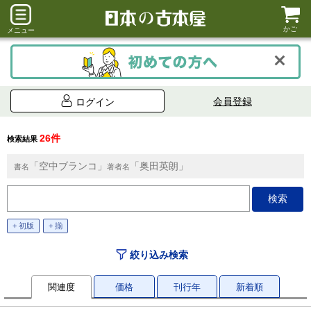
かご
メニュー
会員登録
ログイン
26件
検索結果
「空中ブランコ」
「奥田英朗」
書名
著者名
+ 初版
+ 揃
絞り込み検索
関連度
価格
刊行年
新着順