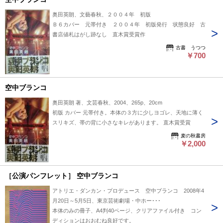
奥田英朗、文藝春秋、２００４年 初版
Ｂ６カバー 元帯付き ２００４年 初版発行 状態良好 古
書店値札はがし跡なし 直木賞受賞作
古書 うつつ
￥700
空中ブランコ
奥田英朗 著、文芸春秋、2004、265p、20cm
初版 カバー 元帯付き。本体の３方に少しヨゴレ、天地に薄く
スリキズ、帯の背に小さなキレがあります。 直木賞受賞
麦の秋書房
￥2,000
［公演パンフレット］ 空中ブランコ
アトリエ・ダンカン・プロデュース 空中ブランコ 2008年4
月20日～5月5日、東京芸術劇場・中ホー･･･
本体のみの冊子、A4判40ページ、クリアファイル付き コン
ディションはおおむね良好です。