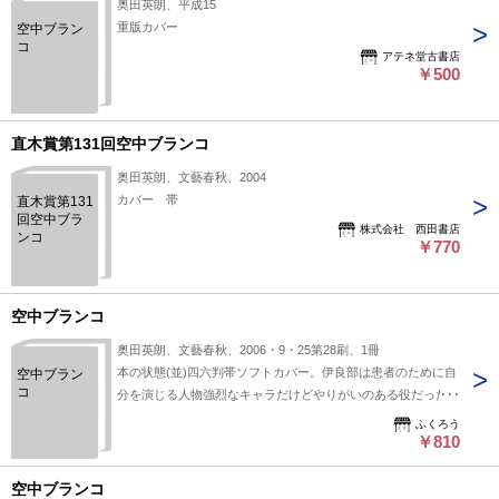
奥田英朗、平成15
重版カバー
空中ブラン
コ
アテネ堂古書店
￥500
直木賞第131回空中ブランコ
奥田英朗、文藝春秋、2004
カバー 帯
直木賞第131
回空中ブラ
株式会社 西田書店
ンコ
￥770
空中ブランコ
奥田英朗、文藝春秋、2006・9・25第28刷、1冊
本の状態(並)四六判帯ソフトカバー。伊良部は患者のために自
空中ブラン
コ
分を演じる人物強烈なキャラだけどやりがいのある役だった
(阿部寛)
ふくろう
￥810
空中ブランコ