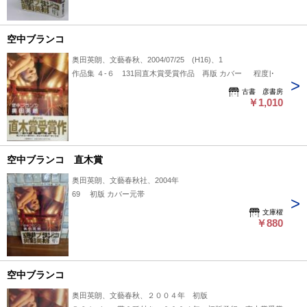
空中ブランコ
奥田英朗、文藝春秋、2004/07/25 (H16)、1
作品集 ４-６ 131回直木賞受賞作品 再版 カバー 程度良
古書 彦書房
￥1,010
空中ブランコ 直木賞
奥田英朗、文藝春秋社、2004年
69 初版 カバー元帯
文庫櫂
￥880
空中ブランコ
奥田英朗、文藝春秋、２００４年 初版