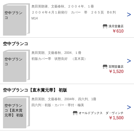
奥田英朗著、文藝春秋、２００４年、１冊
２００４年４月１刷発行 カバー 帯 ２６５頁 B６判
空中ブラン
コ
M14
浪月堂書店
￥610
空中ブランコ
奥田英朗、文藝春秋、2004、１冊
初版カバー帯 状態良好 （直木賞）
空中ブラン
コ
百間堂書店
￥1,520
空中ブランコ【直木賞元帯】 初版
奥田英朗、文藝春秋、2004年、四六判、1冊
四六判・初版・カバー・帯付・極美
空中ブラン
コ【直木賞
オールドブックス ダ・ヴィンチ
元帯】 初版
￥1,500