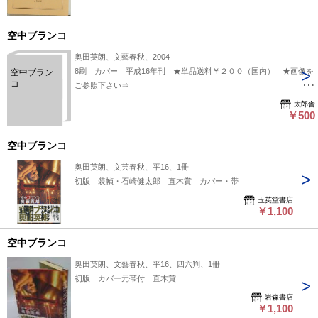
空中ブランコ
奥田英朗、文藝春秋、2004
8刷 カバー 平成16年刊 ★単品送料￥２００（国内） ★画像を
空中ブラン
コ
ご参照下さい⇒
https://www.dropbox.com/scl/fi/k9xpkrmqb6mkeo9vgw2su/81539.jpg?
太郎舎
rlkey=4miw7j4bu46d6f04wg165rzqb&st=f8f3xeb0&dl=0
￥500
空中ブランコ
奥田英朗、文芸春秋、平16、1冊
初版 装幀・石崎健太郎 直木賞 カバー・帯
玉英堂書店
￥1,100
空中ブランコ
奥田英朗、文藝春秋、平16、四六判、1冊
初版 カバー元帯付 直木賞
岩森書店
￥1,100