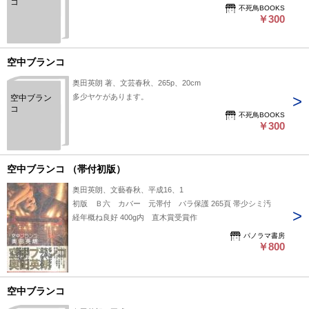
コ
不死鳥BOOKS
￥300
空中ブランコ
奥田英朗 著、文芸春秋、265p、20cm
多少ヤケがあります。
空中ブラン
コ
不死鳥BOOKS
￥300
空中ブランコ （帯付初版）
奥田英朗、文藝春秋、平成16、1
初版 Ｂ六 カバー 元帯付 パラ保護 265頁 帯少シミ汚
経年概ね良好 400g内 直木賞受賞作
パノラマ書房
￥800
空中ブランコ