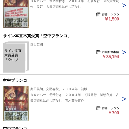
Ｂ６カバー 帯２種付き ２００４年 初版発行 直木賞受賞
作 良好 古書店値札はがし跡なし
古書 うつつ
￥1,500
サイン本直木賞受賞「空中ブランコ」
奥田英朗「
サイン本直
古本配達本舗
木賞受賞
￥35,194
「空中ブラ
ンコ」
空中ブランコ
奥田英朗、文藝春秋、２００４年 初版
Ｂ６カバー 元帯付き ２００４年 初版発行 状態良好 古
書店値札はがし跡なし 直木賞受賞作
古書 うつつ
￥700
空中ブランコ