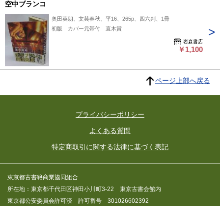
空中ブランコ
奥田英朗、文芸春秋、平16、265p、四六判、1冊
初版 カバー元帯付 直木賞
岩森書店
￥1,100
ページ上部へ戻る
プライバシーポリシー
よくある質問
特定商取引に関する法律に基づく表記
東京都古書籍商業協同組合
所在地：東京都千代田区神田小川町3-22 東京古書会館内
東京都公安委員会許可済 許可番号 301026602392