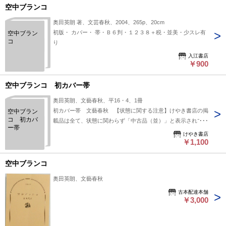
空中ブランコ
奥田英朗 著、文芸春秋、2004、265p、20cm
初版・ カバー・ 帯・Ｂ６判・１２３８＋税・並美・少スレ有
空中ブラン
コ
り
入江書店
￥900
空中ブランコ 初カバー帯
奥田英朗、文藝春秋、平16・4、1冊
初カバー帯 文藝春秋 【状態に関する注意】けやき書店の掲
空中ブラン
コ 初カバ
載品は全て、状態に関わらず「中古品（並）」と表示されてい
ー帯
ます。「日本の古本屋」は６段階の「状態」表記が必須となり
けやき書店
ましたが、当店の扱う商品の特質上、状態の簡易な区分けは適
￥1,100
切ではない（不可能な）為、状態欄の「中古品（並）」という
表現は考慮にいれないで下さい。痛みなどの瑕疵につきまして
空中ブランコ
は、解説欄等をご参考にして下さい。状態表記の無いものは特
奥田英朗、文藝春秋
に問題なく良好とお考え下さい。:
古本配達本舗
￥3,000